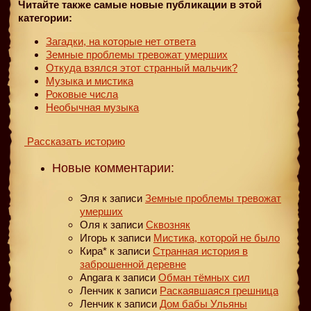
Читайте также самые новые публикации в этой
категории:
Загадки, на которые нет ответа
Земные проблемы тревожат умерших
Откуда взялся этот странный мальчик?
Музыка и мистика
Роковые числа
Необычная музыка
Рассказать историю
Новые комментарии:
Эля
к записи
Земные проблемы тревожат
умерших
Оля
к записи
Сквозняк
Игорь
к записи
Мистика, которой не было
Кира*
к записи
Странная история в
заброшенной деревне
Angara
к записи
Обман тёмных сил
Ленчик
к записи
Раскаявшаяся грешница
Ленчик
к записи
Дом бабы Ульяны