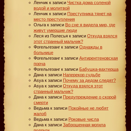
Ленчик
к записи
Чистка дома соленой
водой и молитвой
Ленчик
к записи
Преступника тянет на
место преступления
Ольга
к записи
Во сне я видела мир, где
живут умершие люди
Леся из Полесья
к записи
Откуда взялся
этот странный мальчик?
Фогельгезанг
к записи
Однажды в
больнице
Фогельгезанг
к записи
Антирентгеновская
порча
Фогельгезанг
к записи
Бабушка-вахтерша
Дана
к записи
Наперекор судьбе
Asya
к записи
Почему за дедом следят?
Asya
к записи
Откуда взялся этот
странный мальчик?
Дана
к записи
Предупреждение о скорой
смерти
Ведьма
к записи
Покойные не любят
жалоб
Ведьма
к записи
Роковые числа
Дана
к записи
Заброшенная могила
подруги