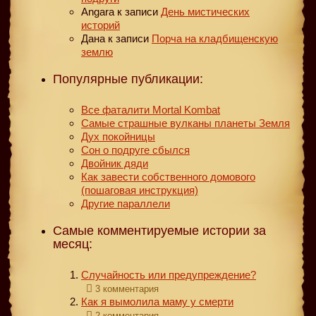
Angara
к записи
День мистических
историй
Дана
к записи
Порча на кладбищенскую
землю
Популярные публикации:
Все фаталити Mortal Kombat
Самые страшные вулканы планеты Земля
Дух покойницы
Сон о подруге сбылся
Двойник дяди
Как завести собственного домового
(пошаговая инструкция)
Другие параллели
Самые комментируемые истории за
месяц:
Случайность или предупреждение?
3 комментария
Как я вымолила маму у смерти
2 комментария