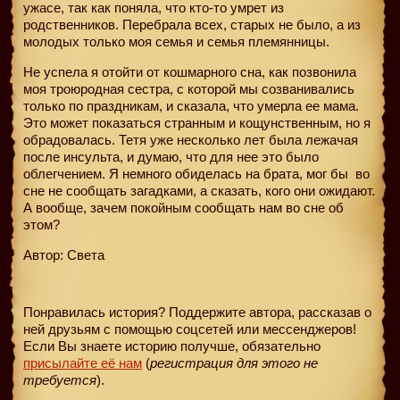
ужасе, так как поняла, что кто-то умрет из
родственников. Перебрала всех, старых не было, а из
молодых только моя семья и семья племянницы.
Не успела я отойти от кошмарного сна, как позвонила
моя троюродная сестра, с которой мы созванивались
только по праздникам, и сказала, что умерла ее мама.
Это может показаться странным и кощунственным, но я
обрадовалась. Тетя уже несколько лет была лежачая
после инсульта, и думаю, что для нее это было
облегчением. Я немного обиделась на брата, мог бы
во
сне не сообщать загадками, а сказать, кого они ожидают.
А вообще, зачем покойным сообщать нам во сне об
этом?
Автор: Света
Понравилась история? Поддержите автора, рассказав о
ней друзьям с помощью соцсетей или мессенджеров!
Если Вы знаете историю получше, обязательно
присылайте её нам
(
регистрация для этого не
требуется
).