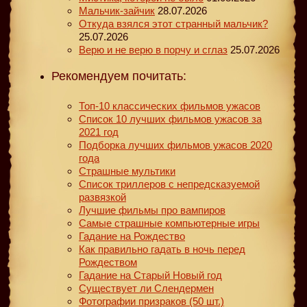
Мальчик-зайчик
28.07.2026
Откуда взялся этот странный мальчик?
25.07.2026
Верю и не верю в порчу и сглаз
25.07.2026
Рекомендуем почитать:
Топ-10 классических фильмов ужасов
Список 10 лучших фильмов ужасов за
2021 год
Подборка лучших фильмов ужасов 2020
года
Страшные мультики
Список триллеров с непредсказуемой
развязкой
Лучшие фильмы про вампиров
Самые страшные компьютерные игры
Гадание на Рождество
Как правильно гадать в ночь перед
Рождеством
Гадание на Старый Новый год
Существует ли Слендермен
Фотографии призраков (50 шт.)