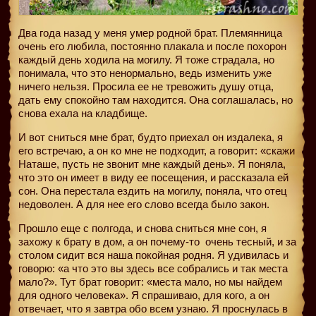
Два года назад у меня умер родной брат. Племянница
очень его любила, постоянно плакала и после похорон
каждый день ходила на могилу. Я тоже страдала, но
понимала, что это ненормально, ведь изменить уже
ничего нельзя. Просила ее не тревожить душу отца,
дать ему спокойно там находится. Она соглашалась, но
снова ехала на кладбище.
И вот сниться мне брат, будто приехал он издалека, я
его встречаю, а он ко мне не подходит, а говорит: «скажи
Наташе, пусть не звонит мне каждый день». Я поняла,
что это он имеет в виду ее посещения, и рассказала ей
сон. Она перестала ездить на могилу, поняла, что отец
недоволен. А для нее его слово всегда было закон.
Прошло еще с полгода, и снова сниться мне сон, я
захожу к брату в дом, а он почему-то
очень тесный, и за
столом сидит вся наша покойная родня. Я удивилась и
говорю: «а что это вы здесь все собрались и так места
мало?». Тут брат говорит: «места мало, но мы найдем
для одного человека». Я спрашиваю, для кого, а он
отвечает, что я завтра обо всем узнаю. Я проснулась в