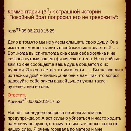
Комментарии (3
) к страшной истории
"Покойный брат попросил его не тревожить":
#1
геля
09.06.2019 15:29
Дело в том,что мы не умеем слышать свою душу. Она
имеет возможность жить своей жизнью и знает всё…..
Вот ,когда вы спите,тогда она сама себе хозяйка и не
связана путами нашего физического тела. Не покойные
вам во сне сообщают,а ваша душа общается с их
душами. Это она летает к ним в гости ….. Вы же зашли в
их тесный дом\ могилки\ ,а не они к вам. Так,что вопрос
адресуйте себе-зачем вашей душе нужны такие
путешествия во сне.
Ответить
#2
Аринна
09.06.2019 17:52
Насчёт последнего вопроса не знаю зачем нас
предупреждают. А вот сильно убиваться и часто ходить
на могилу не нужно, потому что им там плохо, сыро от
наших слёз. Я очень горевала по матери и мне