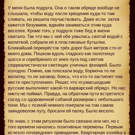
У меня была подруга. Она о таком обряде вообще не
слышала, чтобы воду после крещения куда-то там
сливать, но решила поучаствовать. Даже если
затея
кажется безумием, вдвоём заниматься этим куда
веселее. Кроме того, у подруги тоже бед в жизни
хватало. Так что мы с ней обе умылись святой водой с
молитвой, собрали её в пластиковые бутылки.
Ближайший перекрёсток трёх дорог был метров сто от
моего дома. Пешком вдоль гладкого как полотенце
шоссе и серебряного от инея луга под светом
сюрреалистически светящих уличных фонарей. Было
холодно. Помню, как плескали воду, бормоча то ли
молитву, то ли заговор, боясь, что кто-то застигнет «на
месте преступления». Решат, что «сумасшедшие
русские выполняют какой-то варварский обряд». Но нас
никто не поймал. Правда, на обратном пути встретился
сосед со здоровенной собакой размером с небольшого
пони. Мы с псиной немного поиграли на том самом
заиндевелом лугу, бросали ей палку. Было весело.
Не знаю, с этим ритуалом было связано или нет, но с
того времени начались позитивные перемены. Первым
исчезло «очередное» привидение. Квартирная хозяйка в