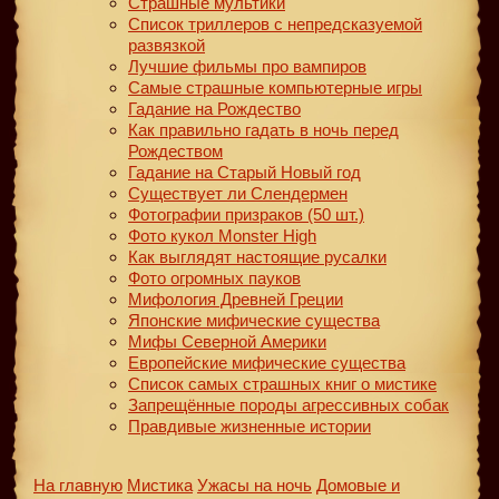
Страшные мультики
Список триллеров с непредсказуемой
развязкой
Лучшие фильмы про вампиров
Самые страшные компьютерные игры
Гадание на Рождество
Как правильно гадать в ночь перед
Рождеством
Гадание на Старый Новый год
Существует ли Слендермен
Фотографии призраков (50 шт.)
Фото кукол Monster High
Как выглядят настоящие русалки
Фото огромных пауков
Мифология Древней Греции
Японские мифические существа
Мифы Северной Америки
Европейские мифические существа
Список самых страшных книг о мистике
Запрещённые породы агрессивных собак
Правдивые жизненные истории
На главную
Мистика
Ужасы на ночь
Домовые и