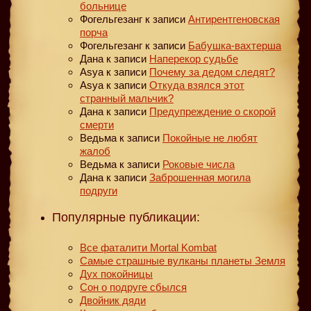
больнице
Фогельгезанг
к записи
Антирентгеновская
порча
Фогельгезанг
к записи
Бабушка-вахтерша
Дана
к записи
Наперекор судьбе
Asya
к записи
Почему за дедом следят?
Asya
к записи
Откуда взялся этот
странный мальчик?
Дана
к записи
Предупреждение о скорой
смерти
Ведьма
к записи
Покойные не любят
жалоб
Ведьма
к записи
Роковые числа
Дана
к записи
Заброшенная могила
подруги
Популярные публикации:
Все фаталити Mortal Kombat
Самые страшные вулканы планеты Земля
Дух покойницы
Сон о подруге сбылся
Двойник дяди