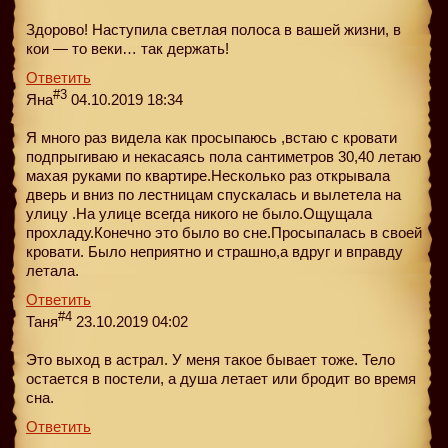
Здорово! Наступила светлая полоса в вашей жизни, в
кои — то веки… так держать!
Ответить
#3
Яна
04.10.2019 18:34
Я много раз видела как просыпаюсь ,встаю с кровати
подпрыгиваю и некасаясь пола сантиметров 30,40 летаю
махая руками по квартире.Несколько раз открывала
дверь и вниз по лестницам спускалась и вылетела на
улицу .На улице всегда никого не было.Ощущала
прохладу.Конечно это было во сне.Просыпалась в своей
кровати. Было неприятно и страшно,а вдруг и вправду
летала.
Ответить
#4
Таня
23.10.2019 04:02
Это выход в астрал. У меня такое бывает тоже. Тело
остается в постели, а душа летает или бродит во время
сна.
Ответить