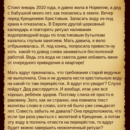
Стоял январь 2010 года, я давно жила в Норвегии, а дед
с бабушкой много лет, как покоились в земле. Вечер
перед Крещением Христовым. Запасать воду из-под
крана я отказалась. В Европе другой церковный
календарь и повторять ритуал наливания
водопроводной воды по пластиковым бутылкам
казалось глупым занятием. Мать давила, я вяло
отбрыкивалась. И, под конец, попросила привести ну
хоть
какой-то довод снова заниматься бесполезной
работой. Ведь эта вода не смогла даже избавить меня
от очередного привидения в квартире!
Мать вдруг призналась, что требования старой ведуньи
не выполнила. Она и не думала нести крестильную воду
на какой-то там перекрёсток. А вдруг кто увидит? Слухи
пойдут. Дед рассердится. И вообще, итак уже всё
хорошо, ребёнок здоров. Поэтому слила её просто в
раковину. Зато, как ни странно, она помнила текст
молитвы слово в слово, хотя ей было уже семьдесят
лет. Совесть забыть не давала? Она предположила, что
если три раза умыться с молитвой в Крещение, а потом
эту воду в полночь отнести на перекрёсток, то вдруг
будет можно завершить неоконченный ритуал?