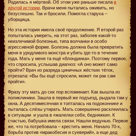
Родилась я мёртвой. Об этом уже раньше писала
в
другой истории
. Врачи меня пытались оживить, но
безуспешно. Так и бросили. Помогла старуха –
уборщица.
Но эта история имела своё продолжение. Я второй раз
попыталась умереть, на этот раз, заболев какой-то
неизлечимой болезнью, типа волчанки в особо
агрессивной форме. Болезнь должна была превратить
меня в уродливого монстра и убить где-то в течение
года. Мать у меня та ещё «блондинка». Поэтому первое,
что спросила, услышав диагноз: «А оно может само
пройти? Врач из разряда циничных жёстких тёток,
отрезала: «Вы бы ещё спросили, может ли рак сам
пройти».
Фразу эту мать до сих пор вспоминает. Как вышла из
поликлиники. Зашла в первый же подъезд, рыдала там у
окна. А десятимесячная я топталась на подоконнике и
пыталась слёзы утирать. Мать совершенно расклеилась
в ситуации
и ушла в «жалелки себя, бедняжки». К
счастью, бабушка имела связи. Нашли ведунью. Первое
же, что та потребовала – крестить меня. Начало 70-х,
борьба против «мракобесия и суеверий», а еще дед