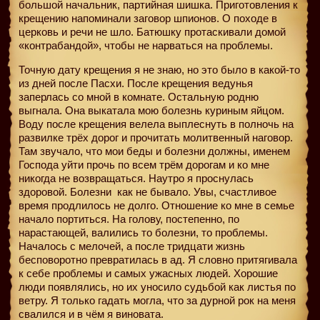
большой начальник, партийная шишка. Приготовления к
крещению напоминали заговор шпионов. О походе в
церковь и речи не шло. Батюшку протаскивали домой
«контрабандой», чтобы не нарваться на проблемы.
Точную дату крещения я не знаю, но это было в какой-то
из дней после Пасхи. После крещения ведунья
заперлась со мной в комнате. Остальную родню
выгнала. Она выкатала мою болезнь куриным яйцом.
Воду после крещения велела выплеснуть в полночь на
развилке трёх дорог и прочитать молитвенный наговор.
Там звучало, что мои беды и болезни должны, именем
Господа уйти прочь по всем трём дорогам и ко мне
никогда не возвращаться. Наутро я проснулась
здоровой. Болезни
как не бывало. Увы, счастливое
время продлилось не долго. Отношение ко мне в семье
начало портиться. На голову, постепенно, по
нарастающей, валились то болезни, то проблемы.
Началось с мелочей, а после тридцати жизнь
бесповоротно превратилась в ад. Я словно притягивала
к себе проблемы и самых ужасных людей. Хорошие
люди появлялись, но их уносило судьбой как листья по
ветру. Я только гадать могла, что за дурной рок на меня
свалился и в чём я виновата.