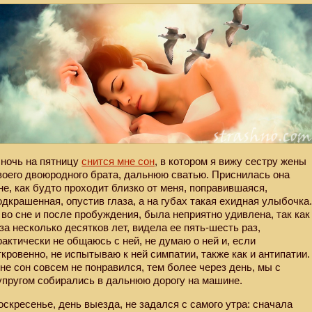
 ночь на пятницу
снится мне сон
, в котором я вижу сестру жены
воего двоюродного брата, дальнюю сватью. Приснилась она
не, как будто проходит близко от меня, поправившаяся,
одкрашенная, опустив глаза, а на губах такая ехидная улыбочка
 во сне и после пробуждения, была неприятно удивлена, так как
 за несколько десятков лет, видела ее пять-шесть раз,
рактически не общаюсь с ней, не думаю о ней и, если
ткровенно, не испытываю к ней симпатии, также как и антипатии.
не сон совсем не понравился, тем более через день, мы с
упругом собирались в дальнюю дорогу на машине.
оскресенье, день выезда, не задался с самого утра: сначала