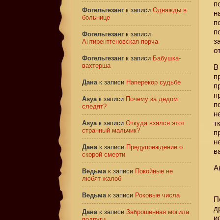
п
Фогельгезанг
к записи
Однажды в
н
больнице
п
п
Фогельгезанг
к записи
з
Антирентгеновская порча
о
Фогельгезанг
к записи
Бабушка-
вахтерша
В
п
Дана
к записи
Наперекор судьбе
п
п
Asya
к записи
Почему за дедом
п
следят?
н
т
Asya
к записи
Откуда взялся этот
странный мальчик?
п
н
Дана
к записи
Предупреждение о
в
скорой смерти
А
Ведьма
к записи
Покойные не
любят жалоб
Ведьма
к записи
Роковые числа
П
д
Дана
к записи
Заброшенная могила
и
подруги