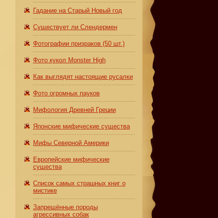
Гадание на Старый Новый год
Существует ли Слендермен
Фотографии призраков (50 шт.)
Фото кукол Monster High
Как выглядят настоящие русалки
Фото огромных пауков
Мифология Древней Греции
Японские мифические существа
Мифы Северной Америки
Европейские мифические
существа
Список самых страшных книг о
мистике
Запрещённые породы
агрессивных собак