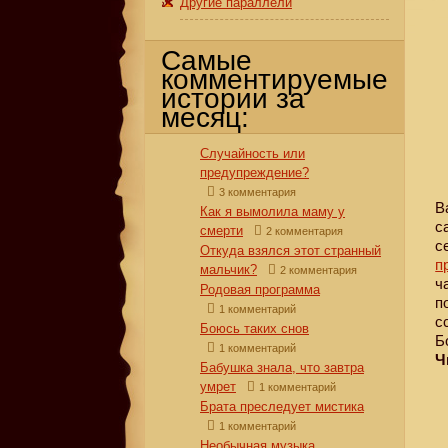
Другие параллели
Самые
комментируемые
истории за
месяц:
Случайность или
предупреждение?
3 комментария
В
Как я вымолила маму у
с
смерти
2 комментария
с
Откуда взялся этот странный
п
мальчик?
2 комментария
ч
Родовая программа
п
1 комментарий
с
Боюсь таких снов
Б
1 комментарий
Ч
Бабушка знала, что завтра
умрет
1 комментарий
Брата преследует мистика
1 комментарий
Необычная музыка