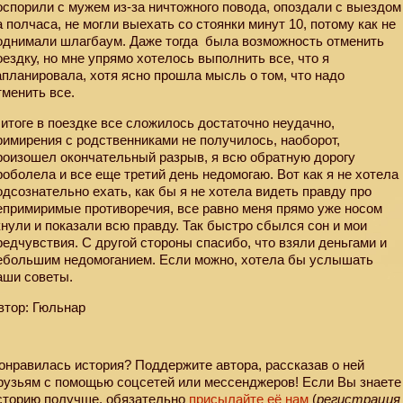
оспорили с мужем из-за ничтожного повода, опоздали с выездом
а полчаса, не могли выехать со стоянки минут 10, потому как не
однимали шлагбаум. Даже тогда
была возможность отменить
оездку, но мне упрямо хотелось выполнить все, что я
апланировала, хотя ясно прошла мысль о том, что надо
тменить все.
 итоге в поездке все сложилось достаточно неудачно,
римирения с родственниками не получилось, наоборот,
роизошел окончательный разрыв, я всю обратную дорогу
роболела и все еще третий день недомогаю. Вот как я не хотела
одсознательно ехать, как бы я не хотела видеть правду про
епримиримые противоречия, все равно меня прямо уже носом
кнули и показали всю правду. Так быстро сбылся сон и мои
редчувствия. С другой стороны спасибо, что взяли деньгами и
ебольшим недомоганием. Если можно, хотела бы услышать
аши советы.
втор: Гюльнар
онравилась история? Поддержите автора, рассказав о ней
рузьям с помощью соцсетей или мессенджеров! Если Вы знаете
сторию получше, обязательно
присылайте её нам
(
регистрация