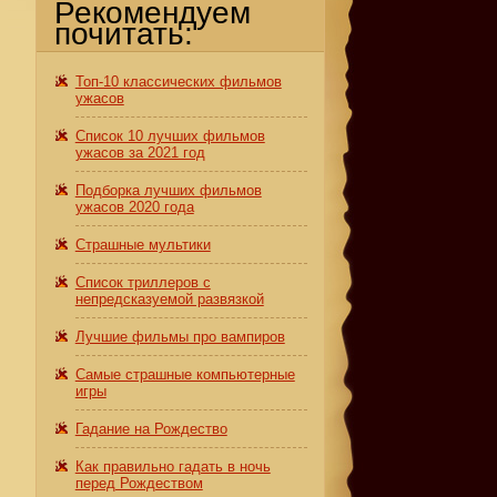
Рекомендуем
почитать:
Топ-10 классических фильмов
ужасов
Список 10 лучших фильмов
ужасов за 2021 год
Подборка лучших фильмов
ужасов 2020 года
Страшные мультики
Список триллеров с
непредсказуемой развязкой
Лучшие фильмы про вампиров
Самые страшные компьютерные
игры
Гадание на Рождество
Как правильно гадать в ночь
перед Рождеством