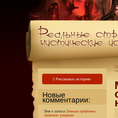
Г
н
Рассказать историю
Новые
комментарии:
Эля
к записи
Земные проблемы
тревожат умерших