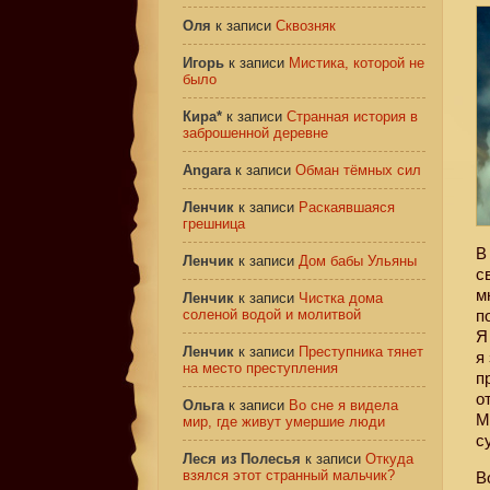
Оля
к записи
Сквозняк
Игорь
к записи
Мистика, которой не
было
Кира*
к записи
Странная история в
заброшенной деревне
Angara
к записи
Обман тёмных сил
Ленчик
к записи
Раскаявшаяся
грешница
В
Ленчик
к записи
Дом бабы Ульяны
с
м
Ленчик
к записи
Чистка дома
соленой водой и молитвой
п
Я
Ленчик
к записи
Преступника тянет
я
на место преступления
п
о
Ольга
к записи
Во сне я видела
М
мир, где живут умершие люди
с
Леся из Полесья
к записи
Откуда
взялся этот странный мальчик?
В