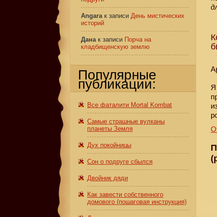
д
Angara
к записи
День мистических
историй
К
Дана
к записи
Порча на
б
кладбищенскую землю
А
Популярные
публикации:
Я
п
Все фаталити Mortal Kombat
и
р
Самые страшные вулканы
планеты Земля
О
Дух покойницы
П
(
Сон о подруге сбылся
Двойник дяди
Как завести собственного
домового (пошаговая инструкция)