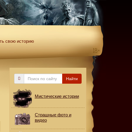
ть свою историю
Поиск
Найти
по
сайту
Мистические истории
Страшные фото и
видео