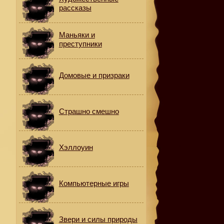
рассказы
Маньяки и
преступники
Домовые и призраки
Страшно смешно
Хэллоуин
Компьютерные игры
Звери и силы природы