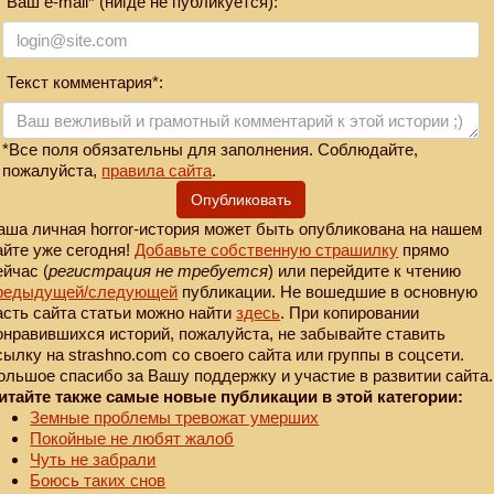
Ваш e-mail* (нигде не публикуется):
Текст комментария*:
*Все поля обязательны для заполнения. Соблюдайте,
пожалуйста,
правила сайта
.
Опубликовать
аша личная horror-история может быть опубликована на нашем
айте уже сегодня!
Добавьте собственную страшилку
прямо
ейчас (
регистрация не требуется
) или перейдите к чтению
редыдущей
/следующей
публикации. Не вошедшие в основную
асть сайта статьи можно найти
здесь
. При копировании
онравившихся историй, пожалуйста, не забывайте ставить
сылку на strashno.com со своего сайта или группы в соцсети.
ольшое спасибо за Вашу поддержку и участие в развитии сайта.
итайте также самые новые публикации в этой категории:
Земные проблемы тревожат умерших
Покойные не любят жалоб
Чуть не забрали
Боюсь таких снов