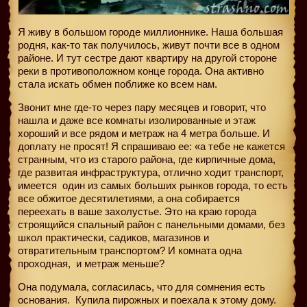
Я живу в большом городе миллионнике. Наша большая
родня, как-то так получилось, живут почти все в одном
районе. И тут сестре дают квартиру на другой стороне
реки в противоположном конце города. Она активно
стала искать обмен поближе ко всем нам.
Звонит мне где-то через пару месяцев и говорит, что
нашла и даже все комнаты изолированные и этаж
хороший и все рядом и метраж на 4 метра больше. И
доплату не просят! Я спрашиваю ее: «а тебе не кажется
странным, что из старого района, где кирпичные дома,
где развитая инфраструктура, отлично ходит транспорт,
имеется один из самых больших рынков города, то есть
все обжитое десятилетиями, а она собирается
переехать в ваше захолустье. Это на краю города
строящийся спальный район с панельными домами, без
школ практически, садиков, магазинов и
отвратительным транспортом? И комната одна
проходная,
и метраж меньше?
Она подумала, согласилась, что для сомнения есть
основания. Купила пирожных и поехала к этому дому.