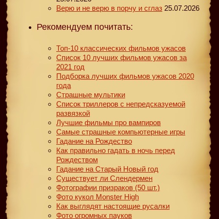
Верю и не верю в порчу и сглаз
25.07.2026
Рекомендуем почитать:
Топ-10 классических фильмов ужасов
Список 10 лучших фильмов ужасов за
2021 год
Подборка лучших фильмов ужасов 2020
года
Страшные мультики
Список триллеров с непредсказуемой
развязкой
Лучшие фильмы про вампиров
Самые страшные компьютерные игры
Гадание на Рождество
Как правильно гадать в ночь перед
Рождеством
Гадание на Старый Новый год
Существует ли Слендермен
Фотографии призраков (50 шт.)
Фото кукол Monster High
Как выглядят настоящие русалки
Фото огромных пауков