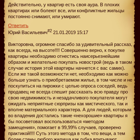
Действительно, у квартир есть своя аура. В плохих
квартирах или болеют все, или конфликтные жильцы
постоянно снимают, или умирают.
Ответить
#2
Юрий Васильевич
21.01.2019 15:17
Викторовна, огромное спасибо за удивительный рассказ,
как всегда, на высоте!!!! Совершенно верно, к покупке
квартиры необходимо отнестись наисерьезнейшим
образом и желательно покупать новострой (ведь в таком
случае история этой квартиры начнется с вас самих).
Если же такой возможности нет, необходимо как можно
больше узнать о приобретаемом жилье, в том числе и не
поскупиться на пирожки с целью опроса соседей, ведь
продавец не всегда спешит рассказать всю правду про
свою недвижимость и незадачливого покупателя могут
ожидать неприятные сюрпризы как мистического, так и
вполне материального характера. А для людей, которым
во владения достались такие «нехорошие» квартиры я
бы посоветовал воспользоваться «методом
замещения», помогает в 99,99% случаев, проверено
практикой!!!! Суть этого метода в том, что вещи, а тем
более стены любого жилища как губка впитывают