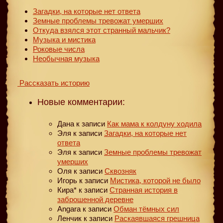
Загадки, на которые нет ответа
Земные проблемы тревожат умерших
Откуда взялся этот странный мальчик?
Музыка и мистика
Роковые числа
Необычная музыка
Рассказать историю
Новые комментарии:
Дана
к записи
Как мама к колдуну ходила
Эля
к записи
Загадки, на которые нет
ответа
Эля
к записи
Земные проблемы тревожат
умерших
Оля
к записи
Сквозняк
Игорь
к записи
Мистика, которой не было
Кира*
к записи
Странная история в
заброшенной деревне
Angara
к записи
Обман тёмных сил
Ленчик
к записи
Раскаявшаяся грешница