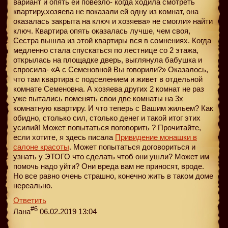
вариант и опять ей повезло- когда ходила смотреть
квартиру,хозяева не показали ей одну из комнат, она
оказалась закрыта на ключ и хозяева» не смогли» найти
ключ. Квартира опять оказалась лучше, чем своя,
Сестра вышла из этой квартиры вся в сомнениях. Когда
медленно стала спускаться по лестнице со 2 этажа,
открылась на площадке дверь, выглянула бабушка и
спросила- «А с Семеновной Вы говорили?» Оказалось,
что там квартира с подселением и живет в отдельной
комнате Семеновна. А хозяева других 2 комнат не раз
уже пытались поменять свои две комнаты на 3х
комнатную квартиру. И что теперь с Вашим жильем? Как
обидно, столько сил, столько денег и такой итог этих
усилий! Может попытаться поговорить ? Прочитайте,
если хотите, я здесь писала
Привидение монашки в
салоне красоты
. Может попытаться договориться и
узнать у ЭТОГО что сделать чтоб они ушли? Может им
помочь надо уйти? Они вреда вам не приносят, вроде.
Но все равно очень страшно, конечно жить в таком доме
нереально.
Ответить
#6
Лана
06.02.2019 13:04