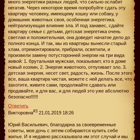
много энергетики разных людей, что сильно ослабит
негатив. Через некоторое время попробуйте сдать эту
квартиру человеку, имеющему кошку или собаку, у
домашних животных своя, особенная энергетика.
нейтрализующая влияние зла. И под занавес, сдайте
квартиру семье с детьми, детская энергетика очень
светлая и положительная, она доведет начатое дело до
полного конца. И так, мы из квартиры вынесли старый
хлам, отремонтировали, прибрали, освятили, и
произвели замену потусторонней энергии на три вида
живой: 1. брутальная мужская, показывает, кто в доме
новый хозяин, 2. Энергия животного, отпугивает зло. 3.
детская энергия, несет свет, радость, жизнь. После этого
все, ваша квартира чистая, можете с ней делать все, что
захотите, живите сами, продолжайте сдавать или
продавайте, и для вас, и для людей это уже абсолютно
безопасно!!!!!!
Ответить
#3
Викторовна
21.01.2019 18:26
Юрий Васильевич, благодарна за своевременные
советы, моя дочь с зятем собираются купить себе
жилье. И я недавно рассказывала им этот случай и мы