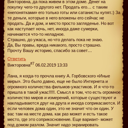
Викторовна, да пока живем в этом доме. Денег на
покупку чего-то другого нет. Продать его… с таким
«непонятками» его только готы или сатанисты купят.:) За
те деньги, которые в него вложены его сейчас не
продать. Да и дом, и место просто загляденье. Но вот
как наступает ночь, нет, иногда даже сумерки,
начинается что-то неладное.
Страшно, до ужаса, но что делать пока не знаю.
Да, Вы правы, вреда никакого, просто страшно.
Прочту Вашу историю, спасибо за совет…
Ответить
#7
Викторовна
06.02.2019 13:33
Лана, я когда-то прочла книгу А. Горбовского «Иные
миры». Это было давно, еще не было Интернета и
огромного количества фильмов-ужастиков. И я что-то
пришла в такой ужас!!!!!. Смысл в том, что есть огромное
количество миров и измерений, которые существуют и
накладываются друг на друга и иногда соприкасаются. И
если человек дома один, это не значит что он один. У
вас там на месте дома. как раз может и есть такое
место, где это соприкосновение. Еще вариант- может
под домом разлом. Значит надо экранировать