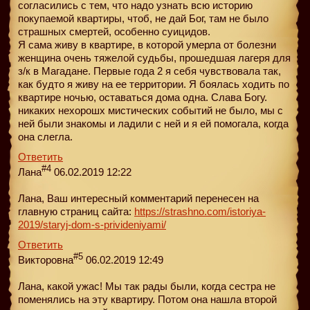
согласились с тем, что надо узнать всю историю
покупаемой квартиры, чтоб, не дай Бог, там не было
страшных смертей, особенно суицидов.
Я сама живу в квартире, в которой умерла от болезни
женщина очень тяжелой судьбы, прошедшая лагеря для
з/к в Магадане. Первые года 2 я себя чувствовала так,
как будто я живу на ее территории. Я боялась ходить по
квартире ночью, оставаться дома одна. Слава Богу.
никаких нехорошх мистических событий не было, мы с
ней были знакомы и ладили с ней и я ей помогала, когда
она слегла.
Ответить
#4
Лана
06.02.2019 12:22
Лана, Ваш интересный комментарий перенесен на
главную страниц сайта:
https://strashno.com/istoriya-
2019/staryj-dom-s-privideniyami/
Ответить
#5
Викторовна
06.02.2019 12:49
Лана, какой ужас! Мы так рады были, когда сестра не
поменялись на эту квартиру. Потом она нашла второй