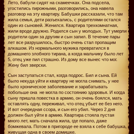
Лето, бабули сидят на скамеечках. Она подсела,
угостились пирожными, разговорились, она навела
разговор на эту квартиру. Бабушки рассказали, что там
жила семья, дети разъехались, с родителями остался
один из сыновей. Женился. Квартира трехкомнатная,
жили вроде дружно. Родился сын у молодых. Тут умерли
родители один за другим и сын запил. В течение пары
лет все разрушилось, быстро очень стал пропащим
алкашом. Из нормального мужика превратился в
домашнего злобного тирана, а когда мальчику было лет
5, отец уже пил страшно. Из дому все вынес что мог.
Жену бил зверски.
Сын заступаться стал, когда подрос. Бил и сына. Ей
было некуда уйти и квартиру не могла снимать, у нее
было хроническое заболевание и зарабатывать
побольше она
не могла по состоянию здоровья. И когда
сыну пришла повестка в армию, он очень боялся, мать
оставлять одну, переживал, что отец убьет ее без него.
И вот очередная ссора, и сын его убил. Через 2 дня
должен был уйти в армию. Квартира стояла пустая
много лет, мать сначала жила, где попало, даже
бомжевала. Потом в пригороде ее взяла к себе бабушка,
живущая одна в своем домишке.