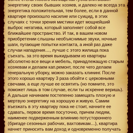
энергетику своих бывших хозяев, и далеко не всегда эта
энергетика положительная, тем более, если в данной
квартире произошло насилие или суицид, в этих
случаях с точки зрения мистики идет мощнейший
выброс негатива, который заполняет собой все
ближайшее пространство. И так, в вашем новом
приобретении слышны необъяснимые звуки, ночные
шаги, пугающие попытки контакта, а иной раз даже
случаи нападения…, лучше с этого жилища пока
съехать. за это время выкидываем из квартиры
абсолютно все вещи и мебель, принадлежащую старым
хозяевам и делаем кап.ремонт, после чего делаем
генеральную уборку, можно заказать клининг. После
этого хорошо квартиру 3 раза обойти с церковными
свечами, а еще лучше ее освятить (но помните, это
поможет лишь в том случае, если ты искренне веришь).
А дальше начинаем постепенно замещать плохую и
мертвую энергетику на хорошую и живую. Самим
въезжать в эту квартиру пока не стоит, начните ее
сдавать, первое время посуточно, причем людям,
наименее подверженным влиянию потустороннего
(бригаде сезонных рабочих, вахтовикам…), квартира
начнет приносить вам доход и одновременно получать