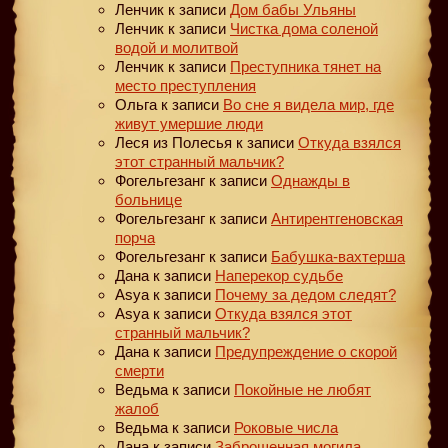
Ленчик
к записи
Дом бабы Ульяны
Ленчик
к записи
Чистка дома соленой
водой и молитвой
Ленчик
к записи
Преступника тянет на
место преступления
Ольга
к записи
Во сне я видела мир, где
живут умершие люди
Леся из Полесья
к записи
Откуда взялся
этот странный мальчик?
Фогельгезанг
к записи
Однажды в
больнице
Фогельгезанг
к записи
Антирентгеновская
порча
Фогельгезанг
к записи
Бабушка-вахтерша
Дана
к записи
Наперекор судьбе
Asya
к записи
Почему за дедом следят?
Asya
к записи
Откуда взялся этот
странный мальчик?
Дана
к записи
Предупреждение о скорой
смерти
Ведьма
к записи
Покойные не любят
жалоб
Ведьма
к записи
Роковые числа
Дана
к записи
Заброшенная могила