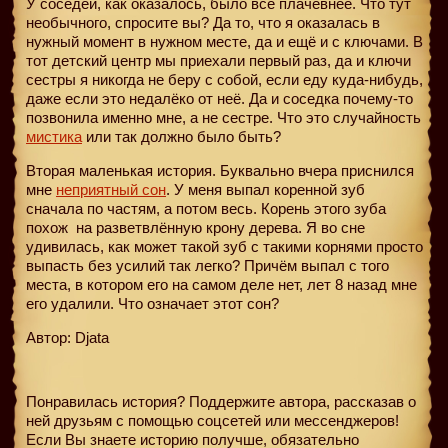
У соседей, как оказалось, было все плачевнее. Что тут
необычного, спросите вы? Да то, что я оказалась в
нужный момент в нужном месте, да и ещё и с ключами. В
тот детский центр мы приехали первый раз, да и ключи
сестры я никогда не беру с собой, если еду куда-нибудь,
даже если это недалёко от неё. Да и соседка почему-то
позвонила именно мне, а не сестре. Что это случайность
мистика
или так должно было быть?
Вторая маленькая история. Буквально вчера приснился
мне
неприятный сон
. У меня выпал коренной зуб
сначала по частям, а потом весь. Корень этого зуба
похож
на разветвлённую крону дерева. Я во сне
удивилась, как может такой зуб с такими корнями просто
выпасть без усилий так легко? Причём выпал с того
места, в котором его на самом деле нет, лет 8 назад мне
его удалили. Что означает этот сон?
Автор: Djata
Понравилась история? Поддержите автора, рассказав о
ней друзьям с помощью соцсетей или мессенджеров!
Если Вы знаете историю получше, обязательно