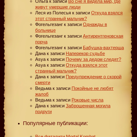
Ольга
к записи
Во сне я видела мир, где
живут умершие люди
Леся из Полесья
к записи
Откуда взялся
этот странный мальчик?
Фогельгезанг
к записи
Однажды в
больнице
Фогельгезанг
к записи
Антирентгеновская
порча
Фогельгезанг
к записи
Бабушка-вахтерша
Дана
к записи
Наперекор судьбе
Asya
к записи
Почему за дедом следят?
Asya
к записи
Откуда взялся этот
странный мальчик?
Дана
к записи
Предупреждение о скорой
смерти
Ведьма
к записи
Покойные не любят
жалоб
Ведьма
к записи
Роковые числа
Дана
к записи
Заброшенная могила
подруги
Популярные публикации:
Все фаталити Mortal Kombat