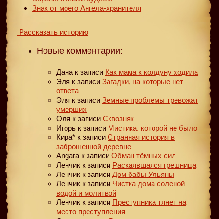
Знак от моего Ангела-хранителя
Рассказать историю
Новые комментарии:
Дана
к записи
Как мама к колдуну ходила
Эля
к записи
Загадки, на которые нет
ответа
Эля
к записи
Земные проблемы тревожат
умерших
Оля
к записи
Сквозняк
Игорь
к записи
Мистика, которой не было
Кира*
к записи
Странная история в
заброшенной деревне
Angara
к записи
Обман тёмных сил
Ленчик
к записи
Раскаявшаяся грешница
Ленчик
к записи
Дом бабы Ульяны
Ленчик
к записи
Чистка дома соленой
водой и молитвой
Ленчик
к записи
Преступника тянет на
место преступления