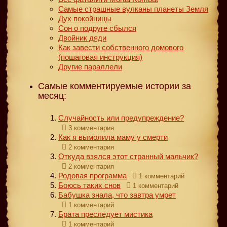
Самые страшные вулканы планеты Земля
Дух покойницы
Сон о подруге сбылся
Двойник дяди
Как завести собственного домового
(пошаговая инструкция)
Другие параллели
Самые комментируемые истории за
месяц:
Случайность или предупреждение?
3 комментария
Как я вымолила маму у смерти
2 комментария
Откуда взялся этот странный мальчик?
2 комментария
Родовая программа
1 комментарий
Боюсь таких снов
1 комментарий
Бабушка знала, что завтра умрет
1 комментарий
Брата преследует мистика
1 комментарий