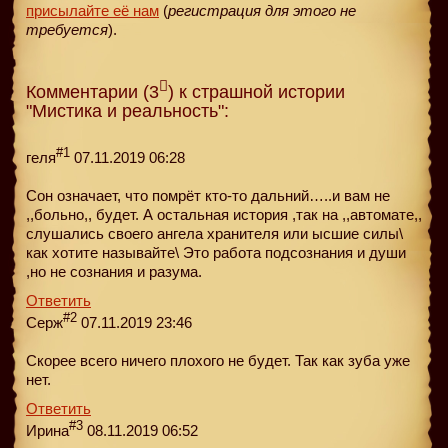
присылайте её нам
(
регистрация для этого не
требуется
).
Комментарии (3
) к страшной истории
"Мистика и реальность":
#1
геля
07.11.2019 06:28
Сон означает, что помрёт кто-то дальний…..и вам не
,,больно,, будет. А остальная история ,так на ,,автомате,,
слушались своего ангела хранителя или ысшие силы\
как хотите называйте\ Это работа подсознания и души
,но не сознания и разума.
Ответить
#2
Серж
07.11.2019 23:46
Скорее всего ничего плохого не будет. Так как зуба уже
нет.
Ответить
#3
Ирина
08.11.2019 06:52