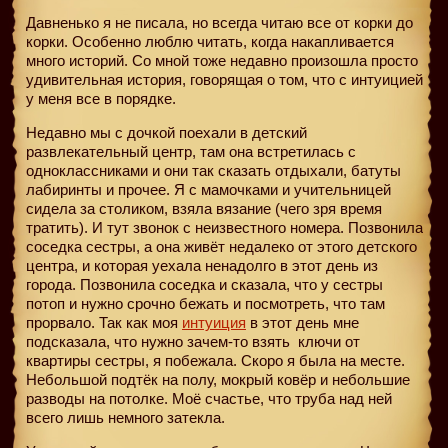
Давненько я не писала, но всегда читаю все от корки до
корки. Особенно люблю читать, когда накапливается
много историй. Со мной тоже недавно произошла просто
удивительная история, говорящая о том, что с интуицией
у меня все в порядке.
Недавно мы с дочкой поехали в детский
развлекательный центр, там она встретилась с
одноклассниками и они так сказать отдыхали, батуты
лабиринты и прочее. Я с мамочками и учительницей
сидела за столиком, взяла вязание (чего зря время
тратить). И тут звонок с неизвестного номера. Позвонила
соседка сестры, а она живёт недалеко от этого детского
центра, и которая уехала ненадолго в этот день из
города. Позвонила соседка и сказала, что у сестры
потоп и нужно срочно бежать и посмотреть, что там
прорвало. Так как моя
интуиция
в этот день мне
подсказала, что нужно зачем-то взять
ключи от
квартиры сестры, я побежала. Скоро я была на месте.
Небольшой подтёк на полу, мокрый ковёр и небольшие
разводы на потолке. Моё счастье, что труба над ней
всего лишь немного затекла.