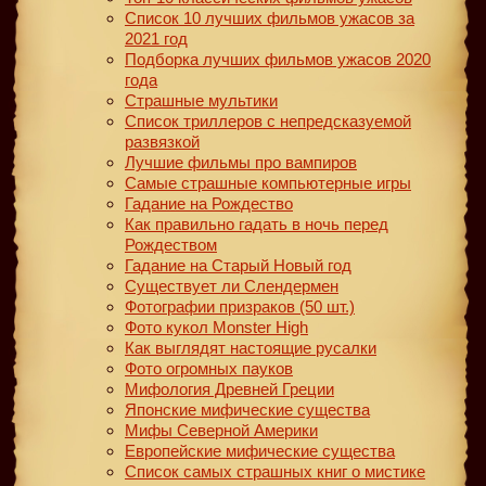
Список 10 лучших фильмов ужасов за
2021 год
Подборка лучших фильмов ужасов 2020
года
Страшные мультики
Список триллеров с непредсказуемой
развязкой
Лучшие фильмы про вампиров
Самые страшные компьютерные игры
Гадание на Рождество
Как правильно гадать в ночь перед
Рождеством
Гадание на Старый Новый год
Существует ли Слендермен
Фотографии призраков (50 шт.)
Фото кукол Monster High
Как выглядят настоящие русалки
Фото огромных пауков
Мифология Древней Греции
Японские мифические существа
Мифы Северной Америки
Европейские мифические существа
Список самых страшных книг о мистике