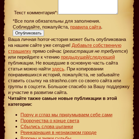
Текст комментария*:
*Все поля обязательны для заполнения.
Соблюдайте, пожалуйста,
правила сайта
.
Опубликовать
Ваша личная horror-история может быть опубликована
на нашем сайте уже сегодня!
Добавьте собственную
страшилку
прямо сейчас (
регистрация не требуется
)
или перейдите к чтению
предыдущей
/следующей
публикации. Не вошедшие в основную часть сайта
статьи можно найти
здесь
. При копировании
понравившихся историй, пожалуйста, не забывайте
ставить ссылку на strashno.com со своего сайта или
группы в соцсети. Большое спасибо за Вашу поддержку
и участие в развитии сайта.
Читайте также самые новые публикации в этой
категории:
Порчу и сглаз мы придумываем себе сами
Пророчества о конце света
Сбылись слова цыганки
Реинкарнация в незнакомом городе
Вороны и знаки судьбы