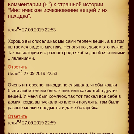
Комментарии (6
) к страшной истории
"Мистическое исчезновение вещей и их
находка":
#1
геля
27.09.2019 22:53
Хорошо вы описали,как мы сами теряем вещи , а в этом
пытаемся видеть мистику. Непонятно , зачем это нужно.
Так же история и с разного рода якобы ,,необъяснимыми
,, явлениями.
Ответить
#2
Лиля
27.09.2019 22:53
Очень интересно, никогда не слышала, чтобы кошки
были любителями блестящих или каких-либо других
вещей. У меня был хомячок, так тот таскал все себе в
домик, когда выпускала из клетки погулять. там были
разные мелкие предметы и даже батарейка.
Ответить
#3
геля
27.09.2019 22:59