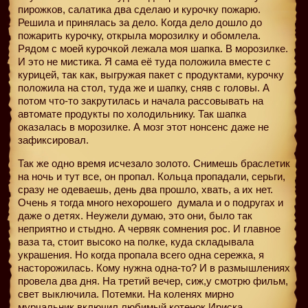
пирожков, салатика два сделаю и курочку пожарю.
Решила и принялась за дело. Когда дело дошло до
пожарить курочку, открыла морозилку и обомлела.
Рядом с моей курочкой лежала моя шапка. В морозилке.
И это не мистика. Я сама её туда положила вместе с
курицей, так как, выгружая пакет с продуктами, курочку
положила на стол, туда же и шапку, сняв с головы. А
потом что-то закрутилась и начала рассовывать на
автомате продукты по холодильнику. Так шапка
оказалась в морозилке. А мозг этот нонсенс даже не
зафиксировал.
Так же одно время исчезало золото. Снимешь браслетик
на ночь и тут все, он пропал. Кольца пропадали, серьги,
сразу не одеваешь, день два прошло, хвать, а их нет.
Очень я тогда много нехорошего
думала и о подругах и
даже о детях. Неужели думаю, это они, было так
неприятно и стыдно. А червяк сомнения рос. И главное
ваза та, стоит высоко на полке, куда складывала
украшения. Но когда пропала всего одна сережка, я
насторожилась. Кому нужна одна-то? И в размышлениях
провела два дня. На третий вечер, сиж,у смотрю фильм,
свет выключила. Потемки. На коленях мирно
мурчальник включил любимый котенок Ириска.