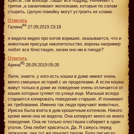
Крысы ,так вообще ,тащат всё подряд. Начинают с
тряпок ,а заканчивают железками, которые по силам
стырить. Целую помойку могут устроить из хлама.
Ответить
#4
Галина
27.09.2019 23:18
я видела видео про котов воришек. оказывается, что и
животным присуще накопительство. вороны например
любят все блестящее, зачем оно им в гнезде?
Ответить
#5
Арина
28.09.2019 05:35
Лиля, знаете, у кого есть кошки в доме имеют очень
много смешных историй с их проделками. А если кошки
живут только в доме их поведение очень отличается от
кошек которые гуляют по улице еще. Малыши всегда
стараются копировать поведение старших. И понимают
их требования. Именно так люди приучают животных.
Ириска была взята в дом крошечным котенком. Никого
кроме меня она не видела. Она копирует много из моего
поведения. Она не только плестяшки собирает в один
уголок. Она любит краситься. Да. Я сажусь перед
зеркалом, она тут же прыгает рядом. Беру расческу