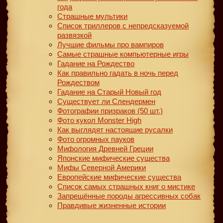
года
Страшные мультики
Список триллеров с непредсказуемой
развязкой
Лучшие фильмы про вампиров
Самые страшные компьютерные игры
Гадание на Рождество
Как правильно гадать в ночь перед
Рождеством
Гадание на Старый Новый год
Существует ли Слендермен
Фотографии призраков (50 шт.)
Фото кукол Monster High
Как выглядят настоящие русалки
Фото огромных пауков
Мифология Древней Греции
Японские мифические существа
Мифы Северной Америки
Европейские мифические существа
Список самых страшных книг о мистике
Запрещённые породы агрессивных собак
Правдивые жизненные истории