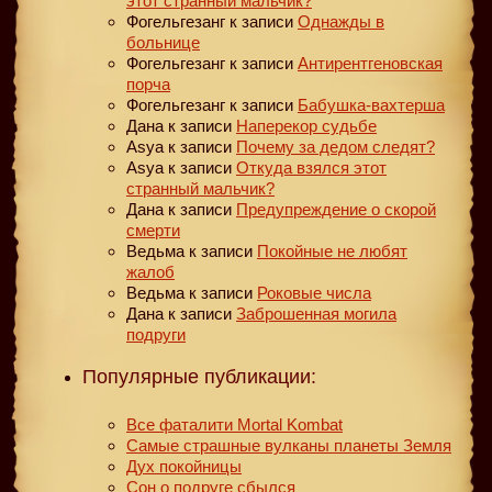
этот странный мальчик?
Фогельгезанг
к записи
Однажды в
больнице
Фогельгезанг
к записи
Антирентгеновская
порча
Фогельгезанг
к записи
Бабушка-вахтерша
Дана
к записи
Наперекор судьбе
Asya
к записи
Почему за дедом следят?
Asya
к записи
Откуда взялся этот
странный мальчик?
Дана
к записи
Предупреждение о скорой
смерти
Ведьма
к записи
Покойные не любят
жалоб
Ведьма
к записи
Роковые числа
Дана
к записи
Заброшенная могила
подруги
Популярные публикации:
Все фаталити Mortal Kombat
Самые страшные вулканы планеты Земля
Дух покойницы
Сон о подруге сбылся