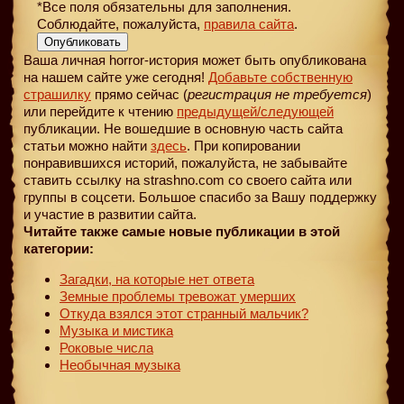
*Все поля обязательны для заполнения.
Соблюдайте, пожалуйста,
правила сайта
.
Опубликовать
Ваша личная horror-история может быть опубликована
на нашем сайте уже сегодня!
Добавьте собственную
страшилку
прямо сейчас (
регистрация не требуется
)
или перейдите к чтению
предыдущей
/следующей
публикации. Не вошедшие в основную часть сайта
статьи можно найти
здесь
. При копировании
понравившихся историй, пожалуйста, не забывайте
ставить ссылку на strashno.com со своего сайта или
группы в соцсети. Большое спасибо за Вашу поддержку
и участие в развитии сайта.
Читайте также самые новые публикации в этой
категории:
Загадки, на которые нет ответа
Земные проблемы тревожат умерших
Откуда взялся этот странный мальчик?
Музыка и мистика
Роковые числа
Необычная музыка