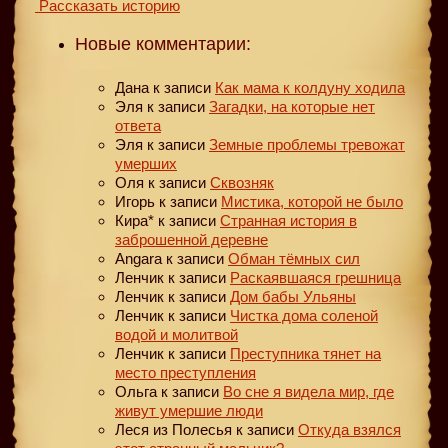
Рассказать историю
Новые комментарии:
Дана
к записи
Как мама к колдуну ходила
Эля
к записи
Загадки, на которые нет
ответа
Эля
к записи
Земные проблемы тревожат
умерших
Оля
к записи
Сквозняк
Игорь
к записи
Мистика, которой не было
Кира*
к записи
Странная история в
заброшенной деревне
Angara
к записи
Обман тёмных сил
Ленчик
к записи
Раскаявшаяся грешница
Ленчик
к записи
Дом бабы Ульяны
Ленчик
к записи
Чистка дома соленой
водой и молитвой
Ленчик
к записи
Преступника тянет на
место преступления
Ольга
к записи
Во сне я видела мир, где
живут умершие люди
Леся из Полесья
к записи
Откуда взялся