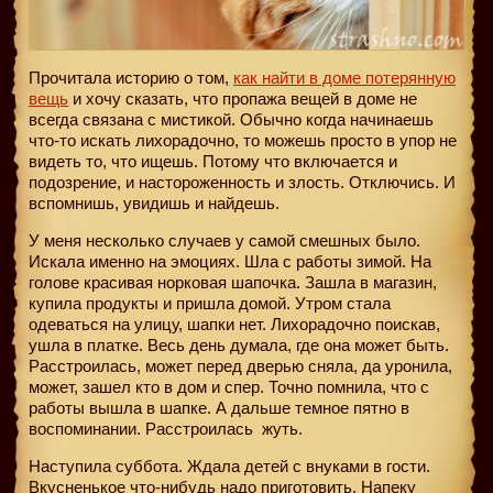
Прочитала историю о том,
как найти в доме потерянную
вещь
и хочу сказать, что пропажа вещей в доме не
всегда связана с мистикой. Обычно когда начинаешь
что-то искать лихорадочно, то можешь просто в упор не
видеть то, что ищешь. Потому что включается и
подозрение, и настороженность и злость. Отключись. И
вспомнишь, увидишь и найдешь.
У меня несколько случаев у самой смешных было.
Искала именно на эмоциях. Шла с работы зимой. На
голове красивая норковая шапочка. Зашла в магазин,
купила продукты и пришла домой. Утром стала
одеваться на улицу, шапки нет. Лихорадочно поискав,
ушла в платке. Весь день думала, где она может быть.
Расстроилась, может перед дверью сняла, да уронила,
может, зашел кто в дом и спер. Точно помнила, что с
работы вышла в шапке. А дальше темное пятно в
воспоминании. Расстроилась
жуть.
Наступила суббота. Ждала детей с внуками в гости.
Вкусненькое что-нибудь надо приготовить. Напеку