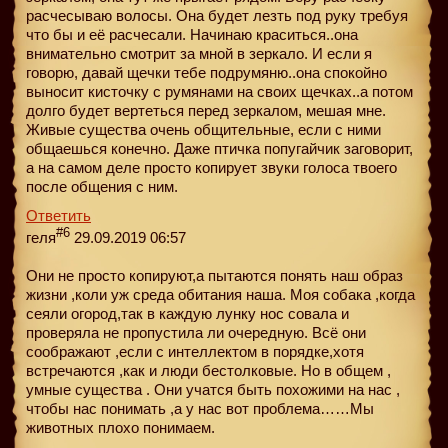
расчесываю волосы. Она будет лезть под руку требуя
что бы и её расчесали. Начинаю краситься..она
внимательно смотрит за мной в зеркало. И если я
говорю, давай щечки тебе подрумяню..она спокойно
выносит кисточку с румянами на своих щечках..а потом
долго будет вертеться перед зеркалом, мешая мне.
Живые существа очень общительные, если с ними
общаешься конечно. Даже птичка попугайчик заговорит,
а на самом деле просто копирует звуки голоса твоего
после общения с ним.
Ответить
#6
геля
29.09.2019 06:57
Они не просто копируют,а пытаются понять наш образ
жизни ,коли уж среда обитания наша. Моя собака ,когда
сеяли огород,так в каждую лунку нос совала и
проверяла не пропустила ли очередную. Всё они
соображают ,если с интеллектом в порядке,хотя
встречаются ,как и люди бестолковые. Но в общем ,
умные существа . Они учатся быть похожими на нас ,
чтобы нас понимать ,а у нас вот проблема……Мы
животных плохо понимаем.