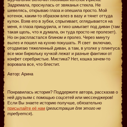
Задремала, проснулась от звяканья стекла. Не
шевелясь, открываю глаза и опешила просто. Мой
котенок, каким-то образом влез в вазу и тянет оттуда
кулон. Взяв его в зубки, спрыгивает, оглядывается на
меня, я глаза прищурила, и тихо шмыгает под диван (там
такая щель, что я думала, он туда просто не пролезет).
Но он распластался блином и пролез. Через минуту
вылез и пошел на кухню покушать. Я свет
включаю,
отодвигаю тяжеленный диван, а там, в уголке у плинтуса
все мои бирюльку кучкой лежат и разные фантики от
конфет серебристые. Мистика? Нет, кошка зачем-то
воровала все, что блестит.
Автор: Арина
Понравилась история? Поддержите автора, рассказав о
ней друзьям с помощью соцсетей или мессенджеров!
Если Вы знаете историю получше, обязательно
присылайте её нам
(
регистрация для этого не
требуется
).