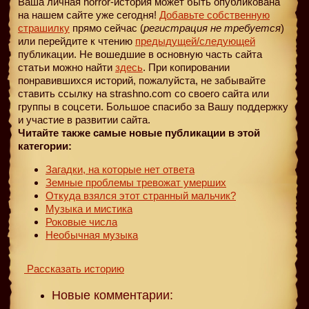
Ваша личная horror-история может быть опубликована
на нашем сайте уже сегодня!
Добавьте собственную
страшилку
прямо сейчас (
регистрация не требуется
)
или перейдите к чтению
предыдущей
/следующей
публикации. Не вошедшие в основную часть сайта
статьи можно найти
здесь
. При копировании
понравившихся историй, пожалуйста, не забывайте
ставить ссылку на strashno.com со своего сайта или
группы в соцсети. Большое спасибо за Вашу поддержку
и участие в развитии сайта.
Читайте также самые новые публикации в этой
категории:
Загадки, на которые нет ответа
Земные проблемы тревожат умерших
Откуда взялся этот странный мальчик?
Музыка и мистика
Роковые числа
Необычная музыка
Рассказать историю
Новые комментарии: