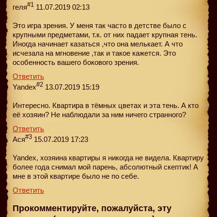
#1
геля
11.07.2019 02:13
Это игра зрения. У меня так часто в детстве было с
крупными предметами, т.к. от них падает крупная тень.
Иногда начинает казаться ,что она мелькает. А что
исчезала на мгновение ,так и такое кажется. Это
особенность вашего бокового зрения.
Ответить
#2
Yandex
13.07.2019 15:19
Интересно. Квартира в тёмных цветах и эта тень. А кто
её хозяин? Не наблюдали за ним ничего странного?
Ответить
#3
Ася
15.07.2019 17:23
Yandex, хозяина квартиры я никогда не видела. Квартиру
более года снимал мой парень, абсолютный скептик! А
мне в этой квартире было не по себе.
Ответить
Прокомментируйте, пожалуйста, эту