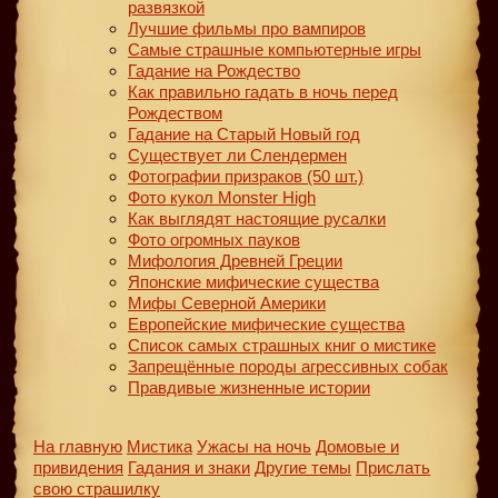
развязкой
Лучшие фильмы про вампиров
Самые страшные компьютерные игры
Гадание на Рождество
Как правильно гадать в ночь перед
Рождеством
Гадание на Старый Новый год
Существует ли Слендермен
Фотографии призраков (50 шт.)
Фото кукол Monster High
Как выглядят настоящие русалки
Фото огромных пауков
Мифология Древней Греции
Японские мифические существа
Мифы Северной Америки
Европейские мифические существа
Список самых страшных книг о мистике
Запрещённые породы агрессивных собак
Правдивые жизненные истории
На главную
Мистика
Ужасы на ночь
Домовые и
привидения
Гадания и знаки
Другие темы
Прислать
свою страшилку