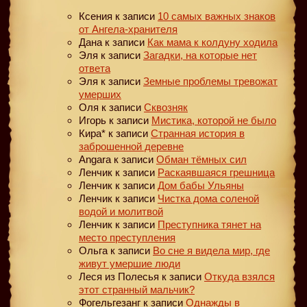
Ксения
к записи
10 самых важных знаков
от Ангела-хранителя
Дана
к записи
Как мама к колдуну ходила
Эля
к записи
Загадки, на которые нет
ответа
Эля
к записи
Земные проблемы тревожат
умерших
Оля
к записи
Сквозняк
Игорь
к записи
Мистика, которой не было
Кира*
к записи
Странная история в
заброшенной деревне
Angara
к записи
Обман тёмных сил
Ленчик
к записи
Раскаявшаяся грешница
Ленчик
к записи
Дом бабы Ульяны
Ленчик
к записи
Чистка дома соленой
водой и молитвой
Ленчик
к записи
Преступника тянет на
место преступления
Ольга
к записи
Во сне я видела мир, где
живут умершие люди
Леся из Полесья
к записи
Откуда взялся
этот странный мальчик?
Фогельгезанг
к записи
Однажды в