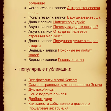
больнице
Фогельгезанг
к записи
Антирентгеновская
порча
Фогельгезанг
к записи
Бабушка-вахтерша
Дана
к записи
Наперекор судьбе
Asya
к записи
Почему за дедом следят?
Asya
к записи
Откуда взялся этот
странный мальчик?
Дана
к записи
Предупреждение о скорой
смерти
Ведьма
к записи
Покойные не любят
жалоб
Ведьма
к записи
Роковые числа
Популярные публикации:
Все фаталити Mortal Kombat
Самые страшные вулканы планеты Земля
Дух покойницы
Сон о подруге сбылся
Двойник дяди
Как завести собственного домового
(пошаговая инструкция)