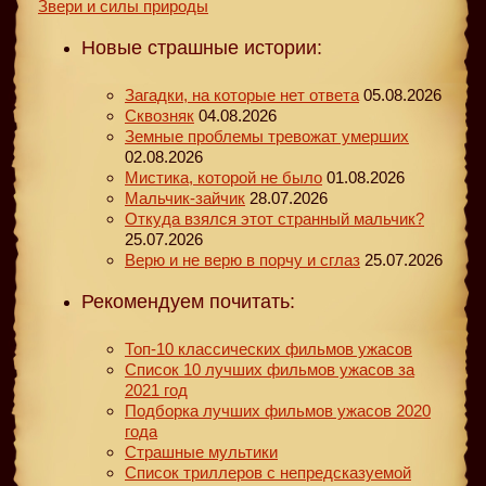
Звери и силы природы
Новые страшные истории:
Загадки, на которые нет ответа
05.08.2026
Сквозняк
04.08.2026
Земные проблемы тревожат умерших
02.08.2026
Мистика, которой не было
01.08.2026
Мальчик-зайчик
28.07.2026
Откуда взялся этот странный мальчик?
25.07.2026
Верю и не верю в порчу и сглаз
25.07.2026
Рекомендуем почитать:
Топ-10 классических фильмов ужасов
Список 10 лучших фильмов ужасов за
2021 год
Подборка лучших фильмов ужасов 2020
года
Страшные мультики
Список триллеров с непредсказуемой