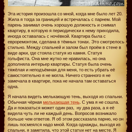
Эта история произошла со мной, когда мне было лет 20.
Жила я тогда за границей и встречалась с парнем. Мой
парень занимал очень хорошую должность и снимал
квартиру, в которую я периодически к нему приходила,
иногда оставалась с ночёвкой. Квартира была с
евроремонтом, сделана в тёмных тонах. Это смотрелось
стильно. Между спальней и залом был проём в стене в
виде арки, где стояла статуя из камня. Статуя
гольфиста. Она мне жутко не нравилась, но она
дополняла интерьер квартиры. Статуя была очень
тяжёлая и неподъёмная для меня, то есть убрать её
самостоятельно я не могла. Ничего странного я не
замечала в квартире, пока не начала там оставаться
одна.
Я начала видеть мелькающую тень, выходя из спальни.
Обычная чёрная
мелькающая тень
. С ума я не сошла.
Да и показаться может один раз,
ну два раза, а я её
видела чуть ли не каждый день. Вопросов возникало
больше чем ответов. Я об этом рассказала парню, но он
лишь посмеялся надо мной. Когда однажды, выходя из
спальни, я заметила, что этой статуи нет на месте. Я