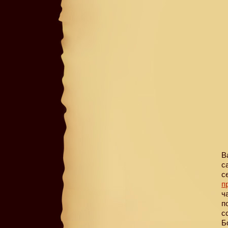
В
с
с
п
ч
п
с
Б