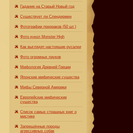
Гадание на Старый Новый год
Существует ли Слендермен
Фотографии призраков (50 шт.)
Фото кукол Monster High
у
Как выглядят настоящие русалки
Фото огромных пауков
т
Мифология Древней Греции
я
Японские мифические существа
Мифы Северной Америки
я
Европейские мифические
существа
Список самых страшных книг о
мистике
Запрещённые породы
агрессивных собак