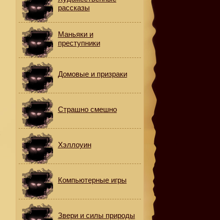
рассказы
Маньяки и
преступники
Домовые и призраки
Страшно смешно
х
Хэллоуин
Компьютерные игры
-
Звери и силы природы