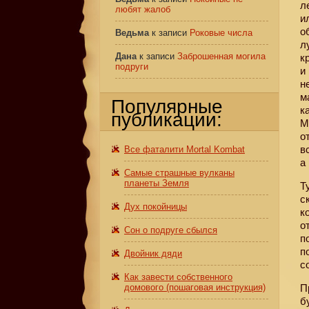
л
любят жалоб
и
о
Ведьма
к записи
Роковые числа
л
Дана
к записи
Заброшенная могила
к
подруги
и
н
м
Популярные
к
публикации:
М
о
в
Все фаталити Mortal Kombat
а
Самые страшные вулканы
планеты Земля
Т
с
Дух покойницы
к
о
Сон о подруге сбылся
п
п
Двойник дяди
с
Как завести собственного
домового (пошаговая инструкция)
П
б