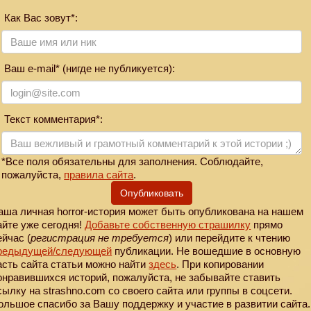
Как Вас зовут*:
Ваш e-mail* (нигде не публикуется):
Текст комментария*:
*Все поля обязательны для заполнения. Соблюдайте,
пожалуйста,
правила сайта
.
Опубликовать
аша личная horror-история может быть опубликована на нашем
айте уже сегодня!
Добавьте собственную страшилку
прямо
ейчас (
регистрация не требуется
) или перейдите к чтению
редыдущей
/следующей
публикации. Не вошедшие в основную
асть сайта статьи можно найти
здесь
. При копировании
онравившихся историй, пожалуйста, не забывайте ставить
сылку на strashno.com со своего сайта или группы в соцсети.
ольшое спасибо за Вашу поддержку и участие в развитии сайта.