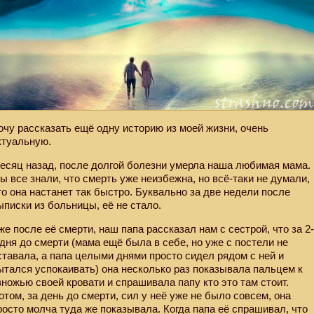
очу рассказать ещё одну историю из моей жизни, очень
ктуальную.
есяц назад, после долгой болезни умерла наша любимая мама.
ы все знали, что смерть уже неизбежна, но всё-таки не думали,
то она настанет так быстро. Буквально за две недели после
ыписки из больницы, её не стало.
же после её смерти, наш папа рассказал нам с сестрой, что за 2
 дня до смерти (мама ещё была в себе, но уже с постели не
ставала, а папа целыми днями просто сидел рядом с ней и
ытался успокаивать) она несколько раз показывала пальцем к
зножью своей кровати и спрашивала папу кто это там стоит.
отом, за день до смерти, сил у неё уже не было совсем, она
росто молча туда же показывала. Когда папа её спрашивал, что