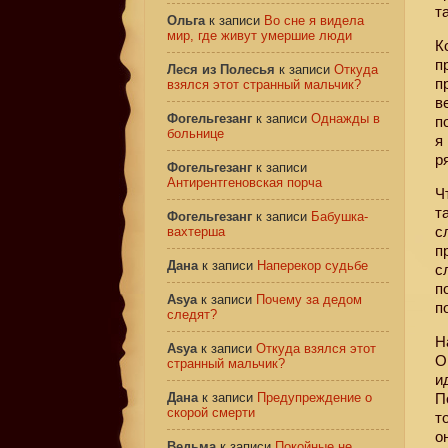
т
Ольга
к записи
Во сне я видела
мир, где живут умершие люди
К
п
Леся из Полесья
к записи
Откуда
п
взялся этот странный мальчик?
в
Фогельгезанг
к записи
Однажды в
п
больнице
я
р
Фогельгезанг
к записи
Антирентгеновская порча
Ч
т
Фогельгезанг
к записи
Бабушка-
с
вахтерша
п
Дана
к записи
Наперекор судьбе
с
п
Asya
к записи
Почему за дедом
п
следят?
Н
Asya
к записи
Откуда взялся этот
О
странный мальчик?
и
Дана
к записи
Предупреждение о
П
скорой смерти
т
о
Ведьма
к записи
Покойные не