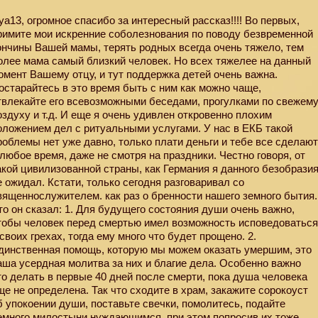
iya13, огромное спасибо за интересный рассказ!!!! Во первых,
римите мои искренние соболезнования по поводу безвременной
ончины Вашей мамы, терять родных всегда очень тяжело, тем
олее мама самый близкий человек. Но всех тяжелее на данный
омент Вашему отцу, и тут поддержка детей очень важна.
остарайтесь в это время быть с ним как можно чаще,
твлекайте его всевозможными беседами, прогулками по свежем
оздуху и т.д. И еще я очень удивлен откровенно плохим
оложением дел с ритуальными услугами. У нас в ЕКБ такой
роблемы нет уже давно, только плати деньги и тебе все сделаю
 любое время, даже не смотря на праздники. Честно говоря, от
акой цивилизованной страны, как Германия я данного безобрази
е ожидал. Кстати, только сегодня разговаривал со
вященнослужителем. как раз о бренности нашего земного бытия.
то он сказал: 1. Для будущего состояния души очень важно,
тобы человек перед смертью имел возможность исповедоватьс
 своих грехах, тогда ему много что будет прощено. 2.
динственная помощь, которую мы можем оказать умершим, это
аша усердная молитва за них и благие дела. Особенно важно
то делать в первые 40 дней после смерти, пока душа человека
ще не определена. Так что сходите в храм, закажите сорокоуст
б упокоении души, поставьте свечки, помолитесь, подайте
емного милостыни нуждающимся, при этом попросив их тоже