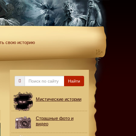
ть свою историю
Поиск
Найти
по
сайту
Мистические истории
Страшные фото и
видео