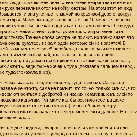
ежат люди, причем женщина слева очень неприятная и её нога
ли рука переваливаются на койку сестры. На этом этот эпизод
брывается, и она уже идёт с мамой по красивой дороге, вокруг
уга и горы. Мама выглядит хорошо, лет на 10 моложе, волосы
расиво уложены, всё как надо и как она сама любила. Они идут,
 при этом мама очень сильно
ругается: «та противная, эта
еприятная». Точные слова сестра не помнит, но точно знает, что
ама очень ругалась из-за людей, которые ей не нравятся! В
акой-то момент сестра её перебила, взяла за руки и сказала: »
ама, ты меня послушай, так нельзя, нельзя так к ним
тноситься, ты должна всех принимать такими, какие они есть,
сех любить, ведь ты же хочешь туда (показала пальцем вверх),
 не туда (показала вниз).
ут мама сказала, что, конечно же, туда (наверх). Сестра ей
казала ещё что-то, сама не помнит что точно, только смысл, что
о всем относиться с добротой и никаких негативных мыслей по
тношению к другим. Тут маму как бы осенило (сестра даже
очувствовала что-то типа хлопка), и она обняла сестру,
облагодарила и сказала, что теперь может идти дальше. На это
он закончился.
рошло две
недели, похороны прошли, и уже мне снится сон,
удто папа и я путешествуем, куда-то едем в автобусе, веселые