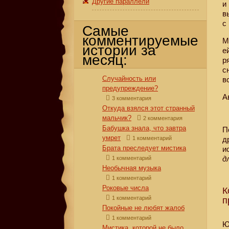
Другие параллели
и
в
с
Самые
комментируемые
М
истории за
е
месяц:
р
с
Случайность или
в
предупреждение?
А
3 комментария
Откуда взялся этот странный
мальчик?
2 комментария
Бабушка знала, что завтра
П
умрет
1 комментарий
д
Брата преследует мистика
и
д
1 комментарий
Необычная музыка
1 комментарий
Роковые числа
К
1 комментарий
п
Покойные не любят жалоб
1 комментарий
Ю
Мистика, которой не было