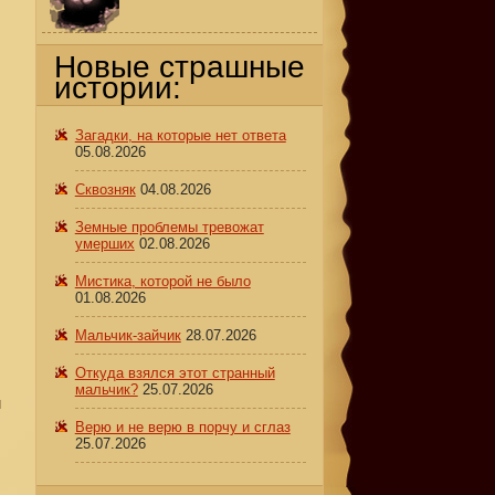
Новые страшные
истории:
Загадки, на которые нет ответа
05.08.2026
Сквозняк
04.08.2026
Земные проблемы тревожат
умерших
02.08.2026
Мистика, которой не было
01.08.2026
Мальчик-зайчик
28.07.2026
Откуда взялся этот странный
мальчик?
25.07.2026
м
Верю и не верю в порчу и сглаз
25.07.2026