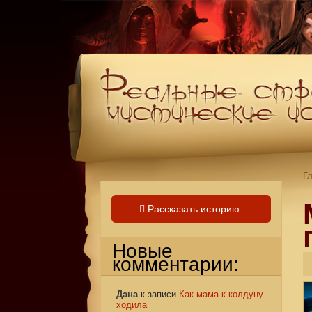
Г
Рассказать историю
Новые
комментарии:
Дана
к записи
Как мама к колдуну
ходила