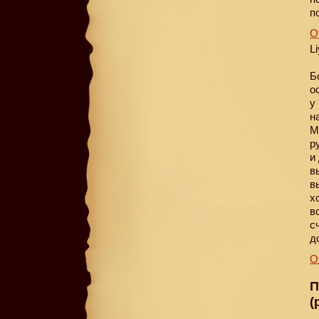
п
О
L
Б
о
у
н
М
р
и
в
в
х
в
с
д
О
П
(