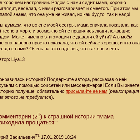
 в хорошем настроении. Рядом с нами сидит мама, хорошо
ыглядит, весёлая, с нами разговаривает и смеётся. При этом мы
 папой знаем, что она уже не живая, но как будто, так и надо!
ы думаем, что во сне моей сестры, мама сначала показала, как
й тесно в морге и возможно ей не нравились люди лежавшие
ядом. Может именно эти эмоции не давали ей уйти? А в моём
не она наверно просто показала, что ей сейчас хорошо, и что она
сегда с нами? Очень на это надеюсь, что так оно и есть.
втор: Liya13
онравилась история? Поддержите автора, рассказав о ней
рузьям с помощью соцсетей или мессенджеров! Если Вы знаете
сторию получше, обязательно
присылайте её нам
(
регистрация
ля этого не требуется
).
омментарии (2
) к страшной истории "Мама
риходила прощаться":
#1
рий Васильевич
17.01.2019 18:24