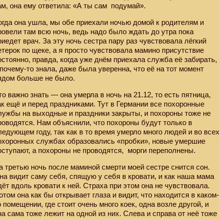
ам, она ему ответила: «А ты сам
подумай».
огда она ушла, мы обе приехали ночью домой к родителям и
ровели там всю ночь, ведь надо было ждать до утра пока
риедет врач. За эту ночь сестра пару раз чувствовала лёгкий
етерок по щеке, а я просто чувствовала мамино присутствие
остоянно, правда, когда уже днём приехала служба её забирать,
 почему-то знала, даже была уверенна, что её на тот момент
ядом больше не было.
то важно знать — она умерла в ночь на 21.12, то есть пятница,
ак ещё и перед праздниками. Тут в Германии все похоронные
лужбы на выходные и праздники закрыты, и похороны тоже не
роводятся. Нам объяснили, что похороны будут только в
ледующем году, так как в то время умерло много людей и во все
охоронных службах образовались «пробки», новые умершие
оступают, а похороны не проводятся,
морги переполнены.
а третью ночь после маминой смерти моей сестре снится сон.
на видит саму себя, спящую у себя в кровати, и как наша мама
дёт вдоль кровати к ней. Страха при этом она не чувствовала.
отом она как бы открывает глаза и видит, что находится в каком
о помещении, где стоит очень много коек, одна возле другой, и
на сама тоже лежит на одной из них. Слева и справа от неё тоже