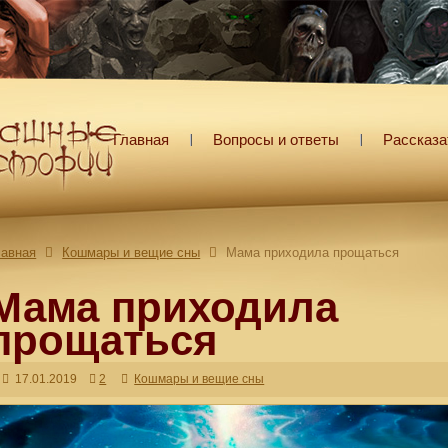
Главная
Вопросы и ответы
Рассказа
лавная
Кошмары и вещие сны
Мама приходила прощаться
Мама приходила
прощаться
17.01.2019
2
Кошмары и вещие сны