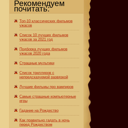
Рекомендуем
почитать:
Топ-10 классических фильмов
ужасов
Список 10 лучших фильмов
ужасов за 2021 год
Подборка лучших фильмов
ужасов 2020 года
Страшные мультики
Список триллеров с
непредсказуемой развязкой
Лучшие фильмы про вампиров
Самые страшные компьютерные
игры
Гадание на Рождество
Как правильно гадать в ночь
перед Рождеством