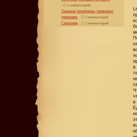
1 комментарий
L
Земные проблемы тревожат
п
умерших
1 комментарий
к
Сквозняк
1 комментарий
б
м
П
о
в
п
п
в
т
н
с
Ч
ч
в
Е
н
э
е
о
н