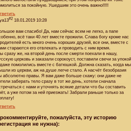
омолиться за покойную. Ушедшим это очень важно!!!!!
тветить
#2
iya13
18.01.2019 10:28
ольшое вам спасибо! Да, нам сейчас всем не легко, а папе
собенно, всё таки 40 лет вместе прожили. Слава богу кроме нас
 родителей есть много очень хороших друзей, все они, вместе с
ами стараются его отвлекать и проводить с ним время.
ы сразу же, на второй день после смерти поехали в нашу,
усскую церковь и заказали сорокоуст, поставили свечи за упоко
 даже помолились вместе с батюшкой. Должна сказать, когда м
ышли из церкви, аж на душе легче стало. А насчёт безобразия
ы абсолютно правы. Я вам даже больше скажу: они даже не
отели заберать тело сразу в тот же день, хотели сначала
стречаться с нами и уточнять всякие детали что бы составить
чёт, а уже потом за ней приезжать! Забрали раньше только за
оплату!
тветить
рокомментируйте, пожалуйста, эту историю
регистрация не нужна):