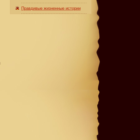
Правдивые жизненные истории
й
ы