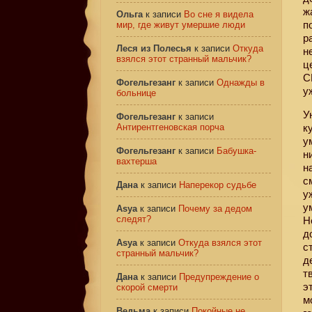
ж
Ольга
к записи
Во сне я видела
п
мир, где живут умершие люди
р
Леся из Полесья
к записи
Откуда
н
взялся этот странный мальчик?
ц
С
Фогельгезанг
к записи
Однажды в
у
больнице
У
Фогельгезанг
к записи
Антирентгеновская порча
к
у
Фогельгезанг
к записи
Бабушка-
н
вахтерша
н
с
Дана
к записи
Наперекор судьбе
у
у
Asya
к записи
Почему за дедом
следят?
Н
д
Asya
к записи
Откуда взялся этот
с
странный мальчик?
д
т
Дана
к записи
Предупреждение о
э
скорой смерти
м
Ведьма
к записи
Покойные не