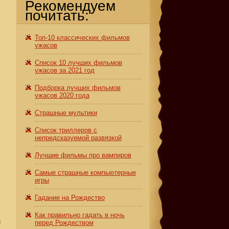
Рекомендуем
почитать:
Топ-10 классических фильмов
ужасов
Список 10 лучших фильмов
ужасов за 2021 год
Подборка лучших фильмов
ужасов 2020 года
Страшные мультики
Список триллеров с
непредсказуемой развязкой
Лучшие фильмы про вампиров
Самые страшные компьютерные
игры
Гадание на Рождество
Как правильно гадать в ночь
м
перед Рождеством