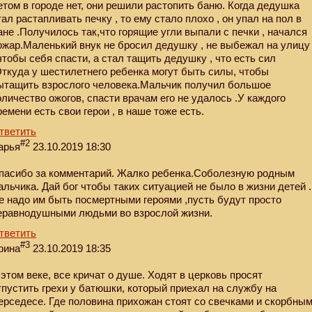
етом в городе нет, они решили растопить баню. Когда дедушка
тал растапливать печку , то ему стало плохо , он упал на пол в
ане .Получилось так,что горящие угли выпали с печки , начался
ожар.Маленький внук не бросил дедушку , не выбежал на улицу
 чтобы себя спасти, а стал тащить дедушку , что есть сил
Откуда у шестилетнего ребенка могут быть силы, чтобы
ытащить взрослого человека.Мальчик получил большое
оличество ожогов, спасти врачам его не удалось .У каждого
ремени есть свои герои , в наше тоже есть.
тветить
#2
арья
23.10.2019 18:30
пасибо за комментарий. Жалко ребенка.Соболезную родным
альчика. Дай бог чтобы таких ситуацией не было в жизни детей .
е надо им быть посмертными героями ,пусть будут просто
еравнодушными людьми во взрослой жизни.
тветить
#3
рина
23.10.2019 18:35
 этом веке, все кричат о душе. Ходят в церковь просят
тпустить грехи у батюшки, который приехал на службу на
ерседесе. Где половина прихожан стоят со свечками и скорбны