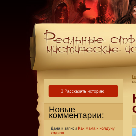
Г
м
Рассказать историю
Новые
комментарии:
Дана
к записи
Как мама к колдуну
ходила