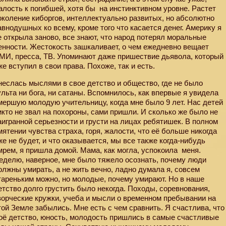
алость к погибшей, хотя бы
на инстинктивном уровне. Растет
околение киборгов, интеллектуально развитых, но абсолютно
авнодушных ко всему, кроме того что касается денег. Америку я
е открыла заново, все знают, что народ потерял моральные
енности. Жестокость зашкаливает, о чем ежедневно вещает
МИ, пресса, ТВ. Упоминают даже пришествие дьявола, который
же вступил в свои права. Похоже, так и есть.
неслась мыслями в свое детство и общество, где не было
ульта ни бога, ни сатаны. Вспомнилось, как впервые я увидела
мершую молодую учительницу, когда мне было 9 лет. Нас детей
икто не звал на похороны, сами пришли. И сколько же было не
аигранной серьезности и грусти на лицах ребятишек. В полном
мятении чувства страха, горя, жалости, что её больше никогда
же не будет, и что оказывается, мы все также когда-нибудь
мрем, я пришла домой. Мама, как могла, успокоила
меня.
еделю, наверное, мне было тяжело осознать, почему люди
олжны умирать, а не жить вечно, ладно думала я, совсем
тареньким можно, но молодые, почему умирают. Но в наше
етство долго грустить было некогда. Походы, соревнования,
ворческие кружки, учеба и мысли о временном пребывании на
той Земле забылись. Мне есть с чем сравнить. Я счастлива, что
оё детство, юность, молодость пришлись в самые счастливые