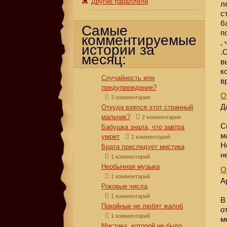
Другие параллели
л
с
б
Самые
п
комментируемые
,
истории за
.
месяц:
в
к
Случайность или
в
предупреждение?
О
3 комментария
Д
Откуда взялся этот странный
мальчик?
2 комментария
С
Бабушка знала, что завтра
м
умрет
1 комментарий
Н
Брата преследует мистика
н
1 комментарий
Необычная музыка
О
1 комментарий
А
Роковые числа
1 комментарий
В
Покойные не любят жалоб
о
1 комментарий
м
Мистика, которой не было