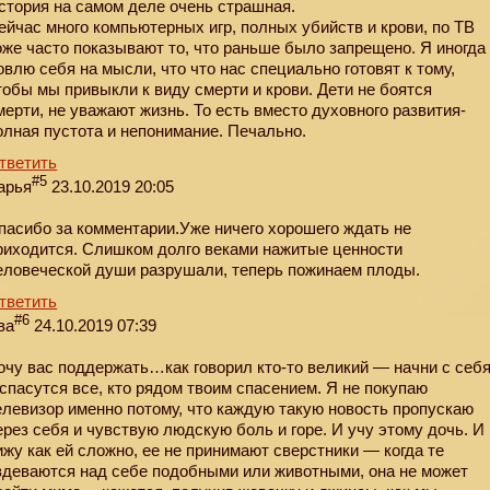
стория на самом деле очень страшная.
ейчас много компьютерных игр, полных убийств и крови, по ТВ
оже часто показывают то, что раньше было запрещено. Я иногда
овлю себя на мысли, что что нас специально готовят к тому,
тобы мы привыкли к виду смерти и крови. Дети не боятся
мерти, не уважают жизнь. То есть вместо духовного развития-
олная пустота и непонимание. Печально.
тветить
#5
арья
23.10.2019 20:05
пасибо за комментарии.Уже ничего хорошего ждать не
риходится. Слишком долго веками нажитые ценности
еловеческой души разрушали, теперь пожинаем плоды.
тветить
#6
ва
24.10.2019 07:39
очу вас поддержать…как говорил кто-то великий — начни с себ
 спасутся все, кто рядом твоим спасением. Я не покупаю
елевизор именно потому, что каждую такую новость пропускаю
ерез себя и чувствую людскую боль и горе. И учу этому дочь. И
ижу как ей сложно, ее не принимают сверстники — когда те
здеваются над себе подобными или животными, она не может