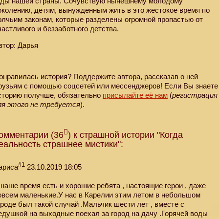
оды нашей страны. Сочувствую нынешнему молодому
околению, детям, вынужденным жить в это жестокое время по
олчьим законам, которые разделены огромной пропастью от
частливого и беззаботного детства.
втор: Дарья
онравилась история? Поддержите автора, рассказав о ней
рузьям с помощью соцсетей или мессенджеров! Если Вы знаете
сторию получше, обязательно
присылайте её нам
(
регистрация
ля этого не требуется
).
омментарии (36
) к страшной истории "Когда
еальность страшнее мистики":
#1
ариса
23.10.2019 18:05
 наше время есть и хорошие ребята , настоящие герои , даже
овсем маленькие.У нас в Карелии этим летом в небольшом
ороде был такой случай .Мальчик шести лет , вместе с
едушкой на выходные поехал за город на дачу .Горячей воды