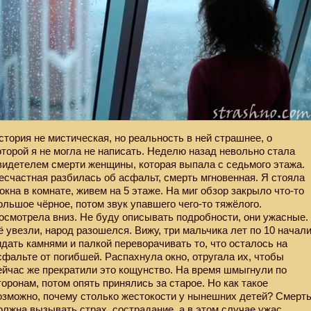
стория не мистическая, но реальность в ней страшнее, о
оторой я не могла не написать. Неделю назад невольно стала
видетелем смерти женщины, которая выпала с седьмого этажа.
есчастная разбилась об асфальт, смерть мгновенная. Я стояла
 окна в комнате, живем на 5 этаже. На миг обзор закрыло что-то
ольшое чёрное, потом звук упавшего чего-то тяжёлого.
осмотрела вниз. Не буду описывать подробности, они ужасные.
ё увезли, народ разошелся. Вижу, три мальчика лет по 10 начал
идать камнями и палкой переворачивать то, что осталось на
сфальте от погибшей. Распахнула окно, отругала их, чтобы
ейчас же прекратили это кощунство. На время шмыгнули по
торонам, потом опять принялись за старое. Но как такое
озможно, почему столько жестокости у нынешних детей? Смерт
олжна вызывать страх, сострадание, а в этом случае ужас,