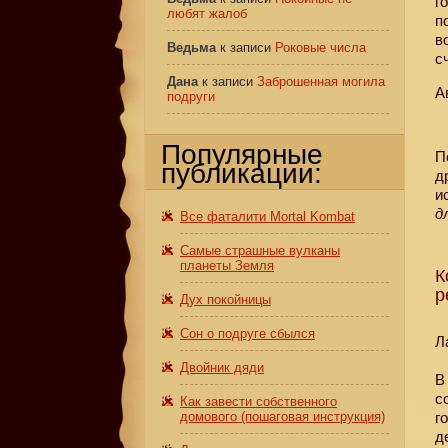
г
любят жалоб
п
в
Ведьма
к записи
Роковые числа
с
Дана
к записи
Заброшенная могила
А
подруги
Популярные
П
публикации:
д
и
д
Все фаталити Mortal Kombat
Самые страшные вулканы
планеты Земля
К
р
Дух покойницы
Сон о подруге сбылся
Л
Двойник дяди
В
с
Как завести собственного
домового (пошаговая инструкция)
г
д