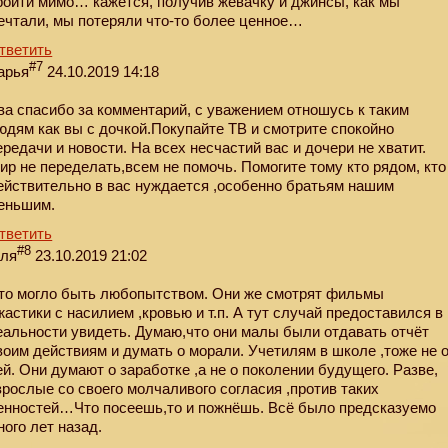
ройти мимо… кажется, получив жевачку и джинсы, как мы
ечтали, мы потеряли что-то более ценное…
тветить
#7
арья
24.10.2019 14:18
ва спасибо за комментарий, с уважением отношусь к таким
юдям как вы с дочкой.Покупайте ТВ и смотрите спокойно
ередачи и новости. На всех несчастий вас и дочери не хватит.
ир не переделать,всем не помочь. Помогите тому кто рядом, кто
ействительно в вас нуждается ,особенно братьям нашим
еньшим.
тветить
#8
еля
23.10.2019 21:02
то могло быть любопытством. Они же смотрят фильмы
жастики с насилием ,кровью и т.п. А тут случай предоставился в
еальности увидеть. Думаю,что они малы были отдавать отчёт
воим действиям и думать о морали. Учетилям в школе ,тоже не 
ей. Они думают о заработке ,а не о поколении будущего. Разве,
зрослые со своего молчаливого согласия ,против таких
енностей…Что посеешь,то и пожнёшь. Всё было предсказуемо
ного лет назад.