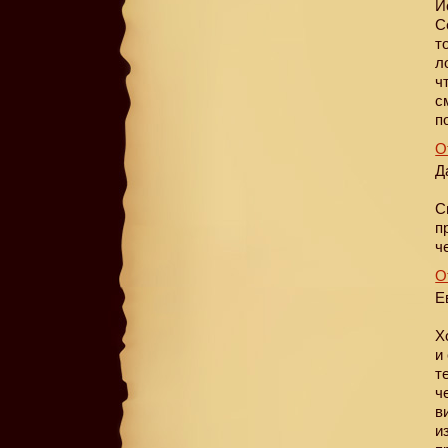
И
С
т
л
ч
с
п
О
Д
С
п
ч
О
Е
Х
и
т
ч
в
и