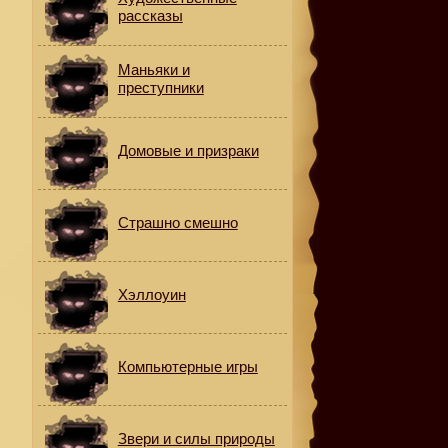
рассказы
Маньяки и
преступники
Домовые и призраки
Страшно смешно
Хэллоуин
Компьютерные игры
Звери и силы природы