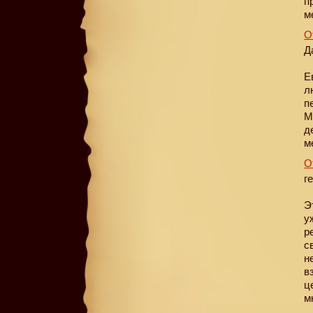
п
м
О
Д
Е
л
п
М
д
м
О
г
Э
у
р
с
н
в
ц
м