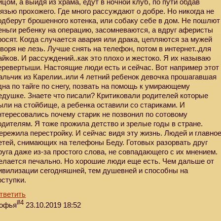
ицом, а выйдя из храма, едут в ночной клуб, по пути обдав
рязью прохожего. Где много рассуждают о добре. Но никогда не
одберут брошенного котенка, или собаку себе в дом. Не пошлют
еньги ребенку на операцию, засомневаются, а вдруг аферисты
росят. Когда случается авария или драка, цепляются за мужей
оворя не лезь. Лучше снять на телефон, потом в интернет..для
айков. И рассуждений..как это плохо и жестоко. Я их называю
еревертыши. Настоящие люди есть и сейчас. Вот например этот
альчик из Карелии..или 4 летний ребенок девочка прошагавшая
дна по тайге по снегу, позвать на помощь к умирающему
едушке. Знаете что писали? Критиковали родителей которые
ыли на стойбище, а ребенка оставили со стариками. И
нтересовались почему старик не позвонил по сотовому
одителям. Я тоже прожила детство и зрелые годы в стране.
ережила перестройку. И сейчас видя эту жизнь. Людей и главно
етей, снимающих на телефоны Беду. Готовых разорвать друг
руга даже из-за простого слова, не совпадающего с их мнением.
елается печально. Но хорошие люди еще есть. Чем дальше от
ивилизации сегодняшней, тем душевней и способны на
оступки.
тветить
#4
офья
23.10.2019 18:52