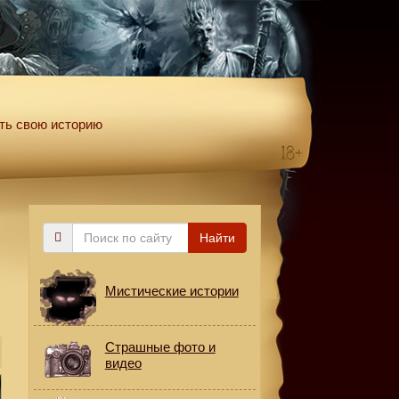
ть свою историю
Поиск
Найти
по
сайту
Мистические истории
Страшные фото и
видео