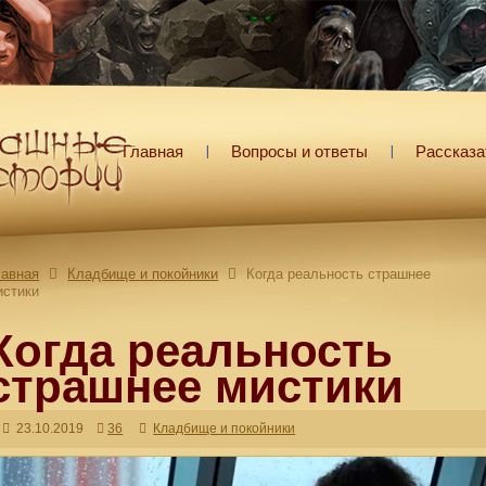
Главная
Вопросы и ответы
Рассказа
лавная
Кладбище и покойники
Когда реальность страшнее
истики
Когда реальность
страшнее мистики
23.10.2019
36
Кладбище и покойники