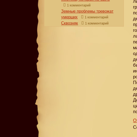
л
1 комментарий
г
Земные проблемы тревожат
п
умерших
1 комментарий
д
Сквозняк
1 комментарий
п
г
л
п
м
о
д
б
и
р
П
д
д
Д
ц
п
О
С