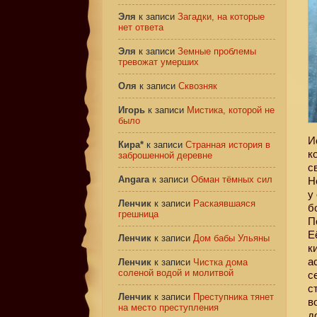
Эля
к записи
Загадки, на которые
нет ответа
Эля
к записи
Земные проблемы
тревожат умерших
Оля
к записи
Сквозняк
Игорь
к записи
Мистика, которой не
было
И
Кира*
к записи
Странная история в
к
заброшенной деревне
с
Angara
к записи
Обман тёмных сил
Н
у
Ленчик
к записи
Раскаявшаяся
б
грешница
П
Е
Ленчик
к записи
Дом бабы Ульяны
к
а
Ленчик
к записи
Чистка дома
соленой водой и молитвой
с
с
Ленчик
к записи
Преступника тянет
в
на место преступления
д