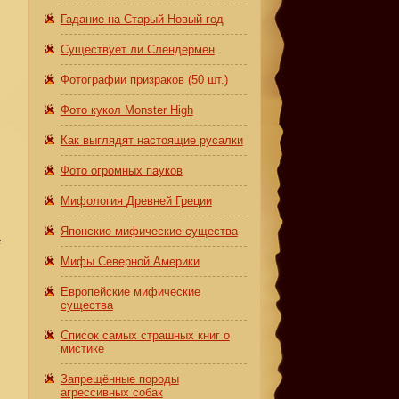
Гадание на Старый Новый год
Существует ли Слендермен
Фотографии призраков (50 шт.)
Фото кукол Monster High
Как выглядят настоящие русалки
Фото огромных пауков
Мифология Древней Греции
Японские мифические существа
е
Мифы Северной Америки
Европейские мифические
существа
Список самых страшных книг о
мистике
Запрещённые породы
агрессивных собак