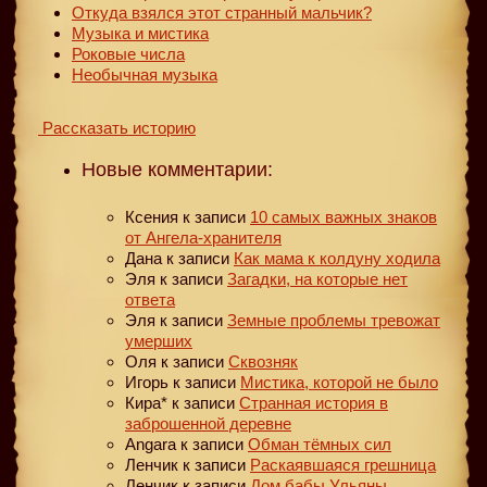
Откуда взялся этот странный мальчик?
Музыка и мистика
Роковые числа
Необычная музыка
Рассказать историю
Новые комментарии:
Ксения
к записи
10 самых важных знаков
от Ангела-хранителя
Дана
к записи
Как мама к колдуну ходила
Эля
к записи
Загадки, на которые нет
ответа
Эля
к записи
Земные проблемы тревожат
умерших
Оля
к записи
Сквозняк
Игорь
к записи
Мистика, которой не было
Кира*
к записи
Странная история в
заброшенной деревне
Angara
к записи
Обман тёмных сил
Ленчик
к записи
Раскаявшаяся грешница
Ленчик
к записи
Дом бабы Ульяны