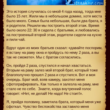
Это история случилась со мной 4 года назад, тогда мне
было 15 лет. Жили мы в небольшом домике, хотя места
было много. Семья была небольшая, были два брата, я
и родители. Решили мы построить второй этаж. Время
было около 22: 30 я сидела с братьями, и любовались
на построенный второй этаж, родители сидели на кухне
и пили чай.
Вдруг один из моих братьев сказал: «давайте поспорим,
я встану на раму окна и пройдусь по нему 2 раза, а вы
так не сможете». Мы с братом согласились.
Он, пройдя 2 раза, спустился и начал хвастаться.
Вторым на раму залез мой второй брат, который тоже
благополучно прошел 2 раза и спустился. Вот и моя
очередь. Брат мой, взяв камеру, захотел меня
сфотографировать. Как только я залезла на раму, мне
стало не по себе.
Знаете, когда внутренний голос
говорит: «Нет, не делай! Не надо! Не стоит!».
Я, пройдя половину, заметила брата, который меня уже
сфоткал. Чувство беспокойства заставило меня