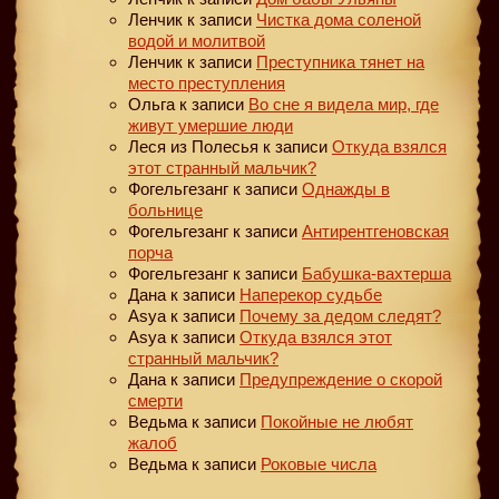
Ленчик
к записи
Чистка дома соленой
водой и молитвой
Ленчик
к записи
Преступника тянет на
место преступления
Ольга
к записи
Во сне я видела мир, где
живут умершие люди
Леся из Полесья
к записи
Откуда взялся
этот странный мальчик?
Фогельгезанг
к записи
Однажды в
больнице
Фогельгезанг
к записи
Антирентгеновская
порча
Фогельгезанг
к записи
Бабушка-вахтерша
Дана
к записи
Наперекор судьбе
Asya
к записи
Почему за дедом следят?
Asya
к записи
Откуда взялся этот
странный мальчик?
Дана
к записи
Предупреждение о скорой
смерти
Ведьма
к записи
Покойные не любят
жалоб
Ведьма
к записи
Роковые числа