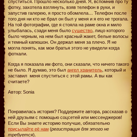
спуститься. Прошло несколько дней. Я, вспомнив про ту
фотку, захотела взглянуть, взяв телефон в руки, и
запустив галерею, я просто обомлела… Телефон после
того дня ни кто не брал он был у меня и я его не трогала.
На той фотографии, где я стояла на раме окна и мило
улыбалась, сзади меня было
существо
, лицо которого
было черным, на нем был красный жакет, белые волосы
и темный капюшон. Он держал меня за плечо. Я не
могла понять, как мои братья этого не увидели когда
фоткали.
Когда я показала им фото, они сказали, что ничего такого
не было. Я думаю, это был
ангел хранитель
, который и
заставил
меня спуститься с этой рамы. А вы как
считаете?
Автор: Sonia
Понравилась история? Поддержите автора, рассказав о
ней друзьям с помощью соцсетей или мессенджеров!
Если Вы знаете историю получше, обязательно
присылайте её нам
(
регистрация для этого не
требуется
).