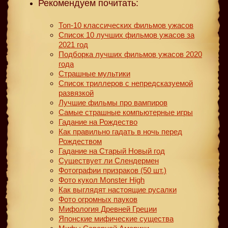
Рекомендуем почитать:
Топ-10 классических фильмов ужасов
Список 10 лучших фильмов ужасов за
2021 год
Подборка лучших фильмов ужасов 2020
года
Страшные мультики
Список триллеров с непредсказуемой
развязкой
Лучшие фильмы про вампиров
Самые страшные компьютерные игры
Гадание на Рождество
Как правильно гадать в ночь перед
Рождеством
Гадание на Старый Новый год
Существует ли Слендермен
Фотографии призраков (50 шт.)
Фото кукол Monster High
Как выглядят настоящие русалки
Фото огромных пауков
Мифология Древней Греции
Японские мифические существа