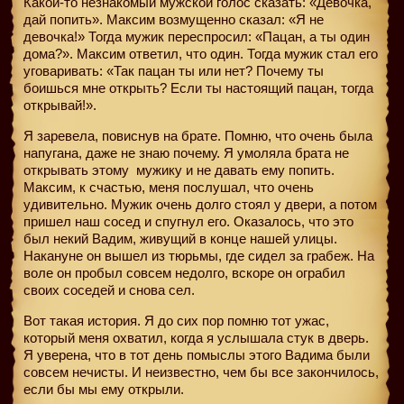
Какой-то незнакомый мужской голос сказать: «Девочка,
дай попить». Максим возмущенно сказал: «Я не
девочка!» Тогда мужик переспросил: «Пацан, а ты один
дома?». Максим ответил, что один. Тогда мужик стал его
уговаривать: «Так пацан ты или нет? Почему ты
боишься мне открыть? Если ты настоящий пацан, тогда
открывай!».
Я заревела, повиснув на брате. Помню, что очень была
напугана, даже не знаю почему. Я умоляла брата не
открывать этому
мужику и не давать ему попить.
Максим, к счастью, меня послушал, что очень
удивительно. Мужик очень долго стоял у двери, а потом
пришел наш сосед и спугнул его. Оказалось, что это
был некий Вадим, живущий в конце нашей улицы.
Накануне он вышел из тюрьмы, где сидел за грабеж. На
воле он пробыл совсем недолго, вскоре он ограбил
своих соседей и снова сел.
Вот такая история. Я до сих пор помню тот ужас,
который меня охватил, когда я услышала стук в дверь.
Я уверена, что в тот день помыслы этого Вадима были
совсем нечисты. И неизвестно, чем бы все закончилось,
если бы мы ему открыли.