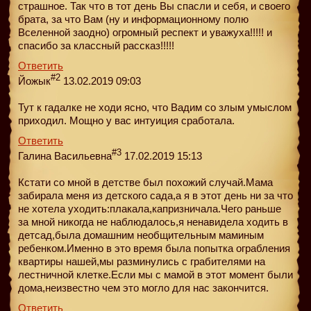
страшное. Так что в тот день Вы спасли и себя, и своего
брата, за что Вам (ну и информационному полю
Вселенной заодно) огромный респект и уважуха!!!!! и
спасибо за классный рассказ!!!!!
Ответить
#2
Йожык
13.02.2019 09:03
Тут к гадалке не ходи ясно, что Вадим со злым умыслом
приходил. Мощно у вас интуиция сработала.
Ответить
#3
Галина Васильевна
17.02.2019 15:13
Кстати со мной в детстве был похожий случай.Мама
забирала меня из детского сада,а я в этот день ни за что
не хотела уходить:плакала,капризничала.Чего раньше
за мной никогда не наблюдалось,я ненавидела ходить в
детсад,была домашним необщительным маминым
ребенком.Именно в это время была попытка ограбления
квартиры нашей,мы разминулись с грабителями на
лестничной клетке.Если мы с мамой в этот момент были
дома,неизвестно чем это могло для нас закончится.
Ответить