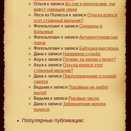
Ольга
к записи
Во сне я видела мир, где
живут умершие люди
Леся из Полесья
к записи
Откуда взялся
этот странный мальчик?
Фогельгезанг
к записи
Однажды в
больнице
Фогельгезанг
к записи
Антирентгеновская
порча
Фогельгезанг
к записи
Бабушка-вахтерша
Дана
к записи
Наперекор судьбе
Asya
к записи
Почему за дедом следят?
Asya
к записи
Откуда взялся этот
странный мальчик?
Дана
к записи
Предупреждение о скорой
смерти
Ведьма
к записи
Покойные не любят
жалоб
Ведьма
к записи
Роковые числа
Дана
к записи
Заброшенная могила
подруги
Популярные публикации: