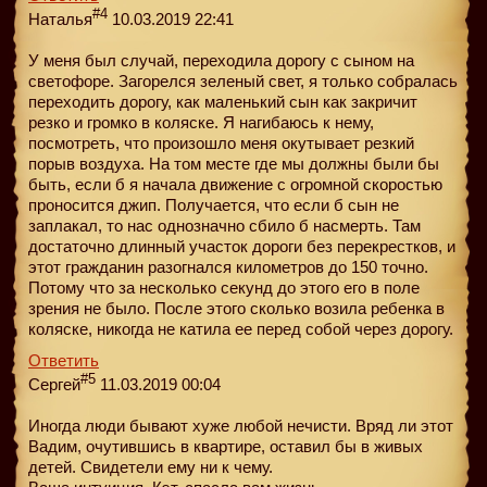
#4
Наталья
10.03.2019 22:41
У меня был случай, переходила дорогу с сыном на
светофоре. Загорелся зеленый свет, я только собралась
переходить дорогу, как маленький сын как закричит
резко и громко в коляске. Я нагибаюсь к нему,
посмотреть, что произошло меня окутывает резкий
порыв воздуха. На том месте где мы должны были бы
быть, если б я начала движение с огромной скоростью
проносится джип. Получается, что если б сын не
заплакал, то нас однозначно сбило б насмерть. Там
достаточно длинный участок дороги без перекрестков, и
этот гражданин разогнался километров до 150 точно.
Потому что за несколько секунд до этого его в поле
зрения не было. После этого сколько возила ребенка в
коляске, никогда не катила ее перед собой через дорогу.
Ответить
#5
Сергей
11.03.2019 00:04
Иногда люди бывают хуже любой нечисти. Вряд ли этот
Вадим, очутившись в квартире, оставил бы в живых
детей. Свидетели ему ни к чему.