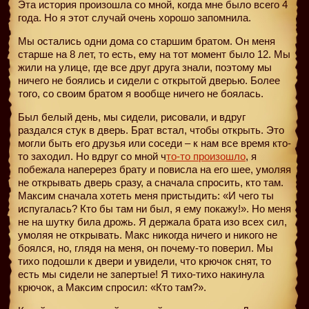
Эта история произошла со мной, когда мне было всего 4
года. Но я этот случай очень хорошо запомнила.
Мы остались одни дома со старшим братом. Он меня
старше на 8 лет, то есть, ему на тот момент было 12. Мы
жили на улице, где все друг друга знали, поэтому мы
ничего не боялись и сидели с открытой дверью. Более
того, со своим братом я вообще ничего не боялась.
Был белый день, мы сидели, рисовали, и вдруг
раздался стук в дверь. Брат встал, чтобы открыть. Это
могли быть его друзья или соседи – к нам все время кто-
то заходил. Но вдруг со мной ч
то-то произошло
, я
побежала наперерез брату и повисла на его шее, умоляя
не открывать дверь сразу, а сначала спросить, кто там.
Максим сначала хотеть меня пристыдить: «И чего ты
испугалась? Кто бы там ни был, я ему покажу!». Но меня
не на шутку била дрожь. Я держала брата изо всех сил,
умоляя не открывать. Макс никогда ничего и никого не
боялся, но, глядя на меня, он почему-то поверил. Мы
тихо подошли к двери и увидели, что крючок снят, то
есть мы сидели не запертые! Я тихо-тихо накинула
крючок, а Максим спросил: «Кто там?».