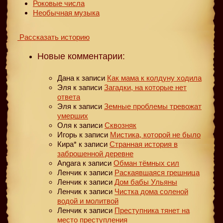
Роковые числа
Необычная музыка
Рассказать историю
Новые комментарии:
Дана
к записи
Как мама к колдуну ходила
Эля
к записи
Загадки, на которые нет
ответа
Эля
к записи
Земные проблемы тревожат
умерших
Оля
к записи
Сквозняк
Игорь
к записи
Мистика, которой не было
Кира*
к записи
Странная история в
заброшенной деревне
Angara
к записи
Обман тёмных сил
Ленчик
к записи
Раскаявшаяся грешница
Ленчик
к записи
Дом бабы Ульяны
Ленчик
к записи
Чистка дома соленой
водой и молитвой
Ленчик
к записи
Преступника тянет на
место преступления