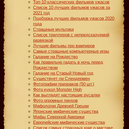
Топ-10 классических фильмов ужасов
Список 10 лучших фильмов ужасов за
2021 год
Подборка лучших фильмов ужасов 2020
года
Страшные мультики
Список триллеров с непредсказуемой
развязкой
Лучшие фильмы про вампиров
Самые страшные компьютерные игры
Гадание на Рождество
Как правильно гадать в ночь перед
Рождеством
Гадание на Старый Новый год
Существует ли Слендермен
Фотографии призраков (50 шт.)
Фото кукол Monster High
Как выглядят настоящие русалки
Фото огромных пауков
Мифология Древней Греции
Японские мифические существа
Мифы Северной Америки
Европейские мифические существа
Список самых страшных книг о мистике