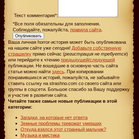
Текст комментария*:
*Все поля обязательны для заполнения.
Соблюдайте, пожалуйста,
правила сайта
.
Опубликовать
Ваша личная horror-история может быть опубликована
на нашем сайте уже сегодня!
Добавьте собственную
страшилку
прямо сейчас (
регистрация не требуется
)
или перейдите к чтению
предыдущей
/следующей
публикации. Не вошедшие в основную часть сайта
статьи можно найти
здесь
. При копировании
понравившихся историй, пожалуйста, не забывайте
ставить ссылку на strashno.com со своего сайта или
группы в соцсети. Большое спасибо за Вашу поддержку
и участие в развитии сайта.
Читайте также самые новые публикации в этой
категории:
Загадки, на которые нет ответа
Земные проблемы тревожат умерших
Откуда взялся этот странный мальчик?
Музыка и мистика