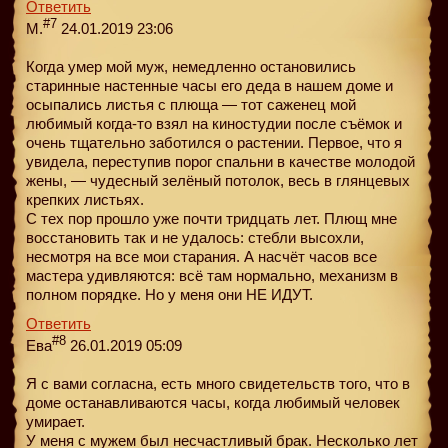
Ответить
#7
М.
24.01.2019 23:06
Когда умер мой муж, немедленно остановились
старинные настенные часы его деда в нашем доме и
осыпались листья с плюща — тот саженец мой
любимый когда-то взял на киностудии после съёмок и
очень тщательно заботился о растении. Первое, что я
увидела, переступив порог спальни в качестве молодой
жены, — чудесный зелёный потолок, весь в глянцевых
крепких листьях.
С тех пор прошло уже почти тридцать лет. Плющ мне
восстановить так и не удалось: стебли высохли,
несмотря на все мои старания. А насчёт часов все
мастера удивляются: всё там нормально, механизм в
полном порядке. Но у меня они НЕ ИДУТ.
Ответить
#8
Ева
26.01.2019 05:09
Я с вами согласна, есть много свидетельств того, что в
доме останавливаются часы, когда любимый человек
умирает.
У меня с мужем был несчастливый брак. Несколько лет