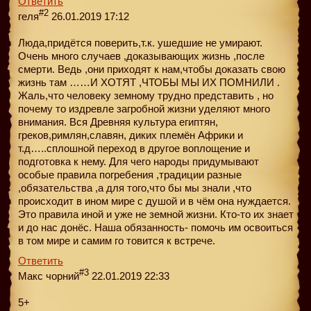
Ответить
#2
геля
26.01.2019 17:12
Люда,придётся поверить,т.к. ушедшие не умирают.
Очень много случаев ,доказывающих жизнь ,после
смерти. Ведь ,они приходят к нам,чтобы доказать свою
жизнь там ……И ХОТЯТ ,ЧТОБЫ МЫ ИХ ПОМНИЛИ .
Жаль,что человеку земному трудно представить , но
почему то издревле загробной жизни уделяют много
внимания. Вся Древняя культура египтян,
греков,римлян,славян, диких племён Африки и
т.д…..сплошной переход в другое воплощение и
подготовка к нему. Для чего народы придумывают
особые правила погребения ,традиции разные
,обязательства ,а для того,что бы мы знали ,что
происходит в ином мире с душой и в чём она нуждается.
Это правила иной и уже не земной жизни. Кто-то их знает
и до нас донёс. Наша обязанность- помочь им освоиться
в том мире и самим го товится к встрече.
Ответить
#3
Макс чорний
22.01.2019 22:33
5+