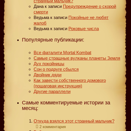
странный мальчик?
Дана
к записи
Предупреждение о скорой
смерти
Ведьма
к записи
Покойные не любят
жалоб
Ведьма
к записи
Роковые числа
Популярные публикации:
Все фаталити Mortal Kombat
Самые страшные вулканы планеты Земля
Дух покойницы
Сон о подруге сбылся
Двойник дяди
Как завести собственного домового
(пошаговая инструкция)
Другие параллели
Самые комментируемые истории за
месяц:
Откуда взялся этот странный мальчик?
2 комментария