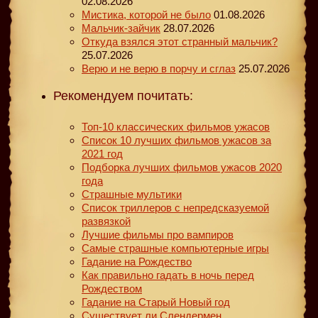
02.08.2026
Мистика, которой не было
01.08.2026
Мальчик-зайчик
28.07.2026
Откуда взялся этот странный мальчик?
25.07.2026
Верю и не верю в порчу и сглаз
25.07.2026
Рекомендуем почитать:
Топ-10 классических фильмов ужасов
Список 10 лучших фильмов ужасов за
2021 год
Подборка лучших фильмов ужасов 2020
года
Страшные мультики
Список триллеров с непредсказуемой
развязкой
Лучшие фильмы про вампиров
Самые страшные компьютерные игры
Гадание на Рождество
Как правильно гадать в ночь перед
Рождеством
Гадание на Старый Новый год
Существует ли Слендермен