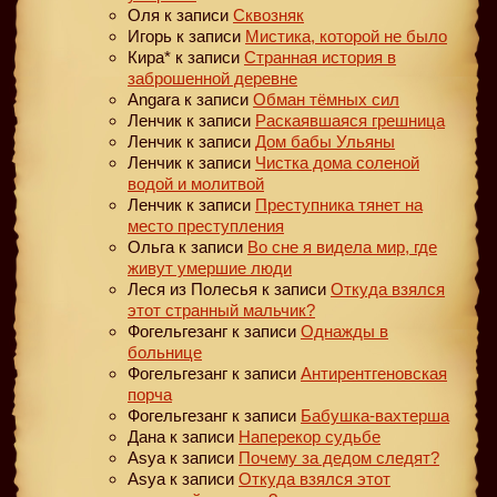
Оля
к записи
Сквозняк
Игорь
к записи
Мистика, которой не было
Кира*
к записи
Странная история в
заброшенной деревне
Angara
к записи
Обман тёмных сил
Ленчик
к записи
Раскаявшаяся грешница
Ленчик
к записи
Дом бабы Ульяны
Ленчик
к записи
Чистка дома соленой
водой и молитвой
Ленчик
к записи
Преступника тянет на
место преступления
Ольга
к записи
Во сне я видела мир, где
живут умершие люди
Леся из Полесья
к записи
Откуда взялся
этот странный мальчик?
Фогельгезанг
к записи
Однажды в
больнице
Фогельгезанг
к записи
Антирентгеновская
порча
Фогельгезанг
к записи
Бабушка-вахтерша
Дана
к записи
Наперекор судьбе
Asya
к записи
Почему за дедом следят?
Asya
к записи
Откуда взялся этот