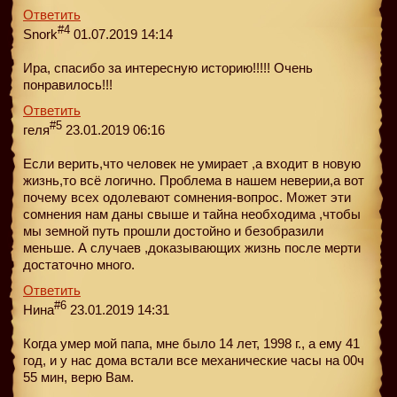
Ответить
#4
Snork
01.07.2019 14:14
Ира, спасибо за интересную историю!!!!! Очень
понравилось!!!
Ответить
#5
геля
23.01.2019 06:16
Если верить,что человек не умирает ,а входит в новую
жизнь,то всё логично. Проблема в нашем неверии,а вот
почему всех одолевают сомнения-вопрос. Может эти
сомнения нам даны свыше и тайна необходима ,чтобы
мы земной путь прошли достойно и безобразили
меньше. А случаев ,доказывающих жизнь после мерти
достаточно много.
Ответить
#6
Нина
23.01.2019 14:31
Когда умер мой папа, мне было 14 лет, 1998 г., а ему 41
год, и у нас дома встали все механические часы на 00ч
55 мин, верю Вам.