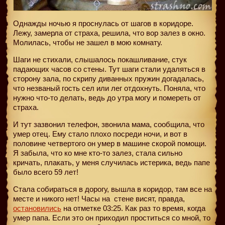
Однажды ночью я проснулась от шагов в коридоре.
Лежу, замерла от страха, решила, что вор залез в окно.
Молилась, чтобы не зашел в мою комнату.
Шаги не стихали, слышалось покашливание, стук
падающих часов со стены. Тут шаги стали удаляться в
сторону зала, по скрипу диванных пружин догадалась,
что незваный гость сел или лег отдохнуть. Поняла, что
нужно что-то делать, ведь до утра могу и помереть от
страха.
И тут зазвонил телефон, звонила мама, сообщила, что
умер отец. Ему стало плохо посреди ночи, и вот в
половине четвертого он умер в машине скорой помощи.
Я забыла, что ко мне кто-то залез, стала сильно
кричать, плакать, у меня случилась истерика, ведь папе
было всего 59 лет!
Стала собираться в дорогу, вышла в коридор, там все на
месте и никого нет! Часы на
стене висят, правда,
остановились
на отметке 03:25. Как раз то время, когда
умер папа. Если это он приходил проститься со мной, то