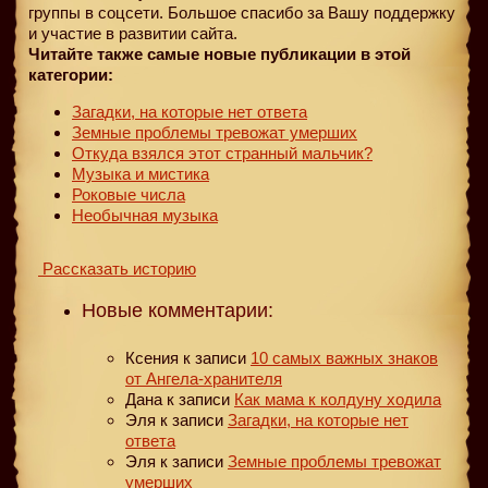
группы в соцсети. Большое спасибо за Вашу поддержку
и участие в развитии сайта.
Читайте также самые новые публикации в этой
категории:
Загадки, на которые нет ответа
Земные проблемы тревожат умерших
Откуда взялся этот странный мальчик?
Музыка и мистика
Роковые числа
Необычная музыка
Рассказать историю
Новые комментарии:
Ксения
к записи
10 самых важных знаков
от Ангела-хранителя
Дана
к записи
Как мама к колдуну ходила
Эля
к записи
Загадки, на которые нет
ответа
Эля
к записи
Земные проблемы тревожат
умерших