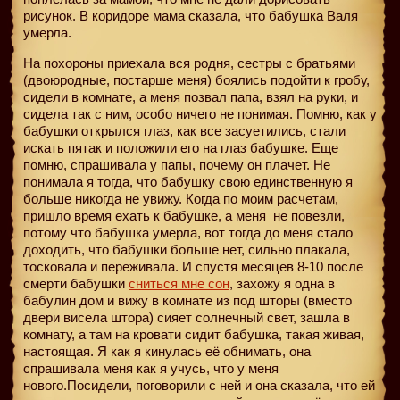
рисунок. В коридоре мама сказала, что бабушка Валя
умерла.
На похороны приехала вся родня, сестры с братьями
(двоюродные, постарше меня) боялись подойти к гробу,
сидели в комнате, а меня позвал папа, взял на руки, и
сидела так с ним, особо ничего не понимая. Помню, как у
бабушки открылся глаз, как все засуетились, стали
искать пятак и положили его на глаз бабушке. Еще
помню, спрашивала у папы, почему он плачет. Не
понимала я тогда, что бабушку свою единственную я
больше никогда не увижу. Когда по моим расчетам,
пришло время ехать к бабушке, а меня
не повезли,
потому что бабушка умерла, вот тогда до меня стало
доходить, что бабушки больше нет, сильно плакала,
тосковала и переживала. И спустя месяцев 8-10 после
смерти бабушки
сниться мне сон
, захожу я одна в
бабулин дом и вижу в комнате из под шторы (вместо
двери висела штора) сияет солнечный свет, зашла в
комнату, а там на кровати сидит бабушка, такая живая,
настоящая. Я как я кинулась её обнимать, она
спрашивала меня как я учусь, что у меня
нового.Посидели, поговорили с ней и она сказала, что ей