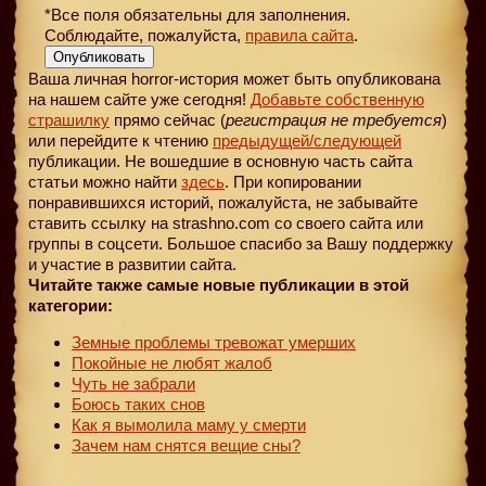
*Все поля обязательны для заполнения.
Соблюдайте, пожалуйста,
правила сайта
.
Опубликовать
Ваша личная horror-история может быть опубликована
на нашем сайте уже сегодня!
Добавьте собственную
страшилку
прямо сейчас (
регистрация не требуется
)
или перейдите к чтению
предыдущей
/следующей
публикации. Не вошедшие в основную часть сайта
статьи можно найти
здесь
. При копировании
понравившихся историй, пожалуйста, не забывайте
ставить ссылку на strashno.com со своего сайта или
группы в соцсети. Большое спасибо за Вашу поддержку
и участие в развитии сайта.
Читайте также самые новые публикации в этой
категории:
Земные проблемы тревожат умерших
Покойные не любят жалоб
Чуть не забрали
Боюсь таких снов
Как я вымолила маму у смерти
Зачем нам снятся вещие сны?