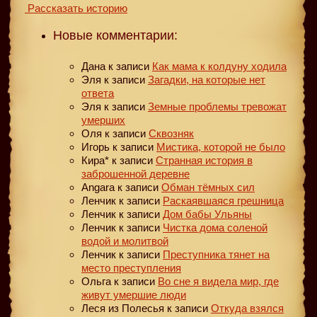
Рассказать историю
Новые комментарии:
Дана
к записи
Как мама к колдуну ходила
Эля
к записи
Загадки, на которые нет
ответа
Эля
к записи
Земные проблемы тревожат
умерших
Оля
к записи
Сквозняк
Игорь
к записи
Мистика, которой не было
Кира*
к записи
Странная история в
заброшенной деревне
Angara
к записи
Обман тёмных сил
Ленчик
к записи
Раскаявшаяся грешница
Ленчик
к записи
Дом бабы Ульяны
Ленчик
к записи
Чистка дома соленой
водой и молитвой
Ленчик
к записи
Преступника тянет на
место преступления
Ольга
к записи
Во сне я видела мир, где
живут умершие люди
Леся из Полесья
к записи
Откуда взялся