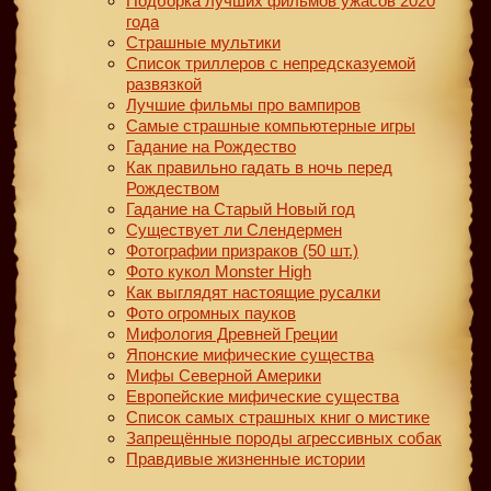
Подборка лучших фильмов ужасов 2020
года
Страшные мультики
Список триллеров с непредсказуемой
развязкой
Лучшие фильмы про вампиров
Самые страшные компьютерные игры
Гадание на Рождество
Как правильно гадать в ночь перед
Рождеством
Гадание на Старый Новый год
Существует ли Слендермен
Фотографии призраков (50 шт.)
Фото кукол Monster High
Как выглядят настоящие русалки
Фото огромных пауков
Мифология Древней Греции
Японские мифические существа
Мифы Северной Америки
Европейские мифические существа
Список самых страшных книг о мистике
Запрещённые породы агрессивных собак
Правдивые жизненные истории