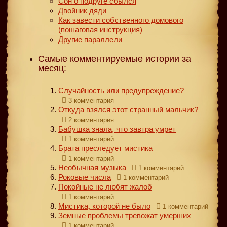
Сон о подруге сбылся
Двойник дяди
Как завести собственного домового
(пошаговая инструкция)
Другие параллели
Самые комментируемые истории за
месяц:
Случайность или предупреждение?
3 комментария
Откуда взялся этот странный мальчик?
2 комментария
Бабушка знала, что завтра умрет
1 комментарий
Брата преследует мистика
1 комментарий
Необычная музыка
1 комментарий
Роковые числа
1 комментарий
Покойные не любят жалоб
1 комментарий
Мистика, которой не было
1 комментарий
Земные проблемы тревожат умерших
1 комментарий