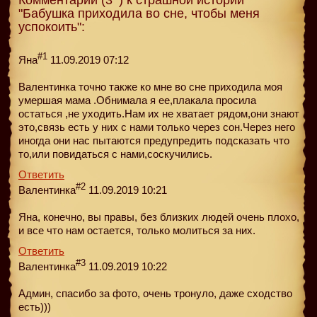
"Бабушка приходила во сне, чтобы меня
успокоить":
#1
Яна
11.09.2019 07:12
Валентинка точно также ко мне во сне приходила моя
умершая мама .Обнимала я ее,плакала просила
остаться ,не уходить.Нам их не хватает рядом,они знают
это,связь есть у них с нами только через сон.Через него
иногда они нас пытаются предупредить подсказать что
то,или повидаться с нами,соскучились.
Ответить
#2
Валентинка
11.09.2019 10:21
Яна, конечно, вы правы, без близких людей очень плохо,
и все что нам остается, только молиться за них.
Ответить
#3
Валентинка
11.09.2019 10:22
Админ, спасибо за фото, очень тронуло, даже сходство
есть)))