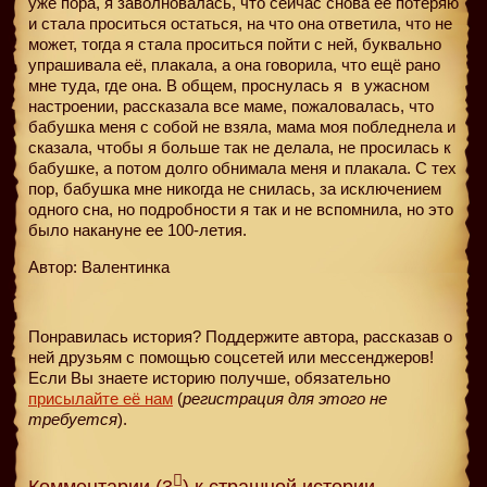
уже пора, я заволновалась, что сейчас снова её потеряю
и стала проситься остаться, на что она ответила, что не
может, тогда я стала проситься пойти с ней, буквально
упрашивала её, плакала, а она говорила, что ещё рано
мне туда, где она. В общем, проснулась я
в ужасном
настроении, рассказала все маме, пожаловалась, что
бабушка меня с собой не взяла, мама моя побледнела и
сказала, чтобы я больше так не делала, не просилась к
бабушке, а потом долго обнимала меня и плакала. С тех
пор, бабушка мне никогда не снилась, за исключением
одного сна, но подробности я так и не вспомнила, но это
было накануне ее 100-летия.
Автор: Валентинка
Понравилась история? Поддержите автора, рассказав о
ней друзьям с помощью соцсетей или мессенджеров!
Если Вы знаете историю получше, обязательно
присылайте её нам
(
регистрация для этого не
требуется
).
Комментарии (3
) к страшной истории