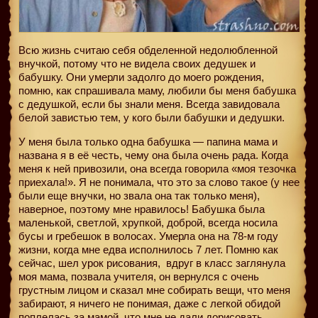
Всю жизнь считаю себя обделенной недолюбленной
внучкой, потому что не видела своих дедушек и
бабушку. Они умерли задолго до моего рождения,
помню, как спрашивала маму, любили бы меня бабушка
с дедушкой, если бы знали меня. Всегда завидовала
белой завистью тем, у кого были бабушки и дедушки.
У меня была только одна бабушка — папина мама и
названа я в её честь, чему она была очень рада. Когда
меня к ней привозили, она всегда говорила «моя тезочка
приехала!». Я не понимала, что это за слово такое (у нее
были еще внучки, но звала она так только меня),
наверное, поэтому мне нравилось! Бабушка была
маленькой, светлой, хрупкой, доброй, всегда носила
бусы и гребешок в волосах. Умерла она на 78-м году
жизни, когда мне едва исполнилось 7 лет. Помню как
сейчас, шел урок рисования,
вдруг в класс заглянула
моя мама, позвала учителя, он вернулся с очень
грустным лицом и сказал мне собирать вещи, что меня
забирают, я ничего не понимая, даже с легкой обидой
поплелась за мамой, что мне не дали дорисовать