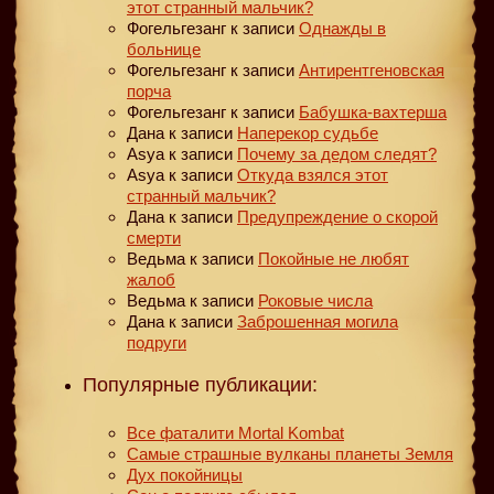
этот странный мальчик?
Фогельгезанг
к записи
Однажды в
больнице
Фогельгезанг
к записи
Антирентгеновская
порча
Фогельгезанг
к записи
Бабушка-вахтерша
Дана
к записи
Наперекор судьбе
Asya
к записи
Почему за дедом следят?
Asya
к записи
Откуда взялся этот
странный мальчик?
Дана
к записи
Предупреждение о скорой
смерти
Ведьма
к записи
Покойные не любят
жалоб
Ведьма
к записи
Роковые числа
Дана
к записи
Заброшенная могила
подруги
Популярные публикации:
Все фаталити Mortal Kombat
Самые страшные вулканы планеты Земля
Дух покойницы