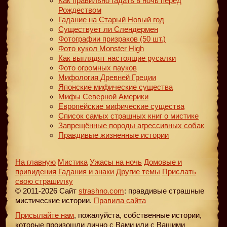
Как правильно гадать в ночь перед
Рождеством
Гадание на Старый Новый год
Существует ли Слендермен
Фотографии призраков (50 шт.)
Фото кукол Monster High
Как выглядят настоящие русалки
Фото огромных пауков
Мифология Древней Греции
Японские мифические существа
Мифы Северной Америки
Европейские мифические существа
Список самых страшных книг о мистике
Запрещённые породы агрессивных собак
Правдивые жизненные истории
На главную
Мистика
Ужасы на ночь
Домовые и
привидения
Гадания и знаки
Другие темы
Прислать
свою страшилку
© 2011-2026 Сайт
strashno.com
: правдивые страшные
мистические истории.
Правила сайта
Присылайте нам
, пожалуйста, собственные истории,
которые произошли лично с Вами или с Вашими