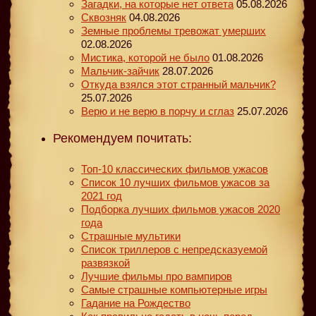
Загадки, на которые нет ответа
05.08.2026
Сквозняк
04.08.2026
Земные проблемы тревожат умерших
02.08.2026
Мистика, которой не было
01.08.2026
Мальчик-зайчик
28.07.2026
Откуда взялся этот странный мальчик?
25.07.2026
Верю и не верю в порчу и сглаз
25.07.2026
Рекомендуем почитать:
Топ-10 классических фильмов ужасов
Список 10 лучших фильмов ужасов за
2021 год
Подборка лучших фильмов ужасов 2020
года
Страшные мультики
Список триллеров с непредсказуемой
развязкой
Лучшие фильмы про вампиров
Самые страшные компьютерные игры
Гадание на Рождество