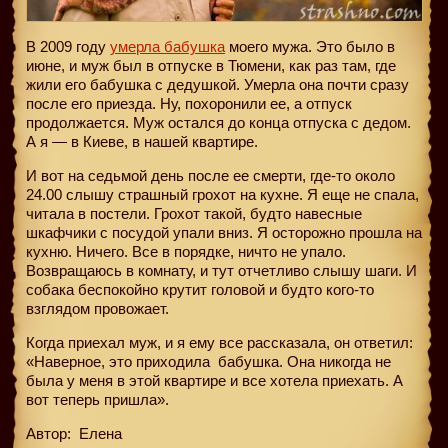
В 2009 году
умерла бабушка
моего мужа. Это было в
июне, и муж был в отпуске в Тюмени, как раз там, где
жили его бабушка с дедушкой. Умерла она почти сразу
после его приезда. Ну, похоронили ее, а отпуск
продолжается. Муж остался до конца отпуска с дедом.
А я — в Киеве, в нашей квартире.
И вот на седьмой день после ее смерти, где-то около
24.00 слышу страшный грохот на кухне. Я еще не спала,
читала в постели. Грохот такой, будто навесные
шкафчики с посудой упали вниз. Я осторожно прошла на
кухню. Ничего. Все в порядке, ничто не упало.
Возвращаюсь в комнату, и тут отчетливо слышу шаги. И
собака беспокойно крутит головой и будто кого-то
взглядом провожает.
Когда приехал муж, и я ему все рассказала, он ответил:
«Наверное, это приходила
бабушка. Она никогда не
была у меня в этой квартире и все хотела приехать. А
вот теперь пришла».
Автор: Елена