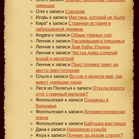
умерших
Оля
к записи
Сквозняк
Игорь
к записи
Мистика, которой не было
Кира*
к записи
Странная история в
заброшенной деревне
Angara
к записи
Обман тёмных сил
Ленчик
к записи
Раскаявшаяся грешница
Ленчик
к записи
Дом бабы Ульяны
Ленчик
к записи
Чистка дома соленой
водой и молитвой
Ленчик
к записи
Преступника тянет на
место преступления
Ольга
к записи
Во сне я видела мир, где
живут умершие люди
Леся из Полесья
к записи
Откуда взялся
этот странный мальчик?
Фогельгезанг
к записи
Однажды в
больнице
Фогельгезанг
к записи
Антирентгеновская
порча
Фогельгезанг
к записи
Бабушка-вахтерша
Дана
к записи
Наперекор судьбе
Asya
к записи
Почему за дедом следят?