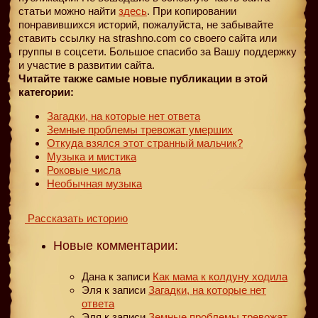
статьи можно найти
здесь
. При копировании
понравившихся историй, пожалуйста, не забывайте
ставить ссылку на strashno.com со своего сайта или
группы в соцсети. Большое спасибо за Вашу поддержку
и участие в развитии сайта.
Читайте также самые новые публикации в этой
категории:
Загадки, на которые нет ответа
Земные проблемы тревожат умерших
Откуда взялся этот странный мальчик?
Музыка и мистика
Роковые числа
Необычная музыка
Рассказать историю
Новые комментарии:
Дана
к записи
Как мама к колдуну ходила
Эля
к записи
Загадки, на которые нет
ответа
Эля
к записи
Земные проблемы тревожат