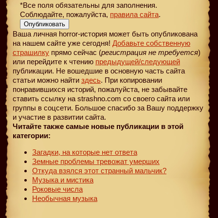
*Все поля обязательны для заполнения.
Соблюдайте, пожалуйста,
правила сайта
.
Опубликовать
Ваша личная horror-история может быть опубликована
на нашем сайте уже сегодня!
Добавьте собственную
страшилку
прямо сейчас (
регистрация не требуется
)
или перейдите к чтению
предыдущей
/следующей
публикации. Не вошедшие в основную часть сайта
статьи можно найти
здесь
. При копировании
понравившихся историй, пожалуйста, не забывайте
ставить ссылку на strashno.com со своего сайта или
группы в соцсети. Большое спасибо за Вашу поддержку
и участие в развитии сайта.
Читайте также самые новые публикации в этой
категории:
Загадки, на которые нет ответа
Земные проблемы тревожат умерших
Откуда взялся этот странный мальчик?
Музыка и мистика
Роковые числа
Необычная музыка