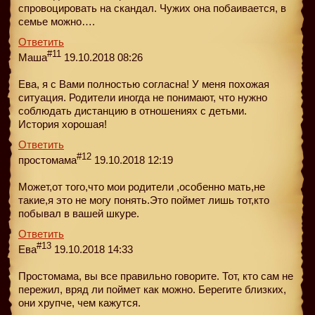
спровоцировать на скандал. Чужих она побаивается, в
семье можно….
Ответить
#11
Маша
19.10.2018 08:26
Ева, я с Вами полностью согласна! У меня похожая
ситуация. Родители иногда не понимают, что нужно
соблюдать дистанцию в отношениях с детьми.
История хорошая!
Ответить
#12
простомама
19.10.2018 12:19
Может,от того,что мои родители ,особенно мать,не
такие,я это не могу понять.Это поймет лишь тот,кто
побывал в вашей шкуре.
Ответить
#13
Ева
19.10.2018 14:33
Простомама, вы все правильно говорите. Тот, кто сам не
пережил, вряд ли поймет как можно. Берегите близких,
они хрупче, чем кажутся.