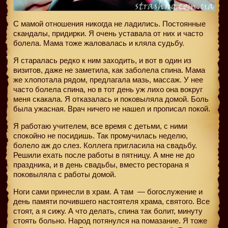
С мамой отношения никогда не ладились. Постоянные
скандалы, придирки. Я очень уставала от них и часто
болела. Мама тоже жаловалась и кляла судьбу.
Я старалась редко к ним заходить, и вот в один из
визитов, даже не заметила, как заболела спина. Мама
же хлопотала рядом, предлагала мазь, массаж. У нее
часто болела спина, но в тот день уж лихо она вокруг
меня скакала. Я отказалась и поковыляла домой. Боль
была ужасная. Врач ничего не нашел и прописал покой.
Я работаю учителем, все время с детьми, с ними
спокойно не посидишь. Так промучилась неделю,
болело аж до слез. Коллега пригласила на свадьбу.
Решили ехать после работы в пятницу. А мне не до
праздника, и в день свадьбы, вместо ресторана я
поковыляла с работы домой.
Ноги сами принесли в храм. А там
— богослужение и
день памяти почившего настоятеля храма, святого. Все
стоят, а я сижу. А что делать, спина так болит, минуту
стоять больно. Народ потянулся на помазание. Я тоже