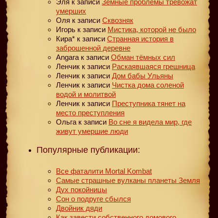
Эля
к записи
Земные проблемы тревожат
умерших
Оля
к записи
Сквозняк
Игорь
к записи
Мистика, которой не было
Кира*
к записи
Странная история в
заброшенной деревне
Angara
к записи
Обман тёмных сил
Ленчик
к записи
Раскаявшаяся грешница
Ленчик
к записи
Дом бабы Ульяны
Ленчик
к записи
Чистка дома соленой
водой и молитвой
Ленчик
к записи
Преступника тянет на
место преступления
Ольга
к записи
Во сне я видела мир, где
живут умершие люди
Популярные публикации:
Все фаталити Mortal Kombat
Самые страшные вулканы планеты Земля
Дух покойницы
Сон о подруге сбылся
Двойник дяди
Как завести собственного домового