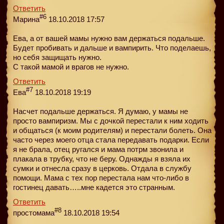
Ответить
#6
Марина
18.10.2018 17:57
Ева, а от вашей мамы нужно вам держаться подальше.
Будет пробивать и дальше и вампирить. Что поделаешь,
но себя защищать нужно.
С такой мамой и врагов не нужно.
Ответить
#7
Ева
18.10.2018 19:19
Насчет подальше держаться. Я думаю, у мамы не
просто вампиризм. Мы с дочкой перестали к ним ходить
и общаться (к моим родителям) и перестали болеть. Она
часто через моего отца стала передавать подарки. Если
я не брала, отец ругался и мама потрм звонила и
плакала в трубку, что не беру. Однажды я взяла их
сумки и отнесла сразу в церковь. Отдала в службу
помощи. Мама с тех пор перестала нам что-либо в
гостинец давать…..мне кадется это странным.
Ответить
#8
простомама
18.10.2018 19:54