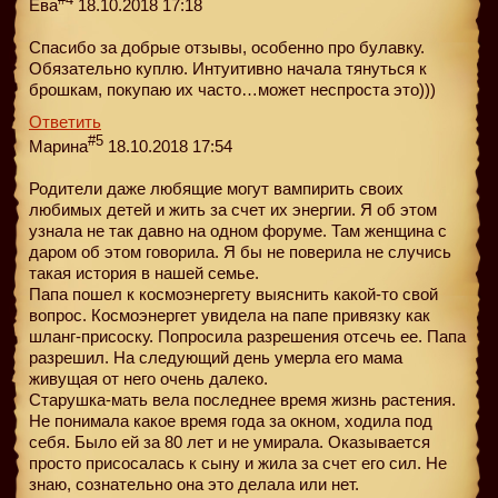
Ева
18.10.2018 17:18
Спасибо за добрые отзывы, особенно про булавку.
Обязательно куплю. Интуитивно начала тянуться к
брошкам, покупаю их часто…может неспроста это)))
Ответить
#5
Марина
18.10.2018 17:54
Родители даже любящие могут вампирить своих
любимых детей и жить за счет их энергии. Я об этом
узнала не так давно на одном форуме. Там женщина с
даром об этом говорила. Я бы не поверила не случись
такая история в нашей семье.
Папа пошел к космоэнергету выяснить какой-то свой
вопрос. Космоэнергет увидела на папе привязку как
шланг-присоску. Попросила разрешения отсечь ее. Папа
разрешил. На следующий день умерла его мама
живущая от него очень далеко.
Старушка-мать вела последнее время жизнь растения.
Не понимала какое время года за окном, ходила под
себя. Было ей за 80 лет и не умирала. Оказывается
просто присосалась к сыну и жила за счет его сил. Не
знаю, сознательно она это делала или нет.