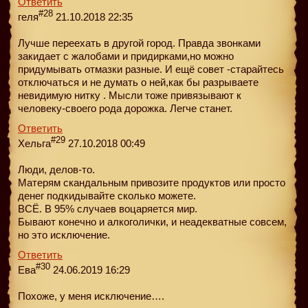
Ответить
#28
геля
21.10.2018 22:35
Лучше переехать в другой город. Правда звонками
закидает с жалобами и придирками,но можно
придумывать отмазки разные. И ещё совет -старайтесь
отключаться и не думать о ней,как бы разрываете
невидимую нитку . Мысли тоже привязывают к
человеку-своего рода дорожка. Легче станет.
Ответить
#29
Хельга
27.10.2018 00:49
Люди, делов-то.
Матерям скандальным привозите продуктов или просто
денег подкидывайте сколько можете.
ВСЁ. В 95% случаев воцаряется мир.
Бывают конечно и алкоголички, и неадекватные совсем,
но это исключение.
Ответить
#30
Ева
24.06.2019 16:29
Похоже, у меня исключение….