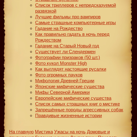
Список триллеров с непредсказуемой
развязкой
Лучшие фильмы про вампиров
Самые страшные компьютерные игры
Гадание на Рождество
Как правильно гадать в ночь перед
Рождеством
Гадание на Старый Новый год
Существует ли Слендермен
Фотографии призраков (50 шт.)
Фото кукол Monster High
Как выглядят настоящие русалки
Фото огромных пауков
Мифология Древней Греции
Японские мифические существа
Мифы Северной Америки
Европейские мифические существа
Список самых страшных книг о мистике
Запрещённые породы агрессивных собак
Правдивые жизненные истории
На главную
Мистика
Ужасы на ночь
Домовые и