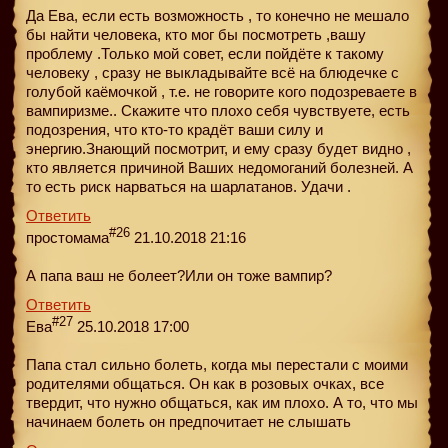
Да Ева, если есть возможность , то конечно не мешало
бы найти человека, кто мог бы посмотреть ,вашу
проблему .Только мой совет, если пойдёте к такому
человеку , сразу не выкладывайте всё на блюдечке с
голубой каёмочкой , т.е. не говорите кого подозреваете в
вампиризме.. Скажите что плохо себя чувствуете, есть
подозрения, что кто-то крадёт ваши силу и
энергию.Знающий посмотрит, и ему сразу будет видно ,
кто является причиной Ваших недомоганий болезней. А
то есть риск нарваться на шарлатанов. Удачи .
Ответить
#26
простомама
21.10.2018 21:16
А папа ваш не болеет?Или он тоже вампир?
Ответить
#27
Ева
25.10.2018 17:00
Папа стал сильно болеть, когда мы перестали с моими
родителями общаться. Он как в розовых очках, все
твердит, что нужно общаться, как им плохо. А то, что мы
начинаем болеть он предпочитает не слышать