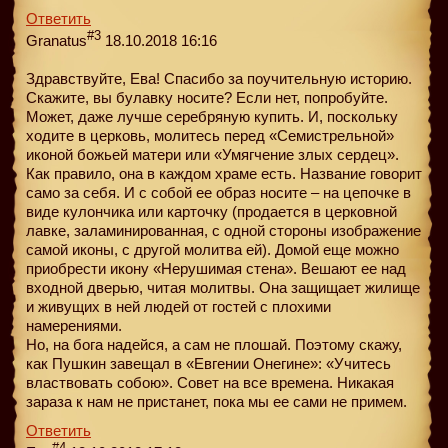
Ответить
#3
Granatus
18.10.2018 16:16
Здравствуйте, Ева! Спасибо за поучительную историю.
Скажите, вы булавку носите? Если нет, попробуйте.
Может, даже лучше серебряную купить. И, поскольку
ходите в церковь, молитесь перед «Семистрельной»
иконой божьей матери или «Умягчение злых сердец».
Как правило, она в каждом храме есть. Название говорит
само за себя. И с собой ее образ носите – на цепочке в
виде кулончика или карточку (продается в церковной
лавке, заламинированная, с одной стороны изображение
самой иконы, с другой молитва ей). Домой еще можно
приобрести икону «Нерушимая стена». Вешают ее над
входной дверью, читая молитвы. Она защищает жилище
и живущих в ней людей от гостей с плохими
намерениями.
Но, на бога надейся, а сам не плошай. Поэтому скажу,
как Пушкин завещал в «Евгении Онегине»: «Учитесь
властвовать собою». Совет на все времена. Никакая
зараза к нам не пристанет, пока мы ее сами не примем.
Ответить
#4