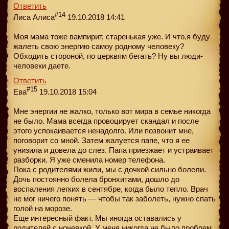
Ответить
#14
Лиса Алиса
19.10.2018 14:41
Моя мама тоже вампирит, старенькая уже. И что,я буду
жалеть свою энергию самоу родному человеку?
Обходить стороной, по церквям бегать? Ну вы люди-
человеки даете.
Ответить
#15
Ева
19.10.2018 15:04
Мне энергии не жалко, только вот мира в семье никогда
не было. Мама всегда провоцирует скандал и после
этого успокаивается ненадолго. Или позвонит мне,
поговорит со мной. Затем жалуется папе, что я ее
унизила и довела до слез. Папа приезжает и устраивает
разборки. Я уже сменила номер телефона.
Пока с родителями жили, мы с дочкой сильно болели.
Дочь постоянно болела бронхитами, дошло до
воспаления легких в сентябре, когда было тепло. Врач
не мог ничего понять — чтобы так заболеть, нужно спать
голой на морозе.
Еще интересный факт. Мы иногда оставались у
родителей с ночевкой. У меня никогда не было проблем