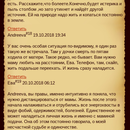
есть. Расскажите,что болеете.Конечно,будет истерика и
пыль столбом ,но зато утихнет и найдёт другой
источник. Ей на природе надо жить и копаться постоянно
в земле.
Ответить
#18
Andreeva
19.10.2018 19:34
У вас очень особая ситуация по-видимому, я один раз
такую же встречала. Там у дочки смерть по пятам
ходила от матери. Такое редко, но бывает. Вам нужно
маму любить на расстоянии, Ева. Телефон, там, скайп,
жить подальше переехать. И жизнь сразу наладится.
Ответить
#19
Ева
20.10.2018 06:12
Andreeva, вы правы, именно интуитивно я поняла, что
нужно дистанцироваться от мамы. Жизнь после этого
начала налаживаться и отрубились все энергохвосты в
виде фобий, одержимостей, болезней. Единственное не
может наладиться личная жизнь и именно с маминой
подачи. Она об этом постоянно говорила, о моей
несчастной судьбе и одиночестве.