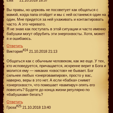
Ева
21.10.2018 18:37
Вы правы, но церковь не посоветует как общаться с
мамой, когда папа отойдет и мы с ней останемся один на
один. Мне придется за ней ухаживать и контактировать
часто. А это черевато.
Я не знаю как поступать в этой ситуации и часто именно
бабушки могут обрубить эти энергохвосты. Хотя, может
я и ошибаюсь.
Ответить
#24
Виктория
21.10.2018 21:13
Общаться как с обычным человеком, как же еще. У тех,
кто исповедуется, причащается, искренне верит в Бога и
молится ему — никаких «хвостов» не бывает. Бог
сильнее любых «энерговампиров», просто у вас,
наверно, веры в это нет. А если «бабка» снимет
«энергохвост», что помешает «вампиру» опять его
повесить? Будете до конца жизни регулярно по
«бабушкам» бегать?
Ответить
#25
Гроза
21.10.2018 13:40