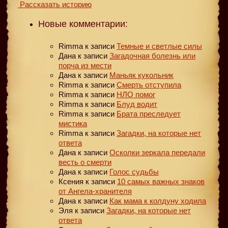
Рассказать историю
Новые комментарии:
Rimma
к записи
Темные и светлые силы
Дана
к записи
Загадочная болезнь или
порча из мести
Дана
к записи
Маньяк кукольник
Rimma
к записи
Смерть отступила
Rimma
к записи
НЛО помог
Rimma
к записи
Блуд водит
Rimma
к записи
Брата преследует
мистика
Rimma
к записи
Загадки, на которые нет
ответа
Дана
к записи
Осколки зеркала передали
весть о смерти
Дана
к записи
Голос судьбы
Ксения
к записи
10 самых важных знаков
от Ангела-хранителя
Дана
к записи
Как мама к колдуну ходила
Эля
к записи
Загадки, на которые нет
ответа