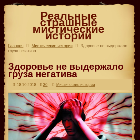
Реальные
страшные
мистические
истории
Главная
Мистические истории
Здоровье не выдержало
груза негатива
Здоровье не выдержало
груза негатива
18.10.2018
30
Мистические истории