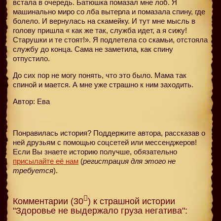
встала в очередь. Батюшка помазал мне лоб. Я
машинально миро со лба вытерла и помазала спину, где
болело. И вернулась на скамейку. И тут мне мысль в
голову пришла « как же так, служба идет, а я сижу!
Старушки и те стоят!». Я подлетела со скамьи, отстояла
службу до конца. Сама не заметила, как спину
отпустило.
До сих пор не могу понять, что это было. Мама так
спиной и мается. А мне уже страшно к ним заходить.
Автор: Ева
Понравилась история? Поддержите автора, рассказав о
ней друзьям с помощью соцсетей или мессенджеров!
Если Вы знаете историю получше, обязательно
присылайте её нам
(
регистрация для этого не
требуется
).
Комментарии (30
) к страшной истории
"Здоровье не выдержало груза негатива":