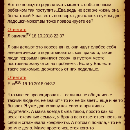
Вот не верю,что родная мать может с собственным
ребенком так поступить..Ева,ведь не всю же жизнь она
была такой.У нас есть поговорка-для хлопка нужны две
ладошки-может,вы тоже правоцируете ее?
Ответить
#9
Людмила
18.10.2018 22:37
Люди делают это неосознанно, они ищут слабее себя
энергетически и подпитываются. как правило, такие
люди первыми начинают ссору на пустом месте,
постоянно жалуются на проблемы. Если у Вас есть
такие знакомые, держитесь от них подальше.
Ответить
#10
Ева
19.10.2018 04:32
Что мне ее провоцировать…если вы не общались с
такими людьми, не значит что их не бывает…еще и не то
бывает. Я уже давно живу как сирота при живых
родителях. А мама всегда была такой, просто как во
всех токсичных семьях, я брала всю ответственность на
себя и сглаживала конфликты. А потом я поняла, что не
во мне дело. Маме просто чешется кого-то