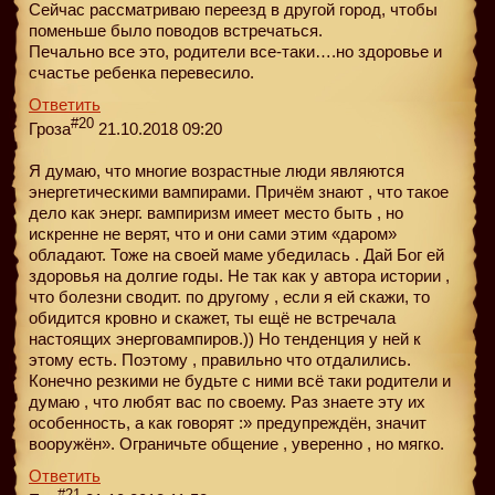
Сейчас рассматриваю переезд в другой город, чтобы
поменьше было поводов встречаться.
Печально все это, родители все-таки….но здоровье и
счастье ребенка перевесило.
Ответить
#20
Гроза
21.10.2018 09:20
Я думаю, что многие возрастные люди являются
энергетическими вампирами. Причём знают , что такое
дело как энерг. вампиризм имеет место быть , но
искренне не верят, что и они сами этим «даром»
обладают. Тоже на своей маме убедилась . Дай Бог ей
здоровья на долгие годы. Не так как у автора истории ,
что болезни сводит. по другому , если я ей скажи, то
обидится кровно и скажет, ты ещё не встречала
настоящих энерговампиров.)) Но тенденция у ней к
этому есть. Поэтому , правильно что отдалились.
Конечно резкими не будьте с ними всё таки родители и
думаю , что любят вас по своему. Раз знаете эту их
особенность, а как говорят :» предупреждён, значит
вооружён». Ограничьте общение , уверенно , но мягко.
Ответить
#21