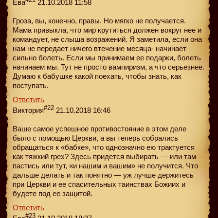
Ева
21.10.2018 11:58
Гроза, вы, конечно, правы. Но мягко не получается.
Мама привыкла, что мир крутиться должен вокруг нее и
командует, не слыша возражений. Я заметила, если она
нам не передает ничего втечение месяца- начинает
сильно болеть. Если мы принимаем ее подарки, болеть
начинаем мы. Тут не просто вампиризм, а что серьезнее.
Думаю к бабушке какой поехать, чтобы знать, как
поступать.
Ответить
#22
Виктория
21.10.2018 16:46
Ваше самое успешное противостояние в этом деле
было с помощью Церкви, а вы теперь собрались
обращаться к «бабке», что однозначно ею трактуется
как тяжкий грех? Здесь придется выбирать — или там
пастись или тут, «и нашим и вашим» не получится. Что
дальше делать и так понятно — уж лучше держитесь
при Церкви и ее спасительных таинствах Божиих и
будете под ее защитой.
Ответить
#23