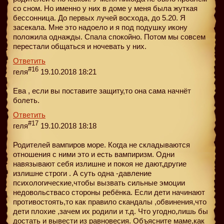
со сном. Но именно у них в доме у меня была жуткая
бессонница. До первых лучей восхода, до 5.20. Я
засекала. Мне это надоело и я под подушку икону
положила однажды. Спала спокойно. Потом мы совсем
перестали общаться и ночевать у них.
Ответить
#16
геля
19.10.2018 18:21
Ева , если вы поставите защиту,то она сама начнёт
болеть.
Ответить
#17
геля
19.10.2018 18:18
Родителей вампиров море. Когда не складываются
отношения с ними это и есть вампиризм. Одни
навязывают себя излишне и покоя не дают,другие
излишне строги . А суть одна -давление
психологические,чтобы вызвать сильные эмоции
недовольствасо стороны ребёнка. Если дети начинают
противостоять,то как правило скандалы ,обвинения,что
дети плохие ,зачем их родили и т.д. Что угодно,лишь бы
достать и вывести из равновесия. Объясните маме,как