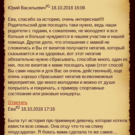
#1
Юрий Васильевич
18.10.2018 16:06
Ева, спасибо за историю, очень интересная!!!!
Родительский дом посещать таки нужно, ведь наши
родители с годами, к сожалению, не молодеют и все
больше и больше нуждаются в нашем участии и нашей
помощи. Другое дело, что отношения с мамой не
сложились и Вы от визитов получаете негатив, который
сказывается и на здоровье, вот этот негатив
обязательно нужно сбрасывать, способов много, один из
них, после визитов к маме посещать храм (этот способ
Вы сами нашли и для Вас он очень действенный), еще
очень хорошо сбрасывают негатив всевозможные
мероприятия, где много молодежи и можно от души
попрыгать и покричать, к примеру спортивные
состязания или роковые концерты.
Ответить
#2
Ева
18.10.2018 17:16
Была тут история про приемную девочку, которая хотела
извести всю семью. Она отцу что-то на спину
«подсадила». Я боюсь мама сделала то же самое…