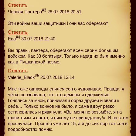
Ответить
#3
Черная Пантера
28.07.2018 20:51
Эти войны ваши защитники ! они вас оберегают
Ответить
#4
Ева
30.07.2018 21:40
Вы правы, пантера, оберегают всем своим большим
войском. Как 33 богатыря. Только наряд их был именно
как в Пушкинской поэме.
Ответить
#5
Valerie_Black
29.07.2018 13:14
Мне тоже однажды снился сон о чудовищах. Правда, я
чётко осознавала, что это демоны и одержимые.
Гонялись за мной, принимали образ друзей и звали к
себе… Только воинов не было, я сама вдруг резко
остановилась и рявкнула: «Вы меня не возьмёте, я на
грани тьмы и света, я никому не принадлежу!». И на этом
проснулась. Прошло уже лет 15, а я до сих пор тот сон в
подробностях помню.