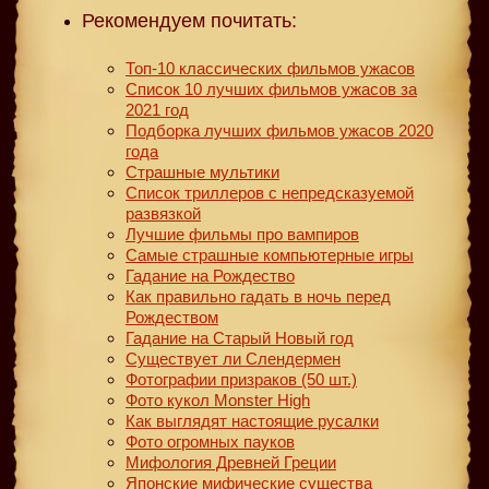
Рекомендуем почитать:
Топ-10 классических фильмов ужасов
Список 10 лучших фильмов ужасов за
2021 год
Подборка лучших фильмов ужасов 2020
года
Страшные мультики
Список триллеров с непредсказуемой
развязкой
Лучшие фильмы про вампиров
Самые страшные компьютерные игры
Гадание на Рождество
Как правильно гадать в ночь перед
Рождеством
Гадание на Старый Новый год
Существует ли Слендермен
Фотографии призраков (50 шт.)
Фото кукол Monster High
Как выглядят настоящие русалки
Фото огромных пауков
Мифология Древней Греции
Японские мифические существа