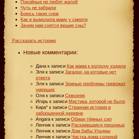
Покойные не любят жалоб
Чуть не забрали
Боюсь таких снов
Как я вымолила маму у смерти
Зачем нам снятся вещие сны?
Рассказать историю
Новые комментарии:
Дана
к записи
Как мама к колдуну ходила
Эля
к записи
Загадки, на которые нет
ответа
Эля
к записи
Земные проблемы тревожат
умерших
Оля
к записи
Сквозняк
Игорь
к записи
Мистика, которой не было
Кира*
к записи
Странная история в
заброшенной деревне
Angara
к записи
Обман тёмных сил
Ленчик
к записи
Раскаявшаяся грешница
Ленчик
к записи
Дом бабы Ульяны
Ленчик
к записи
Чистка дома соленой