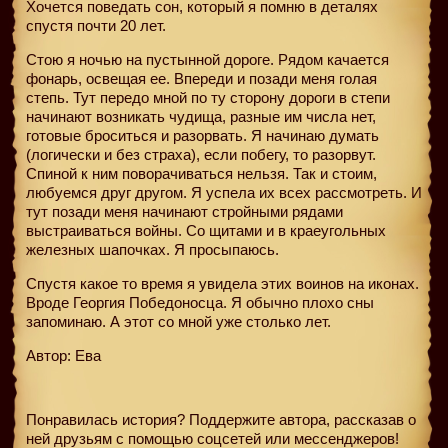
Хочется поведать сон, который я помню в деталях
спустя почти 20 лет.
Стою я ночью на пустынной дороге. Рядом качается
фонарь, освещая ее. Впереди и позади меня голая
степь. Тут передо мной по ту сторону дороги в степи
начинают возникать чудища, разные им числа нет,
готовые броситься и разорвать. Я начинаю думать
(логически и без страха), если побегу, то разорвут.
Спиной к ним поворачиваться нельзя. Так и стоим,
любуемся друг другом. Я успела их всех рассмотреть. И
тут позади меня начинают стройными рядами
выстраиваться войны. Со щитами и в краеугольных
железных шапочках. Я просыпаюсь.
Спустя какое то время я увидела этих воинов на иконах.
Вроде Георгия Победоносца. Я обычно плохо сны
запоминаю. А этот со мной уже столько лет.
Автор: Ева
Понравилась история? Поддержите автора, рассказав о
ней друзьям с помощью соцсетей или мессенджеров!