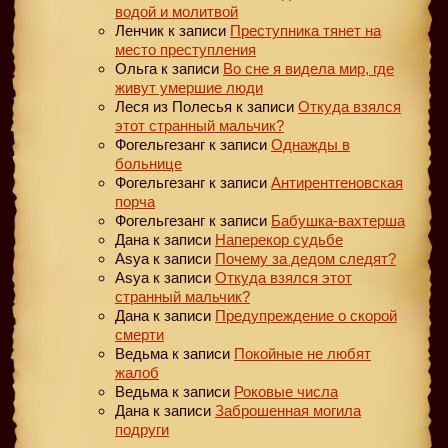
водой и молитвой
Ленчик
к записи
Преступника тянет на
место преступления
Ольга
к записи
Во сне я видела мир, где
живут умершие люди
Леся из Полесья
к записи
Откуда взялся
этот странный мальчик?
Фогельгезанг
к записи
Однажды в
больнице
Фогельгезанг
к записи
Антирентгеновская
порча
Фогельгезанг
к записи
Бабушка-вахтерша
Дана
к записи
Наперекор судьбе
Asya
к записи
Почему за дедом следят?
Asya
к записи
Откуда взялся этот
странный мальчик?
Дана
к записи
Предупреждение о скорой
смерти
Ведьма
к записи
Покойные не любят
жалоб
Ведьма
к записи
Роковые числа
Дана
к записи
Заброшенная могила
подруги