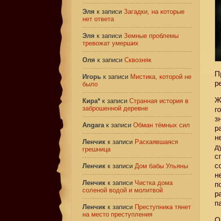
Эля
к записи
Загадки, на которые
нет ответа
Эля
к записи
Земные проблемы
тревожат умерших
Оля
к записи
Сквозняк
П
Игорь
к записи
Мистика, которой не
р
было
Ж
Кира*
к записи
Странная история в
заброшенной деревне
г
з
Angara
к записи
Обман тёмных сил
р
н
Ленчик
к записи
Раскаявшаяся
д
грешница
с
с
Ленчик
к записи
Дом бабы Ульяны
н
Ленчик
к записи
Чистка дома
п
соленой водой и молитвой
р
п
Ленчик
к записи
Преступника тянет
на место преступления
О