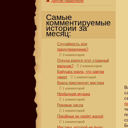
Другие параллели
Самые
комментируемые
истории за
месяц:
Случайность или
предупреждение?
3 комментария
Откуда взялся этот странный
мальчик?
2 комментария
Бабушка знала, что завтра
умрет
1 комментарий
Брата преследует мистика
В
1 комментарий
с
Необычная музыка
с
1 комментарий
п
Роковые числа
ч
1 комментарий
п
Покойные не любят жалоб
с
1 комментарий
Б
Мистика, которой не было