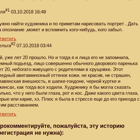
#1
еля
03.10.2018 16:48
ужно найти художника и по приметам нарисовать портрет . Дать
а опознание ,может и вспомнить кого-нибудь, кого забыл.
тветить
#2
ельга
07.10.2018 03:44
й, уже лет 20 прошло. Но и тогда я и лица его не запомнила,
емный подьезд, лицо совершенно обычного дворового паренька
ет 20, небогато живущего с родителями в хрущовке. Этот
ледный авитаминозный оттенок кожи. не красив, не страшен,
лавянская внешность, в шапке-гондоне, черной куртке и
жинсах, как тогда все ходили. Худржнику я бы могла сказать
олько, что у него были глаза, рот и нос. Даже какого цвета глаза,
ерые или карие, хз. Плюс я была в стрессе еще до его прихода с
тим расставанием.
тветить
рокомментируйте, пожалуйста, эту историю
регистрация не нужна):