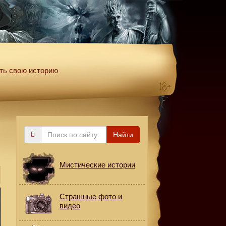
ть свою историю
Поиск
Найти
по
сайту
Мистические истории
Страшные фото и
видео