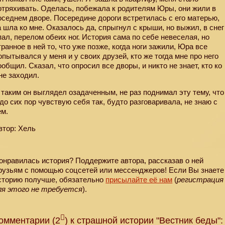
отряхивать. Оделась, побежала к родителям Юры, они жили в
оседнем дворе. Посередине дороги встретилась с его матерью,
а шла ко мне. Оказалось да, спрыгнул с крыши, но выжил, в снег
пал, перелом обеих ног. История сама по себе невеселая, но
транное в ней то, что уже позже, когда ноги зажили, Юра все
опытывался у меня и у своих друзей, кто же тогда мне про него
ообщил. Сказал, что опросил все дворы, и никто не знает, кто ко
не заходил.
 таким он выглядел озадаченным, не раз поднимал эту тему, что
 до сих пор чувствую себя так, будто разговаривала, не знаю с
ем.
втор: Хель
онравилась история? Поддержите автора, рассказав о ней
рузьям с помощью соцсетей или мессенджеров! Если Вы знаете
сторию получше, обязательно
присылайте её нам
(
регистрация
ля этого не требуется
).
омментарии (2
) к страшной истории "Вестник беды":