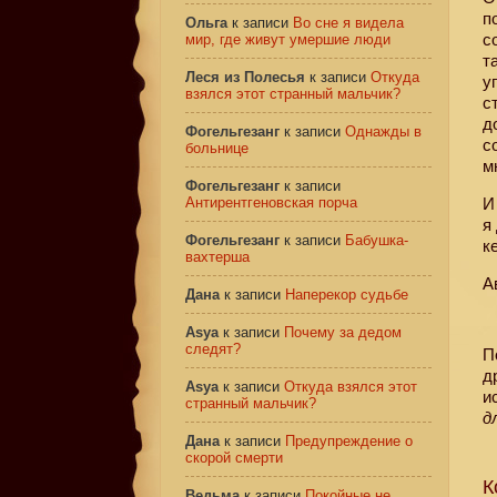
п
Ольга
к записи
Во сне я видела
с
мир, где живут умершие люди
т
Леся из Полесья
к записи
Откуда
у
взялся этот странный мальчик?
с
д
Фогельгезанг
к записи
Однажды в
с
больнице
м
Фогельгезанг
к записи
Антирентгеновская порча
И
я
Фогельгезанг
к записи
Бабушка-
к
вахтерша
А
Дана
к записи
Наперекор судьбе
Asya
к записи
Почему за дедом
следят?
П
д
Asya
к записи
Откуда взялся этот
и
странный мальчик?
д
Дана
к записи
Предупреждение о
скорой смерти
К
Ведьма
к записи
Покойные не