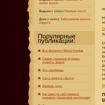
любят жалоб
г
Ведьма
к записи
Роковые числа
Н
Дана
к записи
Заброшенная могила
н
подруги
О
Х
Популярные
публикации:
О
т
Все фаталити Mortal Kombat
л
б
Самые страшные вулканы
с
планеты Земля
д
т
Дух покойницы
с
Сон о подруге сбылся
э
О
Двойник дяди
П
Как завести собственного
домового (пошаговая инструкция)
(