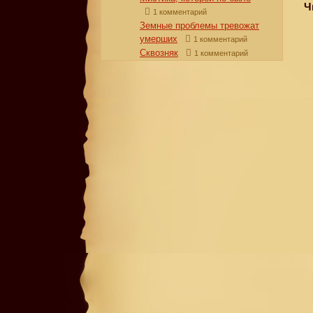
Ч
1 комментарий
Земные проблемы тревожат
умерших
1 комментарий
Сквозняк
1 комментарий