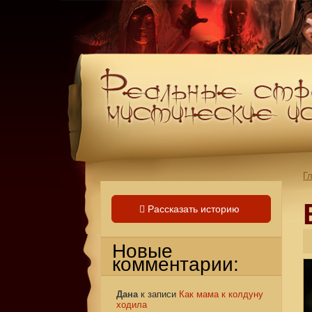
Г
Рассказать историю
Новые
комментарии:
Дана
к записи
Как мама к колдуну
ходила