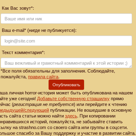
Как Вас зовут*:
Ваш e-mail* (нигде не публикуется):
Текст комментария*:
*Все поля обязательны для заполнения. Соблюдайте,
пожалуйста,
правила сайта
.
Опубликовать
аша личная horror-история может быть опубликована на нашем
айте уже сегодня!
Добавьте собственную страшилку
прямо
ейчас (
регистрация не требуется
) или перейдите к чтению
редыдущей
/следующей
публикации. Не вошедшие в основную
асть сайта статьи можно найти
здесь
. При копировании
онравившихся историй, пожалуйста, не забывайте ставить
сылку на strashno.com со своего сайта или группы в соцсети.
ольшое спасибо за Вашу поддержку и участие в развитии сайта.