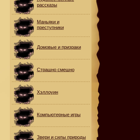
рассказы
Маньяки и
преступники
Домовые и призраки
Страшно смешно
Хэллоуин
Компьютерные игры
Звери и силы природы