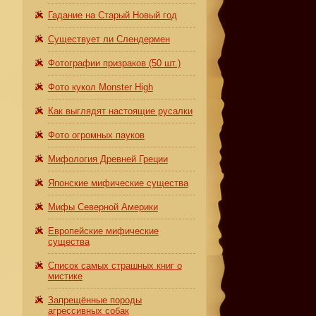
Гадание на Старый Новый год
Существует ли Слендермен
Фотографии призраков (50 шт.)
Фото кукол Monster High
Как выглядят настоящие русалки
Фото огромных пауков
Мифология Древней Греции
Японские мифические существа
Мифы Северной Америки
Европейские мифические
существа
Список самых страшных книг о
мистике
Запрещённые породы
агрессивных собак