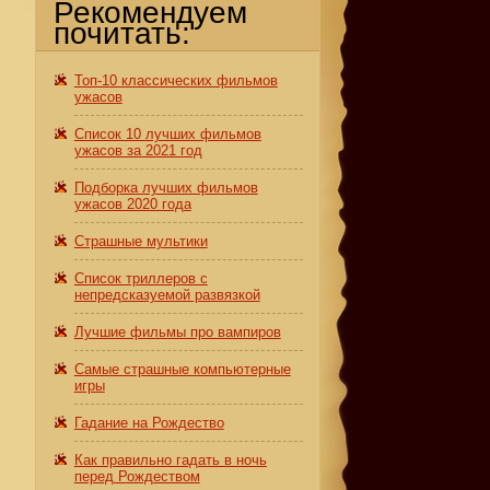
Рекомендуем
почитать:
Топ-10 классических фильмов
ужасов
Список 10 лучших фильмов
ужасов за 2021 год
Подборка лучших фильмов
ужасов 2020 года
Страшные мультики
Список триллеров с
непредсказуемой развязкой
Лучшие фильмы про вампиров
Самые страшные компьютерные
игры
Гадание на Рождество
Как правильно гадать в ночь
перед Рождеством