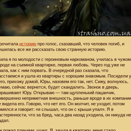
рочитала
историю
про голос, сказавший, что человек погиб, и
ешилась все же рассказать свою странную историю.
ила я по молодости с героиновым наркоманом, училась в чужом
ороде на съемной квартирке, первая любовь. Через год уже не
нала, как с ним порвать. В очередной раз сказала, что
асстаемся и ушла из квартиры с хорошим знакомым. Посидели 
его, прихожу домой, Юры, назовем его так, нет. Сижу, волнуюсь,
умаю, сейчас вернется, будет скандалить. Звонок в дверь,
прашивают Юру. Открываю — там щупленький пацанчик,
овершенно неприметная внешность, раньше вроде в их компани
е видела его. Говорю, что нет его. Он молчит, не уходит, потом
омялся и говорит: «я слышал, что он с крыши упал». Я в
астерянности, что за бред, часа два назад уходила, он никуда н
адал.
н пожал плечами, ушел. Я
зашла в квартиру, меня стало