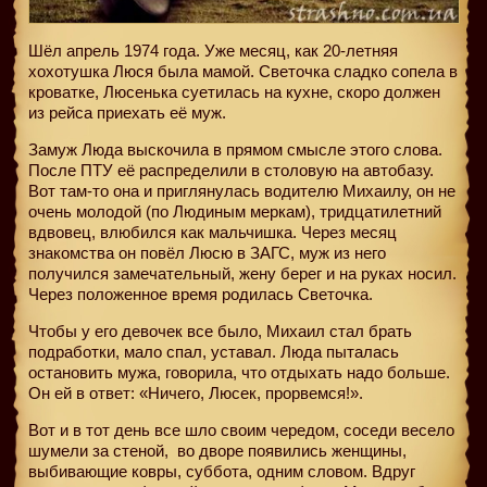
Шёл апрель 1974 года. Уже месяц, как 20-летняя
хохотушка Люся была мамой. Светочка сладко сопела в
кроватке, Люсенька суетилась на кухне, скоро должен
из рейса приехать её муж.
Замуж Люда выскочила в прямом смысле этого слова.
После ПТУ её распределили в столовую на автобазу.
Вот там-то она и приглянулась водителю Михаилу, он не
очень молодой (по Людиным меркам), тридцатилетний
вдвовец, влюбился как мальчишка. Через месяц
знакомства он повёл Люсю в ЗАГС, муж из него
получился замечательный, жену берег и на руках носил.
Через положенное время родилась Светочка.
Чтобы у его девочек все было, Михаил стал брать
подработки, мало спал, уставал. Люда пыталась
остановить мужа, говорила, что отдыхать надо больше.
Он ей в ответ: «Ничего, Люсек, прорвемся!».
Вот и в тот день все шло своим чередом, соседи весело
шумели за стеной,
во дворе появились женщины,
выбивающие ковры, суббота, одним словом. Вдруг