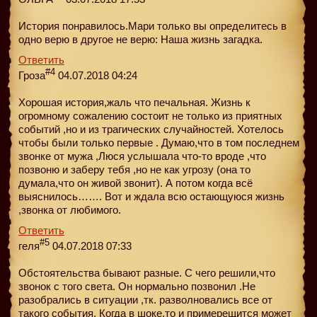
История понравилось.Мари только вы определитесь в
одно верю в другое не верю: Наша жизнь загадка.
Ответить
#4
Гроза
04.07.2018 04:24
Хорошая история,жаль что печальная. Жизнь к
огромному сожалению состоит не только из приятных
событий ,но и из трагических случайностей. Хотелось
чтобы были только первые . Думаю,что в том последнем
звонке от мужа ,Люся услышала что-то вроде ,что
позвоню и заберу тебя ,но не как угрозу (она то
думала,что он живой звонит). А потом когда всё
выяснилось……. Вот и ждала всю остающуюся жизнь
,звонка от любимого.
Ответить
#5
геля
04.07.2018 07:33
Обстоятельства бывают разные. С чего решили,что
звонок с того света. Он нормально позвонил .Не
разобрались в ситуации ,тк. разволновались все от
такого события. Когда в шоке,то и примерещится может