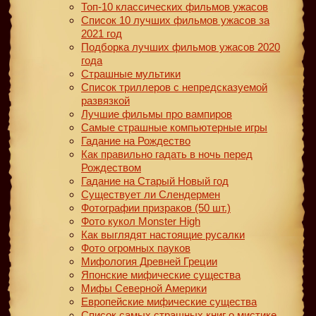
Топ-10 классических фильмов ужасов
Список 10 лучших фильмов ужасов за
2021 год
Подборка лучших фильмов ужасов 2020
года
Страшные мультики
Список триллеров с непредсказуемой
развязкой
Лучшие фильмы про вампиров
Самые страшные компьютерные игры
Гадание на Рождество
Как правильно гадать в ночь перед
Рождеством
Гадание на Старый Новый год
Существует ли Слендермен
Фотографии призраков (50 шт.)
Фото кукол Monster High
Как выглядят настоящие русалки
Фото огромных пауков
Мифология Древней Греции
Японские мифические существа
Мифы Северной Америки
Европейские мифические существа
Список самых страшных книг о мистике