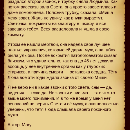
раздался второй звонок, и трубку сняла Людмила. Как
потом рассказывала Света, она просто засветилась и
даже помолодела. Положив трубку, сказала: «Миша
меня зовёт. Жаль не увижу, как внуки вырастут.
Светочка, документы на квартиру в шкафу, я все
завещаю тебе». Всех расцеловала и
ушла в свою
комнату.
Утром её нашли мёртвой, она надела своё лучшее
платье, украшения, которые ей дарил муж, а на губах
была улыбка. После вскрытия патологоанатом сказал
близким, что удивительно, как она до 46 лет дожила
вообще, у неё внутренние органы как у глубоких
стариков, а причина смерти — остановка сердца. Тётя
Люда все эти годы ждала звонка от своего Миши.
Я не верю ни в какие звонки с того света, сны — да,
видения — тоже да. Но звонки и письма — это что-то
выше моего понимания. И в то же время у меня нет
оснований не верить Свете и её мужу, а они полностью
уверены, что тётя Люда слышала своего покойного
мужа.
Автор: Mary