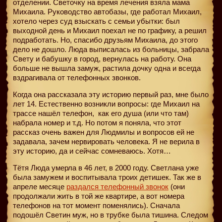
отделении. Светочку на время лечения взяла мама
Михаила. Руководство автобазы, где работал Михаил,
хотело через суд взыскать с семьи убытки: был
выходной день и Михаил поехал не по графику, а решил
подработать. Но, спасибо друзьям Михаила, до этого
дело не дошло. Люда выписалась из больницы, забрала
Свету и бабушку в город, вернулась на работу. Она
больше не вышла замуж, растила дочку одна и всегда
вздрагивала от телефонных звонков.
Когда она рассказала эту историю первый раз, мне было
лет 14. Естественно возникли вопросы: где Михаил на
трассе нашёл телефон,
как его душа (или что там)
набрала номер и т.д. Но потом я поняла, что этот
рассказ очень важен для Людмилы и вопросов ей не
задавала, зачем нервировать человека. Я не верила в
эту историю, да и сейчас сомневаюсь. Хотя…
Тётя Люда умерла в 46 лет, в 2000 году. Светлана уже
была замужем и воспитывала троих детишек. Так же в
апреле месяце
раздался телефонный звонок
(они
продолжали жить в той же квартире, а вот номера
телефонов на тот момент поменялись). Сначала
подошёл Светин муж, но в трубке была тишина. Следом