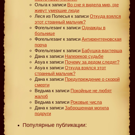
Ольга
к записи
Во сне я видела мир, где
живут умершие люди
Леся из Полесья
к записи
Откуда взялся
этот странный мальчик?
Фогельгезанг
к записи
Однажды в
больнице
Фогельгезанг
к записи
Антирентгеновская
порча
Фогельгезанг
к записи
Бабушка-вахтерша
Дана
к записи
Наперекор судьбе
Asya
к записи
Почему за дедом следят?
Asya
к записи
Откуда взялся этот
странный мальчик?
Дана
к записи
Предупреждение о скорой
смерти
Ведьма
к записи
Покойные не любят
жалоб
Ведьма
к записи
Роковые числа
Дана
к записи
Заброшенная могила
подруги
Популярные публикации: