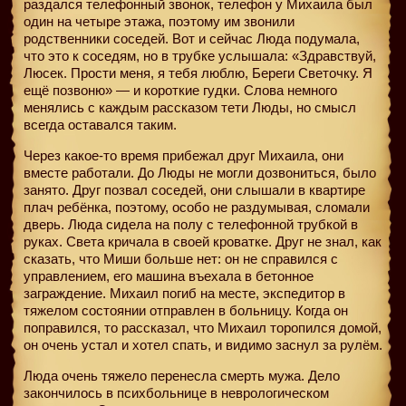
раздался телефонный звонок, телефон у Михаила был
один на четыре этажа, поэтому им звонили
родственники соседей. Вот и сейчас Люда подумала,
что это к соседям, но в трубке услышала: «Здравствуй,
Люсек. Прости меня, я тебя люблю, Береги Светочку. Я
ещё позвоню» — и короткие гудки. Слова немного
менялись с каждым рассказом тети Люды, но смысл
всегда оставался таким.
Через какое-то время прибежал друг Михаила, они
вместе работали. До Люды не могли дозвониться, было
занято. Друг позвал соседей, они слышали в квартире
плач ребёнка, поэтому, особо не раздумывая, сломали
дверь. Люда сидела на полу с телефонной трубкой в
руках. Света кричала в своей кроватке. Друг не знал, как
сказать, что Миши больше нет: он не справился с
управлением, его машина въехала в бетонное
заграждение. Михаил погиб на месте, экспедитор в
тяжелом состоянии отправлен в больницу. Когда он
поправился, то рассказал, что Михаил торопился домой,
он очень устал и хотел спать, и видимо заснул за рулём.
Люда очень тяжело перенесла смерть мужа. Дело
закончилось в психбольнице в неврологическом