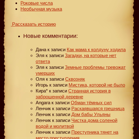
Роковые числа
Необычная музыка
Рассказать историю
Новые комментарии:
Дана
к записи
Как мама к колдуну ходила
Эля
к записи
Загадки, на которые нет
ответа
Эля
к записи
Земные проблемы тревожат
умерших
Оля
к записи
Сквозняк
Игорь
к записи
Мистика, которой не было
Кира*
к записи
Странная история в
заброшенной деревне
Angara
к записи
Обман тёмных сил
Ленчик
к записи
Раскаявшаяся грешница
Ленчик
к записи
Дом бабы Ульяны
Ленчик
к записи
Чистка дома соленой
водой и молитвой
Ленчик
к записи
Преступника тянет на
место преступления