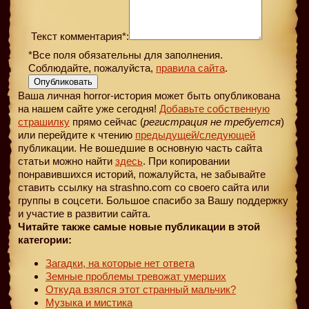
Текст комментария*:
*Все поля обязательны для заполнения.
Соблюдайте, пожалуйста,
правила сайта
.
Опубликовать
Ваша личная horror-история может быть опубликована
на нашем сайте уже сегодня!
Добавьте собственную
страшилку
прямо сейчас (
регистрация не требуется
)
или перейдите к чтению
предыдущей
/следующей
публикации. Не вошедшие в основную часть сайта
статьи можно найти
здесь
. При копировании
понравившихся историй, пожалуйста, не забывайте
ставить ссылку на strashno.com со своего сайта или
группы в соцсети. Большое спасибо за Вашу поддержку
и участие в развитии сайта.
Читайте также самые новые публикации в этой
категории:
Загадки, на которые нет ответа
Земные проблемы тревожат умерших
Откуда взялся этот странный мальчик?
Музыка и мистика