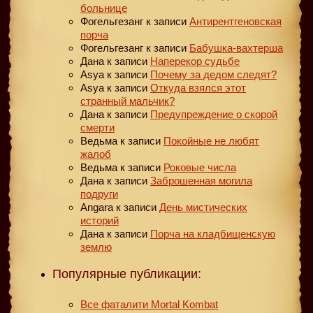
больнице
Фогельгезанг
к записи
Антирентгеновская
порча
Фогельгезанг
к записи
Бабушка-вахтерша
Дана
к записи
Наперекор судьбе
Asya
к записи
Почему за дедом следят?
Asya
к записи
Откуда взялся этот
странный мальчик?
Дана
к записи
Предупреждение о скорой
смерти
Ведьма
к записи
Покойные не любят
жалоб
Ведьма
к записи
Роковые числа
Дана
к записи
Заброшенная могила
подруги
Angara
к записи
День мистических
историй
Дана
к записи
Порча на кладбищенскую
землю
Популярные публикации:
Все фаталити Mortal Kombat