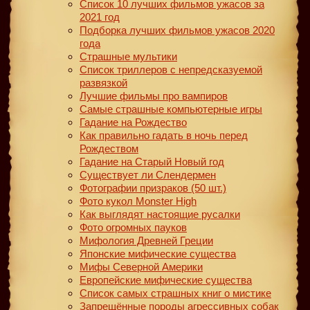
Список 10 лучших фильмов ужасов за
2021 год
Подборка лучших фильмов ужасов 2020
года
Страшные мультики
Список триллеров с непредсказуемой
развязкой
Лучшие фильмы про вампиров
Самые страшные компьютерные игры
Гадание на Рождество
Как правильно гадать в ночь перед
Рождеством
Гадание на Старый Новый год
Существует ли Слендермен
Фотографии призраков (50 шт.)
Фото кукол Monster High
Как выглядят настоящие русалки
Фото огромных пауков
Мифология Древней Греции
Японские мифические существа
Мифы Северной Америки
Европейские мифические существа
Список самых страшных книг о мистике
Запрещённые породы агрессивных собак