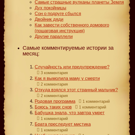
Самые страшные вулканы планеты Земля
Дух покойницы
Сон о подруге сбылся
Двойник дяди
Как завести собственного домового
(пошаговая инструкция)
Другие параллели
Самые комментируемые истории за
месяц:
Случайность или предупреждение?
3 комментария
Как я вымолила маму у смерти
2 комментария
Откуда взялся этот странный мальчик?
2 комментария
Родовая программа
1 комментарий
Боюсь таких снов
1 комментарий
Бабушка знала, что завтра умрет
1 комментарий
Брата преследует мистика
1 комментарий