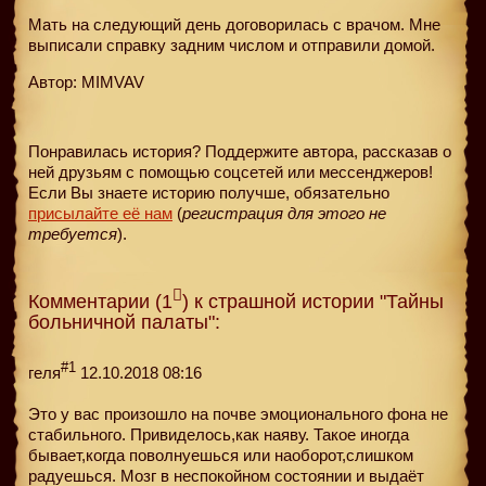
Мать на следующий день договорилась с врачом. Мне
выписали справку задним числом и отправили домой.
Автор: MIMVAV
Понравилась история? Поддержите автора, рассказав о
ней друзьям с помощью соцсетей или мессенджеров!
Если Вы знаете историю получше, обязательно
присылайте её нам
(
регистрация для этого не
требуется
).
Комментарии (1
) к страшной истории "Тайны
больничной палаты":
#1
геля
12.10.2018 08:16
Это у вас произошло на почве эмоционального фона не
стабильного. Привиделось,как наяву. Такое иногда
бывает,когда поволнуешься или наоборот,слишком
радуешься. Мозг в неспокойном состоянии и выдаёт