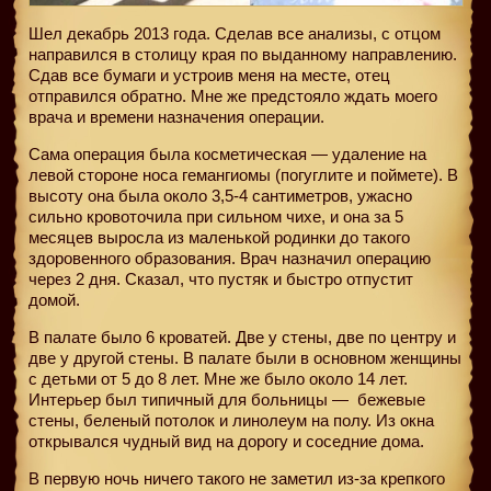
Шел декабрь 2013 года. Сделав все анализы, с отцом
направился в столицу края по выданному направлению.
Сдав все бумаги и устроив меня на месте, отец
отправился обратно. Мне же предстояло ждать моего
врача и времени назначения операции.
Сама операция была косметическая — удаление на
левой стороне носа гемангиомы (погуглите и поймете). В
высоту она была около 3,5-4 сантиметров, ужасно
сильно кровоточила при сильном чихе, и она за 5
месяцев выросла из маленькой родинки до такого
здоровeннoго образования. Врач назначил операцию
через 2 дня. Сказал, что пустяк и быстро отпустит
домой.
В палате было 6 кроватей. Две у стены, две по центру и
две у другой стены. В палате были в основном женщины
с детьми от 5 до 8 лет. Мне же было около 14 лет.
Интерьер был типичный для больницы —
бежевые
стены, беленый потолок и линолеум на полу. Из окна
открывался чудный вид на дорогу и соседние дома.
B первую ночь ничего такого не заметил из-за крепкого