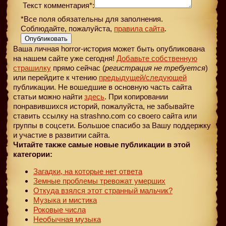
Текст комментария*:
*Все поля обязательны для заполнения.
Соблюдайте, пожалуйста,
правила сайта
.
Опубликовать
Ваша личная horror-история может быть опубликована
на нашем сайте уже сегодня!
Добавьте собственную
страшилку
прямо сейчас (
регистрация не требуется
)
или перейдите к чтению
предыдущей
/следующей
публикации. Не вошедшие в основную часть сайта
статьи можно найти
здесь
. При копировании
понравившихся историй, пожалуйста, не забывайте
ставить ссылку на strashno.com со своего сайта или
группы в соцсети. Большое спасибо за Вашу поддержку
и участие в развитии сайта.
Читайте также самые новые публикации в этой
категории:
Загадки, на которые нет ответа
Земные проблемы тревожат умерших
Откуда взялся этот странный мальчик?
Музыка и мистика
Роковые числа
Необычная музыка