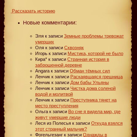
Рассказать историю
Новые комментарии:
Эля
к записи
Земные проблемы тревожат
умерших
Оля
к записи
Сквозняк
Игорь
к записи
Мистика, которой не было
Кира*
к записи
Странная история в
заброшенной деревне
Angara
к записи
Обман тёмных сил
Ленчик
к записи
Раскаявшаяся грешница
Ленчик
к записи
Дом бабы Ульяны
Ленчик
к записи
Чистка дома соленой
водой и молитвой
Ленчик
к записи
Преступника тянет на
место преступления
Ольга
к записи
Во сне я видела мир, где
живут умершие люди
Леся из Полесья
к записи
Откуда взялся
этот странный мальчик?
Фогельгезанг
к записи
Однажды в