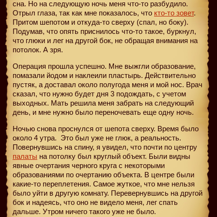
сна. Но на следующую ночь меня что-то разбудило.
Отрыл глаза, так как мне показалось, что
кто-то зовет
.
Притом шепотом и откуда-то сверху (спал, но боку).
Подумав, что опять приснилось что-то такое, буркнул,
что глюки и лег на другой бок, не обращая внимания на
потолок. А зря.
Операция прошла успешно. Мне выжгли образование,
помазали йодом и наклеили пластырь. Действительно
пустяк, а доставал около полугода меня и мой нос. Врач
сказал, что нужно будет дня 3 подождать, с учетом
выходных. Мать решила меня забрать на следующий
день, и мне нужно было переночевать еще одну ночь.
Ночью снова проснулся от шепота сверху. Время было
около 4 утра.
Это был уже не глюк, а реальность.
Повернувшись на спину, я увидел, что почти по центру
палаты
на потолку был круглый объект. Были видны
явные очертания черного круга с некоторыми
образованиями по очертанию объекта. В центре были
какие-то переплетения. Самое жуткое, что мне нельзя
было уйти в другую комнату. Перевернувшись на другой
бок и надеясь, что оно не видело меня, лег спать
дальше. Утром ничего такого уже не было.