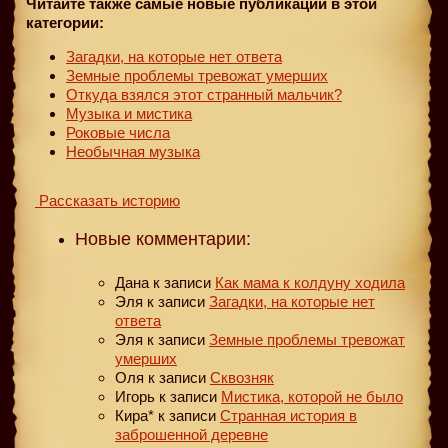
Читайте также самые новые публикации в этой
категории:
Загадки, на которые нет ответа
Земные проблемы тревожат умерших
Откуда взялся этот странный мальчик?
Музыка и мистика
Роковые числа
Необычная музыка
Рассказать историю
Новые комментарии:
Дана
к записи
Как мама к колдуну ходила
Эля
к записи
Загадки, на которые нет
ответа
Эля
к записи
Земные проблемы тревожат
умерших
Оля
к записи
Сквозняк
Игорь
к записи
Мистика, которой не было
Кира*
к записи
Странная история в
заброшенной деревне