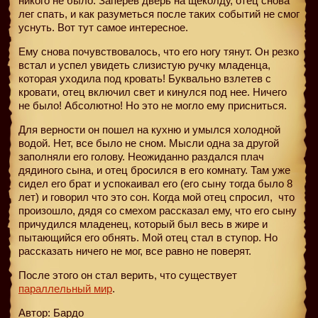
никого не было. Заперев дверь на щеколду, отец снова
лег спать, и как разуметься после таких событий не смог
уснуть. Вот тут самое интересное.
Ему снова почувствовалось, что его ногу тянут. Он резко
встал и успел увидеть слизистую ручку младенца,
которая уходила под кровать! Буквально взлетев с
кровати, отец включил свет и кинулся под нее. Ничего
не было! Абсолютно! Но это не могло ему присниться.
Для верности он пошел на кухню и умылся холодной
водой. Нет, все было не сном. Мысли одна за другой
заполняли его голову. Неожиданно раздался плач
дядиного сына, и отец бросился в его комнату. Там уже
сидел его брат и успокаивал его (его сыну тогда было 8
лет) и говорил что это сон. Когда мой отец спросил,
что
произошло, дядя со смехом рассказал ему, что его сыну
причудился младенец, который был весь в жире и
пытающийся его обнять. Мой отец стал в ступор. Но
рассказать ничего не мог, все равно не поверят.
После этого он стал верить, что существует
параллельный мир
.
Автор: Бардо