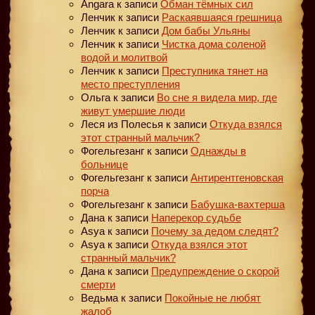
Angara
к записи
Обман тёмных сил
Ленчик
к записи
Раскаявшаяся грешница
Ленчик
к записи
Дом бабы Ульяны
Ленчик
к записи
Чистка дома соленой
водой и молитвой
Ленчик
к записи
Преступника тянет на
место преступления
Ольга
к записи
Во сне я видела мир, где
живут умершие люди
Леся из Полесья
к записи
Откуда взялся
этот странный мальчик?
Фогельгезанг
к записи
Однажды в
больнице
Фогельгезанг
к записи
Антирентгеновская
порча
Фогельгезанг
к записи
Бабушка-вахтерша
Дана
к записи
Наперекор судьбе
Asya
к записи
Почему за дедом следят?
Asya
к записи
Откуда взялся этот
странный мальчик?
Дана
к записи
Предупреждение о скорой
смерти
Ведьма
к записи
Покойные не любят
жалоб