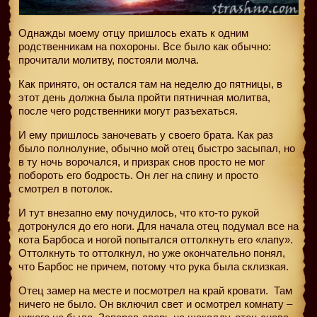
Однажды моему отцу пришлось ехать к одним
родственникам на похороны. Все было как обычно:
прочитали молитву, постояли молча.
Как принято, он остался там на неделю до пятницы, в
этот день должна была пройти пятничная молитва,
после чего родственники могут разъехаться.
И ему пришлось заночевать у своего брата. Как раз
было полнолуние, обычно мой отец быстро засыпал, но
в ту ночь ворочался, и призрак снов просто не мог
побороть его бодрость. Он лег на спину и просто
смотрел в потолок.
И тут внезапно ему почудилось, что кто-то рукой
дотронулся до его ноги. Для начала отец подумал все на
кота Барбоса и ногой попытался оттолкнуть его «лапу».
Оттолкнуть то оттолкнул, но уже окончательно понял,
что Барбос не причем, потому что рука была склизкая.
Отец замер на месте и посмотрел на край кровати.
Там
ничего не было. Он включил свет и осмотрел комнату –