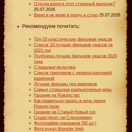
Откуда взялся этот странный мальчик?
25.07.2026
Верю и не верю в порчу и сглаз
25.07.2026
Рекомендуем почитать:
Топ-10 классических фильмов ужасов
Список 10 лучших фильмов ужасов за
2021 год
Подборка лучших фильмов ужасов 2020
года
Страшные мультики
Список триллеров с непредсказуемой
развязкой
Лучшие фильмы про вампиров
Самые страшные компьютерные игры
Гадание на Рождество
Как правильно гадать в ночь перед
Рождеством
Гадание на Старый Новый год
Существует ли Слендермен
Фотографии призраков (50 шт.)
Фото кукол Monster High