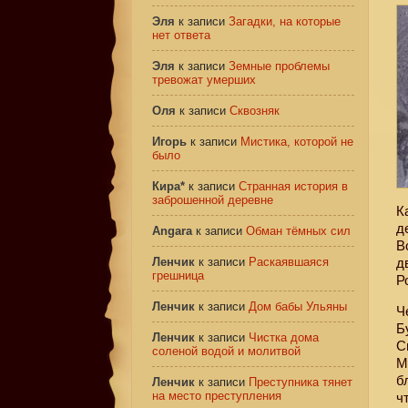
Эля
к записи
Загадки, на которые
нет ответа
Эля
к записи
Земные проблемы
тревожат умерших
Оля
к записи
Сквозняк
Игорь
к записи
Мистика, которой не
было
Кира*
к записи
Странная история в
заброшенной деревне
К
д
Angara
к записи
Обман тёмных сил
В
Ленчик
к записи
Раскаявшаяся
д
грешница
Р
Ленчик
к записи
Дом бабы Ульяны
Ч
Б
Ленчик
к записи
Чистка дома
С
соленой водой и молитвой
М
б
Ленчик
к записи
Преступника тянет
на место преступления
ч