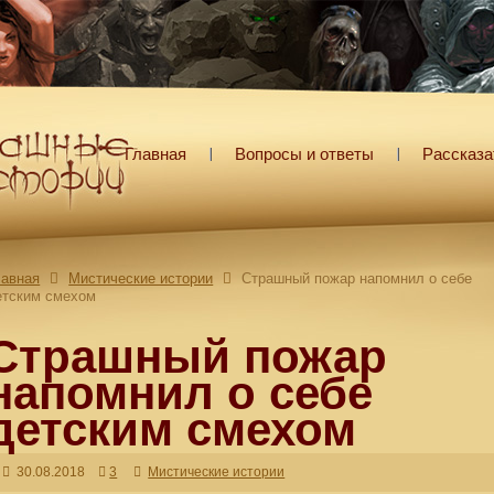
Главная
Вопросы и ответы
Рассказа
лавная
Мистические истории
Страшный пожар напомнил о себе
етским смехом
Страшный пожар
напомнил о себе
детским смехом
30.08.2018
3
Мистические истории