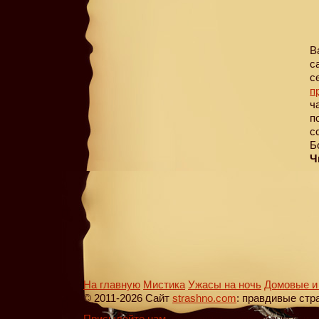
В
с
с
п
ч
п
с
Б
Ч
На главную
Мистика
Ужасы на ночь
Домовые и
© 2011-2026 Сайт
strashno.com
: правдивые стр
Присылайте нам
, пожалуйста, собственные ис