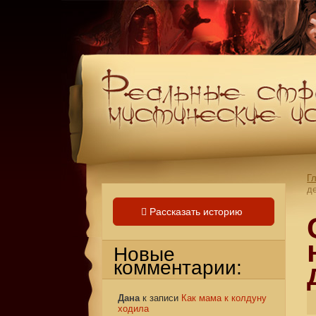
Г
д
Рассказать историю
Новые
комментарии:
Дана
к записи
Как мама к колдуну
ходила