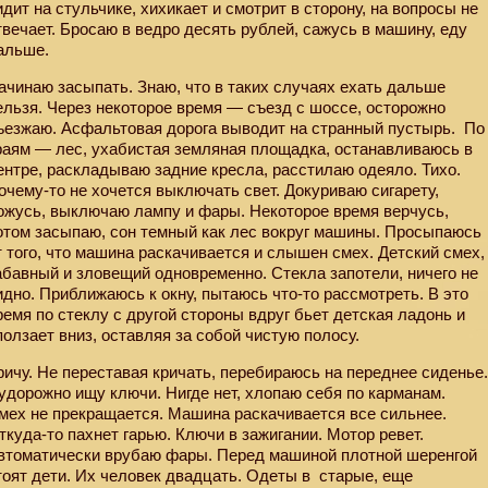
идит на стульчике, хихикает и смотрит в сторону, на вопросы не
твечает. Бросаю в ведро десять рублей, сажусь в машину, еду
альше.
ачинаю засыпать. Знаю, что в таких случаях ехать дальше
ельзя. Через некоторое время — съезд с шоссе, осторожно
ъезжаю. Асфальтовая дорога выводит на странный пустырь.
По
раям — лес, ухабистая земляная площадка, останавливаюсь в
ентре, раскладываю задние кресла, расстилаю одеяло. Тихо.
очему-то не хочется выключать свет. Докуриваю сигарету,
ожусь, выключаю лампу и фары. Некоторое время верчусь,
отом засыпаю, сон темный как лес вокруг машины. Просыпаюсь
т того, что машина раскачивается и слышен смех. Детский смех,
абавный и зловещий одновременно. Стекла запотели, ничего не
идно. Приближаюсь к окну, пытаюсь что-то рассмотреть. В это
ремя по стеклу с другой стороны вдруг бьет детская ладонь и
ползает вниз, оставляя за собой чистую полосу.
ричу. Не переставая кричать, перебираюсь на переднее сиденье
удорожно ищу ключи. Нигде нет, хлопаю себя по карманам.
мех не прекращается. Машина раскачивается все сильнее.
ткуда-то пахнет гарью. Ключи в зажигании. Мотор ревет.
втоматически врубаю фары. Перед машиной плотной шеренгой
тоят дети. Их человек двадцать. Одеты в
старые, еще