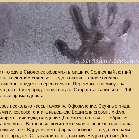
ак-то еду в Смоленск оформлять машину. Солнечный летний
ень, на заднем сиденье — еда, напитки, теплое одеяло.
озможно, придется переночевать. Перекуры, сон минут на
вадцать, бутерброд, снова в путь. Скорость стабильно — 160.
овная прямая дорога.
ерез несколько часов таможня. Оформление. Скучные лица.
умаги, ксерокс, оплата издержек. Водители огромных фур.
игареты, очереди, ожидание. Далеко за полночь — обратно.
ашин мало. Встречные водители вежливо переключаются на
лижний свет. Вдруг в свете фар на обочине — дед с ведрами
то-то продает. Останавливаюсь, выхожу. Ведра пустые. Дед