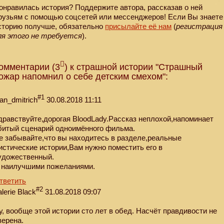
онравилась история? Поддержите автора, рассказав о ней
рузьям с помощью соцсетей или мессенджеров! Если Вы знаете
сторию получше, обязательно
присылайте её нам
(
регистрация
ля этого не требуется
).
омментарии (3
) к страшной истории "Страшный
ожар напомнил о себе детским смехом":
#1
van_dmitrich
30.08.2018 11:11
дравствуйте,дорогая BloodLady.Рассказ неплохой,напоминает
битый сценарий одноимённого фильма.
е забывайте,что вы находитесь в разделе,реальные
истические истории,Вам нужно поместить его в
удожественный.
 наилучшими пожеланиями.
тветить
#2
alerie Black
31.08.2018 09:07
у, вообще этой истории сто лет в обед. Насчёт правдивости не
верена.