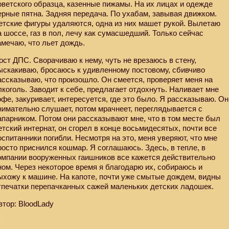
оветского образца, казенные пижамы. На их лицах и одежде
ерные пятна. Задняя передача. По ухабам, завывая движком.
етские фигуры удаляются, одна из них машет рукой. Вылетаю
а шоссе, газ в пол, лечу как сумасшедший. Только сейчас
амечаю, что льет дождь.
ост ДПС. Сворачиваю к нему, чуть не врезаюсь в стену,
ыскакиваю, бросаюсь к удивленному постовому, сбивчиво
ассказываю, что произошло. Он смеется, проверяет меня на
лкоголь. Заводит к себе, предлагает отдохнуть. Наливает мне
офе, закуривает, интересуется, где это было. Я рассказываю. Он
нимательно слушает, потом мрачнеет, переглядывается с
апарником. Потом они рассказывают мне, что в том месте был
етский интернат, он сгорел в конце восьмидесятых, почти все
оспитанники погибли. Несмотря на это, меня уверяют, что мне
росто приснился кошмар. Я соглашаюсь. Здесь, в тепле, в
омпании вооруженных гаишников все кажется действительно
ном. Через некоторое время я благодарю их, собираюсь и
ыхожу к машине. На капоте, почти уже смытые дождем, видны
тпечатки перепачканных сажей маленьких детских ладошек.
втор: BloodLady