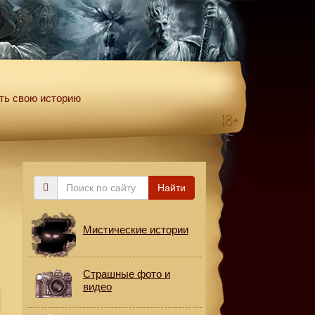
ть свою историю
Поиск
Найти
по
сайту
Мистические истории
Страшные фото и
видео