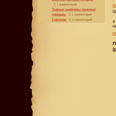
1 комментарий
О
Земные проблемы тревожат
Щ
умерших
1 комментарий
Сквозняк
1 комментарий
а
н
О
П
(