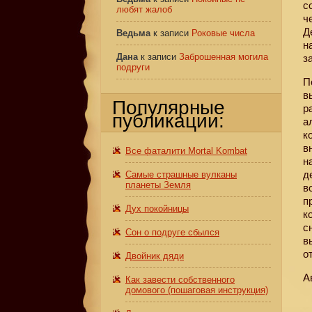
с
любят жалоб
ч
Д
Ведьма
к записи
Роковые числа
н
Дана
к записи
Заброшенная могила
з
подруги
П
в
Популярные
р
публикации:
а
к
в
Все фаталити Mortal Kombat
н
д
Самые страшные вулканы
планеты Земля
в
п
Дух покойницы
к
с
Сон о подруге сбылся
в
о
Двойник дяди
А
Как завести собственного
домового (пошаговая инструкция)