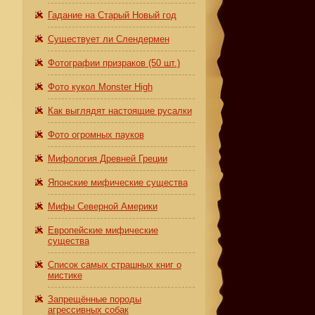
Гадание на Старый Новый год
Существует ли Слендермен
Фотографии призраков (50 шт.)
Фото кукол Monster High
Как выглядят настоящие русалки
Фото огромных пауков
Мифология Древней Греции
Японские мифические существа
Мифы Северной Америки
Европейские мифические
существа
Список самых страшных книг о
мистике
Запрещённые породы
агрессивных собак