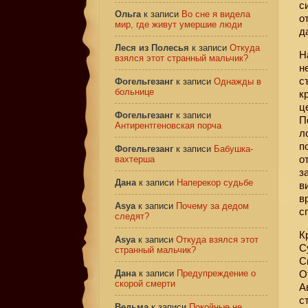
с
Ольга
к записи
Во сне я видела
о
мир, где живут умершие люди
д
Леся из Полесья
к записи
Откуда
Н
взялся этот странный мальчик?
н
с
Фогельгезанг
к записи
Однажды в
больнице
к
ц
Фогельгезанг
к записи
П
Антирентгеновская порча
л
п
Фогельгезанг
к записи
Бабушка-
о
вахтерша
з
Дана
к записи
Наперекор судьбе
в
в
Asya
к записи
Почему за дедом
с
следят?
К
Asya
к записи
Откуда взялся этот
С
странный мальчик?
С
Дана
к записи
Предупреждение о
О
скорой смерти
А
с
Ведьма
к записи
Покойные не