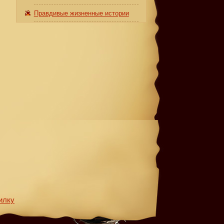
Правдивые жизненные истории
илку
и.