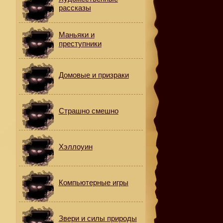
рассказы
Маньяки и
преступники
Домовые и призраки
Страшно смешно
Хэллоуин
.
Компьютерные игры
Звери и силы природы