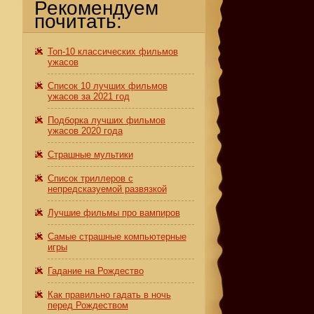
Рекомендуем
почитать:
Топ-10 классических фильмов
ужасов
Список 10 лучших фильмов
ужасов за 2021 год
Подборка лучших фильмов
ужасов 2020 года
Страшные мультики
Список триллеров с
непредсказуемой развязкой
Лучшие фильмы про вампиров
Самые страшные компьютерные
игры
Гадание на Рождество
Как правильно гадать в ночь
перед Рождеством