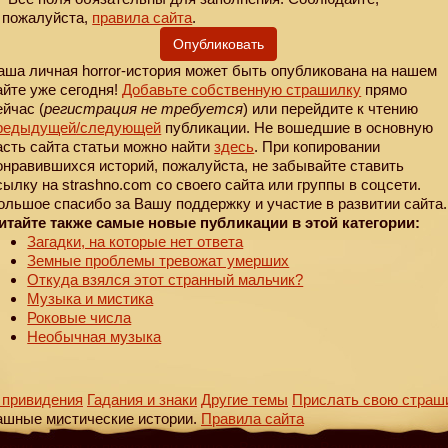
пожалуйста,
правила сайта
.
Опубликовать
аша личная horror-история может быть опубликована на нашем
айте уже сегодня!
Добавьте собственную страшилку
прямо
ейчас (
регистрация не требуется
) или перейдите к чтению
редыдущей
/следующей
публикации. Не вошедшие в основную
асть сайта статьи можно найти
здесь
. При копировании
онравившихся историй, пожалуйста, не забывайте ставить
сылку на strashno.com со своего сайта или группы в соцсети.
ольшое спасибо за Вашу поддержку и участие в развитии сайта.
итайте также самые новые публикации в этой категории:
Загадки, на которые нет ответа
Земные проблемы тревожат умерших
Откуда взялся этот странный мальчик?
Музыка и мистика
Роковые числа
Необычная музыка
 привидения
Гадания и знаки
Другие темы
Прислать свою страш
ашные мистические истории.
Правила сайта
тории, которые произошли лично с Вами или с Вашими знакомым