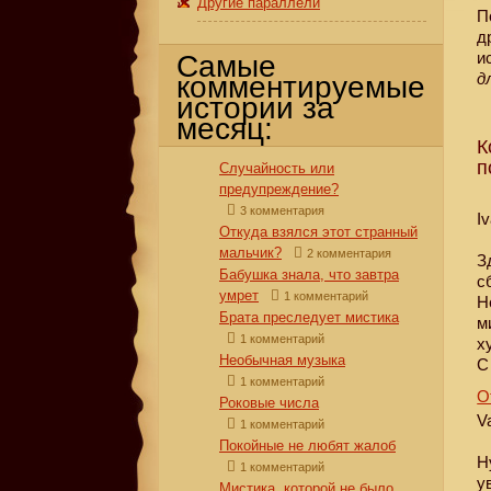
Другие параллели
П
д
и
Самые
д
комментируемые
истории за
месяц:
К
п
Случайность или
предупреждение?
3 комментария
I
Откуда взялся этот странный
мальчик?
2 комментария
З
Бабушка знала, что завтра
с
умрет
1 комментарий
Н
Брата преследует мистика
м
1 комментарий
х
Необычная музыка
С
1 комментарий
О
Роковые числа
V
1 комментарий
Покойные не любят жалоб
Н
1 комментарий
у
Мистика, которой не было