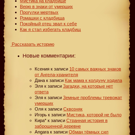
Мистика на кладбище
Верю в знаки от умерших
Прогулки мертвых
Ромашки с кладбища
Покойный отец звал к себе
Как я стал избегать кладбищ
Рассказать историю
Новые комментарии:
Ксения
к записи
10 самых важных знаков
от Ангела-хранителя
Дана
к записи
Как мама к колдуну ходила
Эля
к записи
Загадки, на которые нет
ответа
Эля
к записи
Земные проблемы тревожат
умерших
Оля
к записи
Сквозняк
Игорь
к записи
Мистика, которой не было
Кира*
к записи
Странная история в
заброшенной деревне
Angara
к записи
Обман тёмных сил