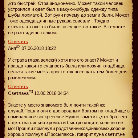
,кто быстрей. Страшно,конечно. Может такой человек
устроился и одет был в какую-нибудь одежду типа
шубы лохматой. Вот руки почему до земли были. Может
тоже одежда-длинные рукава свисали . Трудно
сказать,что же это было за существо такое. В темноте
не разглядишь толком.
Ответить
#2
Аня
07.06.2018 18:22
У страха глаза велеки) хотя кто его знает? Может и
правда какая-то сущность была или хозяин кладбища.,
нельзя такие места просто так посещать тем более для
развлечения.
Ответить
#3
Светлана
12.06.2018 04:34
Знаете у моего знакомого был почти такой же
случай.Пошли они с двоюродным братом на кладбище в
поминальное воскресенье.Нужно заметить,что брат его
с детства сильно хромал и быстро ходить конечно не
мог.Прошли помянули родственников,знакомых,короче
хорошо помянули.Просыпаюсь, говорит,луна светит,не