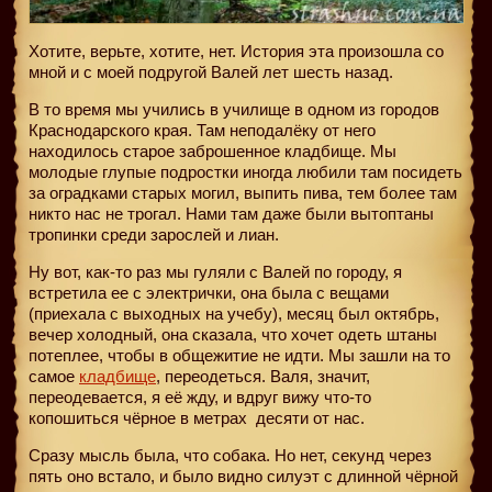
Хотите, верьте, хотите, нет. История эта произошла со
мной и с моей подругой Валей лет шесть назад.
В то время мы учились в училище в одном из городов
Краснодарского края. Там неподалёку от него
находилось старое заброшенное кладбище. Мы
молодые глупые подростки иногда любили там посидеть
за оградками старых могил, выпить пива, тем более там
никто нас не трогал. Нами там даже были вытоптаны
тропинки среди зарослей и лиан.
Ну вот, как-то раз мы гуляли с Валей по городу, я
встретила ее с электрички, она была с вещами
(приехала с выходных на учебу), месяц был октябрь,
вечер холодный, она сказала, что хочет одеть штаны
потеплее, чтобы в общежитие не идти. Мы зашли на то
самое
кладбище
, переодеться. Валя, значит,
переодевается, я её жду, и вдруг вижу что-то
копошиться чёрное в метрах
десяти от нас.
Сразу мысль была, что собака. Но нет, секунд через
пять оно встало, и было видно силуэт с длинной чёрной