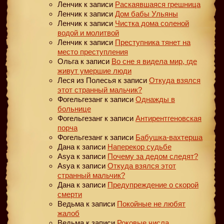
Ленчик
к записи
Раскаявшаяся грешница
Ленчик
к записи
Дом бабы Ульяны
Ленчик
к записи
Чистка дома соленой
водой и молитвой
Ленчик
к записи
Преступника тянет на
место преступления
Ольга
к записи
Во сне я видела мир, где
живут умершие люди
Леся из Полесья
к записи
Откуда взялся
этот странный мальчик?
Фогельгезанг
к записи
Однажды в
больнице
Фогельгезанг
к записи
Антирентгеновская
порча
Фогельгезанг
к записи
Бабушка-вахтерша
Дана
к записи
Наперекор судьбе
Asya
к записи
Почему за дедом следят?
Asya
к записи
Откуда взялся этот
странный мальчик?
Дана
к записи
Предупреждение о скорой
смерти
Ведьма
к записи
Покойные не любят
жалоб
Ведьма
к записи
Роковые числа