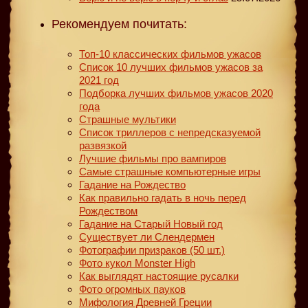
Рекомендуем почитать:
Топ-10 классических фильмов ужасов
Список 10 лучших фильмов ужасов за
2021 год
Подборка лучших фильмов ужасов 2020
года
Страшные мультики
Список триллеров с непредсказуемой
развязкой
Лучшие фильмы про вампиров
Самые страшные компьютерные игры
Гадание на Рождество
Как правильно гадать в ночь перед
Рождеством
Гадание на Старый Новый год
Существует ли Слендермен
Фотографии призраков (50 шт.)
Фото кукол Monster High
Как выглядят настоящие русалки
Фото огромных пауков
Мифология Древней Греции