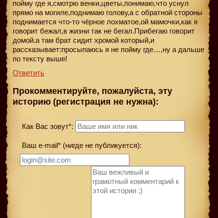
пойму где я,смотрю венки,цветы,понимаю,что уснул
прямо на могиле,поднимаю голову,а с обратной стороны
поднимается что-то чёрное лохматое,ой мамочки,как я
говорит бежал,в жизни так не бегал.Прибегаю говорит
домой.а там брат сидит хромой который,и
рассказывает:просыпаюсь я не пойму где…,ну а дальше
по тексту выше!
Ответить
Прокомментируйте, пожалуйста, эту
историю (регистрация не нужна):
Как Вас зовут*:
Ваш e-mail* (нигде не публикуется):