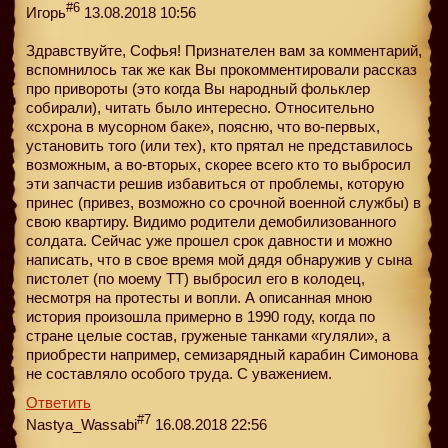
#6
Игорь
13.08.2018 10:56
Здравствуйте, Софья! Признателен вам за комментарий,
вспомнилось так же как Вы прокомментировали рассказ
про привороты (это когда Вы народный фольклер
собирали), читать было интересно. Относительно
«схрона в мусорном баке», поясню, что во-первых,
установить того (или тех), кто прятал не представилось
возможным, а во-вторых, скорее всего кто то выбросил
эти запчасти решив избавиться от проблемы, которую
принес (привез, возможно со срочной военной службы) в
свою квартиру. Видимо родители демобилизованного
солдата. Сейчас уже прошел срок давности и можно
написать, что в свое время мой дядя обнаружив у сына
пистолет (по моему ТТ) выбросил его в колодец,
несмотря на протесты и вопли. А описанная мною
история произошла примерно в 1990 году, когда по
стране целые состав, груженые танками «гуляли», а
приобрести например, семизарядный карабин Симонова
не составляло особого труда. С уважением.
Ответить
#7
Nastya_Wassabi
16.08.2018 22:56