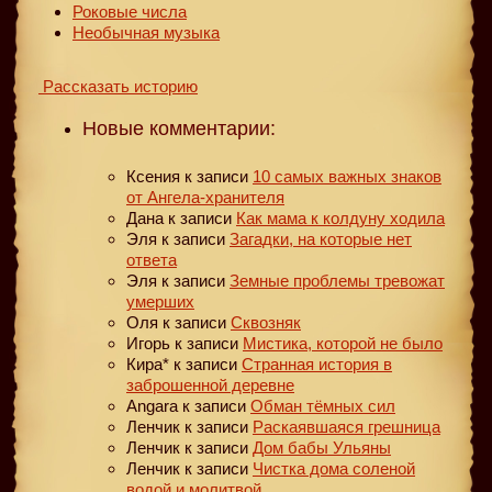
Роковые числа
Необычная музыка
Рассказать историю
Новые комментарии:
Ксения
к записи
10 самых важных знаков
от Ангела-хранителя
Дана
к записи
Как мама к колдуну ходила
Эля
к записи
Загадки, на которые нет
ответа
Эля
к записи
Земные проблемы тревожат
умерших
Оля
к записи
Сквозняк
Игорь
к записи
Мистика, которой не было
Кира*
к записи
Странная история в
заброшенной деревне
Angara
к записи
Обман тёмных сил
Ленчик
к записи
Раскаявшаяся грешница
Ленчик
к записи
Дом бабы Ульяны
Ленчик
к записи
Чистка дома соленой
водой и молитвой