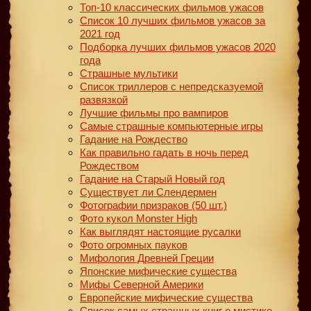
Топ-10 классических фильмов ужасов
Список 10 лучших фильмов ужасов за
2021 год
Подборка лучших фильмов ужасов 2020
года
Страшные мультики
Список триллеров с непредсказуемой
развязкой
Лучшие фильмы про вампиров
Самые страшные компьютерные игры
Гадание на Рождество
Как правильно гадать в ночь перед
Рождеством
Гадание на Старый Новый год
Существует ли Слендермен
Фотографии призраков (50 шт.)
Фото кукол Monster High
Как выглядят настоящие русалки
Фото огромных пауков
Мифология Древней Греции
Японские мифические существа
Мифы Северной Америки
Европейские мифические существа
Список самых страшных книг о мистике