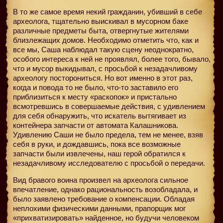
В то же самое время некий гражданин, убивший в себе
археолога, тщательно выискивал в мусорном баке
различные предметы быта, отвергнутые жителями
близлежащих домов. Необходимо отметить что, как и
все мы, Саша наблюдал такую сцену неоднократно,
особого интереса к ней не проявлял, более того, бывало,
что и мусор выкидывал, с просьбой к незадачливому
археологу посторониться. Но вот именно в этот раз,
когда и повода то не было, что-то заставило его
приблизиться к месту «раскопок» и пристально
всмотревшись в совершаемые действия, с удивлением
для себя обнаружить, что искатель вытягивает из
контейнера запчасти от автомата Калашникова.
Удивлению Саши не было предела, тем не менее, взяв
себя в руки, и дождавшись, пока все возможные
запчасти были извлечены, наш герой обратился к
незадачливому исследователю с просьбой о передачи.
Вид бравого воина произвел на археолога сильное
впечатление, однако рациональность возобладала, и
было заявлено требование о компенсации. Обладая
неплохими физическими данными, прапорщик мог
«прихватизировать» найденное, но будучи человеком