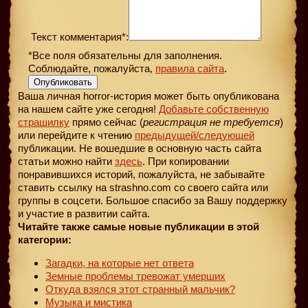
Текст комментария*:
*Все поля обязательны для заполнения.
Соблюдайте, пожалуйста,
правила сайта
.
Опубликовать
Ваша личная horror-история может быть опубликована
на нашем сайте уже сегодня!
Добавьте собственную
страшилку
прямо сейчас (
регистрация не требуется
)
или перейдите к чтению
предыдущей
/следующей
публикации. Не вошедшие в основную часть сайта
статьи можно найти
здесь
. При копировании
понравившихся историй, пожалуйста, не забывайте
ставить ссылку на strashno.com со своего сайта или
группы в соцсети. Большое спасибо за Вашу поддержку
и участие в развитии сайта.
Читайте также самые новые публикации в этой
категории:
Загадки, на которые нет ответа
Земные проблемы тревожат умерших
Откуда взялся этот странный мальчик?
Музыка и мистика