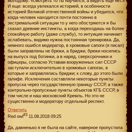
молодому: «смотреть то ты научился, а видеть еще нет.»
И еще: всегда увлекался историей, в особенности
историей Великой отечественной войны и убедился, что
когда человек находится почти постоянно в
экстремальной ситуации то у него обостряются я бы
сказал древние инстинкты, а когда переходишь на более
спокойную работу (даже службу), то интуиция начинает
ослабевать, видимо нужна постоянная тренировка. Да,
немного ошибся модератор, в хромовые сапоги (я писал)
были заправлены не брюки, а бриджи, брюки носились
на выпуск под ботинки, а в наряд, сверхсрочники и
офицеры, согласно Уставам вооруженных сил СССР
заступали исключительно в хромовых сапогах, в
которые и заправлялись бриджи; к слову, до этого были
галифе. Исключения составляли некоторые пункты
пропуска через государственную границу СССР, а также
контрольно-пропускные пункты объектов КГБ СССР, в
том числе и наш московский Кремль. Но это не
существенно и модератору отдельный респект.
Ответить
#3
Red owl
11.08.2018 09:25
Да, давненько я не была на сайте, наверное пропустила