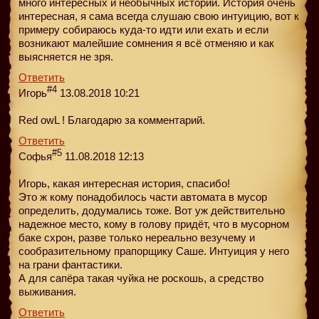
много интересных и необычных историй. История очень
интересная, я сама всегда слушаю свою интуицию, вот к
примеру собираюсь куда-то идти или ехать и если
возникают малейшие сомнения я всё отменяю и как
выясняется не зря.
Ответить
#4
Игорь
13.08.2018 10:21
Red owL ! Благодарю за комментарий.
Ответить
#5
Софья
11.08.2018 12:13
Игорь, какая интересная история, спасибо!
Это ж кому понадобилось части автомата в мусор
определить, додумались тоже. Вот уж действительно
надежное место, кому в голову придёт, что в мусорном
баке схрон, разве только нереально везучему и
сообразительному прапорщику Саше. Интуиция у него
на грани фантастики.
А для сапёра такая чуйка не роскошь, а средство
выживания.
Ответить