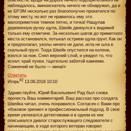
наблюдалось, миноискатель ничего не обнаружил, да и
их БРЭМ несколько раз благополучно прокатился по
этому месту, но вот не нравилось ему это
малоприметное темное пятно, и точка! Нащупав
деревянную ручку щупа, Швейк двинулся к видимой
только ему отметине. За несколько шагов до приметного
места остановился, потыкал острием щупа грунт. Как он
и предполагал, уколы ничего не дали, игла не шла в
скальный грунт. Тогда Швейк опустился на колени,
взялся за нож. Снял верхний слой, и увидел то, что
искал: край лунки, тщательно забитой камнями.
Сомнений не было — мина!»
Ответить
#2
Игорь
13.08.2018 10:10
Здравствуйте, Юрий Васильевич! Рад был снова
прочесть Ваш комментарий. Ваш рассказ про солдата
Швейка читал, очень понравился. Согласен с Вами про
«боковое зрение» и профессиональный подход. В свое
время увлекался детективами и в одном из них
описывался диалог старослужащего следователя с
начинающим, в ходе которого ветеран говорил