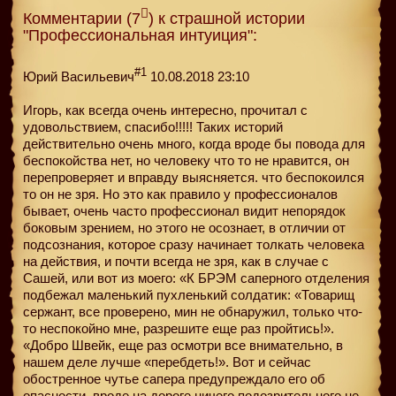
Комментарии (7
) к страшной истории
"Профессиональная интуиция":
#1
Юрий Васильевич
10.08.2018 23:10
Игорь, как всегда очень интересно, прочитал с
удовольствием, спасибо!!!!! Таких историй
действительно очень много, когда вроде бы повода для
беспокойства нет, но человеку что то не нравится, он
перепроверяет и вправду выясняется. что беспокоился
то он не зря. Но это как правило у профессионалов
бывает, очень часто профессионал видит непорядок
боковым зрением, но этого не осознает, в отличии от
подсознания, которое сразу начинает толкать человека
на действия, и почти всегда не зря, как в случае с
Сашей, или вот из моего: «К БРЭМ саперного отделения
подбежал маленький пухленький солдатик: «Товарищ
сержант, все проверено, мин не обнаружил, только что-
то неспокойно мне, разрешите еще раз пройтись!».
«Добро Швейк, еще раз осмотри все внимательно, в
нашем деле лучше «перебдеть!». Вот и сейчас
обостренное чутье сапера предупреждало его об
опасности, вроде на дороге ничего подозрительного не