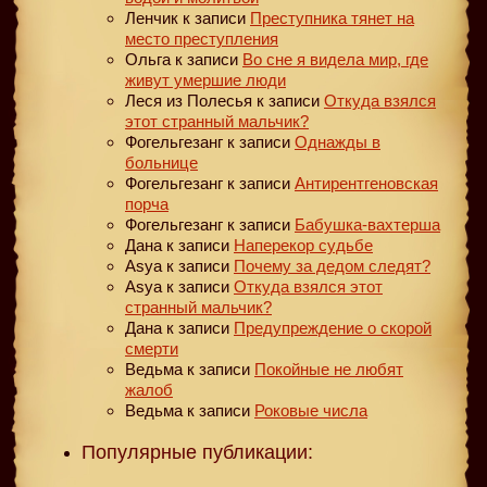
Ленчик
к записи
Преступника тянет на
место преступления
Ольга
к записи
Во сне я видела мир, где
живут умершие люди
Леся из Полесья
к записи
Откуда взялся
этот странный мальчик?
Фогельгезанг
к записи
Однажды в
больнице
Фогельгезанг
к записи
Антирентгеновская
порча
Фогельгезанг
к записи
Бабушка-вахтерша
Дана
к записи
Наперекор судьбе
Asya
к записи
Почему за дедом следят?
Asya
к записи
Откуда взялся этот
странный мальчик?
Дана
к записи
Предупреждение о скорой
смерти
Ведьма
к записи
Покойные не любят
жалоб
Ведьма
к записи
Роковые числа
Популярные публикации: