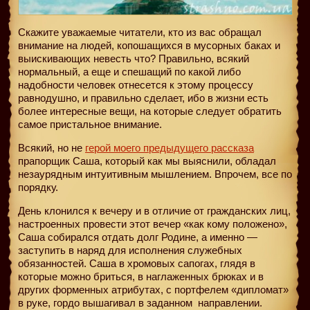
Скажите уважаемые читатели, кто из вас обращал
внимание на людей, копошащихся в мусорных баках и
выискивающих невесть что? Правильно, всякий
нормальный, а еще и спешащий по какой либо
надобности человек отнесется к этому процессу
равнодушно, и правильно сделает, ибо в жизни есть
более интересные вещи, на которые следует обратить
самое пристальное внимание.
Всякий, но не
герой моего предыдущего рассказа
прапорщик Саша, который как мы выяснили, обладал
незаурядным интуитивным мышлением. Впрочем, все по
порядку.
День клонился к вечеру и в отличие от гражданских лиц,
настроенных провести этот вечер «как кому положено»,
Саша собирался отдать долг Родине, а именно —
заступить в наряд для исполнения служебных
обязанностей. Саша в хромовых сапогах, глядя в
которые можно бриться, в наглаженных брюках и в
других форменных атрибутах, с портфелем «дипломат»
в руке, гордо вышагивал в заданном
направлении.