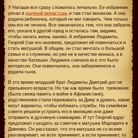
У Наташи все сразу сложилось печально. Ее избранник
уехал в
далекий монастырь
и там стал монахом. А она
родила ребеночка, который не мог говорить. Чем только
она его не лечила. Все закончилось тем, что она забрала
его, уехала в другой город и осталась там, видимо,
чтобы начать жизнь заново. А избранник Людмилы,
Георгий (так его назовем), предложил ей повенчаться и
стать матушкой. В общем, он стал мечтать о большой
семье и о служении, но уже не в качестве монаха, а в
качестве батюшки. Людмиле сначала все это было
интересно. Они повенчались, она забеременела и
родила сына.
В это время младший брат Людмилы Дмитрий достиг
призывного возраста. Но так как время было
тревожное
(была свежа память о войне в Афганистане),
родственники стали переживать за Диму и думать, какие
могут варианты, чтобы избежать службы. На семейном
совете решили устроить его в милицию или даже
отправить в духовную семинарию. И тут Георгий вдруг
предложил съездить за советом к матушке Маргарите в
Дивеево. Он рассказал, что эта матушка не со всеми
разговаривает, не всех принимает, а если принимает, то