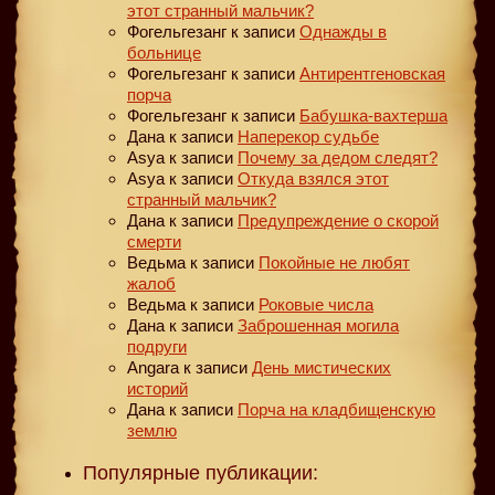
этот странный мальчик?
Фогельгезанг
к записи
Однажды в
больнице
Фогельгезанг
к записи
Антирентгеновская
порча
Фогельгезанг
к записи
Бабушка-вахтерша
Дана
к записи
Наперекор судьбе
Asya
к записи
Почему за дедом следят?
Asya
к записи
Откуда взялся этот
странный мальчик?
Дана
к записи
Предупреждение о скорой
смерти
Ведьма
к записи
Покойные не любят
жалоб
Ведьма
к записи
Роковые числа
Дана
к записи
Заброшенная могила
подруги
Angara
к записи
День мистических
историй
Дана
к записи
Порча на кладбищенскую
землю
Популярные публикации: