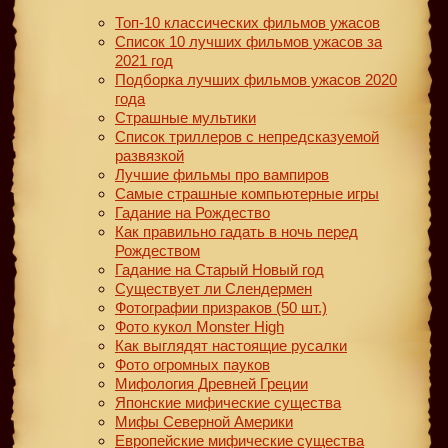
Топ-10 классических фильмов ужасов
Список 10 лучших фильмов ужасов за
2021 год
Подборка лучших фильмов ужасов 2020
года
Страшные мультики
Список триллеров с непредсказуемой
развязкой
Лучшие фильмы про вампиров
Самые страшные компьютерные игры
Гадание на Рождество
Как правильно гадать в ночь перед
Рождеством
Гадание на Старый Новый год
Существует ли Слендермен
Фотографии призраков (50 шт.)
Фото кукол Monster High
Как выглядят настоящие русалки
Фото огромных пауков
Мифология Древней Греции
Японские мифические существа
Мифы Северной Америки
Европейские мифические существа