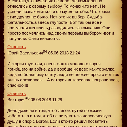
Я считаю,что ничего их не вело. Легкомысленно
отнеслись к своему выбору. То монахи,то нет . Не
успели познакомиться и сразу женитьбы. Что кроме
этих,других не было. Нет-это их выбор. Судьба-
фатальность,а здесь глупость. Вот так бы все и
поступали женились,разводились за компанию. Они
просто посмеялись над своим первым выбором -вот и
получили. Сами виноваты.
Ответить
#4
Юрий Васильевич
05.06.2018 21:24
История грустная, очень жалко молодого парня
погибшего на войне, да и вообще их всех как-то жалко,
ведь по большому счету люди не плохие, просто вот так
жизнь сложилась… А история интересная, понравилась,
спасибо!!!!
Ответить
#5
Виктория
06.06.2018 11:29
Дело даже не в том, чтоб легких путей по жизни
избегать, а в том, чтоб не вступать за человеческую
душу в спор с Богом. Если кто-то решил посвятить
жизнь Богу в монашестве — нечего лезть к этим людям.