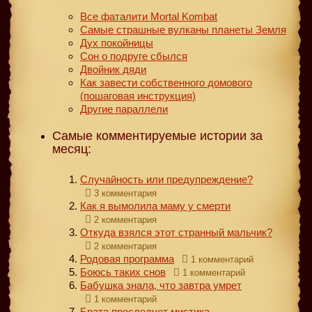
Все фаталити Mortal Kombat
Самые страшные вулканы планеты Земля
Дух покойницы
Сон о подруге сбылся
Двойник дяди
Как завести собственного домового
(пошаговая инструкция)
Другие параллели
Самые комментируемые истории за
месяц:
Случайность или предупреждение?
3 комментария
Как я вымолила маму у смерти
2 комментария
Откуда взялся этот странный мальчик?
2 комментария
Родовая программа
1 комментарий
Боюсь таких снов
1 комментарий
Бабушка знала, что завтра умрет
1 комментарий
Брата преследует мистика