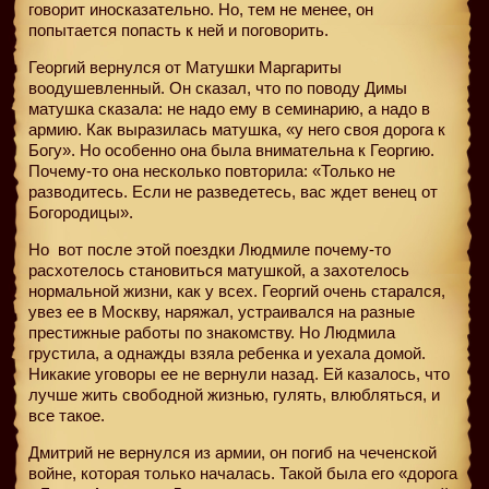
говорит иносказательно. Но, тем не менее, он
попытается попасть к ней и поговорить.
Георгий вернулся от Матушки Маргариты
воодушевленный. Он сказал, что по поводу Димы
матушка сказала: не надо ему в семинарию, а надо в
армию. Как выразилась матушка, «у него своя дорога к
Богу». Но особенно она была внимательна к Георгию.
Почему-то она несколько повторила: «Только не
разводитесь. Если не разведетесь, вас ждет венец от
Богородицы».
Но
вот после этой поездки Людмиле почему-то
расхотелось становиться матушкой, а захотелось
нормальной жизни, как у всех. Георгий очень старался,
увез ее в Москву, наряжал, устраивался на разные
престижные работы по знакомству. Но Людмила
грустила, а однажды взяла ребенка и уехала домой.
Никакие уговоры ее не вернули назад. Ей казалось, что
лучше жить свободной жизнью, гулять, влюбляться, и
все такое.
Дмитрий не вернулся из армии, он погиб на чеченской
войне, которая только началась. Такой была его «дорога