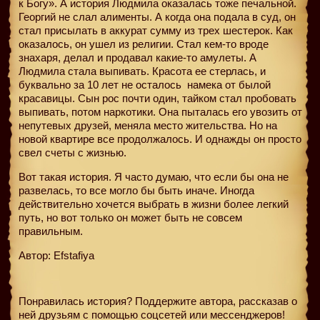
к Богу». А история Людмила оказалась тоже печальной.
Георгий не слал алименты. А когда она подала в суд, он
стал присылать в аккурат сумму из трех шестерок. Как
оказалось, он ушел из религии. Стал кем-то вроде
знахаря, делал и продавал какие-то амулеты. А
Людмила стала выпивать. Красота ее стерлась, и
буквально за 10 лет не осталось
намека от былой
красавицы. Сын рос почти один, тайком стал пробовать
выпивать, потом наркотики. Она пыталась его увозить от
непутевых друзей, меняла место жительства. Но на
новой квартире все продолжалось. И однажды он просто
свел счеты с жизнью.
Вот такая история. Я часто думаю, что если бы она не
развелась, то все могло бы быть иначе. Иногда
действительно хочется выбрать в жизни более легкий
путь, но вот только он может быть не совсем
правильным.
Автор: Efstafiya
Понравилась история? Поддержите автора, рассказав о
ней друзьям с помощью соцсетей или мессенджеров!