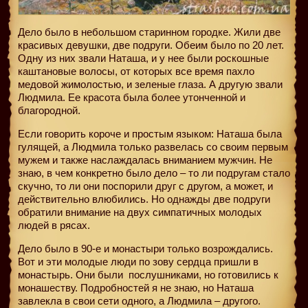
Дело было в небольшом старинном городке. Жили две
красивых девушки, две подруги. Обеим было по 20 лет.
Одну из них звали Наташа, и у нее были роскошные
каштановые волосы, от которых все время пахло
медовой жимолостью, и зеленые глаза. А другую звали
Людмила. Ее красота была более утонченной и
благородной.
Если говорить короче и простым языком: Наташа была
гулящей, а Людмила только развелась со своим первым
мужем и также наслаждалась вниманием мужчин. Не
знаю, в чем конкретно было дело – то ли подругам стало
скучно, то ли они поспорили друг с другом, а может, и
действительно влюбились. Но однажды две подруги
обратили внимание на двух симпатичных молодых
людей в рясах.
Дело было в 90-е и монастыри только возрождались.
Вот и эти молодые люди по зову сердца пришли в
монастырь. Они были
послушниками, но готовились к
монашеству. Подробностей я не знаю, но Наташа
завлекла в свои сети одного, а Людмила – другого.