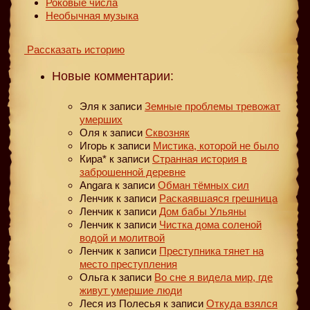
Роковые числа
Необычная музыка
Рассказать историю
Новые комментарии:
Эля
к записи
Земные проблемы тревожат
умерших
Оля
к записи
Сквозняк
Игорь
к записи
Мистика, которой не было
Кира*
к записи
Странная история в
заброшенной деревне
Angara
к записи
Обман тёмных сил
Ленчик
к записи
Раскаявшаяся грешница
Ленчик
к записи
Дом бабы Ульяны
Ленчик
к записи
Чистка дома соленой
водой и молитвой
Ленчик
к записи
Преступника тянет на
место преступления
Ольга
к записи
Во сне я видела мир, где
живут умершие люди
Леся из Полесья
к записи
Откуда взялся