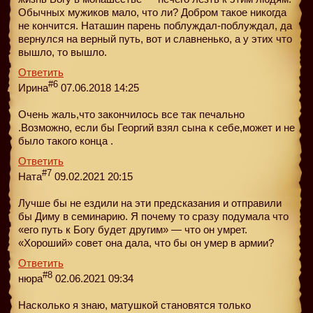
Обычных мужиков мало, что ли? Добром такое никогда
не кончится. Наташин парень поблуждал-поблуждал, да
вернулся на верный путь, вот и славненько, а у этих что
вышло, то вышло.
Ответить
#6
Ирина
07.06.2018 14:25
Очень жаль,что закончилось все так печально
.Возможно, если бы Георгий взял сына к себе,может и не
было такого конца .
Ответить
#7
Ната
09.02.2021 20:15
Лучше бы не ездили на эти предсказания и отправили
бы Диму в семинарию. Я почему то сразу подумала что
«его путь к Богу будет другим» — что он умрет.
«Хороший» совет она дала, что бы он умер в армии?
Ответить
#8
нюра
02.06.2021 09:34
Насколько я знаю, матушкой становятся только