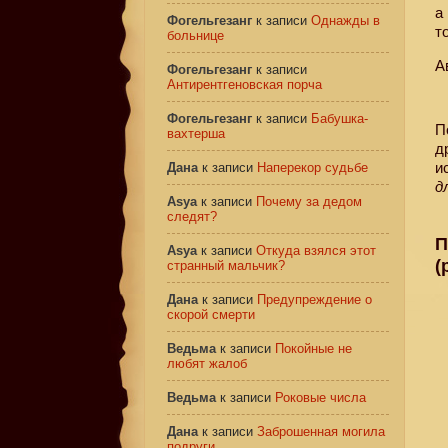
а
Фогельгезанг
к записи
Однажды в
т
больнице
А
Фогельгезанг
к записи
Антирентгеновская порча
Фогельгезанг
к записи
Бабушка-
П
вахтерша
д
и
Дана
к записи
Наперекор судьбе
д
Asya
к записи
Почему за дедом
следят?
П
Asya
к записи
Откуда взялся этот
(
странный мальчик?
Дана
к записи
Предупреждение о
скорой смерти
Ведьма
к записи
Покойные не
любят жалоб
Ведьма
к записи
Роковые числа
Дана
к записи
Заброшенная могила
подруги