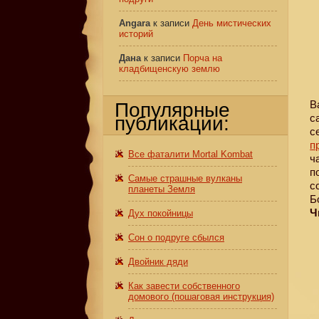
Angara
к записи
День мистических
историй
Дана
к записи
Порча на
кладбищенскую землю
В
Популярные
с
публикации:
с
п
Все фаталити Mortal Kombat
ч
п
Самые страшные вулканы
с
планеты Земля
Б
Ч
Дух покойницы
Сон о подруге сбылся
Двойник дяди
Как завести собственного
домового (пошаговая инструкция)