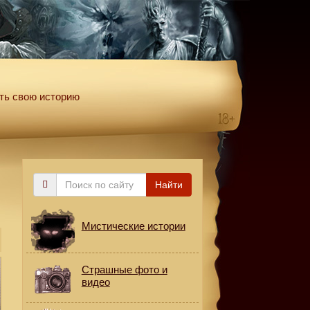
ть свою историю
Поиск
Найти
по
сайту
Мистические истории
Страшные фото и
видео