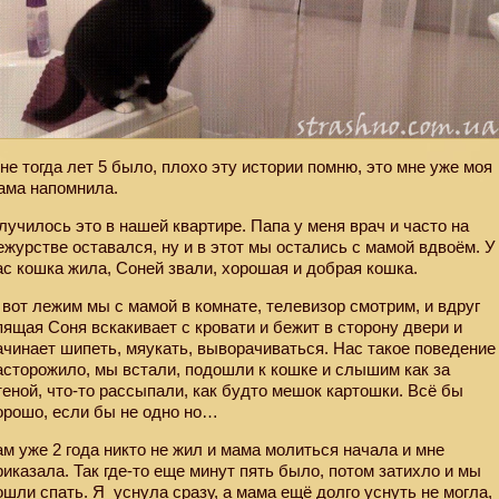
не тогда лет 5 было, плохо эту истории помню, это мне уже моя
ама напомнила.
лучилось это в нашей квартире. Папа у меня врач и часто на
ежурстве оставался, ну и в этот мы остались с мамой вдвоём. У
ас кошка жила, Соней звали, хорошая и добрая кошка.
 вот лежим мы с мамой в комнате, телевизор смотрим, и вдруг
пящая Соня вскакивает с кровати и бежит в сторону двери и
ачинает шипеть, мяукать, выворачиваться. Нас такое поведение
асторожило, мы встали, подошли к кошке и слышим как за
теной, что-то рассыпали, как будто мешок картошки. Всё бы
орошо, если бы не одно но…
ам уже 2 года никто не жил и мама молиться начала и мне
риказала. Так где-то еще минут пять было, потом затихло и мы
ошли спать. Я
уснула сразу, а мама ещё долго уснуть не могла,