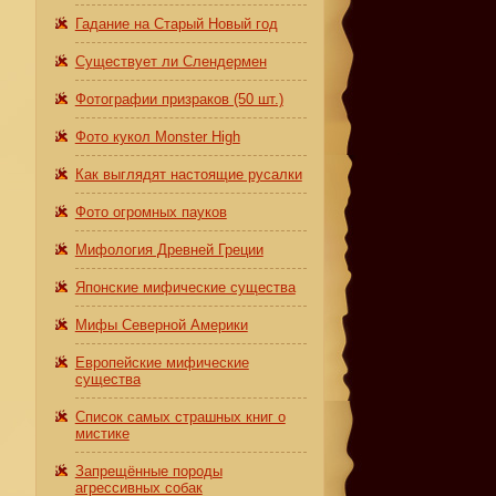
Гадание на Старый Новый год
Существует ли Слендермен
Фотографии призраков (50 шт.)
Фото кукол Monster High
Как выглядят настоящие русалки
Фото огромных пауков
Мифология Древней Греции
Японские мифические существа
Мифы Северной Америки
Европейские мифические
существа
Список самых страшных книг о
мистике
Запрещённые породы
агрессивных собак