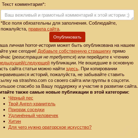
Текст комментария*:
*Все поля обязательны для заполнения. Соблюдайте,
пожалуйста,
правила сайта
.
Опубликовать
аша личная horror-история может быть опубликована на нашем
айте уже сегодня!
Добавьте собственную страшилку
прямо
ейчас (
регистрация не требуется
) или перейдите к чтению
редыдущей
/следующей
публикации. Не вошедшие в основную
асть сайта статьи можно найти
здесь
. При копировании
онравившихся историй, пожалуйста, не забывайте ставить
сылку на strashno.com со своего сайта или группы в соцсети.
ольшое спасибо за Вашу поддержку и участие в развитии сайта.
итайте также самые новые публикации в этой категории:
Чёрный пес
Твой Ангел-хранитель
Призрак соседки
Удлинённый человечек
Хитин
Для чего нужно ораторское искусство?