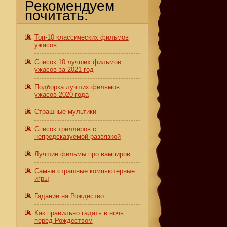
Рекомендуем
почитать:
Топ-10 классических фильмов
ужасов
Список 10 лучших фильмов
ужасов за 2021 год
Подборка лучших фильмов
ужасов 2020 года
Страшные мультики
Список триллеров с
непредсказуемой развязкой
Лучшие фильмы про вампиров
Самые страшные компьютерные
игры
Гадание на Рождество
Как правильно гадать в ночь
перед Рождеством