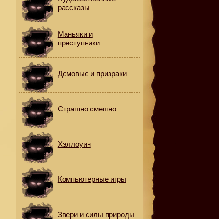
рассказы
Маньяки и
преступники
Домовые и призраки
Страшно смешно
Хэллоуин
Компьютерные игры
Звери и силы природы