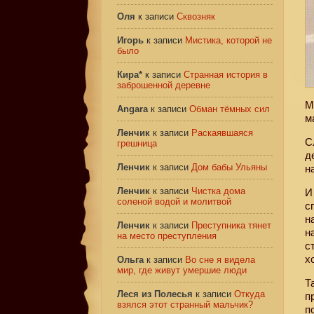
Оля
к записи
Сквозняк
Игорь
к записи
Мистика, которой не
было
Кира*
к записи
Странная история в
заброшенной деревне
М
Angara
к записи
Обман тёмных сил
м
Ленчик
к записи
Раскаявшаяся
С
грешница
д
Ленчик
к записи
Дом бабы Ульяны
н
Ленчик
к записи
Чистка дома
И
соленой водой и молитвой
с
н
Ленчик
к записи
Преступника тянет
н
на место преступления
с
х
Ольга
к записи
Во сне я видела
мир, где живут умершие люди
Т
Леся из Полесья
к записи
Откуда
п
взялся этот странный мальчик?
п