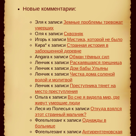
Новые комментарии:
Эля
к записи
Земные проблемы тревожат
умерших
Оля
к записи
Сквозняк
Игорь
к записи
Мистика, которой не было
Кира*
к записи
Странная история в
заброшенной деревне
Angara
к записи
Обман тёмных сил
Ленчик
к записи
Раскаявшаяся грешница
Ленчик
к записи
Дом бабы Ульяны
Ленчик
к записи
Чистка дома соленой
водой и молитвой
Ленчик
к записи
Преступника тянет на
место преступления
Ольга
к записи
Во сне я видела мир, где
живут умершие люди
Леся из Полесья
к записи
Откуда взялся
этот странный мальчик?
Фогельгезанг
к записи
Однажды в
больнице
Фогельгезанг
к записи
Антирентгеновская