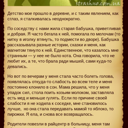
Детство мое прошло в деревне, и с таким явлением, как
сглаз, я сталкивалась неоднократно.
По соседству с нами жила старая бабушка, приветливая
и добрая. Я часто бегала к ней, помогала по мелочам (то
нитку в иголку втянуть, то подмести во дворе). Бабушка
рассказывала разные истории, сказки и меня, как
магнитом тянуло к ней. Единственное, что казалось мне
странным — у нее не было кота. Она говорила, что не
любит их, а те, что брала ради мышей, сами куда-то
девались.
Но вот по вечерам у меня стала часто болеть голова,
появлялась откуда-то слабость во всем теле и меня
постоянно клонило в сон. Мама решила, что у меня
упадок сил, стола поить козьим молоком, заставляла
есть мед и меньше гулять. Если по причине своей
слабости я не ходила к соседке, мне становилось
лучше,
но она стала передавать мамой то яблоко, то
пирожки. Я ела, и снова все возвращалось.
Родители повезли в райцентр в больницу, меня там