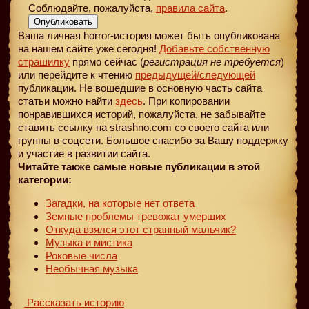
Соблюдайте, пожалуйста,
правила сайта
.
Опубликовать
Ваша личная horror-история может быть опубликована
на нашем сайте уже сегодня!
Добавьте собственную
страшилку
прямо сейчас (
регистрация не требуется
)
или перейдите к чтению
предыдущей
/следующей
публикации. Не вошедшие в основную часть сайта
статьи можно найти
здесь
. При копировании
понравившихся историй, пожалуйста, не забывайте
ставить ссылку на strashno.com со своего сайта или
группы в соцсети. Большое спасибо за Вашу поддержку
и участие в развитии сайта.
Читайте также самые новые публикации в этой
категории:
Загадки, на которые нет ответа
Земные проблемы тревожат умерших
Откуда взялся этот странный мальчик?
Музыка и мистика
Роковые числа
Необычная музыка
Рассказать историю