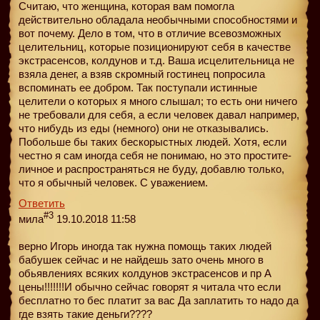
Считаю, что женщина, которая вам помогла
действительно обладала необычными способностями и
вот почему. Дело в том, что в отличие всевозможных
целительниц, которые позиционируют себя в качестве
экстрасенсов, колдунов и т.д. Ваша исцелительница не
взяла денег, а взяв скромный гостинец попросила
вспоминать ее добром. Так поступали истинные
целители о которых я много слышал; то есть они ничего
не требовали для себя, а если человек давал например,
что нибудь из еды (немного) они не отказывались.
Побольше бы таких бескорыстных людей. Хотя, если
честно я сам иногда себя не понимаю, но это простите-
личное и распространяться не буду, добавлю только,
что я обычный человек. С уважением.
Ответить
#3
мила
19.10.2018 11:58
верно Игорь иногда так нужна помощь таких людей
бабушек сейчас и не найдешь зато очень много в
обьявлениях всяких колдунов экстрасенсов и пр А
цены!!!!!!!И обычно сейчас говорят я читала что если
бесплатно то бес платит за вас Да заплатить то надо да
где взять такие деньги????