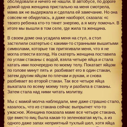
обследовали и ничего не нашли. В автобусе, по дороге
домой одна женщина пристально на меня смотрела,
мама аж не выдержала и сделала ей замечание. Но она
совсем не обиделась, а даже наоборот, сказала: «с
твоего ребенка кто-то тянет энергию, а я могу помочь». В
итоге мы вышли в том селе, где жила та женщина.
В своем доме она усадила меня на стул, а стол
застелили скатертью с какими-то странными вышитыми
символами, которые так притягивали меня, что я не
могла отвести взгляд. На скатерть женщина поставила
по углам стаканы с водой, взяла четыре яйца и стала
катать ими поочередно по моему телу. Покатает яйцом
по голове минут пять и
разбивает его в один стакан,
затем другим яйцом по плечам и рукам, и снова
разбивает во второй стакан. Так все четыре яйца
выкатала по всему моему телу и разбила в стаканы.
Затем стала над ними читать молитву.
Мы с мамой молча наблюдали, мне даже страшно стало,
казалось, что из стакана сейчас выпрыгнет что-то
ужасное. Женщина показала маме все четыре стакана,
где вместо яиц была какая-то зеленоватая муть, а из
одного даже запах неприятный тухлый шел, хотя яйца