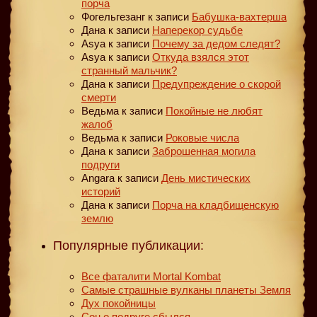
порча
Фогельгезанг
к записи
Бабушка-вахтерша
Дана
к записи
Наперекор судьбе
Asya
к записи
Почему за дедом следят?
Asya
к записи
Откуда взялся этот
странный мальчик?
Дана
к записи
Предупреждение о скорой
смерти
Ведьма
к записи
Покойные не любят
жалоб
Ведьма
к записи
Роковые числа
Дана
к записи
Заброшенная могила
подруги
Angara
к записи
День мистических
историй
Дана
к записи
Порча на кладбищенскую
землю
Популярные публикации:
Все фаталити Mortal Kombat
Самые страшные вулканы планеты Земля
Дух покойницы
Сон о подруге сбылся