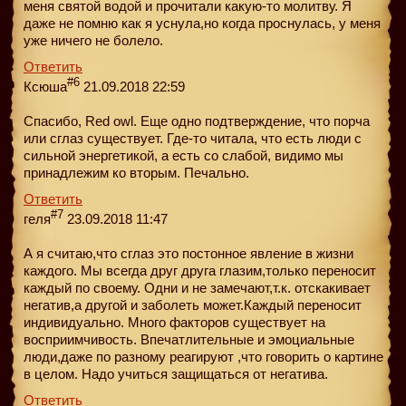
меня святой водой и прочитали какую-то молитву. Я
даже не помню как я уснула,но когда проснулась, у меня
уже ничего не болело.
Ответить
#6
Ксюша
21.09.2018 22:59
Спасибо, Red owl. Еще одно подтверждение, что порча
или сглаз существует. Где-то читала, что есть люди с
сильной энергетикой, а есть со слабой, видимо мы
принадлежим ко вторым. Печально.
Ответить
#7
геля
23.09.2018 11:47
А я считаю,что сглаз это постонное явление в жизни
каждого. Мы всегда друг друга глазим,только переносит
каждый по своему. Одни и не замечают,т.к. отскакивает
негатив,а другой и заболеть может.Каждый переносит
индивидуально. Много факторов существует на
восприимчивость. Впечатлительные и эмоциальные
люди,даже по разному реагируют ,что говорить о картине
в целом. Надо учиться защищаться от негатива.
Ответить