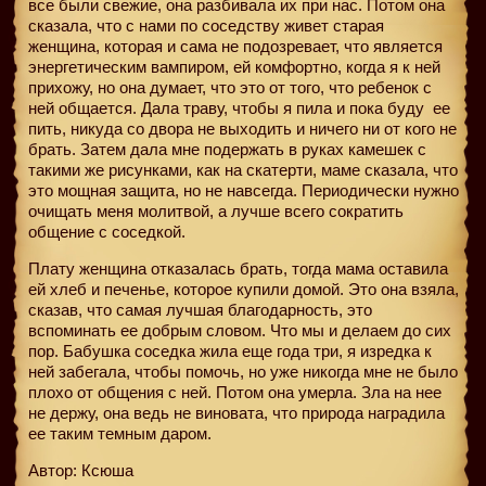
все были свежие, она разбивала их при нас. Потом она
сказала, что с нами по соседству живет старая
женщина, которая и сама не подозревает, что является
энергетическим вампиром, ей комфортно, когда я к ней
прихожу, но она думает, что это от того, что ребенок с
ней общается. Дала траву, чтобы я пила и пока буду
ее
пить, никуда со двора не выходить и ничего ни от кого не
брать. Затем дала мне подержать в руках камешек с
такими же рисунками, как на скатерти, маме сказала, что
это мощная защита, но не навсегда. Периодически нужно
очищать меня молитвой, а лучше всего сократить
общение с соседкой.
Плату женщина отказалась брать, тогда мама оставила
ей хлеб и печенье, которое купили домой. Это она взяла,
сказав, что самая лучшая благодарность, это
вспоминать ее добрым словом. Что мы и делаем до сих
пор. Бабушка соседка жила еще года три, я изредка к
ней забегала, чтобы помочь, но уже никогда мне не было
плохо от общения с ней. Потом она умерла. Зла на нее
не держу, она ведь не виновата, что природа наградила
ее таким темным даром.
Автор: Ксюша