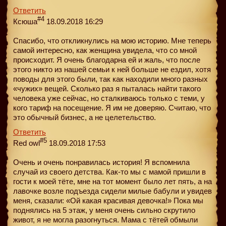
Ответить
#4
Ксюша
18.09.2018 16:29
Спасибо, что откликнулись на мою историю. Мне теперь
самой интересно, как женщина увидела, что со мной
происходит. Я очень благодарна ей и жаль, что после
этого никто из нашей семьи к ней больше не ездил, хотя
поводы для этого были, так как находили много разных
«чужих» вещей. Сколько раз я пыталась найти такого
человека уже сейчас, но сталкиваюсь только с теми, у
кого тариф на посещение. Я им не доверяю. Считаю, что
это обычный бизнес, а не целетельство.
Ответить
#5
Red owl
18.09.2018 17:53
Очень и очень понравилась история! Я вспомнила
случай из своего детства. Как-то мы с мамой пришли в
гости к моей тёте, мне на тот момент было лет пять, а на
лавочке возле подъезда сидели милые бабули и увидев
меня, сказали: «Ой какая красивая девочка!» Пока мы
поднялись на 5 этаж, у меня очень сильно скрутило
живот, я не могла разогнуться. Мама с тётей обмыли