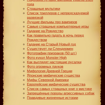
года
Страшные мультики
Список триллеров с непредсказуемой
развязкой
Лучшие фильмы про вампиров
Самые страшные компьютерные игры
Гадание на Рождество
Как правильно гадать в ночь перед
Рождеством
Гадание на Старый Новый год
Существует ли Слендермен
Фотографии призраков (50 шт.)
Фото кукол Monster High
Как выглядят настоящие русалки
Фото огромных пауков
Мифология Древней Греции
Японские мифические существа
Мифы Северной Америки
Европейские мифические существа
Список самых страшных книг о мистике
Запрещённые породы агрессивных собак
Правдивые жизненные истории