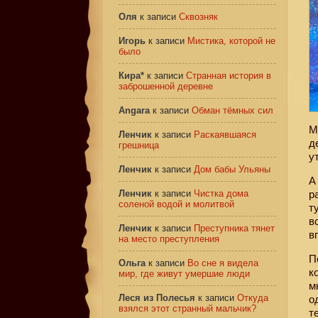
Оля
к записи
Сквозняк
Игорь
к записи
Мистика, которой не
было
Кира*
к записи
Странная история в
заброшенной деревне
Angara
к записи
Обман тёмных сил
М
Ленчик
к записи
Раскаявшаяся
д
грешница
у
Ленчик
к записи
Дом бабы Ульяны
А
Ленчик
к записи
Чистка дома
р
соленой водой и молитвой
т
в
Ленчик
к записи
Преступника тянет
в
на место преступления
П
Ольга
к записи
Во сне я видела
к
мир, где живут умершие люди
м
Леся из Полесья
к записи
Откуда
о
взялся этот странный мальчик?
т