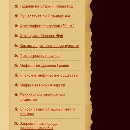
Гадание на Старый Новый год
Существует ли Слендермен
Фотографии призраков (50 шт.)
Фото кукол Monster High
Как выглядят настоящие русалки
Фото огромных пауков
Мифология Древней Греции
Японские мифические существа
Мифы Северной Америки
Европейские мифические
существа
Список самых страшных книг о
мистике
Запрещённые породы
агрессивных собак