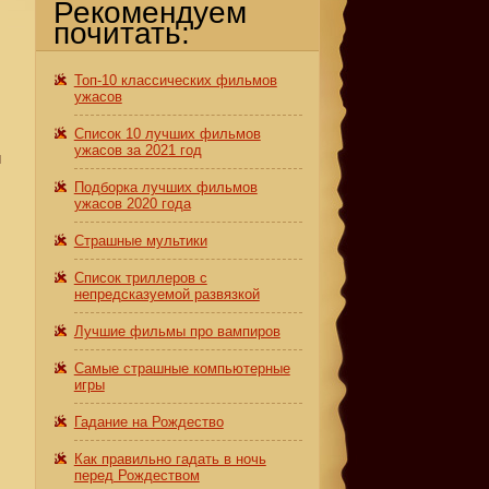
Рекомендуем
почитать:
Топ-10 классических фильмов
ужасов
Список 10 лучших фильмов
ужасов за 2021 год
и
Подборка лучших фильмов
ужасов 2020 года
Страшные мультики
Список триллеров с
непредсказуемой развязкой
Лучшие фильмы про вампиров
Самые страшные компьютерные
игры
Гадание на Рождество
Как правильно гадать в ночь
перед Рождеством