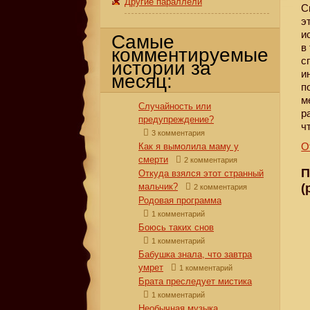
Другие параллели
С
э
и
Самые
в
комментируемые
с
истории за
и
месяц:
п
м
Случайность или
р
предупреждение?
ч
3 комментария
О
Как я вымолила маму у
смерти
2 комментария
П
Откуда взялся этот странный
(
мальчик?
2 комментария
Родовая программа
1 комментарий
Боюсь таких снов
1 комментарий
Бабушка знала, что завтра
умрет
1 комментарий
Брата преследует мистика
1 комментарий
Необычная музыка