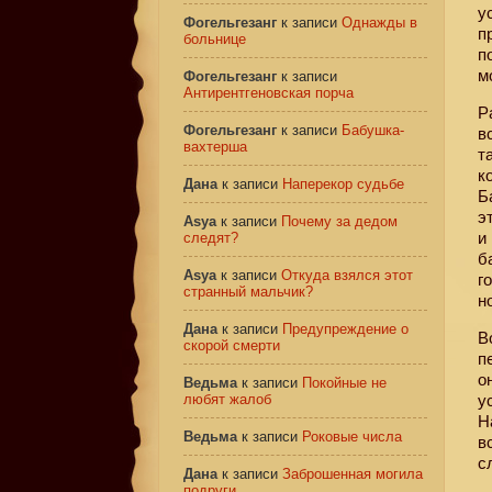
у
Фогельгезанг
к записи
Однажды в
п
больнице
п
м
Фогельгезанг
к записи
Антирентгеновская порча
Р
Фогельгезанг
к записи
Бабушка-
в
вахтерша
т
к
Дана
к записи
Наперекор судьбе
Б
э
Asya
к записи
Почему за дедом
и
следят?
б
Asya
к записи
Откуда взялся этот
г
странный мальчик?
н
Дана
к записи
Предупреждение о
В
скорой смерти
п
о
Ведьма
к записи
Покойные не
любят жалоб
у
Н
Ведьма
к записи
Роковые числа
в
с
Дана
к записи
Заброшенная могила
подруги