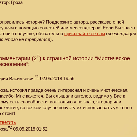
втор: Гроза
онравилась история? Поддержите автора, рассказав о ней
рузьям с помощью соцсетей или мессенджеров! Если Вы знаете
сторию получше, обязательно
присылайте её нам
(
регистрация
ля этого не требуется
).
омментарии (2
) к страшной истории "Мистическое
еснопение":
#1
рий Васильевич
02.05.2018 19:56
роза, история правда очень интересная и очень мистическая,
пасибо! Мне кажется, Вы слышали ангелов, видимо у Вас к
тому есть способности, вот только я не знаю, это дар или
роклятие, во всяком случае попусту их использовать уж точно
е стоит!
тветить
#2
роза
05.05.2018 01:52