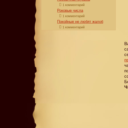
1 комментарий
Роковые числа
1 комментарий
Покойные не любят жалоб
1 комментарий
В
с
с
п
ч
п
с
Б
Ч