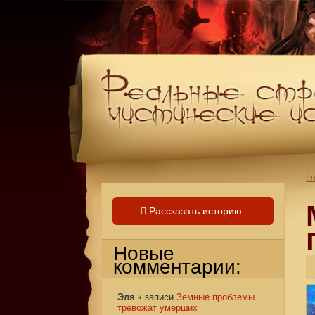
Г
Рассказать историю
Новые
комментарии:
Эля
к записи
Земные проблемы
тревожат умерших