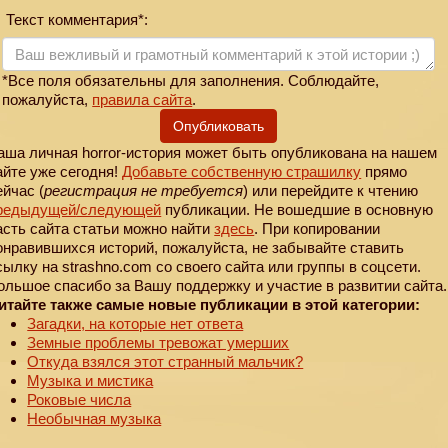
Текст комментария*:
*Все поля обязательны для заполнения. Соблюдайте,
пожалуйста,
правила сайта
.
Опубликовать
аша личная horror-история может быть опубликована на нашем
айте уже сегодня!
Добавьте собственную страшилку
прямо
ейчас (
регистрация не требуется
) или перейдите к чтению
редыдущей
/следующей
публикации. Не вошедшие в основную
асть сайта статьи можно найти
здесь
. При копировании
онравившихся историй, пожалуйста, не забывайте ставить
сылку на strashno.com со своего сайта или группы в соцсети.
ольшое спасибо за Вашу поддержку и участие в развитии сайта.
итайте также самые новые публикации в этой категории:
Загадки, на которые нет ответа
Земные проблемы тревожат умерших
Откуда взялся этот странный мальчик?
Музыка и мистика
Роковые числа
Необычная музыка