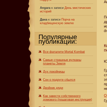
А
Angara
к записи
День мистических
историй
П
Дана
к записи
Порча на
д
кладбищенскую землю
и
д
Популярные
публикации:
К
п
Все фаталити Mortal Kombat
Самые страшные вулканы
Ю
планеты Земля
Г
Дух покойницы
с
э
Сон о подруге сбылся
п
Двойник дяди
н
О
Как завести собственного
домового (пошаговая инструкция)
Г