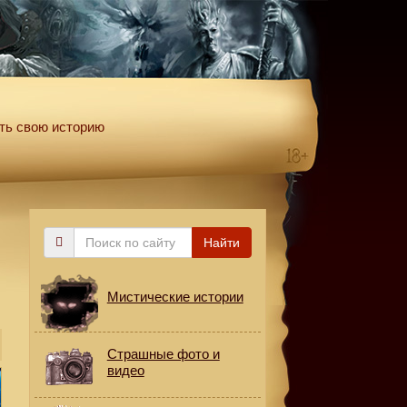
ть свою историю
Поиск
Найти
по
сайту
Мистические истории
Страшные фото и
видео