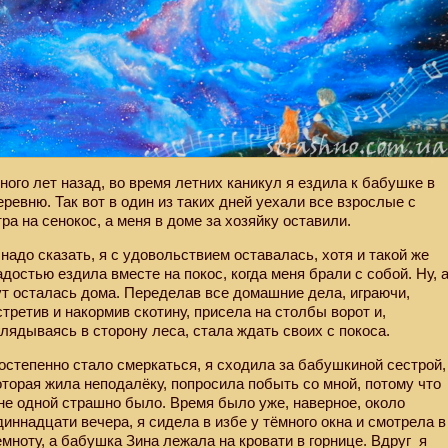
ного лет назад, во время летних каникул я ездила к бабушке в
еревню. Так вот в один из таких дней уехали все взрослые с
тра на сенокос, а меня в доме за хозяйку оставили.
 надо сказать, я с удовольствием оставалась, хотя и такой же
адостью ездила вместе на покос, когда меня брали с собой. Ну, 
ут осталась дома. Переделав все домашние дела, играючи,
стретив и накормив скотину, присела на столбы ворот и,
глядываясь в сторону леса, стала ждать своих с покоса.
остепенно стало смеркаться, я сходила за бабушкиной сестрой,
оторая жила неподалёку, попросила побыть со мной, потому что
не одной страшно было. Время было уже, наверное, около
диннадцати вечера, я сидела в избе у тёмного окна и смотрела в
емноту, а бабушка Зина лежала на кровати в горнице. Вдруг
я