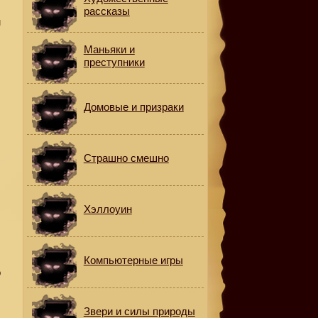
рассказы
м
Маньяки и
преступники
Домовые и призраки
Страшно смешно
Хэллоуин
Я
Компьютерные игры
о
Звери и силы природы