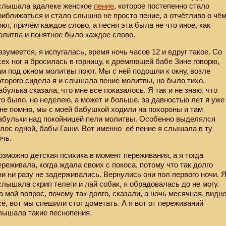
слышала вдалеке женское
пение
, которое постепенно стало
риближаться и стало слышно не просто пение, а отчётливо о чё
оют, причём каждое слово, а песня эта была не что иное, как
олитва и понятное было каждое слово.
азумеется, я испугалась, время ночь часов 12 и вдруг такое. Со
сех ног я бросилась в горницу, к дремлющей бабе Зине говорю,
ам под окном молитвы поют. Мы с ней подошли к окну, возле
оторого сидела я и слышала пение молитвы, но было тихо.
абулька сказала, что мне все показалось. Я так и не знаю, что
то было, но неделею, а может и больше, за давностью лет я уже
 не помню, мы с моей бабушкой ходили на похороны и там
абульки над покойницей пели молитвы. Особенно выделялся
олос одной, бабы Гаши. Вот именно
её пение я слышала в ту
очь.
озможно детская психика в момент переживания, а я тогда
ереживала, когда ждала своих с покоса, потому что так долго
ни ни разу не задерживались. Вернулись они пол первого ночи. 
слышала скрип телеги и лай собак, я обрадовалась до не могу.
а мой вопрос, почему так долго, сказали, а ночь месячная, видн
сё, вот мы спешили стог дометать. А я вот от переживаний
лышала такие песнопения.