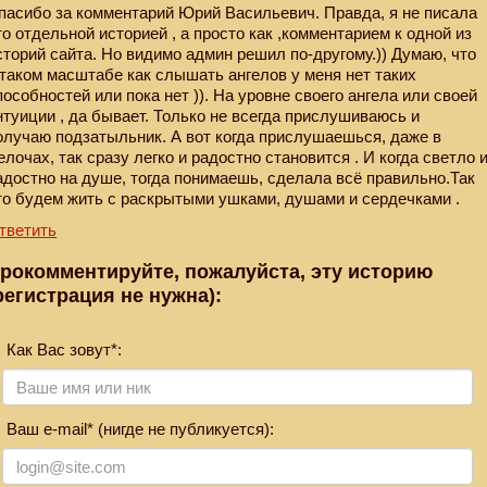
пасибо за комментарий Юрий Васильевич. Правда, я не писала
то отдельной историей , а просто как ,комментарием к одной из
сторий сайта. Но видимо админ решил по-другому.)) Думаю, что
 таком масштабе как слышать ангелов у меня нет таких
пособностей или пока нет )). На уровне своего ангела или своей
нтуиции , да бывает. Только не всегда прислушиваюсь и
олучаю подзатыльник. А вот когда прислушаешься, даже в
елочах, так сразу легко и радостно становится . И когда светло 
адостно на душе, тогда понимаешь, сделала всё правильно.Так
то будем жить с раскрытыми ушками, душами и сердечками .
тветить
рокомментируйте, пожалуйста, эту историю
регистрация не нужна):
Как Вас зовут*:
Ваш e-mail* (нигде не публикуется):