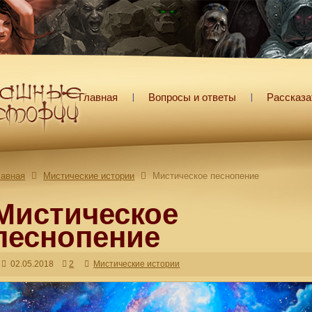
Главная
Вопросы и ответы
Рассказа
лавная
Мистические истории
Мистическое песнопение
Мистическое
песнопение
02.05.2018
2
Мистические истории