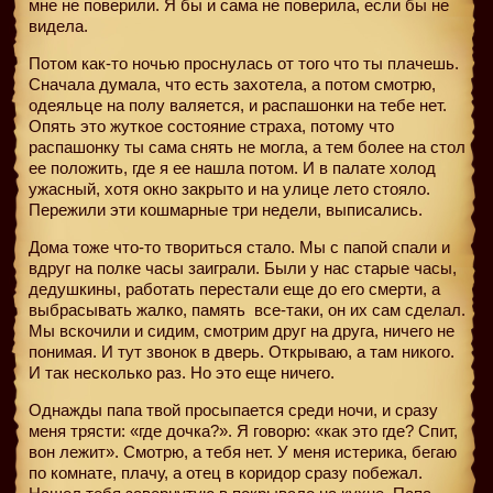
мне не поверили. Я бы и сама не поверила, если бы не
видела.
Потом как-то ночью проснулась от того что ты плачешь.
Сначала думала, что есть захотела, а потом смотрю,
одеяльце на полу валяется, и распашонки на тебе нет.
Опять это жуткое состояние страха, потому что
распашонку ты сама снять не могла, а тем более на стол
ее положить, где я ее нашла потом. И в палате холод
ужасный, хотя окно закрыто и на улице лето стояло.
Пережили эти кошмарные три недели, выписались.
Дома тоже что-то твориться стало. Мы с папой спали и
вдруг на полке часы заиграли. Были у нас старые часы,
дедушкины, работать перестали еще до его смерти, а
выбрасывать жалко, память
все-таки, он их сам сделал.
Мы вскочили и сидим, смотрим друг на друга, ничего не
понимая. И тут звонок в дверь. Открываю, а там никого.
И так несколько раз. Но это еще ничего.
Однажды папа твой просыпается среди ночи, и сразу
меня трясти: «где дочка?». Я говорю: «как это где? Спит,
вон лежит». Смотрю, а тебя нет. У меня истерика, бегаю
по комнате, плачу, а отец в коридор сразу побежал.