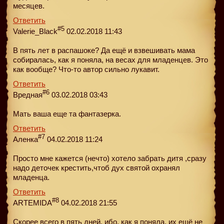
месяцев.
Ответить
#5
Valerie_Black
02.02.2018 11:43
В пять лет в распашоке? Да ещё и взвешивать мама
собиралась, как я поняла, на весах для младенцев. Это
как вообще? Что-то автор сильно лукавит.
Ответить
#6
Вредная
03.02.2018 03:43
Мать ваша еще та фантазерка.
Ответить
#7
Аленка
04.02.2018 11:24
Просто мне кажется (нечто) хотело забрать дитя ,сразу
надо деточек крестить,чтоб дух святой охранял
младенца.
Ответить
#8
ARTEMIDA
04.02.2018 21:55
Скорее всего в пять дней, ибо, как я поняла, их ещё не