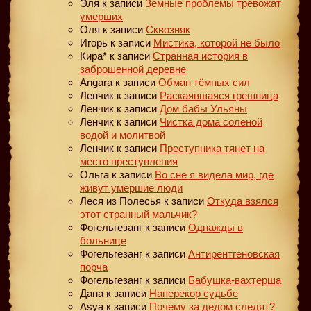
Эля
к записи
Земные проблемы тревожат
умерших
Оля
к записи
Сквозняк
Игорь
к записи
Мистика, которой не было
Кира*
к записи
Странная история в
заброшенной деревне
Angara
к записи
Обман тёмных сил
Ленчик
к записи
Раскаявшаяся грешница
Ленчик
к записи
Дом бабы Ульяны
Ленчик
к записи
Чистка дома соленой
водой и молитвой
Ленчик
к записи
Преступника тянет на
место преступления
Ольга
к записи
Во сне я видела мир, где
живут умершие люди
Леся из Полесья
к записи
Откуда взялся
этот странный мальчик?
Фогельгезанг
к записи
Однажды в
больнице
Фогельгезанг
к записи
Антирентгеновская
порча
Фогельгезанг
к записи
Бабушка-вахтерша
Дана
к записи
Наперекор судьбе
Asya
к записи
Почему за дедом следят?