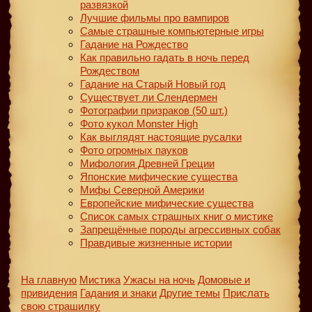
развязкой
Лучшие фильмы про вампиров
Самые страшные компьютерные игры
Гадание на Рождество
Как правильно гадать в ночь перед
Рождеством
Гадание на Старый Новый год
Существует ли Слендермен
Фотографии призраков (50 шт.)
Фото кукол Monster High
Как выглядят настоящие русалки
Фото огромных пауков
Мифология Древней Греции
Японские мифические существа
Мифы Северной Америки
Европейские мифические существа
Список самых страшных книг о мистике
Запрещённые породы агрессивных собак
Правдивые жизненные истории
На главную
Мистика
Ужасы на ночь
Домовые и
привидения
Гадания и знаки
Другие темы
Прислать
свою страшилку