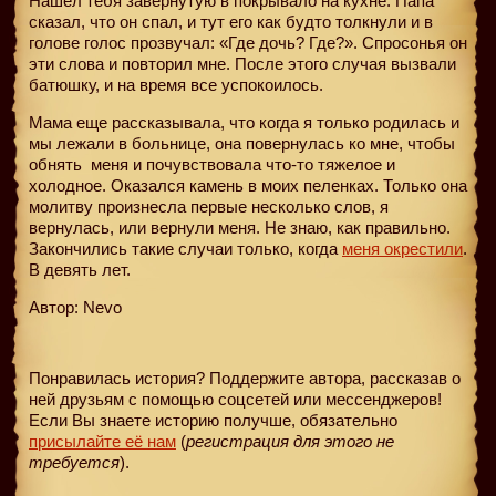
Нашел тебя завернутую в покрывало на кухне. Папа
сказал, что он спал, и тут его как будто толкнули и в
голове голос прозвучал: «Где дочь? Где?». Спросонья он
эти слова и повторил мне. После этого случая вызвали
батюшку, и на время все успокоилось.
Мама еще рассказывала, что когда я только родилась и
мы лежали в больнице, она повернулась ко мне, чтобы
обнять
меня и почувствовала что-то тяжелое и
холодное. Оказался камень в моих пеленках. Только она
молитву произнесла первые несколько слов, я
вернулась, или вернули меня. Не знаю, как правильно.
Закончились такие случаи только, когда
меня окрестили
.
В девять лет.
Автор: Nevo
Понравилась история? Поддержите автора, рассказав о
ней друзьям с помощью соцсетей или мессенджеров!
Если Вы знаете историю получше, обязательно
присылайте её нам
(
регистрация для этого не
требуется
).