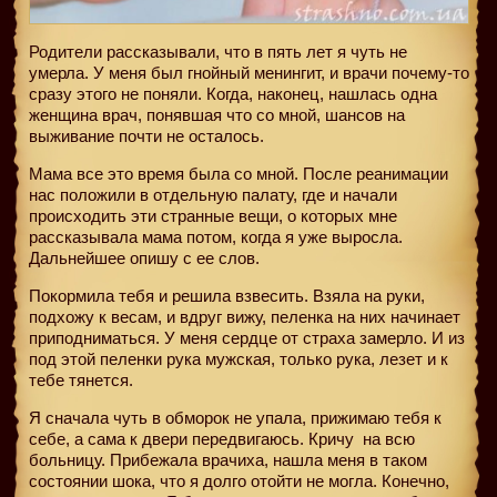
Родители рассказывали, что в пять лет я чуть не
умерла. У меня был гнойный менингит, и врачи почему-то
сразу этого не поняли. Когда, наконец, нашлась одна
женщина врач, понявшая что со мной, шансов на
выживание почти не осталось.
Мама все это время была со мной. После реанимации
нас положили в отдельную палату, где и начали
происходить эти странные вещи, о которых мне
рассказывала мама потом, когда я уже выросла.
Дальнейшее опишу с ее слов.
Покормила тебя и решила взвесить. Взяла на руки,
подхожу к весам, и вдруг вижу, пеленка на них начинает
приподниматься. У меня сердце от страха замерло. И из
под этой пеленки рука мужская, только рука, лезет и к
тебе тянется.
Я сначала чуть в обморок не упала, прижимаю тебя к
себе, а сама к двери передвигаюсь. Кричу
на всю
больницу. Прибежала врачиха, нашла меня в таком
состоянии шока, что я долго отойти не могла. Конечно,