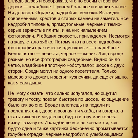
Оглядываюсь и соображаю, что по обеим сторонам
дороги — кладбище. Причем большое и внушительное.
Ни деревца. Оградки, надгробия, веночки. Выглядит
современным, крестов и старых камней не заметил. Все
надгробия типовые, прямоугольные, черные и темно-
серые зернистые плиты, и на них напылением
фотографии. Я сбавил скорость, пригляделся. Несмотря
на жару, стало зябко. Потому что на всех надгробиях
фотографии практически одинаковые — свадебные.
Белое пятно — невеста, черное — жених. Лица вроде
разные, но все фотографии свадебные. Видно было
четко, кладбище вплотную «обступало» шоссе с двух
сторон. Среди могил ни одного посетителя. Только
марево это дрожит, и звенят кузнечики, да еще слышно,
как я сам дышу.
Не
могу сказать, что сильно испугался, но ощутил
тревогу и тоску, поехал быстрее по шоссе, но ощущение
было как во сне. Вроде налегаешь на педали из
последних сил, дорога ровная, ни ухаба, ни взгорка, а
ехать тяжело и медленно, будто в гору или колеса
вязнут в мазуте. И кладбище все не кончается, как
будто одна и та же картинка бесконечно проматывается:
голубые оградки, черные надгробия с улыбающимися