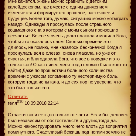
Мне кажется, жизнь можно сравнить с детским
калейдоскопом, где вместе с одним движением
изменяется и формируется прошлое, настоящее и
будущее. Более того, думаю, ситуацию можно «отыграть
назад». Однажды я проснулась после страшного
кошмарного сна в котором с моим сыном произошло
несчастье. Во сне я очень долго плакала и молила Бога,
чтобы это оказалось сном! Сколько времени это
длилось, не помню, мне казалось бесконечно! Когда я
проснулась вся в слезах, снова плакала, но уже от
счастья, и благодарила Бога, что все в порядке и это
только сон! Счастливее меня тогда сложно было кого-то
найти) Даже по прошествии большого количества
времени с ужасом вспоминаю ту нестерпимую боль,
которую тогда испытала, и до сих пор не уверена, что
это был только сон.
Ответить
#10
геля
10.09.2018 22:14
Отчасти так и есть,но только от части. Если бы ,человек
был независим от обстоятельств и других,тогда да.
Можно наконструировать много чего,влоть до воприятия
поминутного. Счастливый бежишь,под ногами землю не