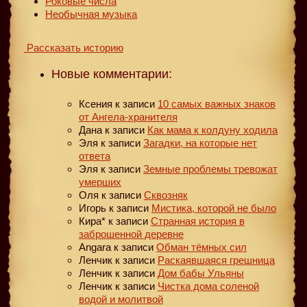
Роковые числа
Необычная музыка
Рассказать историю
Новые комментарии:
Ксения
к записи
10 самых важных знаков
от Ангела-хранителя
Дана
к записи
Как мама к колдуну ходила
Эля
к записи
Загадки, на которые нет
ответа
Эля
к записи
Земные проблемы тревожат
умерших
Оля
к записи
Сквозняк
Игорь
к записи
Мистика, которой не было
Кира*
к записи
Странная история в
заброшенной деревне
Angara
к записи
Обман тёмных сил
Ленчик
к записи
Раскаявшаяся грешница
Ленчик
к записи
Дом бабы Ульяны
Ленчик
к записи
Чистка дома соленой
водой и молитвой