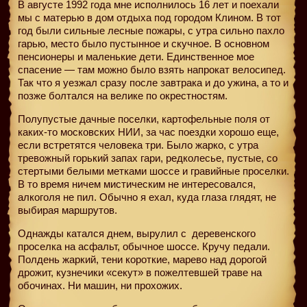
В августе 1992 года мне исполнилось 16 лет и поехали
мы с матерью в дом отдыха под городом Клином. В тот
год были сильные лесные пожары, с утра сильно пахло
гарью, место было пустынное и скучное. В основном
пенсионеры и маленькие дети. Единственное мое
спасение — там можно было взять напрокат велосипед.
Так что я уезжал сразу после завтрака и до ужина, а то и
позже болтался на велике по окрестностям.
Полупустые дачные поселки, картофельные поля от
каких-то московских НИИ, за час поездки хорошо еще,
если встретятся человека три. Было жарко, с утра
тревожный горький запах гари, редколесье, пустые, со
стертыми белыми метками шоссе и гравийные проселки.
В то время ничем мистическим не интересовался,
алкоголя не пил. Обычно я ехал, куда глаза глядят, не
выбирая маршрутов.
Однажды катался днем, вырулил с
деревенского
проселка на асфальт, обычное шоссе. Кручу педали.
Полдень жаркий, тени короткие, марево над дорогой
дрожит, кузнечики «секут» в пожелтевшей траве на
обочинах. Ни машин, ни прохожих.