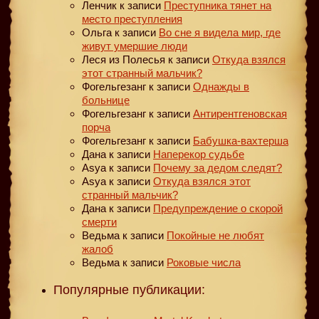
Ленчик
к записи
Преступника тянет на
место преступления
Ольга
к записи
Во сне я видела мир, где
живут умершие люди
Леся из Полесья
к записи
Откуда взялся
этот странный мальчик?
Фогельгезанг
к записи
Однажды в
больнице
Фогельгезанг
к записи
Антирентгеновская
порча
Фогельгезанг
к записи
Бабушка-вахтерша
Дана
к записи
Наперекор судьбе
Asya
к записи
Почему за дедом следят?
Asya
к записи
Откуда взялся этот
странный мальчик?
Дана
к записи
Предупреждение о скорой
смерти
Ведьма
к записи
Покойные не любят
жалоб
Ведьма
к записи
Роковые числа
Популярные публикации: