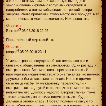
захочет. Поэтому вам снится сон, где вы видите
закольцованный фильм с голубыми оградками и
надгробиями, а потом заболеваете от резкой потери
энергии. Рвите привязки к этому месту, всё пройдет. А то
мало ли чем это может закончится. Нехорошо это.
Ответить
#3
Виктор
05.09.2018 22:28
Параллельный мир какой-то.
Ответить
#4
клара
05.09.2018 23:41
У меня странное ощущение было несколько раз и
связано с общественным транспортом. Один раз еду и
смотрю в окно. Всю местность прекрасно знаю . И
ниоткуда возникает чувство,что она такая же ,но немного
другая,как бы искажаться начинает. Но не в прямом
смысле ,а как бы ту же картинку перелистнули и
смотришь,как на другой странице ,что-то меняется , а
непонятно что. Длилось недолго. Второй случай ,тоже
также начался , но решила посмотреть ,что будет
дальше и отключилась . Провал полный на какую то
минуту.Очнулась на остановке-стою и думаю,с чего это