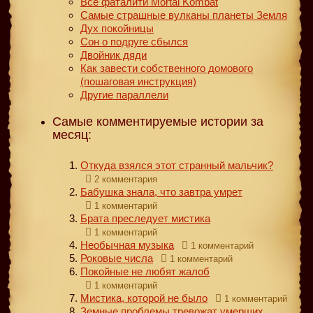
Все фаталити Mortal Kombat
Самые страшные вулканы планеты Земля
Дух покойницы
Сон о подруге сбылся
Двойник дяди
Как завести собственного домового
(пошаговая инструкция)
Другие параллели
Самые комментируемые истории за
месяц:
Откуда взялся этот странный мальчик?
2 комментария
Бабушка знала, что завтра умрет
1 комментарий
Брата преследует мистика
1 комментарий
Необычная музыка
1 комментарий
Роковые числа
1 комментарий
Покойные не любят жалоб
1 комментарий
Мистика, которой не было
1 комментарий
Земные проблемы тревожат умерших