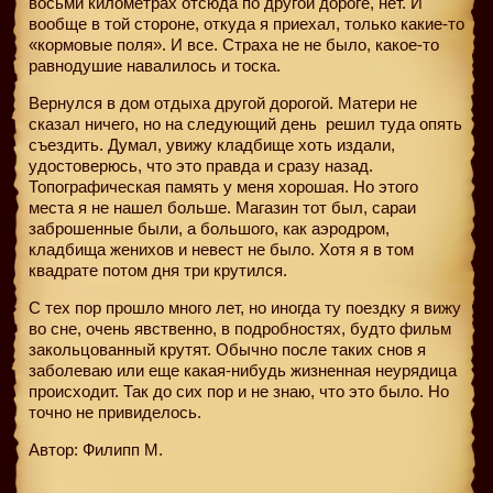
восьми километрах отсюда по другой дороге, нет. И
вообще в той стороне, откуда я приехал, только какие-то
«кормовые поля». И все. Страха не не было, какое-то
равнодушие навалилось и тоска.
Вернулся в дом отдыха другой дорогой. Матери не
сказал ничего, но на следующий день
решил туда опять
съездить. Думал, увижу кладбище хоть издали,
удостоверюсь, что это правда и сразу назад.
Топографическая память у меня хорошая. Но этого
места я не нашел больше. Магазин тот был, сараи
заброшенные были, а большого, как аэродром,
кладбища женихов и невест не было. Хотя я в том
квадрате потом дня три крутился.
С тех пор прошло много лет, но иногда ту поездку я вижу
во сне, очень явственно, в подробностях, будто фильм
закольцованный крутят. Обычно после таких снов я
заболеваю или еще какая-нибудь жизненная неурядица
происходит. Так до сих пор и не знаю, что это было. Но
точно не привиделось.
Автор: Филипп М.