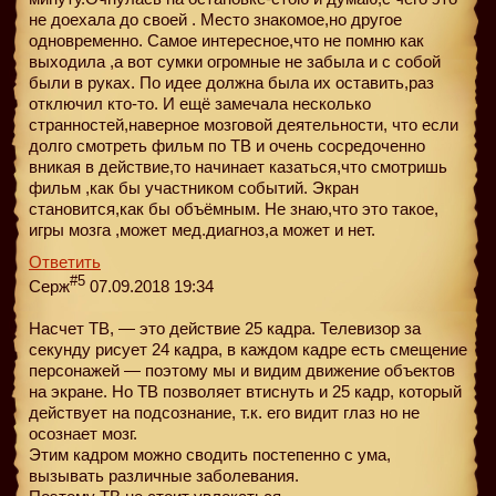
не доехала до своей . Место знакомое,но другое
одновременно. Самое интересное,что не помню как
выходила ,а вот сумки огромные не забыла и с собой
были в руках. По идее должна была их оставить,раз
отключил кто-то. И ещё замечала несколько
странностей,наверное мозговой деятельности, что если
долго смотреть фильм по ТВ и очень сосредоченно
вникая в действие,то начинает казаться,что смотришь
фильм ,как бы участником событий. Экран
становится,как бы объёмным. Не знаю,что это такое,
игры мозга ,может мед.диагноз,а может и нет.
Ответить
#5
Серж
07.09.2018 19:34
Насчет ТВ, — это действие 25 кадра. Телевизор за
секунду рисует 24 кадра, в каждом кадре есть смещение
персонажей — поэтому мы и видим движение объектов
на экране. Но ТВ позволяет втиснуть и 25 кадр, который
действует на подсознание, т.к. его видит глаз но не
осознает мозг.
Этим кадром можно сводить постепенно с ума,
вызывать различные заболевания.