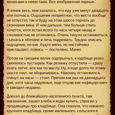
женихами и невестами. Все изображения парные.
Я взмок весь, мне казалось, что еду уже минут двадцать
или полчаса. Ощущение неприятное, что место вообще
не отпустит, так и буду на этом шоссе торчать до
скончания века. И чем дальше, тем больше спать
хочется, хотя встал всего-то часа четыре назад и
сонливостью не отличаюсь. Очень тянуло остановиться,
съехать к обочине и лечь подремать. Трудно описать
ощущение, но как
будто мягко, но настойчиво
приглашают: ложись — постелено. Манит.
Потом на трещине велик подпрыгнул, кладбище резко
сменилось пустырем. Как резинку отпустили — сразу
ехать легче, все как по маслу. Ну, я еще долго по этому
шоссе гнал, не оборачиваясь. Наконец остановился,
глянул на часы — стоят. Причем как раз на двенадцати
дня, хотя часы надежные, еще отцовские «офицерские»
и заводил недавно.
Доехал до ближайшего населенного пункта, там
магазинчик, зашел хлеба и воды купить, спросил у
продавщицы про кладбище. Она сказала, что никакого
крупного кладбища, кроме маленького, сельского в