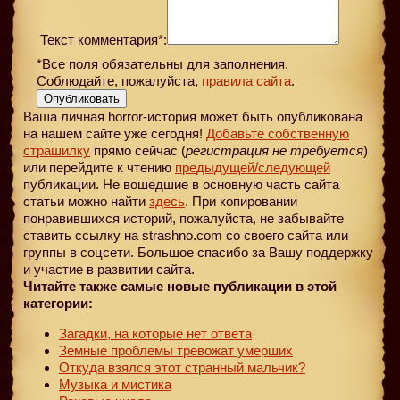
Текст комментария*:
*Все поля обязательны для заполнения.
Соблюдайте, пожалуйста,
правила сайта
.
Опубликовать
Ваша личная horror-история может быть опубликована
на нашем сайте уже сегодня!
Добавьте собственную
страшилку
прямо сейчас (
регистрация не требуется
)
или перейдите к чтению
предыдущей
/следующей
публикации. Не вошедшие в основную часть сайта
статьи можно найти
здесь
. При копировании
понравившихся историй, пожалуйста, не забывайте
ставить ссылку на strashno.com со своего сайта или
группы в соцсети. Большое спасибо за Вашу поддержку
и участие в развитии сайта.
Читайте также самые новые публикации в этой
категории:
Загадки, на которые нет ответа
Земные проблемы тревожат умерших
Откуда взялся этот странный мальчик?
Музыка и мистика