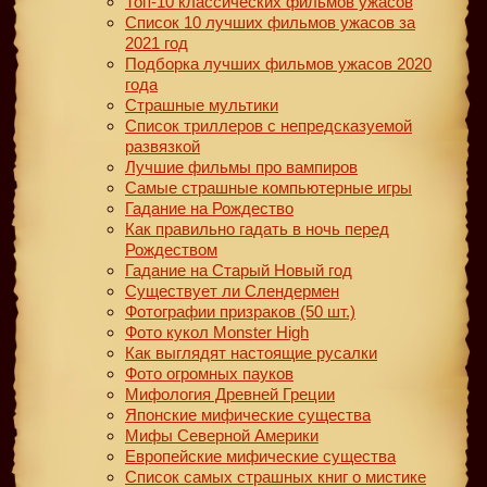
Топ-10 классических фильмов ужасов
Список 10 лучших фильмов ужасов за
2021 год
Подборка лучших фильмов ужасов 2020
года
Страшные мультики
Список триллеров с непредсказуемой
развязкой
Лучшие фильмы про вампиров
Самые страшные компьютерные игры
Гадание на Рождество
Как правильно гадать в ночь перед
Рождеством
Гадание на Старый Новый год
Существует ли Слендермен
Фотографии призраков (50 шт.)
Фото кукол Monster High
Как выглядят настоящие русалки
Фото огромных пауков
Мифология Древней Греции
Японские мифические существа
Мифы Северной Америки
Европейские мифические существа
Список самых страшных книг о мистике