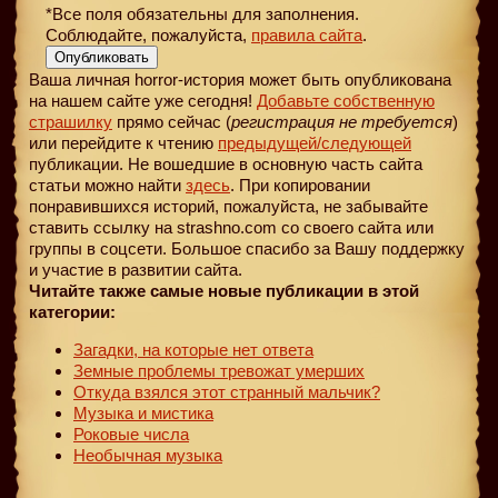
*Все поля обязательны для заполнения.
Соблюдайте, пожалуйста,
правила сайта
.
Опубликовать
Ваша личная horror-история может быть опубликована
на нашем сайте уже сегодня!
Добавьте собственную
страшилку
прямо сейчас (
регистрация не требуется
)
или перейдите к чтению
предыдущей
/следующей
публикации. Не вошедшие в основную часть сайта
статьи можно найти
здесь
. При копировании
понравившихся историй, пожалуйста, не забывайте
ставить ссылку на strashno.com со своего сайта или
группы в соцсети. Большое спасибо за Вашу поддержку
и участие в развитии сайта.
Читайте также самые новые публикации в этой
категории:
Загадки, на которые нет ответа
Земные проблемы тревожат умерших
Откуда взялся этот странный мальчик?
Музыка и мистика
Роковые числа
Необычная музыка