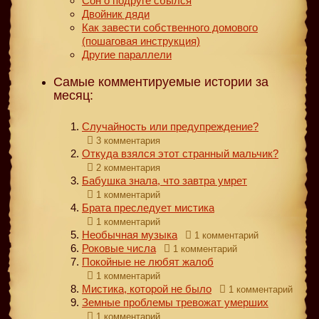
Сон о подруге сбылся
Двойник дяди
Как завести собственного домового
(пошаговая инструкция)
Другие параллели
Самые комментируемые истории за
месяц:
Случайность или предупреждение?
3 комментария
Откуда взялся этот странный мальчик?
2 комментария
Бабушка знала, что завтра умрет
1 комментарий
Брата преследует мистика
1 комментарий
Необычная музыка
1 комментарий
Роковые числа
1 комментарий
Покойные не любят жалоб
1 комментарий
Мистика, которой не было
1 комментарий
Земные проблемы тревожат умерших
1 комментарий