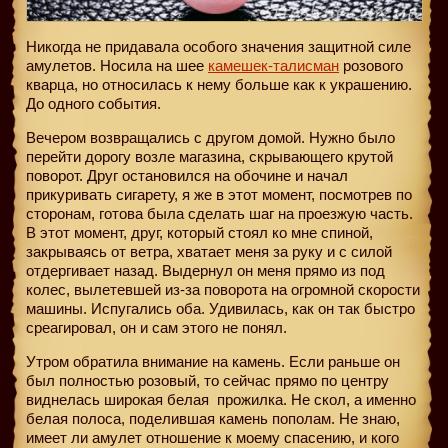
Никогда не придавала особого значения защитной силе
амулетов. Носила на шее
камешек-талисман
розового
кварца, но относилась к нему больше как к украшению.
До одного события.
Вечером возвращались с другом домой. Нужно было
перейти дорогу возле магазина, скрывающего крутой
поворот. Друг остановился на обочине и начал
прикуривать сигарету, я же в этот момент, посмотрев по
сторонам, готова была сделать шаг на проезжую часть.
В этот момент, друг, который стоял ко мне спиной,
закрываясь от ветра, хватает меня за руку и с силой
отдергивает назад. Выдернул он меня прямо из под
колес, вылетевшей из-за поворота на огромной скорости
машины. Испугались оба. Удивилась, как он так быстро
среагировал, он и сам этого не понял.
Утром обратила внимание на камень. Если раньше он
был полностью розовый, то сейчас прямо по центру
виднелась широкая белая
прожилка. Не скол, а именно
белая полоса, поделившая камень пополам. Не знаю,
имеет ли амулет отношение к моему спасению, и кого