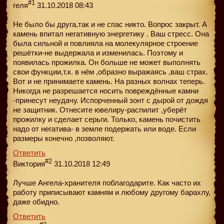
#1
геля
31.10.2018 08:43
Не было бы друга,так и не спас никто. Вопрос закрыт. А
камень впитал негативную энергетику . Ваш стресс. Она
была сильной и повлияла на молекулярное строение
решётки-не выдержала и изменилась. Поэтому и
появилась прожилка. Он больше не может выполнять
свои функции,т.к. в нём ,образно выражаясь ,ваш страх.
Вот и не принимаете камень. На разных волнах теперь.
Никогда не разрешается носить повреждённые камни
-принесут неудачу. Испорченный зонт с дырой от дождя
не защитник. Отнесите ювелиру-распилит ,уберёт
прожилку и сделает серьги. Только, камень почистить
надо от негатива- в земле подержать или воде. Если
размеры конечно ,позволяют.
Ответить
#2
Виктория
31.10.2018 12:49
Лучше Ангела-хранителя поблагодарите. Как часто их
работу приписывают камням и любому другому барахлу,
даже обидно.
Ответить