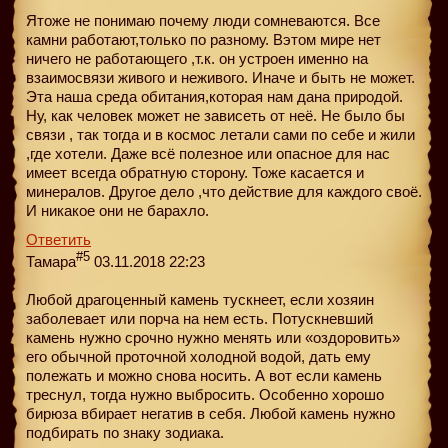
Ятоже не понимаю почему люди сомневаются. Все
камни работают,только по разному. Вэтом мире нет
ничего не работающего ,т.к. он устроен именно на
взаимосвязи живого и неживого. Иначе и быть не может.
Эта наша среда обитания,которая нам дана природой.
Ну, как человек может не зависеть от неё. Не было бы
связи , так тогда и в космос летали сами по себе и жили
,где хотели. Даже всё полезное или опасное для нас
имеет всегда обратную сторону. Тоже касается и
минералов. Другое дело ,что действие для каждого своё.
И никакое они не барахло.
Ответить
#5
Тамара
03.11.2018 22:23
Любой драгоценный камень тускнеет, если хозяин
заболевает или порча на нем есть. Потускневший
камень нужно срочно нужно менять или «оздоровить»
его обычной проточной холодной водой, дать ему
полежать и можно снова носить. А вот если камень
треснул, тогда нужно выбросить. Особенно хорошо
бирюза вбирает негатив в себя. Любой камень нужно
подбирать по знаку зодиака.