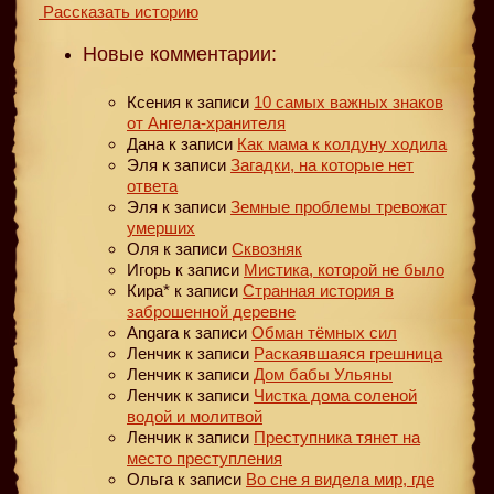
Рассказать историю
Новые комментарии:
Ксения
к записи
10 самых важных знаков
от Ангела-хранителя
Дана
к записи
Как мама к колдуну ходила
Эля
к записи
Загадки, на которые нет
ответа
Эля
к записи
Земные проблемы тревожат
умерших
Оля
к записи
Сквозняк
Игорь
к записи
Мистика, которой не было
Кира*
к записи
Странная история в
заброшенной деревне
Angara
к записи
Обман тёмных сил
Ленчик
к записи
Раскаявшаяся грешница
Ленчик
к записи
Дом бабы Ульяны
Ленчик
к записи
Чистка дома соленой
водой и молитвой
Ленчик
к записи
Преступника тянет на
место преступления
Ольга
к записи
Во сне я видела мир, где