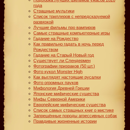
года
Страшные мультики
Список триллеров с непредсказуемой
развязкой
Лучшие фильмы про вампиров
Самые страшные компьютерные игры
Гадание на Рождество
Как правильно гадать в ночь перед
Рождеством
Гадание на Старый Новый год
Существует ли Слендермен
Фотографии призраков (50 шт.)
Фото кукол Monster High
Как выглядят настоящие русалки
Фото огромных пауков
Мифология Древней Греции
Японские мифические существа
Мифы Северной Америки
Европейские мифические существа
Список самых страшных книг о мистике
Запрещённые породы агрессивных собак
Правдивые жизненные истории