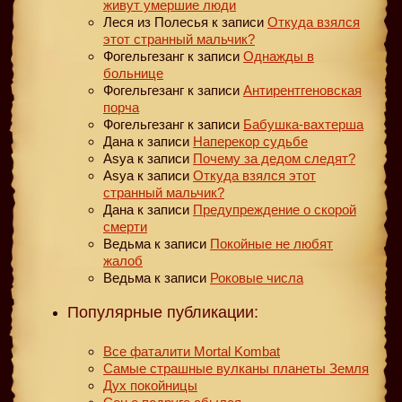
живут умершие люди
Леся из Полесья
к записи
Откуда взялся
этот странный мальчик?
Фогельгезанг
к записи
Однажды в
больнице
Фогельгезанг
к записи
Антирентгеновская
порча
Фогельгезанг
к записи
Бабушка-вахтерша
Дана
к записи
Наперекор судьбе
Asya
к записи
Почему за дедом следят?
Asya
к записи
Откуда взялся этот
странный мальчик?
Дана
к записи
Предупреждение о скорой
смерти
Ведьма
к записи
Покойные не любят
жалоб
Ведьма
к записи
Роковые числа
Популярные публикации:
Все фаталити Mortal Kombat
Самые страшные вулканы планеты Земля
Дух покойницы