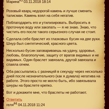
#3
Марина
03.11.2018 18:14
Розовый кварц недорогой камень и лучше сменить
талисман. Камень взял на себя негатив.
Поблагодарить его и утилизировать. Выбросить в
проточную воду или закопать — я не знаю. Знаю, что
чистить его после такого серьезного случая не стоит.
Сделала себе браслет из глазковых бусин на две руки.
Шнур был синтетический, красного цвета.
Несколько бусин заговариваешь на удачу, здоровье,
любовь, благополучие, защиту от врагов видимых и не
видимых. Один браслет завязала, другой завязала и
спаяла огнем.
Оба рассыпались с разницей в секунду через несколько
дней после незначительного (как я думала) негатива на
работе. Этого просто не могло быть, ибо завязывала
шнуры на браслете крепко.
Вот и докажите мне, что браслеты не работают.
Ответить
#4
геля
04.11.2018 11:24