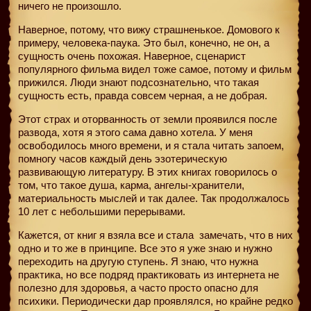
ничего не произошло.
Наверное, потому, что вижу страшненькое. Домового к
примеру, человека-паука. Это был, конечно, не он, а
сущность очень похожая. Наверное, сценарист
популярного фильма видел тоже самое, потому и фильм
прижился. Люди знают подсознательно, что такая
сущность есть, правда совсем черная, а не добрая.
Этот страх и оторванность от земли проявился после
развода, хотя я этого сама давно хотела. У меня
освободилось много времени, и я стала читать запоем,
помногу часов каждый день эзотерическую
развивающую литературу. В этих книгах говорилось о
том, что такое душа, карма, ангелы-хранители,
материальность мыслей и так далее. Так продолжалось
10 лет с небольшими перерывами.
Кажется, от книг я взяла все и стала
замечать, что в них
одно и то же в принципе. Все это я уже знаю и нужно
переходить на другую ступень. Я знаю, что нужна
практика, но все подряд практиковать из интернета не
полезно для здоровья, а часто просто опасно для
психики. Периодически дар проявлялся, но крайне редко