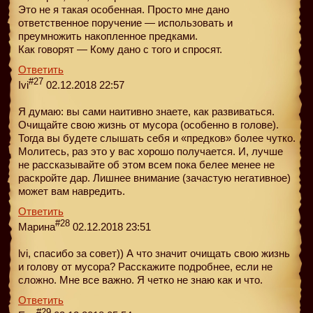
Это не я такая особенная. Просто мне дано
ответственное поручение — использовать и
преумножить накопленное предками.
Как говорят — Кому дано с того и спросят.
Ответить
#27
Ivi
02.12.2018 22:57
Я думаю: вы сами наитивно знаете, как развиваться.
Очищайте свою жизнь от мусора (особенно в голове).
Тогда вы будете слышать себя и «предков» более чутко.
Молитесь, раз это у вас хорошо получается. И, лучше
не рассказывайте об этом всем пока белее менее не
раскройте дар. Лишнее внимание (зачастую негативное)
может вам навредить.
Ответить
#28
Марина
02.12.2018 23:51
lvi, спасибо за совет)) А что значит очищать свою жизнь
и голову от мусора? Расскажите подробнее, если не
сложно. Мне все важно. Я четко не знаю как и что.
Ответить
#29