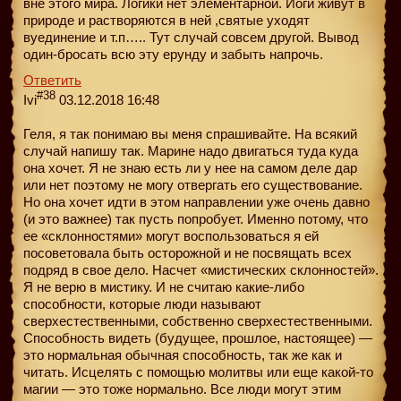
вне этого мира. Логики нет элементарной. Йоги живут в
природе и растворяются в ней ,святые уходят
вуединение и т.п….. Тут случай совсем другой. Вывод
один-бросать всю эту ерунду и забыть напрочь.
Ответить
#38
Ivi
03.12.2018 16:48
Геля, я так понимаю вы меня спрашивайте. На всякий
случай напишу так. Марине надо двигаться туда куда
она хочет. Я не знаю есть ли у нее на самом деле дар
или нет поэтому не могу отвергать его существование.
Но она хочет идти в этом направлении уже очень давно
(и это важнее) так пусть попробует. Именно потому, что
ее «склонностями» могут воспользоваться я ей
посоветовала быть осторожной и не посвящать всех
подряд в свое дело. Насчет «мистических склонностей».
Я не верю в мистику. И не считаю какие-либо
способности, которые люди называют
сверхестественными, собственно сверхестественными.
Способность видеть (будущее, прошлое, настоящее) —
это нормальная обычная способность, так же как и
читать. Исцелять с помощью молитвы или еще какой-то
магии — это тоже нормально. Все люди могут этим