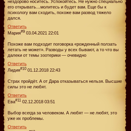
нездорово носитесь. Успокойтесь. Не нужно специально
его открывать…молитесь и будет вам. Еще бы к
психологу вам сходить, похоже вам развод тяжело
дался.
Ответить
#9
Мария
03.04.2021 22:01
Похоже вам подходит поговорка «рожденный ползать
летать не может». Разводы у всех бывают, а то что вы
далеки от темы эзотерики — очевидно
Ответить
#10
Лидия
01.12.2018 22:43
Страх пройдёт. А от Дара отказываться нельзя. Высшие
силы это не любят.
Ответить
#11
Ева
02.12.2018 03:51
Выбор всегда за человеком. А любят — не любят, это
уже их проблемы.
Ответить