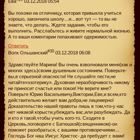
Ева
03.12.2018 05:54
Вы похожи на отличницу, которая привыкла учиться
хорошо, закончила школу…и…вот тут — то вы не
знаете, что делать. Ждете задания, чтобы его
выполнить. Расслабьтесь и живите нормальной жизнью.
А то ваши коментарии попахивают одержимостью.
Ответить
#30
Волк Ольшанский
03.12.2018 06:08
Здравствуйте Марина! Вы очень взволновали меня(как и
многих здесь)своим душевным состоянием. Поверьте-
вы,в серьезной опасности! Не слушайте лести,не
читайте»эзотерику». Духовная неразборчивость никому
не приносит счастья или покоя! Не верите мне?
Поверьте Юрию Васильевичу,Виктории,Еве,и всем,кто
действительно желает вам добра,не лицемерно!
Доказательство нашей правоты лишь в том,что-у нас
нет никакой корысти,убеждать вас,или разубеждать. Да
и кто я такой,чтобы учить кого-то. Сходите в
Церковь,поговорите с Батюшкой(священником)-он
поможет разобраться, с вашими противоречиями…
Господь Бог наш Иисус Христос- да пребудет с вами!