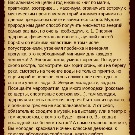
Васильича»: на целый год никаких книг по магии,
практикам, эзотерике…, максимум, ограничьте встречу с
мистическим прочтением историй и комментариями на
данном прекрасном сайте и займитесь собой. Мудрая
природа нам дает способ получить множество энергий,
самых разных, но очень необходимых. 1. Энергия
здоровья, физическая активность, лучший способ
борьбы со всякими напастями, в том числе
потусторонними, утренняя пробежка и вечерняя
прогулка, это необходимый минимум для каждого
человека! 2. Энергия покоя, умиротворения. Посидите
около костра, посмотрите, как горит огонь, или на берегу
реки, смотреть на течение воды не только приятно, но
еще и крайне полезно, огонь сожжет все невзгоды, а
остатки унесет вода. 3. Энергия молодости, задора.
Посещайте мероприятия, где много молодежи (роковые
концерты, спортивные состязания…), там молодая,
здоровая и очень полезная энергия бьет как из вулкана,
и большой грех ею не воспользоваться. И от себя,
обязательно сходите в музей, на выставку или в театр с
тем человеком, с кем это будет приятно, Вы когда в
последний раз были в театре? А самое главное помните,
Вы молодая, красивая и очень классная девчонка, к
тому же абсолютно свободная, мечта любого