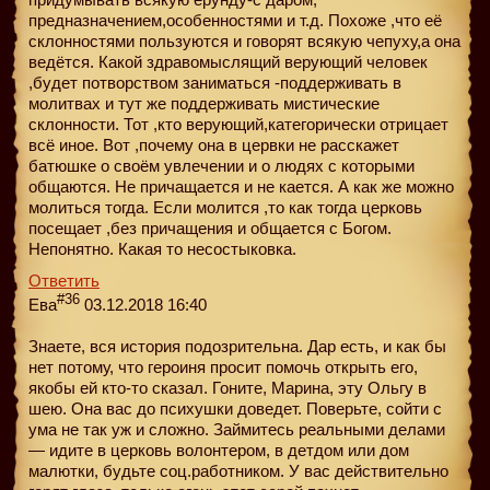
предназначением,особенностями и т.д. Похоже ,что её
склонностями пользуются и говорят всякую чепуху,а она
ведётся. Какой здравомыслящий верующий человек
,будет потворством заниматься -поддерживать в
молитвах и тут же поддерживать мистические
склонности. Тот ,кто верующий,категорически отрицает
всё иное. Вот ,почему она в цервки не расскажет
батюшке о своём увлечении и о людях с которыми
общаются. Не причащается и не кается. А как же можно
молиться тогда. Если молится ,то как тогда церковь
посещает ,без причащения и общается с Богом.
Непонятно. Какая то несостыковка.
Ответить
#36
Ева
03.12.2018 16:40
Знаете, вся история подозрительна. Дар есть, и как бы
нет потому, что героиня просит помочь открыть его,
якобы ей кто-то сказал. Гоните, Марина, эту Ольгу в
шею. Она вас до психушки доведет. Поверьте, сойти с
ума не так уж и сложно. Займитесь реальными делами
— идите в церковь волонтером, в детдом или дом
малютки, будьте соц.работником. У вас действительно