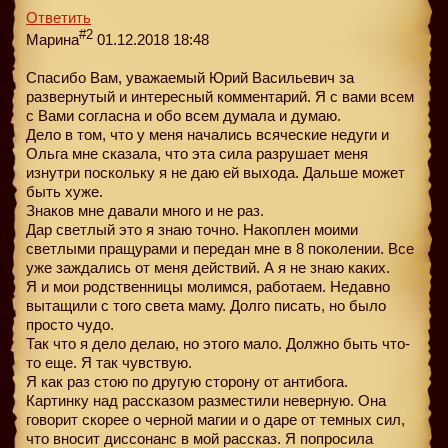
Ответить
#2
Марина
01.12.2018 18:48
Спасибо Вам, уважаемый Юрий Васильевич за
развернутый и интересный комментарий. Я с вами всем
с Вами согласна и обо всем думала и думаю.
Дело в том, что у меня начались всяческие недуги и
Ольга мне сказала, что эта сила разрушает меня
изнутри поскольку я не даю ей выхода. Дальше может
быть хуже.
Знаков мне давали много и не раз.
Дар светлый это я знаю точно. Накоплен моими
светлыми пращурами и передан мне в 8 поколении. Все
уже заждались от меня действий. А я не знаю каких.
Я и мои родственницы молимся, работаем. Недавно
вытащили с того света маму. Долго писать, но было
просто чудо.
Так что я дело делаю, но этого мало. Должно быть что-
то еще. Я так чувствую.
Я как раз стою по другую сторону от антибога.
Картинку над рассказом разместили неверную. Она
говорит скорее о черной магии и о даре от темных сил,
что вносит диссонанс в мой рассказ. Я попросила