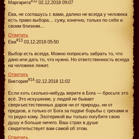
#12
Маргарита
02.12.2018 09:07
Ева, не соглашусь с вами, далеко не всегда у человека
есть право выбора… сужу, конечно, только по себе и
своим близким…
Ответить
#13
Ева
03.12.2018 05:50
Выбор есть всегда. Можно попросить забрать то, что
дано или дать то, что нужно. Но ответственность всегда
на человеке лежит.
Ответить
#14
Виктория
02.12.2018 11:02
Если хоть сколько-нибудь верите в Бога — бросьте это
всё. Это искушение, у людей не бывает
сверхъестественных даров ни от природы, ни от
предков, а только от Бога за подвиг борьбы с грехами и
то редко кому. Эзотерикой вы только погубите свою
душу и больше ничего. Ваш страх в душе
свидетельствует вам самой об этом.
Ответить