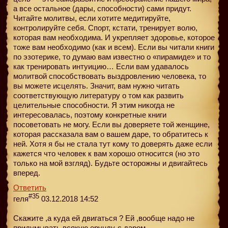
а все остальное (дары, способности) сами придут.
Читайте молитвы, если хотите медитируйте,
контролируйте себя. Спорт, кстати, тренирует волю,
которая вам необходима. И укрепляет здоровье, которое
тоже вам необходимо (как и всем). Если вы читали книги
по эзотерике, то думаю вам известно о «пирамиде» и то
как тренировать интуицию… Если вам удавалось
молитвой способствовать выздровлению человека, то
вы можете исцелять. Значит, вам нужно читать
соответствующую литературу о том как развить
целительные способности. Я этим никогда не
интересовалась, поэтому конкретные книги
посоветовать не могу. Если вы доверяете той женщине,
которая рассказала вам о вашем даре, то обратитесь к
ней. Хотя я бы не стала тут кому то доверять даже если
кажется что человек к вам хорошо относится (но это
только на мой взгляд). Будьте осторожны и двигайтесь
вперед.
Ответить
#35
геля
03.12.2018 14:52
Скажите ,а куда ей двигаться ? Ей ,вообще надо не
придумывать всякую ерунду-с даром,