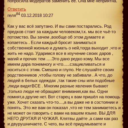
попросила модератов заменить ее. Она мне неприятна.
Ответить
#4
геля
03.12.2018 10:27
Как у вас всё запутано. И вы сами постарались. Род
предков стоит за каждым человеком,т.к. мы все чьё-то
потомство. Вы зачем ,вообще об этом думаете и
копаетесь . Если каждый бросит заниматься
собственной жизнью и думать о ней,тогда выходит ,что и
жить не надо. Ударимся все в изучение своих даров ,
магий и прочих тем ….Это дано редко кому. Мы все
имеем дара понемногу и что…..сзацикливаться и
носиться с этим. Смешно и глупо. Не слушайте своих
родственников ,чтобы голову не забивали . А что, до
людей в белых одеждах ,так такие сны или подобные
,люди видятВСЕ . Многим разные явления бывают
,только люди не обращают внимания,как вы. Одни
помнят,а другие нет. Вот старец к вам пришёл на помощь
уже. Хочет сказать что-то…,а вы даже не в состоянии и
понять. Это же вам он показал ,что не тем занимаетесь и
не может он говорить с вами на вашем языке. ВЫ ДЛЯ
НЕГО ДРУГАЯ И ЧУЖАЯ. Клятвы даёте ,а сами как раз
и двурушничаете. С чего, вы всё придумываете и