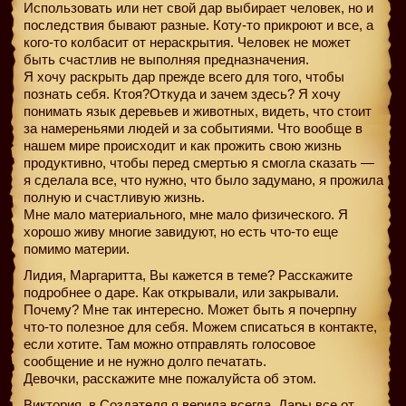
Использовать или нет свой дар выбирает человек, но и
последствия бывают разные. Коту-то прикроют и все, а
кого-то колбасит от нераскрытия. Человек не может
быть счастлив не выполняя предназначения.
Я хочу раскрыть дар прежде всего для того, чтобы
познать себя. Ктоя?Откуда и зачем здесь? Я хочу
понимать язык деревьев и животных, видеть, что стоит
за намереньями людей и за событиями. Что вообще в
нашем мире происходит и как прожить свою жизнь
продуктивно, чтобы перед смертью я смогла сказать —
я сделала все, что нужно, что было задумано, я прожила
полную и счастливую жизнь.
Мне мало материального, мне мало физического. Я
хорошо живу многие завидуют, но есть что-то еще
помимо материи.
Лидия, Маргаритта, Вы кажется в теме? Расскажите
подробнее о даре. Как открывали, или закрывали.
Почему? Мне так интересно. Может быть я почерпну
что-то полезное для себя. Можем списаться в контакте,
если хотите. Там можно отправлять голосовое
сообщение и не нужно долго печатать.
Девочки, расскажите мне пожалуйста об этом.
Виктория, в Создателя я верила всегда. Дары все от