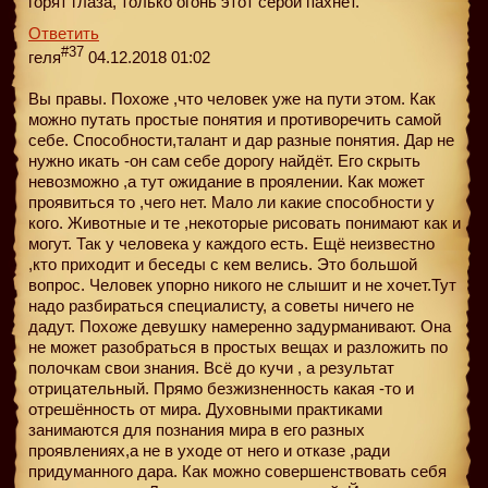
горят глаза, только огонь этот серой пахнет.
Ответить
#37
геля
04.12.2018 01:02
Вы правы. Похоже ,что человек уже на пути этом. Как
можно путать простые понятия и противоречить самой
себе. Способности,талант и дар разные понятия. Дар не
нужно икать -он сам себе дорогу найдёт. Его скрыть
невозможно ,а тут ожидание в проялении. Как может
проявиться то ,чего нет. Мало ли какие способности у
кого. Животные и те ,некоторые рисовать понимают как и
могут. Так у человека у каждого есть. Ещё неизвестно
,кто приходит и беседы с кем велись. Это большой
вопрос. Человек упорно никого не слышит и не хочет.Тут
надо разбираться специалисту, а советы ничего не
дадут. Похоже девушку намеренно задурманивают. Она
не может разобраться в простых вещах и разложить по
полочкам свои знания. Всё до кучи , а результат
отрицательный. Прямо безжизненность какая -то и
отрешённость от мира. Духовными практиками
занимаются для познания мира в его разных
проявлениях,а не в уходе от него и отказе ,ради
придуманного дара. Как можно совершенствовать себя