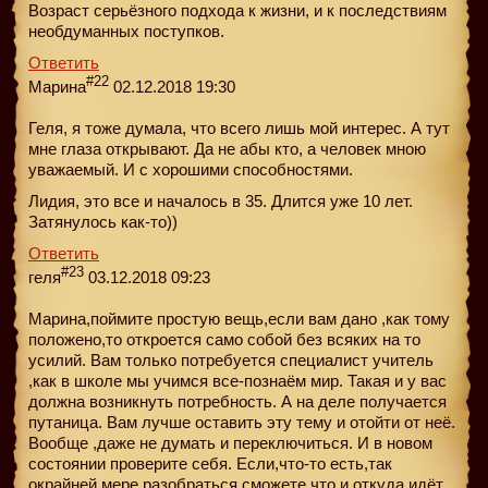
Возраст серьёзного подхода к жизни, и к последствиям
необдуманных поступков.
Ответить
#22
Марина
02.12.2018 19:30
Геля, я тоже думала, что всего лишь мой интерес. А тут
мне глаза открывают. Да не абы кто, а человек мною
уважаемый. И с хорошими способностями.
Лидия, это все и началось в 35. Длится уже 10 лет.
Затянулось как-то))
Ответить
#23
геля
03.12.2018 09:23
Марина,поймите простую вещь,если вам дано ,как тому
положено,то откроется само собой без всяких на то
усилий. Вам только потребуется специалист учитель
,как в школе мы учимся все-познаём мир. Такая и у вас
должна возникнуть потребность. А на деле получается
путаница. Вам лучше оставить эту тему и отойти от неё.
Вообще ,даже не думать и переключиться. И в новом
состоянии проверите себя. Если,что-то есть,так
окрайней мере разобраться сможете что и откуда идёт.