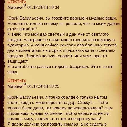
Ответить
#5
Марина
01.12.2018 19:04
Юрий Васильевич, вы говорите верные и мудрые вещи.
Непонятно только почему вы решили, что за моим даром
стоит антибог?
Я знаю, что мой дар светлый и дан мне от светлого
предка. Наверное не стоит много говорить на широкую
аудиторию. у меня сейчас исчезли два больших текста,
два комментария в которых я рассказывала о светлых
предках. Видимо нельзя говорить или меня просто
защищают.
Я и антибог по разные стороны баррикад. Это я точно
знаю.
Ответить
#6
Марина
01.12.2018 19:25
Юрий Васильевич, я точно обалдею только на том
свете, когда с меня спросят за дар. Скажут — Тебе
многое было дано, так почему не использовала? Нам
помощники нужны на Земле, чтобы через них нести
помощь миру, людям, а ты так и не проснулась!
Я давно должна расправить крылья, а не сидеть в