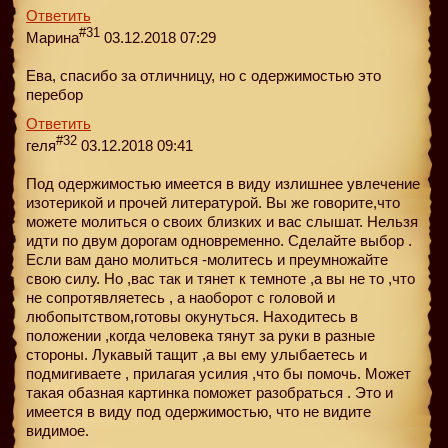
Ответить
#31
Марина
03.12.2018 07:29
Ева, спасибо за отличницу, но с одержимостью это
перебор
Ответить
#32
геля
03.12.2018 09:41
Под одержимостью имеется в виду излишнее увлечение
изотерикой и прочей литературой. Вы же говорите,что
можете молиться о своих близких и вас слышат. Нельзя
идти по двум дорогам одновременно. Сделайте выбор .
Если вам дано молиться -молитесь и преумножайте
свою силу. Но ,вас так и тянет к темноте ,а вы не то ,что
не сопротявляетесь , а наоборот с головой и
любопытством,готовы окунуться. Находитесь в
положении ,когда человека тянут за руки в разные
стороны. Лукавый тащит ,а вы ему улыбаетесь и
подмигиваете , прилагая усилия ,что бы помочь. Может
такая обазная картинка поможет разобраться . Это и
имеется в виду под одержимостью, что не видите
видимое.