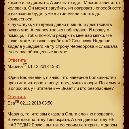
коконе и не дрожать. А жизнь-то идет. Многое зависит от
человека. Он может загубить, игнорировать способности
и наказание будет уже в этой жизни вплоть до
крышесноса.
Я чувствую, что время давно пришло и действовать
нужно мне. А сверху только наблюдают. Я прошу о
помощи, чтобы помогли раскрыть мне дар мягко. Не
знаю, может он уже заработал? Сны вижу. Недавно
видела ушедшего на ту строну Черноброва и слышала
его слова обращенные ко мне.
Ответить
#7
Марина
01.12.2018 19:31
Юрий Васильевич, я знаю, что наверное большинство
практик в интернете несут вред мягко говоря. Поэтому я
и спросила у читателей — Знает ли кто безопасные?
Ответить
#8
Ева
02.12.2018 03:50
Марина, то, что вам сказала Ольга сложно проверить.
Врачи дают клятву Гиппократа. А она дава клятву НЕ
НАВРЕДИ? Боюсь вы так со своим неоткрытым даром