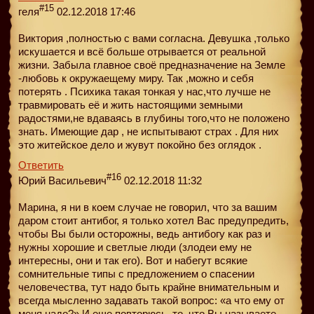
#15
геля
02.12.2018 17:46
Виктория ,полностью с вами согласна. Девушка ,только
искушается и всё больше отрывается от реальной
жизни. Забыла главное своё предназначение на Земле
-любовь к окружаещему миру. Так ,можно и себя
потерять . Психика такая тонкая у нас,что лучше не
травмировать её и жить настоящими земными
радостями,не вдаваясь в глубины того,что не положено
знать. Имеющие дар , не испытывают страх . Для них
это житейское дело и жувут покойно без оглядок .
Ответить
#16
Юрий Васильевич
02.12.2018 11:32
Марина, я ни в коем случае не говорил, что за вашим
даром стоит антибог, я только хотел Вас предупредить,
чтобы Вы были осторожны, ведь антибогу как раз и
нужны хорошие и светлые люди (злодеи ему не
интересны, они и так его). Вот и набегут всякие
сомнительные типы с предложением о спасении
человечества, тут надо быть крайне внимательным и
всегда мысленно задавать такой вопрос: «а что ему от
меня надо?» И еще повторюсь, то, что Вы называете