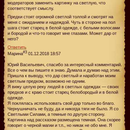
модераторов заменить картинку на светлую, что
соответствует смыслу.
Предки стоят огромной светлой толпой и смотрят на
меня с ожиданием и надеждой. Чуть в стороне на пол
шага стоит старец в белой одежде, с белыми волосами
и бородой и что-то говорит мне глазами. Может дар от
него?
Ответить
#3
Марина
01.12.2018 18:57
Юрий Васильевич, спасибо за интересный комментарий.
Все о чем вы пишите я знаю. Думала и думаю над этим.
Пришла к выводу, что дар светлый и наработан моим
светлым предком, возможно не одним.
Я вижу целую реку людей в светлых одеждах — своих
предков и с краю стоит старец белобородый и в белой
одежде.
Я поклялась использовать свой дар только во благо.
Чернушничать не буду, да и никогда тяги не было. Я со
Светлыми Силами, а темные по другую сторону.
Картинка над рассказом размещена темная. Она скорее
говорит о черной магии и т.п., но никак не обо мне. Я