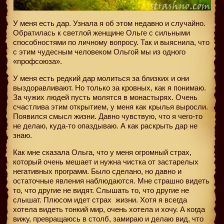
У меня есть дар. Узнала я об этом недавно и случайно.
Обратилась к светлой женщине Ольге с сильными
способностями по личному вопросу. Так и выяснила, что
с этим чудесным человеком Ольгой мы из одного
«профсоюза».
У меня есть редкий дар молиться за близких и они
выздоравливают. Но только за кровных, как я понимаю.
За чужих людей пусть молятся в монастырях. Очень
счастлива этим открытием, у меня как крылья выросли.
Появился смысл жизни. Давно чувствую, что я чего-то
не делаю, куда-то опаздываю. А как раскрыть дар не
знаю.
Как мне сказала Ольга, что у меня огромный страх,
который очень мешает и нужна чистка от застарелых
негативных программ. Было сделано, но давно и
остаточные явления наблюдаются. Мне страшно видеть
то, что другие не видят. Слышать то, что другие не
слышат. Плюсом идет страх
жизни. Хотя я всегда
хотела видеть тонкий мир, очень хотела и хочу. А когда
вижу, превращаюсь в столб, замираю и делаю вид, что