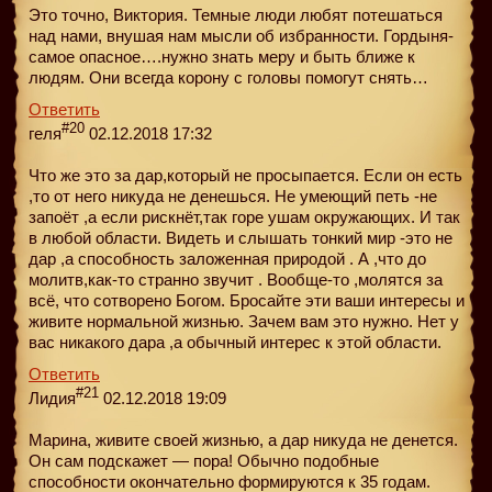
Это точно, Виктория. Темные люди любят потешаться
над нами, внушая нам мысли об избранности. Гордыня-
самое опасное….нужно знать меру и быть ближе к
людям. Они всегда корону с головы помогут снять…
Ответить
#20
геля
02.12.2018 17:32
Что же это за дар,который не просыпается. Если он есть
,то от него никуда не денешься. Не умеющий петь -не
запоёт ,а если рискнёт,так горе ушам окружающих. И так
в любой области. Видеть и слышать тонкий мир -это не
дар ,а способность заложенная природой . А ,что до
молитв,как-то странно звучит . Вообще-то ,молятся за
всё, что сотворено Богом. Бросайте эти ваши интересы и
живите нормальной жизнью. Зачем вам это нужно. Нет у
вас никакого дара ,а обычный интерес к этой области.
Ответить
#21
Лидия
02.12.2018 19:09
Марина, живите своей жизнью, а дар никуда не денется.
Он сам подскажет — пора! Обычно подобные
способности окончательно формируются к 35 годам.