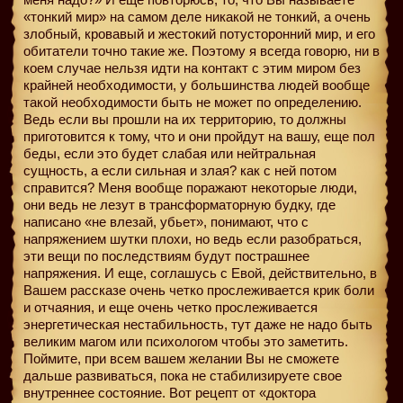
«тонкий мир» на самом деле никакой не тонкий, а очень
злобный, кровавый и жестокий потусторонний мир, и его
обитатели точно такие же. Поэтому я всегда говорю, ни в
коем случае нельзя идти на контакт с этим миром без
крайней необходимости, у большинства людей вообще
такой необходимости быть не может по определению.
Ведь если вы прошли на их территорию, то должны
приготовится к тому, что и они пройдут на вашу, еще пол
беды, если это будет слабая или нейтральная
сущность, а если сильная и злая? как с ней потом
справится? Меня вообще поражают некоторые люди,
они ведь не лезут в трансформаторную будку, где
написано «не влезай, убьет», понимают, что с
напряжением шутки плохи, но ведь если разобраться,
эти вещи по последствиям будут пострашнее
напряжения. И еще, соглашусь с Евой, действительно, в
Вашем рассказе очень четко прослеживается крик боли
и отчаяния, и еще очень четко прослеживается
энергетическая нестабильность, тут даже не надо быть
великим магом или психологом чтобы это заметить.
Поймите, при всем вашем желании Вы не сможете
дальше развиваться, пока не стабилизируете свое
внутреннее состояние. Вот рецепт от «доктора