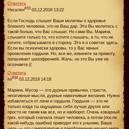
Ответить
#33
Несклен
03.12.2018 13:22
Если Господь слышит Ваши молитвы о здоровье
близкого человека, это не Ваш дар. Это Вы молитесь с
такой болью, что Вас слышат. Но сами Вы, Марина,
слышите только то, что хотите слышать, а то, что не
хотите, отбрасываете в сторону. Это я о советах здесь.
Если вы психически здоровы, то у Вас явные
проявления гордыни. Но, все же, извините за прямоту,
попахивает шизофренией. Жаль, но это Вы уже не
осознаете.((
Ответить
#34
Ivi
03.12.2018 14:18
Марина. Мусор — это дурные привычки, страсти,
негативные мысли, дурные навязчивые желания. Нужно
избавляться от лени и гордыни. Гордыня — это не
только когда ты ощущаешь себя лучше других или
просто не таким как все, но и наоборот. Очень коварный
грех, который сначала тешит человека, а потом (после
какой-нибудь ошибки) приводит его к унынию. Ваша
цель — это саморазвитие и преображение нашего мира,