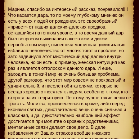
Марина, спасибо за интересный рассказ, понравился!!!!
Что касается дара, то по моему глубокому мнению он
есть у всех людей от рождения, это своеобразный
«привет» от наших далеких-далеких предков,
оставшийся на генном уровне, в то время данный дар
был вопросом выживания в жестоком и диком
первобытном мире, нынешняя машинная цивилизация
избавила человечество от многих тягот и проблем, но
зато задвинула этот мистический дар далеко внутрь
человека, но он есть, к примеру, женская интуиция как
раз и является отголоском данного дара. И еще,
заходить в тонкий мир не очень большая проблема,
другой разговор, что этот мир совсем не прекрасный и
удивительный, и населен обитателями, которые не
всегда хорошо относятся к людям. особенно к тому, кто
вторгся на их территорию. Поэтому лучше такие вещи не
трогать. Молитва, произнесенная в храме, либо перед
иконами святых, действительно вещь очень сильная и
классная, и да, действительно наибольший эффект
достигается при молитве о кровных родственниках,
ментальные связи делают свое дело. В деле
избавления от Ваших страхов вообще никакого
колдовства и ритуалов не надо, умная природа все