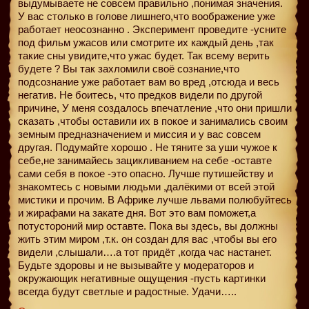
выдумываете не совсем правильно ,понимая значения.
У вас столько в голове лишнего,что воображение уже
работает неосознанно . Эксперимент проведите -усните
под фильм ужасов или смотрите их каждый день ,так
такие сны увидите,что ужас будет. Так всему верить
будете ? Вы так захломили своё сознание,что
подсознание уже работает вам во вред ,отсюда и весь
негатив. Не боитесь, что предков видели по другой
причине, У меня создалось впечатление ,что они пришли
сказать ,чтобы оставили их в покое и занимались своим
земным предназначением и миссия и у вас совсем
другая. Подумайте хорошо . Не тяните за уши чужое к
себе,не занимайесь зацикливанием на себе -оставте
сами себя в покое -это опасно. Лучше путишейству и
знакомтесь с новыми людьми ,далёкими от всей этой
мистики и прочим. В Африке лучше львами полюбуйтесь
и жирафами на закате дня. Вот это вам поможет,а
потустороний мир оставте. Пока вы здесь, вы должны
жить этим миром ,т.к. он создан для вас ,чтобы вы его
видели ,слышали….а тот придёт ,когда час настанет.
Будьте здоровы и не вызывайте у модераторов и
окружающик негативные ощущения -пусть картинки
всегда будут светлые и радостные. Удачи…..