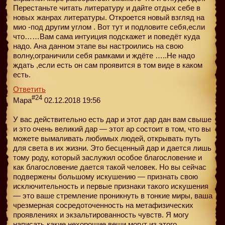
Перестаньте читать литературу и дайте отдых себе в
новых жанрах литературы. Откроется новый взгляд на
мио -под другим углом . Вот тут и подловите себя,если
что……Вам сама интуиция подскажет и поведёт куда
надо. Ана данном этапе вы настроились на свою
волну,ограничили себя рамками и ждёте …..Не надо
ждать ,если есть он сам проявится в том виде в каком
есть.
Ответить
#24
Мара
02.12.2018 19:56
У вас действительно есть дар и этот дар дан вам свыше
и это очень великий дар — этот ар состоит в том, что вы
можете вымаливать любимых людей, открывать путь
для света в их жизни. Это бесценный дар и дается лишь
тому роду, который заслужил особое благословение и
как благословение дается такой человек. Но вы сейчас
подвержены большому искушению — признать свою
исключительность и первые признаки такого искушения
— это ваше стремление проникнуть в тонкие миры, ваша
чрезмерная сосредоточенность на метафизических
проявлениях и экзальтированность чувств. Я могу
написать какие нехорошие вещи могут из этого