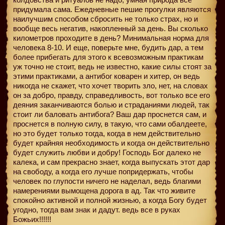
придумала сама. Ежедневные пешие прогулки являются
наилучшим способом сбросить не только страх, но и
вообще весь негатив, накопленный за день. Вы сколько
километров проходите в день? Минимальная норма для
человека 8-10. И еще, поверьте мне, будить дар, а тем
более прибегать для этого к всевозможным практикам
уж точно не стоит, ведь не известно, какие силы стоят за
этими практиками, а антибог коварен и хитер, он ведь
никогда не скажет, что хочет творить зло, нет, на словах
он за добро, правду, справедливость, вот только все его
деяния заканчиваются болью и страданиями людей, так
стоит ли баловать антибога? Ваш дар проснется сам, и
проснется в полную силу, в такую, что сами обалдеете,
но это будет только тогда, когда в нем действительно
будет крайняя необходимость и когда он действительно
будет служить любви и добру! Господь Бог далеко не
калека, и сам прекрасно знает, когда выпускать этот дар
на свободу, а когда его лучше попридержать, чтобы
человек по глупости ничего не наделал, ведь благими
намерениями вымощена дорога в ад. Так что живите
спокойно активной и полной жизнью, а когда Богу будет
угодно, тогда вам знак и дадут. ведь все в руках
Божьих!!!!!!