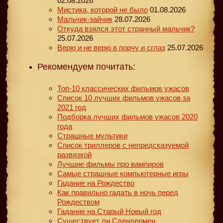
02.08.2026
Мистика, которой не было
01.08.2026
Мальчик-зайчик
28.07.2026
Откуда взялся этот странный мальчик?
25.07.2026
Верю и не верю в порчу и сглаз
25.07.2026
Рекомендуем почитать:
Топ-10 классических фильмов ужасов
Список 10 лучших фильмов ужасов за
2021 год
Подборка лучших фильмов ужасов 2020
года
Страшные мультики
Список триллеров с непредсказуемой
развязкой
Лучшие фильмы про вампиров
Самые страшные компьютерные игры
Гадание на Рождество
Как правильно гадать в ночь перед
Рождеством
Гадание на Старый Новый год
Существует ли Слендермен