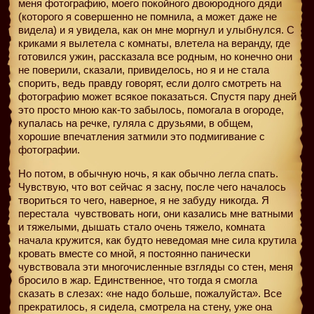
меня фотографию, моего покойного двоюродного дяди
(которого я совершенно не помнила, а может даже не
видела) и я увидела, как он мне моргнул и улыбнулся. С
криками я вылетела с комнаты, влетела на веранду, где
готовился ужин, рассказала все родным, но конечно они
не поверили, сказали, привиделось, но я и не стала
спорить, ведь правду говорят, если долго смотреть на
фотографию может всякое показаться. Спустя пару дней
это просто мною как-то забылось, помогала в огороде,
купалась на речке, гуляла с друзьями, в общем,
хорошие впечатления затмили это подмигивание с
фотографии.
Но потом, в обычную ночь, я как обычно легла спать.
Чувствую, что вот сейчас я засну, после чего началось
твориться то чего, наверное, я не забуду никогда. Я
перестала
чувствовать ноги, они казались мне ватными
и тяжелыми, дышать стало очень тяжело, комната
начала кружится, как будто неведомая мне сила крутила
кровать вместе со мной, я постоянно панически
чувствовала эти многочисленные взгляды со стен, меня
бросило в жар. Единственное, что тогда я смогла
сказать в слезах: «не надо больше, пожалуйста». Все
прекратилось, я сидела, смотрела на стену, уже она