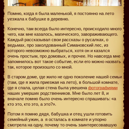
Помню, когда я была маленькой, я постоянно на лето
уезжала к бабушке в деревню.
Конечно, там всегда было интересно, происходило много
чего, как мне казалось, магического, завораживающего.
Каждый рассказывал свои рассказы о русалках, о
ведьмах, про заколдованный Симановский лес, из
которого невозможно выбраться, хотя он и казался
очень простым, про домовых, и прочее. Но навсегда мне
запомнилось вот такое событие, если его можно назвать
так, которое произошло со мной.
В старом доме, где жило не одно поколение нашей семьи
(там, где я жила приезжая на лето), в большой комнате,
где я спала, целая стена была увешена
фотографиями
наших умерших родственников. Мне было лет 8, и
вначале помню было очень интересно спрашивать: «а
кто это, кто это, а это?».
Потом я помню дядя, бабушка и отец ушли готовить
семейный ужин, а
я осталась в комнате и упорно
смотрела на одну, почему то очень заинтересовавшую