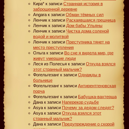
Кира*
к записи
Странная история в
заброшенной деревне
Angara
к записи
Обман тёмных сил
Ленчик
к записи
Раскаявшаяся грешница
Ленчик
к записи
Дом бабы Ульяны
Ленчик
к записи
Чистка дома соленой
водой и молитвой
Ленчик
к записи
Преступника тянет на
место преступления
Ольга
к записи
Во сне я видела мир, где
живут умершие люди
Леся из Полесья
к записи
Откуда взялся
этот странный мальчик?
Фогельгезанг
к записи
Однажды в
больнице
Фогельгезанг
к записи
Антирентгеновская
порча
Фогельгезанг
к записи
Бабушка-вахтерша
Дана
к записи
Наперекор судьбе
Asya
к записи
Почему за дедом следят?
Asya
к записи
Откуда взялся этот
странный мальчик?
Дана
к записи
Предупреждение о скорой