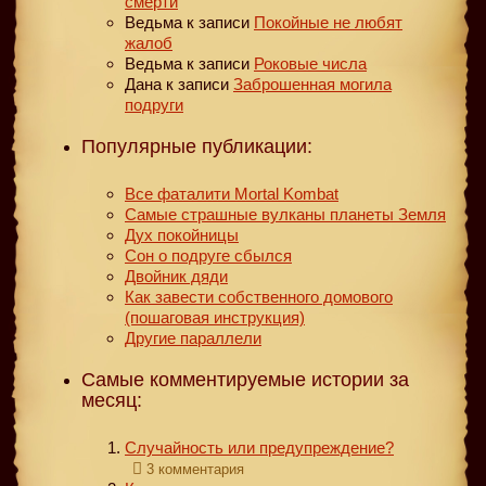
смерти
Ведьма
к записи
Покойные не любят
жалоб
Ведьма
к записи
Роковые числа
Дана
к записи
Заброшенная могила
подруги
Популярные публикации:
Все фаталити Mortal Kombat
Самые страшные вулканы планеты Земля
Дух покойницы
Сон о подруге сбылся
Двойник дяди
Как завести собственного домового
(пошаговая инструкция)
Другие параллели
Самые комментируемые истории за
месяц:
Случайность или предупреждение?
3 комментария