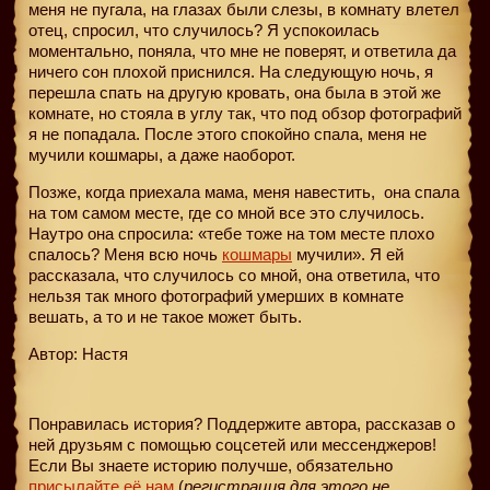
меня не пугала, на глазах были слезы, в комнату влетел
отец, спросил, что случилось? Я успокоилась
моментально, поняла, что мне не поверят, и ответила да
ничего сон плохой приснился. На следующую ночь, я
перешла спать на другую кровать, она была в этой же
комнате, но стояла в углу так, что под обзор фотографий
я не попадала. После этого спокойно спала, меня не
мучили кошмары, а даже наоборот.
Позже, когда приехала мама, меня навестить,
она спала
на том самом месте, где со мной все это случилось.
Наутро она спросила: «тебе тоже на том месте плохо
спалось? Меня всю ночь
кошмары
мучили». Я ей
рассказала, что случилось со мной, она ответила, что
нельзя так много фотографий умерших в комнате
вешать, а то и не такое может быть.
Автор: Настя
Понравилась история? Поддержите автора, рассказав о
ней друзьям с помощью соцсетей или мессенджеров!
Если Вы знаете историю получше, обязательно
присылайте её нам
(
регистрация для этого не