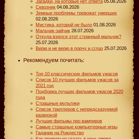
Загадки, на которые нет ответа
05.08.2026
Сквозняк
04.08.2026
Земные проблемы тревожат умерших
02.08.2026
Мистика, которой не было
01.08.2026
Мальчик-зайчик
28.07.2026
Откуда взялся этот странный мальчик?
25.07.2026
Верю и не верю в порчу и сглаз
25.07.2026
Рекомендуем почитать:
Топ-10 классических фильмов ужасов
Список 10 лучших фильмов ужасов за
2021 год
Подборка лучших фильмов ужасов 2020
года
Страшные мультики
Список триллеров с непредсказуемой
развязкой
Лучшие фильмы про вампиров
Самые страшные компьютерные игры
Гадание на Рождество
Как правильно гадать в ночь перед