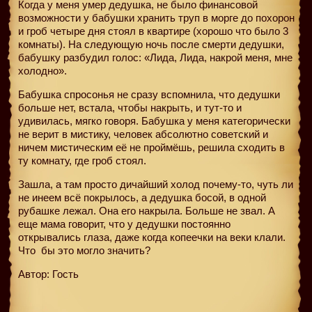
Когда у меня умер дедушка, не было финансовой
возможности у бабушки хранить труп в морге до похорон
и гроб четыре дня стоял в квартире (хорошо что было 3
комнаты). На следующую ночь после смерти дедушки,
бабушку разбудил голос: «Лида, Лида, накрой меня, мне
холодно».
Бабушка спросонья не сразу вспомнила, что дедушки
больше нет, встала, чтобы накрыть, и тут-то и
удивилась, мягко говоря. Бабушка у меня категорически
не верит в мистику, человек абсолютно советский и
ничем мистическим её не проймёшь, решила сходить в
ту комнату, где гроб стоял.
Зашла, а там просто дичайший холод почему-то, чуть ли
не инеем всё покрылось, а дедушка босой, в одной
рубашке лежал. Она его накрыла. Больше не звал. А
еще мама говорит, что у дедушки постоянно
открывались глаза, даже когда копеечки на веки клали.
Что
бы это могло значить?
Автор: Гость