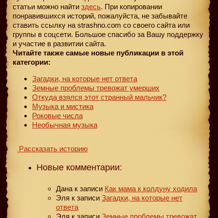
статьи можно найти
здесь
. При копировании
понравившихся историй, пожалуйста, не забывайте
ставить ссылку на strashno.com со своего сайта или
группы в соцсети. Большое спасибо за Вашу поддержку
и участие в развитии сайта.
Читайте также самые новые публикации в этой
категории:
Загадки, на которые нет ответа
Земные проблемы тревожат умерших
Откуда взялся этот странный мальчик?
Музыка и мистика
Роковые числа
Необычная музыка
Рассказать историю
Новые комментарии:
Дана
к записи
Как мама к колдуну ходила
Эля
к записи
Загадки, на которые нет
ответа
Эля
к записи
Земные проблемы тревожат