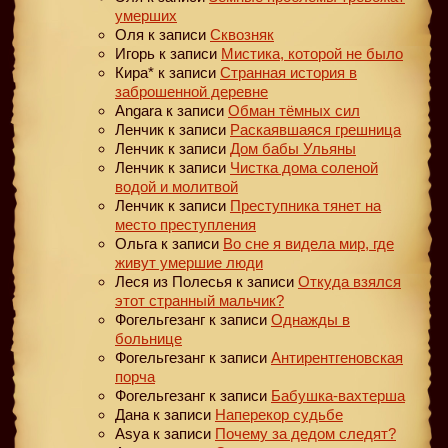
умерших
Оля
к записи
Сквозняк
Игорь
к записи
Мистика, которой не было
Кира*
к записи
Странная история в
заброшенной деревне
Angara
к записи
Обман тёмных сил
Ленчик
к записи
Раскаявшаяся грешница
Ленчик
к записи
Дом бабы Ульяны
Ленчик
к записи
Чистка дома соленой
водой и молитвой
Ленчик
к записи
Преступника тянет на
место преступления
Ольга
к записи
Во сне я видела мир, где
живут умершие люди
Леся из Полесья
к записи
Откуда взялся
этот странный мальчик?
Фогельгезанг
к записи
Однажды в
больнице
Фогельгезанг
к записи
Антирентгеновская
порча
Фогельгезанг
к записи
Бабушка-вахтерша
Дана
к записи
Наперекор судьбе
Asya
к записи
Почему за дедом следят?