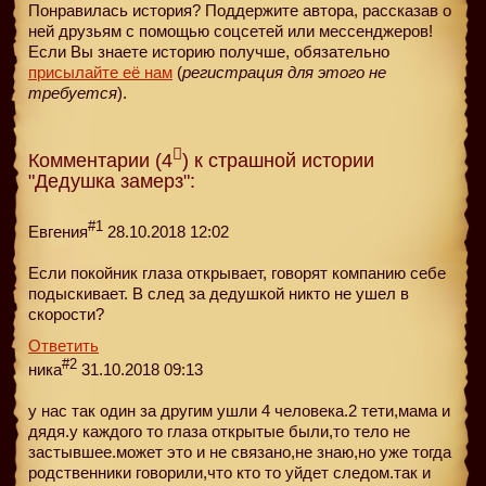
Понравилась история? Поддержите автора, рассказав о
ней друзьям с помощью соцсетей или мессенджеров!
Если Вы знаете историю получше, обязательно
присылайте её нам
(
регистрация для этого не
требуется
).
Комментарии (4
) к страшной истории
"Дедушка замерз":
#1
Евгения
28.10.2018 12:02
Если покойник глаза открывает, говорят компанию себе
подыскивает. В след за дедушкой никто не ушел в
скорости?
Ответить
#2
ника
31.10.2018 09:13
у нас так один за другим ушли 4 человека.2 тети,мама и
дядя.у каждого то глаза открытые были,то тело не
застывшее.может это и не связано,не знаю,но уже тогда
родственники говорили,что кто то уйдет следом.так и