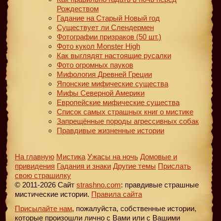
Рождеством
Гадание на Старый Новый год
Существует ли Слендермен
Фотографии призраков (50 шт.)
Фото кукол Monster High
Как выглядят настоящие русалки
Фото огромных пауков
Мифология Древней Греции
Японские мифические существа
Мифы Северной Америки
Европейские мифические существа
Список самых страшных книг о мистике
Запрещённые породы агрессивных собак
Правдивые жизненные истории
На главную
Мистика
Ужасы на ночь
Домовые и
привидения
Гадания и знаки
Другие темы
Прислать
свою страшилку
© 2011-2026 Сайт
strashno.com
: правдивые страшные
мистические истории.
Правила сайта
Присылайте нам
, пожалуйста, собственные истории,
которые произошли лично с Вами или с Вашими