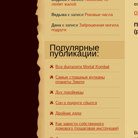
е
любят жалоб
О
Ведьма
к записи
Роковые числа
П
Дана
к записи
Заброшенная могила
подруги
(
Популярные
публикации:
Все фаталити Mortal Kombat
Самые страшные вулканы
планеты Земля
Дух покойницы
Сон о подруге сбылся
Двойник дяди
Как завести собственного
домового (пошаговая инструкция)
В