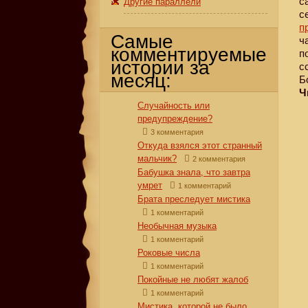
с
Другие параллели
с
п
Самые
ч
комментируемые
п
истории за
с
месяц:
Б
Ч
Случайность или
предупреждение?
3 комментария
Откуда взялся этот странный
мальчик?
2 комментария
Бабушка знала, что завтра
умрет
1 комментарий
Брата преследует мистика
1 комментарий
Необычная музыка
1 комментарий
Роковые числа
1 комментарий
Покойные не любят жалоб
1 комментарий
Мистика, которой не было