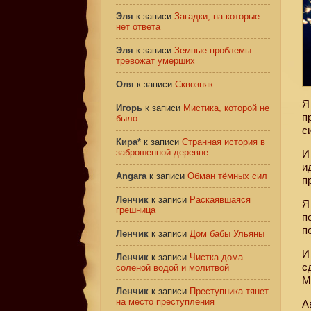
Эля
к записи
Загадки, на которые
нет ответа
Эля
к записи
Земные проблемы
тревожат умерших
Оля
к записи
Сквозняк
Я
Игорь
к записи
Мистика, которой не
п
было
с
Кира*
к записи
Странная история в
заброшенной деревне
И
и
Angara
к записи
Обман тёмных сил
п
Ленчик
к записи
Раскаявшаяся
Я
грешница
п
п
Ленчик
к записи
Дом бабы Ульяны
И
Ленчик
к записи
Чистка дома
с
соленой водой и молитвой
М
Ленчик
к записи
Преступника тянет
на место преступления
А