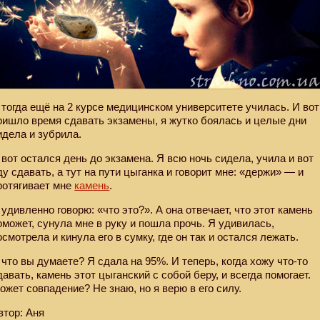
 тогда ещё на 2 курсе медицинском университете училась. И вот
ришло время сдавать экзамены, я жутко боялась и целые дни
идела и зубрила.
 вот остался день до экзамена. Я всю ночь сидела, учила и вот
ду сдавать, а тут на пути цыганка и говорит мне: «держи» — и
ротягивает мне
камень
.
 удивленно говорю: «что это?». А она отвечает, что этот камень
оможет, сунула мне в руку и пошла прочь. Я удивилась,
осмотрела и кинула его в сумку, где он так и остался лежать.
 что вы думаете? Я сдала на 95%. И теперь, когда хожу что-то
давать, камень этот цыганский с собой беру, и всегда помогает.
ожет совпадение? Не знаю, но я верю в его силу.
втор: Аня