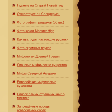
Гадание на Старый Новый год
Существует ли Слендермен
Фотографии призраков (50 шт.)
Фото кукол Monster High
Как выглядят настоящие русалки
Фото огромных пауков
Мифология Древней Греции
Японские мифические существа
Мифы Северной Америки
Европейские мифические
существа
Список самых страшных книг о
мистике
Запрещённые породы
агрессивных собак