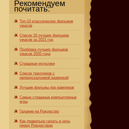
Рекомендуем
почитать:
Топ-10 классических фильмов
ужасов
Список 10 лучших фильмов
ужасов за 2021 год
Подборка лучших фильмов
ужасов 2020 года
Страшные мультики
Список триллеров с
непредсказуемой развязкой
Лучшие фильмы про вампиров
Самые страшные компьютерные
игры
Гадание на Рождество
Как правильно гадать в ночь
перед Рождеством