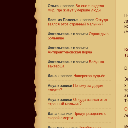
Ольга
к записи
Во сне я видела
мир, где живут умершие люди
П
Леся из Полесья
к записи
Откуда
д
взялся этот странный мальчик?
и
д
Фогельгезанг
к записи
Однажды в
больнице
Фогельгезанг
к записи
К
Антирентгеновская порча
т
Фогельгезанг
к записи
Бабушка-
вахтерша
D
Дана
к записи
Наперекор судьбе
З
у
Asya
к записи
Почему за дедом
т
следят?
э
Asya
к записи
Откуда взялся этот
Т
странный мальчик?
О
Дана
к записи
Предупреждение о
А
скорой смерти
м
Ведьма
к записи
Покойные не