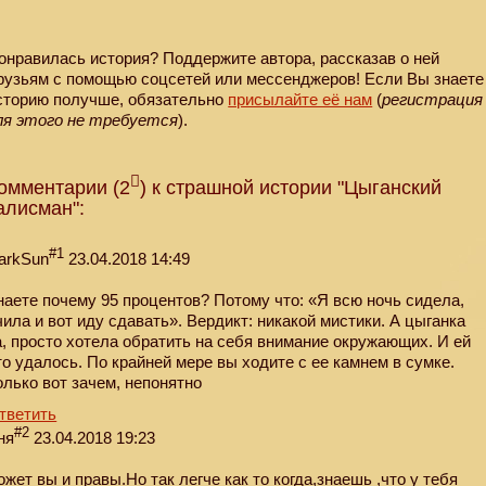
онравилась история? Поддержите автора, рассказав о ней
рузьям с помощью соцсетей или мессенджеров! Если Вы знаете
сторию получше, обязательно
присылайте её нам
(
регистрация
ля этого не требуется
).
омментарии (2
) к страшной истории "Цыганский
алисман":
#1
arkSun
23.04.2018 14:49
наете почему 95 процентов? Потому что: «Я всю ночь сидела,
чила и вот иду сдавать». Вердикт: никакой мистики. А цыганка
а, просто хотела обратить на себя внимание окружающих. И ей
то удалось. По крайней мере вы ходите с ее камнем в сумке.
олько вот зачем, непонятно
тветить
#2
ня
23.04.2018 19:23
ожет вы и правы.Но так легче как то когда,знаешь ,что у тебя