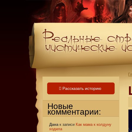
Г
Рассказать историю
Новые
комментарии:
Дана
к записи
Как мама к колдуну
ходила