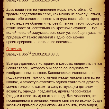
Babayka Boo
29.09.2018 04:07
Zula, ваша тетя на удивление морально стойкая. С
трудом представляю себе, как можно не прислушаться,
когда тебе является невесть откуда взявшийся старец
(явно ведь не обычный человек), тыкает тебя посохом и
отчитывает относительно конкретной ситуации — тут
волей-неволей задумаешься, если уж вообще в ужас не
придешь от такого явления! Ладно, сон можно
проигнорировать, но явление воочию…
Ответить
#4
Babayka Boo
29.09.2018 03:59
Всегда удивляюсь историям, в которых людям является
некий старец, которого они после обнаруживают
изображеннвм на иконе. Каноническая иконопись не
подразумевает ярких отличий между ликами святых на
иконах, и зачастую отличить одного святого от другого
можно только по каким-то сопутствующим деталям —
возрасту, одежде, предметам, другим персонажам
(людям и животным) на иконе и т.д. Для человека, не
посвященного в религию, многие святые на иконах будут
казаться примерно одинаковыми и понять, кого видел,