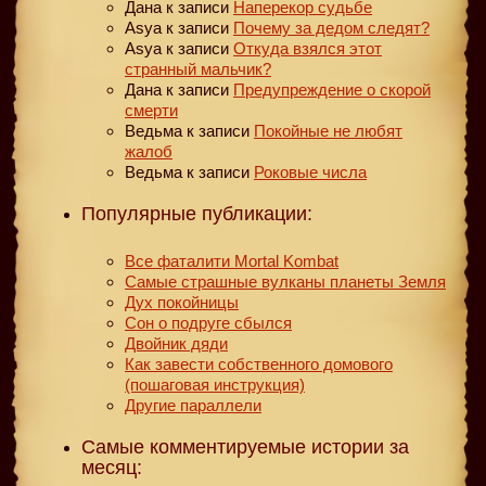
Дана
к записи
Наперекор судьбе
Asya
к записи
Почему за дедом следят?
Asya
к записи
Откуда взялся этот
странный мальчик?
Дана
к записи
Предупреждение о скорой
смерти
Ведьма
к записи
Покойные не любят
жалоб
Ведьма
к записи
Роковые числа
Популярные публикации:
Все фаталити Mortal Kombat
Самые страшные вулканы планеты Земля
Дух покойницы
Сон о подруге сбылся
Двойник дяди
Как завести собственного домового
(пошаговая инструкция)
Другие параллели
Самые комментируемые истории за
месяц: