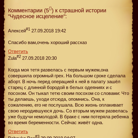
Комментарии (5
) к страшной истории
"Чудесное исцеление":
#1
Алексей
27.09.2018 19:42
Спасибо вам,очень хороший рассказ
Ответить
#2
Zula
27.09.2018 20:30
Когда моя тетя развелась с первым мужем,она
совершила огромный грех. На большом сроке сделала
аборт. В ночь перед операцией к ней в палату зашёл
старец с длинной бородой в белых одеяниях и с
посохом. Он тыкал тетю своим посохом со словами: Что
ты делаешь, уходи отсюда, опомнись. Она, к
сожалению, его не послушала. Всю жизнь оплакивает
свою неродившуюся дочь. Со вторым мужем развелась
уже будучи немолодой. В браке с ним потеряла ребенка
во время беременности. Сейчас живёт одна.
Ответить
#3