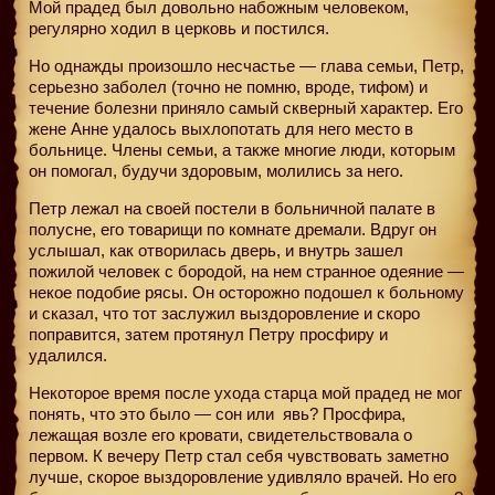
Мой прадед был довольно набожным человеком,
регулярно ходил в церковь и постился.
Но однажды произошло несчастье — глава семьи, Петр,
серьезно заболел (точно не помню, вроде, тифом) и
течение болезни приняло самый скверный характер. Его
жене Анне удалось выхлопотать для него место в
больнице. Члены семьи, а также многие люди, которым
он помогал, будучи здоровым, молились за него.
Петр лежал на своей постели в больничной палате в
полусне, его товарищи по комнате дремали. Вдруг он
услышал, как отворилась дверь, и внутрь зашел
пожилой человек с бородой, на нем странное одеяние —
некое подобие рясы. Он осторожно подошел к больному
и сказал, что тот заслужил выздоровление и скоро
поправится, затем протянул Петру просфиру и
удалился.
Некоторое время после ухода старца мой прадед не мог
понять, что это было — сон или
явь? Просфира,
лежащая возле его кровати, свидетельствовала о
первом. К вечеру Петр стал себя чувствовать заметно
лучше, скорое выздоровление удивляло врачей. Но его