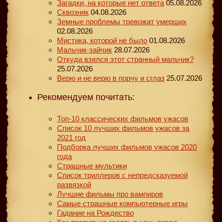
Загадки, на которые нет ответа
05.08.2026
Сквозняк
04.08.2026
Земные проблемы тревожат умерших
02.08.2026
Мистика, которой не было
01.08.2026
Мальчик-зайчик
28.07.2026
Откуда взялся этот странный мальчик?
25.07.2026
Верю и не верю в порчу и сглаз
25.07.2026
Рекомендуем почитать:
Топ-10 классических фильмов ужасов
Список 10 лучших фильмов ужасов за
2021 год
Подборка лучших фильмов ужасов 2020
года
Страшные мультики
Список триллеров с непредсказуемой
развязкой
Лучшие фильмы про вампиров
Самые страшные компьютерные игры
Гадание на Рождество