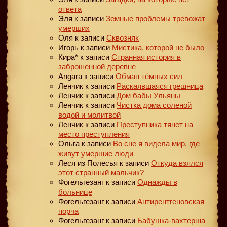
ответа
Эля
к записи
Земные проблемы тревожат
умерших
Оля
к записи
Сквозняк
Игорь
к записи
Мистика, которой не было
Кира*
к записи
Странная история в
заброшенной деревне
Angara
к записи
Обман тёмных сил
Ленчик
к записи
Раскаявшаяся грешница
Ленчик
к записи
Дом бабы Ульяны
Ленчик
к записи
Чистка дома соленой
водой и молитвой
Ленчик
к записи
Преступника тянет на
место преступления
Ольга
к записи
Во сне я видела мир, где
живут умершие люди
Леся из Полесья
к записи
Откуда взялся
этот странный мальчик?
Фогельгезанг
к записи
Однажды в
больнице
Фогельгезанг
к записи
Антирентгеновская
порча
Фогельгезанг
к записи
Бабушка-вахтерша