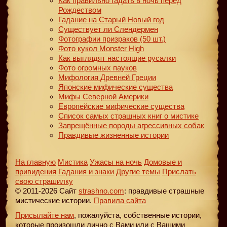
Как правильно гадать в ночь перед
Рождеством
Гадание на Старый Новый год
Существует ли Слендермен
Фотографии призраков (50 шт.)
Фото кукол Monster High
Как выглядят настоящие русалки
Фото огромных пауков
Мифология Древней Греции
Японские мифические существа
Мифы Северной Америки
Европейские мифические существа
Список самых страшных книг о мистике
Запрещённые породы агрессивных собак
Правдивые жизненные истории
На главную
Мистика
Ужасы на ночь
Домовые и
привидения
Гадания и знаки
Другие темы
Прислать
свою страшилку
© 2011-2026 Сайт
strashno.com
: правдивые страшные
мистические истории.
Правила сайта
Присылайте нам
, пожалуйста, собственные истории,
которые произошли лично с Вами или с Вашими