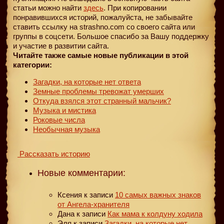
статьи можно найти
здесь
. При копировании
понравившихся историй, пожалуйста, не забывайте
ставить ссылку на strashno.com со своего сайта или
группы в соцсети. Большое спасибо за Вашу поддержку
и участие в развитии сайта.
Читайте также самые новые публикации в этой
категории:
Загадки, на которые нет ответа
Земные проблемы тревожат умерших
Откуда взялся этот странный мальчик?
Музыка и мистика
Роковые числа
Необычная музыка
Рассказать историю
Новые комментарии:
Ксения
к записи
10 самых важных знаков
от Ангела-хранителя
Дана
к записи
Как мама к колдуну ходила
Эля
к записи
Загадки, на которые нет