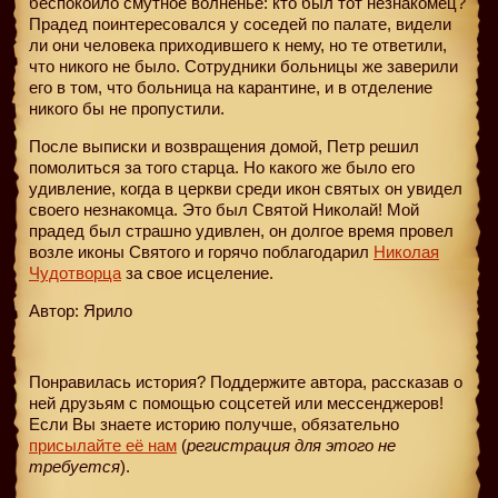
беспокоило смутное волненье: кто был тот незнакомец?
Прадед поинтересовался у соседей по палате, видели
ли они человека приходившего к нему, но те ответили,
что никого не было. Сотрудники больницы же заверили
его в том, что больница на карантине, и в отделение
никого бы не пропустили.
После выписки и возвращения домой, Петр решил
помолиться за того старца. Но какого же было его
удивление, когда в церкви среди икон святых он увидел
своего незнакомца. Это был Святой Николай! Мой
прадед был страшно удивлен, он долгое время провел
возле иконы Святого и горячо поблагодарил
Николая
Чудотворца
за свое исцеление.
Автор: Ярило
Понравилась история? Поддержите автора, рассказав о
ней друзьям с помощью соцсетей или мессенджеров!
Если Вы знаете историю получше, обязательно
присылайте её нам
(
регистрация для этого не
требуется
).