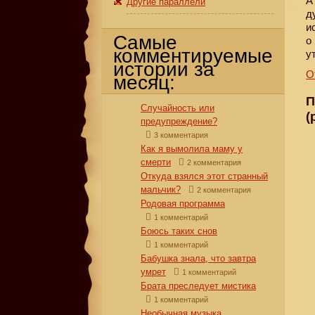
А
Другие параллели
д
и
Самые
о
комментируемые
у
истории за
О
месяц:
П
Случайность или
(
предупреждение?
3 комментария
Как я вымолила маму у
смерти
2 комментария
Откуда взялся этот странный
мальчик?
2 комментария
Родовая программа
1 комментарий
Боюсь таких снов
1 комментарий
Бабушка знала, что завтра
умрет
1 комментарий
Брата преследует мистика
1 комментарий
Необычная музыка