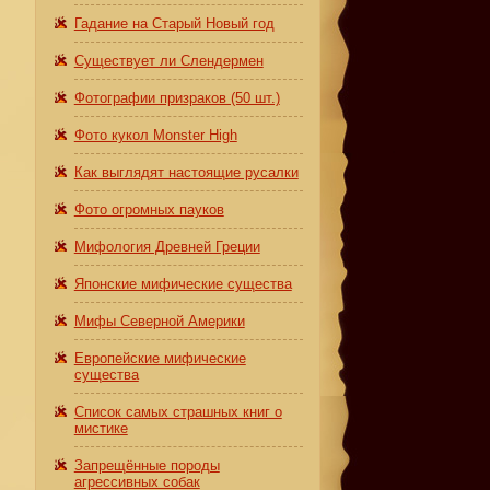
Гадание на Старый Новый год
Существует ли Слендермен
Фотографии призраков (50 шт.)
Фото кукол Monster High
Как выглядят настоящие русалки
Фото огромных пауков
Мифология Древней Греции
Японские мифические существа
Мифы Северной Америки
Европейские мифические
существа
Список самых страшных книг о
мистике
Запрещённые породы
агрессивных собак