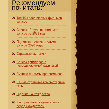
Рекомендуем
почитать:
Топ-10 классических фильмов
ужасов
Список 10 лучших фильмов
ужасов за 2021 год
Подборка лучших фильмов
ужасов 2020 года
Страшные мультики
Список триллеров с
непредсказуемой развязкой
Лучшие фильмы про вампиров
Самые страшные компьютерные
игры
Гадание на Рождество
Как правильно гадать в ночь
перед Рождеством