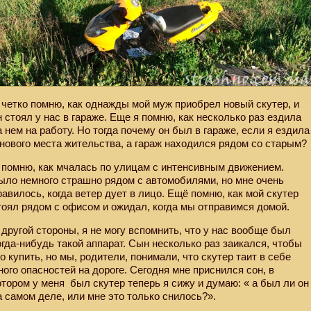
 четко помню, как однажды мой муж приобрел новый скутер, и
н стоял у нас в гараже. Еще я помню, как несколько раз ездила
а нем на работу. Но тогда почему он был в гараже, если я ездила
 нового места жительства, а гараж находился рядом со старым?
 помню, как мчалась по улицам с интенсивным движением.
ыло немного страшно рядом с автомобилями, но мне очень
равилось, когда ветер дует в лицо. Ещё помню, как мой скутер
тоял рядом с офисом и ожидал, когда мы отправимся домой.
 другой стороны, я не могу вспомнить, что у нас вообще был
огда-нибудь такой аппарат. Сын несколько раз заикался, чтобы
го купить, но мы, родители, понимали, что скутер таит в себе
ного опасностей на дороге. Сегодня мне приснился сон, в
отором у меня
был скутер теперь я сижу и думаю: « а был ли он
а самом деле, или мне это только снилось?».