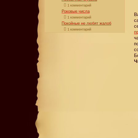
1 комментарий
Роковые числа
В
1 комментарий
с
Покойные не любят жалоб
с
1 комментарий
п
ч
п
с
Б
Ч