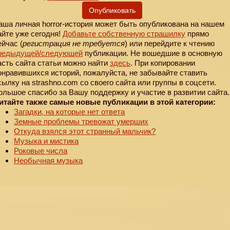
Опубликовать
аша личная horror-история может быть опубликована на нашем
айте уже сегодня!
Добавьте собственную страшилку
прямо
ейчас (
регистрация не требуется
) или перейдите к чтению
редыдущей
/следующей
публикации. Не вошедшие в основную
асть сайта статьи можно найти
здесь
. При копировании
онравившихся историй, пожалуйста, не забывайте ставить
сылку на strashno.com со своего сайта или группы в соцсети.
ольшое спасибо за Вашу поддержку и участие в развитии сайта.
итайте также самые новые публикации в этой категории:
Загадки, на которые нет ответа
Земные проблемы тревожат умерших
Откуда взялся этот странный мальчик?
Музыка и мистика
Роковые числа
Необычная музыка