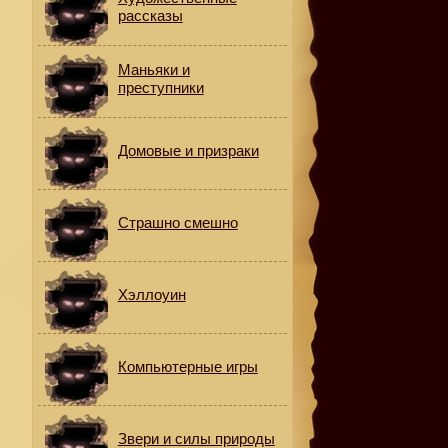
рассказы
Маньяки и
преступники
Домовые и призраки
Страшно смешно
Хэллоуин
Компьютерные игры
Звери и силы природы