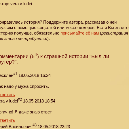
втор: vera v ludei
онравилась история? Поддержите автора, рассказав о ней
рузьям с помощью соцсетей или мессенджеров! Если Вы знаете
сторию получше, обязательно
присылайте её нам
(
регистрация
ля этого не требуется
).
омментарии (6
) к страшной истории "Был ли
кутер?":
#1
есклен
18.05.2018 16:24
ак надо у мужа спросить.
тветить
#2
ra v ludei
18.05.2018 18:54
огично! Я даже знаю ответ
тветить
#3
рий Васильевич
18.05.2018 22:23