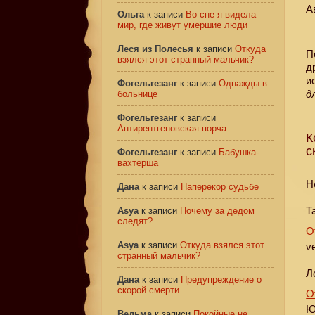
А
Ольга
к записи
Во сне я видела
мир, где живут умершие люди
Леся из Полесья
к записи
Откуда
П
взялся этот странный мальчик?
д
и
Фогельгезанг
к записи
Однажды в
д
больнице
Фогельгезанг
к записи
Антирентгеновская порча
К
с
Фогельгезанг
к записи
Бабушка-
вахтерша
Н
Дана
к записи
Наперекор судьбе
Т
Asya
к записи
Почему за дедом
следят?
О
Asya
к записи
Откуда взялся этот
ve
странный мальчик?
Л
Дана
к записи
Предупреждение о
скорой смерти
О
Ю
Ведьма
к записи
Покойные не