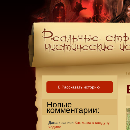
Г
Рассказать историю
Новые
комментарии:
Дана
к записи
Как мама к колдуну
ходила