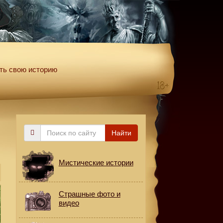
ть свою историю
Поиск
Найти
по
сайту
Мистические истории
Страшные фото и
видео