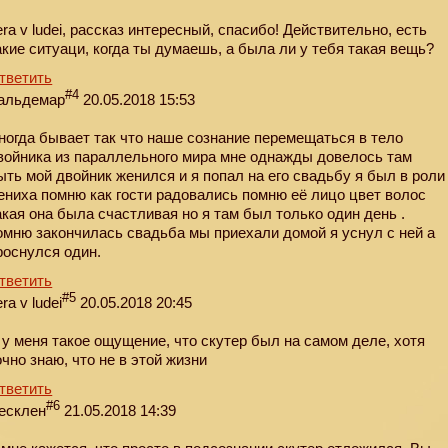
era v ludei, рассказ интересный, спасибо! Действительно, есть
акие ситуаци, когда ты думаешь, а была ли у тебя такая вещь?
тветить
#4
альдемар
20.05.2018 15:53
ногда бывает так что наше сознание перемещаться в тело
войника из параллельного мира мне однажды довелось там
ыть мой двойник женился и я попал на его свадьбу я был в роли
ениха помню как гости радовались помню её лицо цвет волос
акая она была счастливая но я там был только один день .
омню закончилась свадьба мы приехали домой я уснул с ней а
роснулся один.
тветить
#5
ra v ludei
20.05.2018 20:45
 у меня такое ощущение, что скутер был на самом деле, хотя
очно знаю, что не в этой жизни
тветить
#6
есклен
21.05.2018 14:39