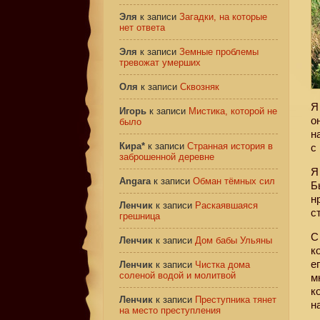
Эля
к записи
Загадки, на которые
нет ответа
Эля
к записи
Земные проблемы
тревожат умерших
Оля
к записи
Сквозняк
Я
Игорь
к записи
Мистика, которой не
о
было
н
Кира*
к записи
Странная история в
с
заброшенной деревне
Я
Angara
к записи
Обман тёмных сил
Б
н
Ленчик
к записи
Раскаявшаяся
с
грешница
С
Ленчик
к записи
Дом бабы Ульяны
к
е
Ленчик
к записи
Чистка дома
соленой водой и молитвой
м
к
Ленчик
к записи
Преступника тянет
н
на место преступления