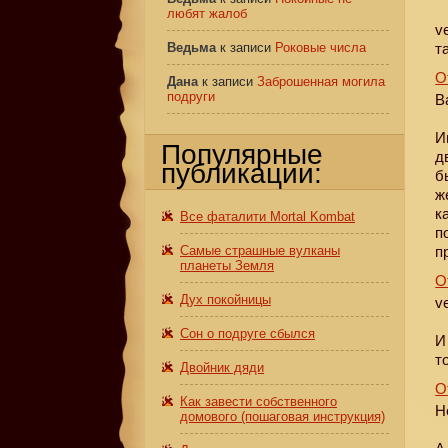
любят жалоб
v
Ведьма
к записи
Роковые числа
т
О
Дана
к записи
Заброшенная могила
подруги
В
И
Популярные
д
публикации:
б
ж
к
Все фаталити Mortal Kombat
п
Самые страшные вулканы
п
планеты Земля
О
Дух покойницы
ve
Сон о подруге сбылся
И
т
Двойник дяди
О
Как завести собственного
Н
домового (пошаговая инструкция)