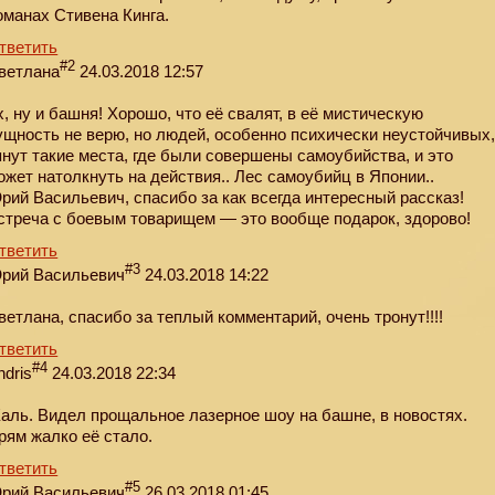
оманах Стивена Кинга.
тветить
#2
ветлана
24.03.2018 12:57
х, ну и башня! Хорошо, что её свалят, в её мистическую
ущность не верю, но людей, особенно психически неустойчивых
янут такие места, где были совершены самоубийства, и это
ожет натолкнуть на действия.. Лес самоубийц в Японии..
рий Васильевич, спасибо за как всегда интересный рассказ!
стреча с боевым товарищем — это вообще подарок, здорово!
тветить
#3
рий Васильевич
24.03.2018 14:22
ветлана, спасибо за теплый комментарий, очень тронут!!!!
тветить
#4
ndris
24.03.2018 22:34
аль. Видел прощальное лазерное шоу на башне, в новостях.
рям жалко её стало.
тветить
#5
рий Васильевич
26.03.2018 01:45