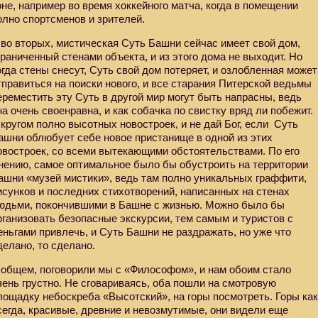
оне, например во время хоккейного матча, когда в помещении
олно спортсменов и зрителей.
 во вторых, мистическая Суть Башни сейчас имеет свой дом,
граниченный стенами объекта, и из этого дома не выходит. Но
огда стены снесут, Суть свой дом потеряет, и озлобленная может
тправиться на поиски нового, и все старания Питерской ведьмы
ереместить эту Суть в другой мир могут быть напрасны, ведь
на очень своенравна, и как собачка по свистку вряд ли побежит.
 кругом полно высотных новостроек, и не дай Бог, если
Суть
ашни облюбует себе новое пристанище в одной из этих
овостроек, со всеми вытекающими обстоятельствами. По его
нению, самое оптимальное было бы обустроить на территории
ашни «музей мистики», ведь там полно уникальных граффити,
исунков и последних стихотворений, написанных на стенах
юдьми, покончившими в Башне с жизнью. Можно было бы
рганизовать безопасные экскурсии, тем самым и туристов с
еньгами привлечь, и Суть Башни не раздражать, но уже что
делано, то сделано.
 общем, поговорили мы с «Философом», и нам обоим стало
чень грустно. Не сговариваясь, оба пошли на смотровую
лощадку небоскреба «Высотский», на горы посмотреть. Горы ка
сегда, красивые, древние и невозмутимые, они видели еще