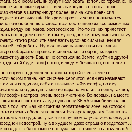
стати, за сносом Башни будут наблюдать не только горожане, н
 многочисленные туристы, ведь накануне
ее сноса спрос
виабилетов в Екатеринбург более чем на 20% превысил
реднестатистический. Но кроме простых зевак планируется
рилет очень большого «десанта», состоящего из всевозможных
едьм, колдунов, магов, экстрасенсов. Кто-то из них прилетает
тдать последние почести такому неоднозначному мистическому
бъекту, кто-то рассчитывает взять кусочек силы Башни для
альнейшей работы. Ну а одна очень известная ведьма из
итера собирается провести специальный обряд, который
оможет сущности Башни не остаться на Земле, а уйти в другой
ир, где и ей будет комфортно, и людям безопасно, вот только…
 поговорил с одним человеком, который очень силен в
истическом плане, нет, он очень сердится, если его называют
агом или колдуном, себя он называет «Философ», но ему
ействительно доступны многие пара нормальные вещи, так вот,
Философ» настроен очень пессимистично. Во-первых, на месте
ашни хотят построить ледовую арену ХК «Автомобилист»,
но
ело в том, что Башня стоит на геопатогенной зоне, на которой
то-то строить абсолютно нельзя. Недаром ведь эту Башню так
остроить и не удалось, так что в лучшем случае можно ожидать
чередной недострой, ну а в худшем, даже страшно представить,
ак поведет себя огромное сооружение, стоящее на аномальной