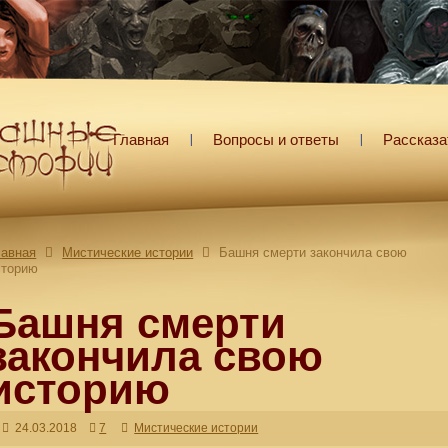
Главная
Вопросы и ответы
Рассказа
лавная
Мистические истории
Башня смерти закончила свою
сторию
Башня смерти
закончила свою
историю
24.03.2018
7
Мистические истории