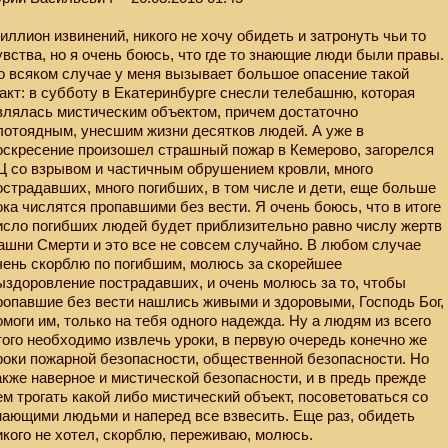
иллион извинений, никого не хочу обидеть и затронуть чьи то
увства, но я очень боюсь, что где то знающие люди были правы.
о всяком случае у меня вызывает большое опасение такой
акт: в субботу в Екатеринбурге снесли телебашню, которая
влялась мистическим объектом, причем достаточно
лотоядным, унесшим жизни десятков людей. А уже в
оскресение произошел страшный пожар в Кемерово, загорелся
Ц со взрывом и частичным обрушением кровли, много
острадавших, много погибших, в том числе и дети, еще больше
ока числятся пропавшими без вести. Я очень боюсь, что в итоге
исло погибших людей будет приблизительно равно числу жертв
ашни Смерти и это все не совсем случайно. В любом случае
чень скорблю по погибшим, молюсь за скорейшее
ыздоровление пострадавших, и очень молюсь за то, чтобы
ропавшие без вести нашлись живыми и здоровыми, Господь Бог,
омоги им, только на тебя одного надежда. Ну а людям из всего
того необходимо извлечь уроки, в первую очередь конечно же
роки пожарной безопасности, общественной безопасности. Но
акже наверное и мистической безопасности, и в предь прежде
ем трогать какой либо мистический объект, посоветоваться со
нающими людьми и наперед все взвесить. Еще раз, обидеть
икого не хотел, скорблю, переживаю, молюсь.