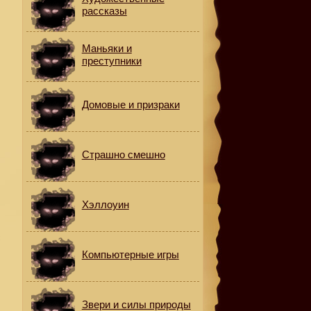
рассказы
Маньяки и
преступники
Домовые и призраки
Страшно смешно
Хэллоуин
с
Компьютерные игры
,
Звери и силы природы