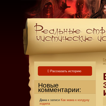
Г
и
Рассказать историю
Новые
комментарии:
Дана
к записи
Как мама к колдуну
ходила