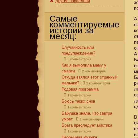
Другие параллели
з
п
Самые
А
комментируемые
о
истории за
к
месяц:
о
п
Случайность или
о
предупреждение?
А
Б
3 комментария
Как я вымолила маму у
н
смерти
м
2 комментария
Б
Откуда взялся этот странный
р
мальчик?
2 комментария
л
Родовая программа
о
1 комментарий
д
Боюсь таких снов
с
1 комментарий
Бабушка знала, что завтра
В
умрет
1 комментарий
о
Брата преследует мистика
п
1 комментарий
в
Необычная музыка