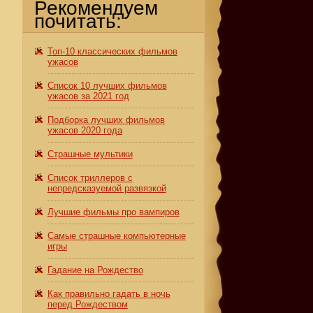
Рекомендуем
почитать:
Топ-10 классических фильмов
ужасов
Список 10 лучших фильмов
ужасов за 2021 год
Подборка лучших фильмов
ужасов 2020 года
Страшные мультики
Список триллеров с
непредсказуемой развязкой
Лучшие фильмы про вампиров
Самые страшные компьютерные
игры
Гадание на Рождество
к
Как правильно гадать в ночь
перед Рождеством