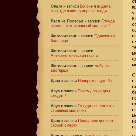
с
Ольга
к записи
Во сне я видела
к
мир, где живут умершие люди
у
К
Леся из Полесья
к записи
Откуда
с
взялся этот странный мальчик?
о
в
Фогельгезанг
к записи
Однажды в
больнице
с
т
Фогельгезанг
к записи
м
Антирентгеновская порча
а
м
Фогельгезанг
к записи
Бабушка-
вахтерша
С
с
Дана
к записи
Наперекор судьбе
г
Asya
к записи
Почему за дедом
б
следят?
н
г
Asya
к записи
Откуда взялся этот
п
странный мальчик?
м
Дана
к записи
Предупреждение о
н
скорой смерти
н
Ведьма
к записи
Покойные не