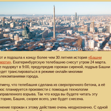
от и подошла к концу более чем 30 летняя история
«Башни
мерти»
. Екатеринбургскую телебашню снесут утром 24 марта.
е подорвут в 9:00, предупредив горожан сиреной, подрыв Башни
удет транслироваться в режиме онлайн многими
елекомпаниями города.
тмечу, что телебашня сделана из сверхпрочного бетона, а её
нос планируется произвести с помощью технологии
аправленного взрыва. Так что когда вы будете читать эту
сторию, Башня, скорее всего, уже будет снесена.
нение горожан к этому действию очень неоднозначно. С одной