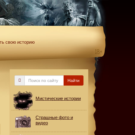
ть свою историю
Поиск
Найти
по
сайту
Мистические истории
Страшные фото и
видео