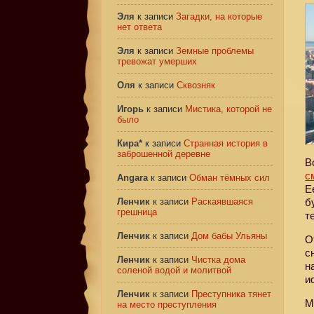
Эля
к записи
Загадки, на которые
нет ответа
Эля
к записи
Земные проблемы
тревожат умерших
Оля
к записи
Сквозняк
Игорь
к записи
Мистика, которой не
было
Кира*
к записи
Странная история в
заброшенной деревне
В
с
Angara
к записи
Обман тёмных сил
Е
Ленчик
к записи
Раскаявшаяся
б
грешница
т
Ленчик
к записи
Дом бабы Ульяны
О
с
Ленчик
к записи
Чистка дома
н
соленой водой и молитвой
и
Ленчик
к записи
Преступника тянет
М
на место преступления