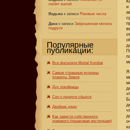
К
любят жалоб
и
а
Ведьма
к записи
Роковые числа
с
п
Дана
к записи
Заброшенная могила
подруги
в
о
о
Популярные
д
публикации:
П
п
м
Все фаталити Mortal Kombat
Я
Самые страшные вулканы
м
планеты Земля
м
Дух покойницы
д
«
Сон о подруге сбылся
Б
д
Двойник дяди
ч
д
Как завести собственного
домового (пошаговая инструкция)
о
к