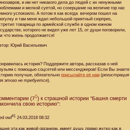
инозавров, и им нет никакого дела до людей с их ненужными
роблемами и мелкой суетой, но созерцание на величие гор нас
емного успокоило. А потом я как всегда
вечером пошел на
рогулку и там меня ждал небольшой приятный сюрприз,
стретил товарища по армейской службе в одном южном
осударстве, которого не видел уже лет 15, от души поговорили,
ак что жизнь продолжается!
втор: Юрий Васильевич
онравилась история? Поддержите автора, рассказав о ней
рузьям с помощью соцсетей или мессенджеров! Если Вы знаете
сторию получше, обязательно
присылайте её нам
(
регистрация
ля этого не требуется
).
омментарии (7
) к страшной истории "Башня смерти
акончила свою историю":
#1
ed owl
24.03.2018 08:32
ашня эта как живой организм, имеет душу, прямо жутко как в