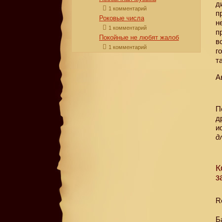
д
1 комментарий
п
Роковые числа
н
1 комментарий
п
Покойные не любят жалоб
в
1 комментарий
г
т
А
П
д
и
д
К
з
R
Б