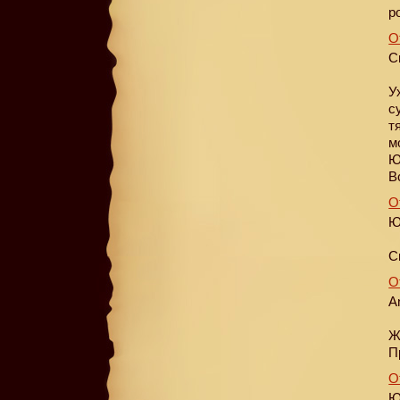
р
О
С
У
с
т
м
Ю
В
О
Ю
С
О
A
Ж
П
О
Ю