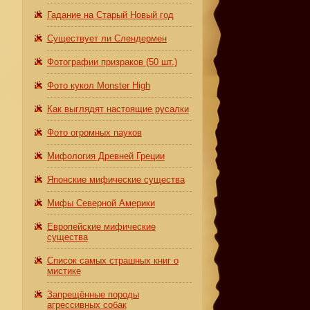
Гадание на Старый Новый год
Существует ли Слендермен
Фотографии призраков (50 шт.)
Фото кукол Monster High
Как выглядят настоящие русалки
Фото огромных пауков
Мифология Древней Греции
Японские мифические существа
Мифы Северной Америки
Европейские мифические
существа
Список самых страшных книг о
мистике
Запрещённые породы
агрессивных собак