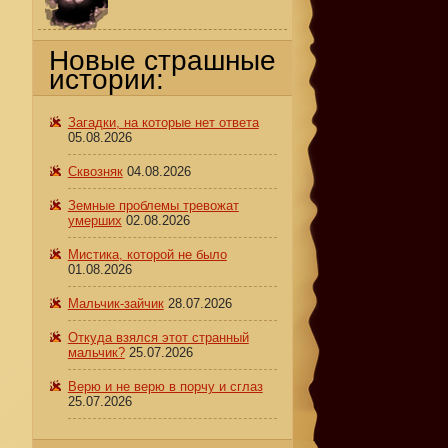
о
Новые страшные
истории:
Загадки, на которые нет ответа
05.08.2026
Сквозняк
04.08.2026
Земные проблемы тревожат
умерших
02.08.2026
Мистика, которой не было
01.08.2026
Мальчик-зайчик
28.07.2026
Откуда взялся этот странный
мальчик?
25.07.2026
Верю и не верю в порчу и сглаз
25.07.2026