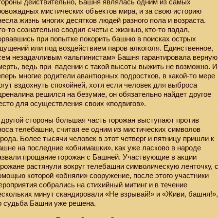
тороны действительно, Башня являлась одним из самых
ровожадных мистических объектов мира, и за свою историю
несла жизнь многих десятков людей разного пола и возраста.
то-то сознательно сводил счеты с жизнью, кто-то падал,
орвавшись при попытке покорить башню в поисках острых
щущений или под воздействием паров алкоголя. Единственное,
сем незадачливым «альпинистам» Башня гарантировала верную
мерть, ведь при
падении с такой высоты выжить не возможно. И
еперь многие родители авантюрных подростков, в какой-то мере
огут вздохнуть спокойней, хотя если человек для выброса
дреналина решился на безумие, он обязательно найдет другое
есто для осуществления своих «подвигов».
 другой стороны большая часть горожан выступают против
носа телебашни, считая ее одним из мистических символов
орода. Более тысячи человек в этот четверг и пятницу пришли к
ашне на последние «обнимашки», как уже ласково в народе
азвали прощание горожан с Башней. Участвующие в акции
орожане растянули вокруг телебашни символическую ленточку, 
омощью которой «обняли» сооружение, после этого участники
ероприятия собрались на стихийный митинг и в течение
ескольких минут скандировали «Не взрывай!» и «Живи, башня!»
о судьба Башни уже решена.