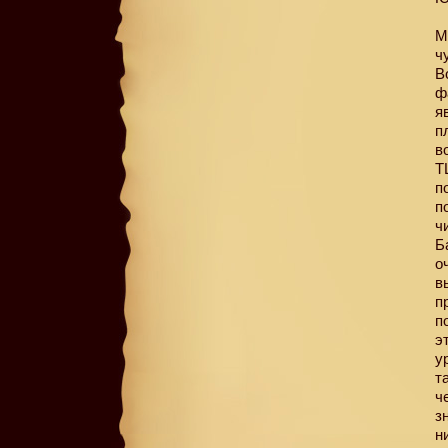
М
ч
В
ф
я
п
в
Т
п
п
ч
Б
о
в
п
п
э
у
т
ч
з
н