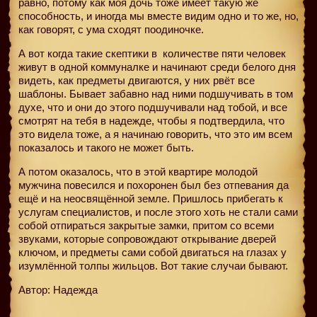
равно, потому как моя дочь тоже имеет такую же
способность, и иногда мы вместе видим одно и то же, но,
как говорят, с ума сходят поодиночке.
А вот когда такие скептики в
количестве пяти человек
живут в одной коммуналке и начинают среди белого дня
видеть, как предметы двигаются, у них рвёт все
шаблоны. Бывает забавно над ними подшучивать в том
духе, что и они до этого подшучивали над тобой, и все
смотрят на тебя в надежде, чтобы я подтвердила, что
это видела тоже, а я начинаю говорить, что это им всем
показалось и такого не может быть.
А потом оказалось, что в этой квартире молодой
мужчина повесился и похоронен был без отпевания да
ещё и на неосвящённой земле. Пришлось прибегать к
услугам специалистов, и после этого хоть не стали сами
собой отпираться закрытые замки, притом со всеми
звуками, которые сопровождают открывание дверей
ключом, и предметы сами собой двигаться на глазах у
изумлённой толпы жильцов. Вот такие случаи бывают.
Автор: Надежда