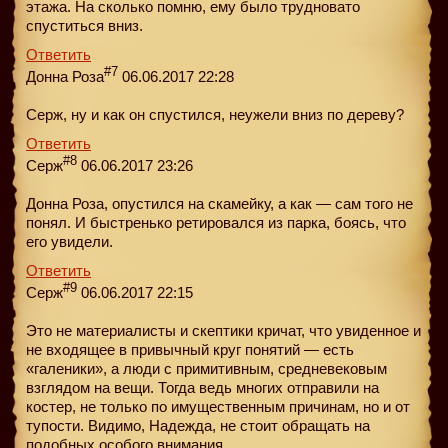
этажа. На сколько помню, ему было трудновато
спуститься вниз.
Ответить
#7
Донна Роза
06.06.2017 22:28
Серж, ну и как он спустился, неужели вниз по дереву?
Ответить
#8
Серж
06.06.2017 23:26
Донна Роза, опустился на скамейку, а как — сам того не
понял. И быстренько ретировался из парка, боясь, что
его увидели.
Ответить
#9
Серж
06.06.2017 22:15
Это не материалисты и скептики кричат, что увиденное и
не входящее в привычный круг понятий — есть
«галеники», а люди с примитивным, средневековым
взглядом на вещи. Тогда ведь многих отправили на
костер, не только по имущественным причинам, но и от
тупости. Видимо, Надежда, не стоит обращать на
подобных особого внимания.