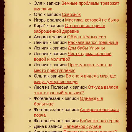
Эля
к записи
Земные проблемы тревожат
умерших
Оля
к записи
Сквозняк
Игорь
к записи
Мистика, которой не было
Кира*
к записи
Странная история в
заброшенной деревне
Angara
к записи
Обман тёмных сил
Ленчик
к записи
Раскаявшаяся грешница
Ленчик
к записи
Дом бабы Ульяны
Ленчик
к записи
Чистка дома соленой
водой и молитвой
Ленчик
к записи
Преступника тянет на
место преступления
Ольга
к записи
Во сне я видела мир, где
живут умершие люди
Леся из Полесья
к записи
Откуда взялся
этот странный мальчик?
Фогельгезанг
к записи
Однажды в
больнице
Фогельгезанг
к записи
Антирентгеновская
порча
Фогельгезанг
к записи
Бабушка-вахтерша
Дана
к записи
Наперекор судьбе
Asya
к записи
Почему за дедом следят?