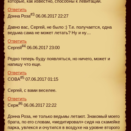
которые, как известно, способны к левитации.
Ответить
#3
Донна Роза
06.06.2017 22:27
Давно вас, Сергей, не было :) Т.е. получается, одна
ведьма сама не может летать? Ну и ну…
Ответить
#4
Сергей
06.06.2017 23:00
Редко теперь буду появляться, но ничего, может и
напишу что еще.
Ответить
#5
COBA
07.06.2017 01:15
Сергей, с вами веселее.
Ответить
#6
Серж
06.06.2017 22:22
Донна Роза, не только ведьмы летают. Знакомый моего
брата, по его словам, «медитировал» сидя на скамейке
парка, увлекся и очутился в воздухе на уровне второго