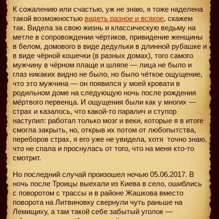
К сожалению или счастью, уж не знаю, я тоже наделена
такой возможностью
видеть разное и всякое
, скажем
так. Видела за свою жизнь и классическую ведьму на
метле в сопровождении чёртиков, привидение женщины
в белом, домового в виде дедульки в длинной рубашке и
в виде чёрной кошечки (в разных домах), того самого
мужчину в чёрном плаще и шляпе — лица не было и
глаз никаких видно не было, но было чёткое ощущение,
что это мужчина — он появился у моей кровати в
родильном доме на следующую ночь после рождения
мёртвого первенца. И ощущения были как у многих —
страх и казалось, что какой-то паралич и ступор
наступил: работал только мозг и веки, которые я в итоге
смогла закрыть, но, открыв их потом от любопытства,
переборов страх, я его уже не увидела, хотя
точно знаю,
что не спала и проснулась от того, что на меня кто-то
смотрит.
Но последний случай произошел ночью 05.06.2017. В
ночь после Троицы выехали из Киева в село, ошиблись
с поворотом с трассы и в районе Жашкова вместо
поворота на Литвиновку свернули чуть раньше на
Лемищиху, а там такой себе забытый уголок —