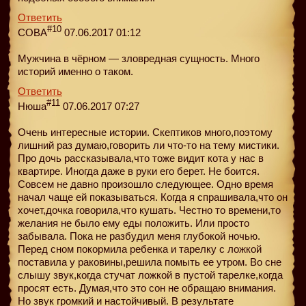
Ответить
#10
COBA
07.06.2017 01:12
Мужчина в чёрном — зловредная сущность. Много
историй именно о таком.
Ответить
#11
Нюша
07.06.2017 07:27
Очень интересные истории. Скептиков много,поэтому
лишний раз думаю,говорить ли что-то на тему мистики.
Про дочь рассказывала,что тоже видит кота у нас в
квартире. Иногда даже в руки его берет. Не боится.
Совсем не давно произошло следующее. Одно время
начал чаще ей показываться. Когда я спрашивала,что он
хочет,дочка говорила,что кушать. Честно то времени,то
желания не было ему еды положить. Или просто
забывала. Пока не разбудил меня глубокой ночью.
Перед сном покормила ребенка и тарелку с ложкой
поставила у раковины,решила помыть ее утром. Во сне
слышу звук,когда стучат ложкой в пустой тарелке,когда
просят есть. Думая,что это сон не обращаю внимания.
Но звук громкий и настойчивый. В результате