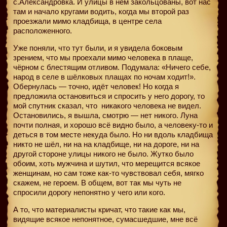
с.Александровка. И улицы в нём закольцованы, вот нас
там и начало кругами водить, когда мы второй раз
проезжали мимо кладбища, в центре села
расположенного.
Уже поняли, что тут были, и я увидела боковым
зрением, что мы проехали мимо человека в плаще,
чёрном с блестящим отливом. Подумала: «Ничего себе,
народ в селе в шёлковых плащах по ночам ходит!».
Обернулась — точно, идёт человек! Но когда я
предложила остановиться и спросить у него дорогу, то
мой спутник сказал, что
никакого человека не видел.
Остановились, я вышла, смотрю — нет никого. Луна
почти полная, и хорошо всё видно было, а человеку-то и
деться в том месте некуда было. Но ни вдоль кладбища
никто не шёл, ни на на кладбище, ни на дороге, ни на
другой стороне улицы никого не было. Жутко было
обоим, хоть мужчина и шутил, что мерещится всякое
женщинам, но сам тоже как-то чувствовал себя, мягко
скажем, не героем. В общем, вот так мы чуть не
спросили дорогу непонятно у чего или кого.
А то, что материалисты кричат, что такие как мы,
видящие всякое непонятное, сумасшедшие, мне всё