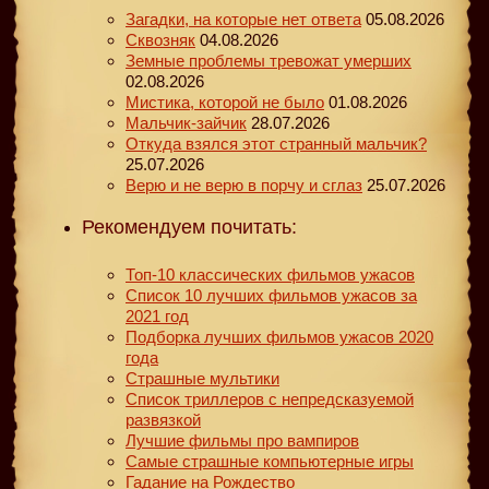
Загадки, на которые нет ответа
05.08.2026
Сквозняк
04.08.2026
Земные проблемы тревожат умерших
02.08.2026
Мистика, которой не было
01.08.2026
Мальчик-зайчик
28.07.2026
Откуда взялся этот странный мальчик?
25.07.2026
Верю и не верю в порчу и сглаз
25.07.2026
Рекомендуем почитать:
Топ-10 классических фильмов ужасов
Список 10 лучших фильмов ужасов за
2021 год
Подборка лучших фильмов ужасов 2020
года
Страшные мультики
Список триллеров с непредсказуемой
развязкой
Лучшие фильмы про вампиров
Самые страшные компьютерные игры
Гадание на Рождество