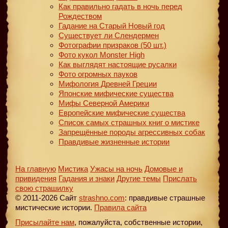
Как правильно гадать в ночь перед
Рождеством
Гадание на Старый Новый год
Существует ли Слендермен
Фотографии призраков (50 шт.)
Фото кукол Monster High
Как выглядят настоящие русалки
Фото огромных пауков
Мифология Древней Греции
Японские мифические существа
Мифы Северной Америки
Европейские мифические существа
Список самых страшных книг о мистике
Запрещённые породы агрессивных собак
Правдивые жизненные истории
На главную
Мистика
Ужасы на ночь
Домовые и
привидения
Гадания и знаки
Другие темы
Прислать
свою страшилку
© 2011-2026 Сайт
strashno.com
: правдивые страшные
мистические истории.
Правила сайта
Присылайте нам
, пожалуйста, собственные истории,