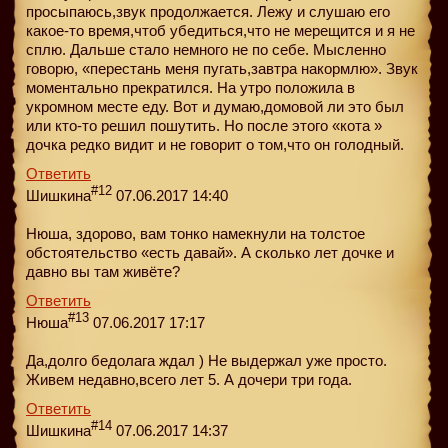
просыпаюсь,звук продолжается. Лежу и слушаю его
какое-то время,чтоб убедиться,что не мерещится и я не
сплю. Дальше стало немного не по себе. Мысленно
говорю, «перестань меня пугать,завтра накормлю». Звук
моментально прекратился. На утро положила в
укромном месте еду. Вот и думаю,домовой ли это был
или кто-то решил пошутить. Но после этого «кота »
дочка редко видит и не говорит о том,что он голодный.
Ответить
#12
Шишкина
07.06.2017 14:40
Нюша, здорово, вам тонко намекнули на толстое
обстоятельство «есть давай». А сколько лет дочке и
давно вы там живёте?
Ответить
#13
Нюша
07.06.2017 17:17
Да,долго бедолага ждал ) Не выдержал уже просто.
Живем недавно,всего лет 5. А дочери три года.
Ответить
#14
Шишкина
07.06.2017 14:37