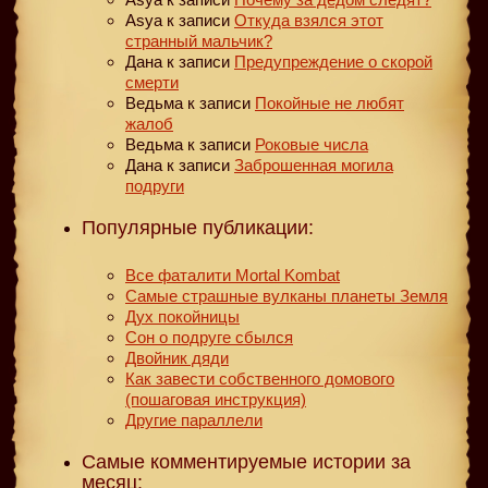
Asya
к записи
Откуда взялся этот
странный мальчик?
Дана
к записи
Предупреждение о скорой
смерти
Ведьма
к записи
Покойные не любят
жалоб
Ведьма
к записи
Роковые числа
Дана
к записи
Заброшенная могила
подруги
Популярные публикации:
Все фаталити Mortal Kombat
Самые страшные вулканы планеты Земля
Дух покойницы
Сон о подруге сбылся
Двойник дяди
Как завести собственного домового
(пошаговая инструкция)
Другие параллели
Самые комментируемые истории за
месяц: