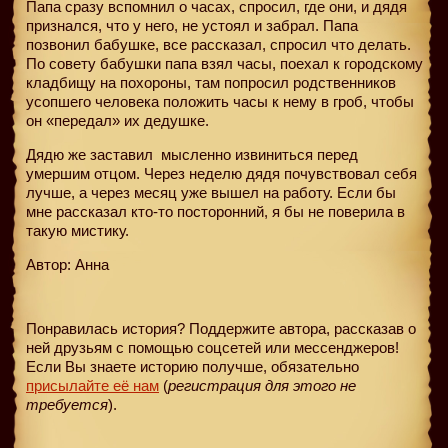
Папа сразу вспомнил о часах, спросил, где они, и дядя
признался, что у него, не устоял и забрал. Папа
позвонил бабушке, все рассказал, спросил что делать.
По совету бабушки папа взял часы, поехал к городскому
кладбищу на похороны, там попросил родственников
усопшего человека положить часы к нему в гроб, чтобы
он «передал» их дедушке.
Дядю же заставил
мысленно извиниться перед
умершим отцом. Через неделю дядя почувствовал себя
лучше, а через месяц уже вышел на работу. Если бы
мне рассказал кто-то посторонний, я бы не поверила в
такую мистику.
Автор: Анна
Понравилась история? Поддержите автора, рассказав о
ней друзьям с помощью соцсетей или мессенджеров!
Если Вы знаете историю получше, обязательно
присылайте её нам
(
регистрация для этого не
требуется
).