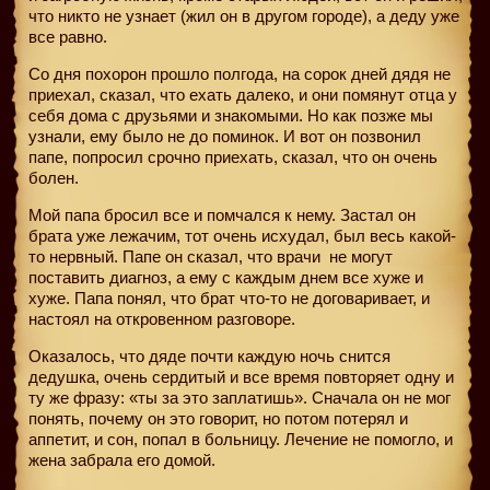
что никто не узнает (жил он в другом городе), а деду уже
все равно.
Со дня похорон прошло полгода, на сорок дней дядя не
приехал, сказал, что ехать далеко, и они помянут отца у
себя дома с друзьями и знакомыми. Но как позже мы
узнали, ему было не до поминок. И вот он позвонил
папе, попросил срочно приехать, сказал, что он очень
болен.
Мой папа бросил все и помчался к нему. Застал он
брата уже лежачим, тот очень исхудал, был весь какой-
то нервный. Папе он сказал, что врачи
не могут
поставить диагноз, а ему с каждым днем все хуже и
хуже. Папа понял, что брат что-то не договаривает, и
настоял на откровенном разговоре.
Оказалось, что дяде почти каждую ночь снится
дедушка, очень сердитый и все время повторяет одну и
ту же фразу: «ты за это заплатишь». Сначала он не мог
понять, почему он это говорит, но потом потерял и
аппетит, и сон, попал в больницу. Лечение не помогло, и
жена забрала его домой.