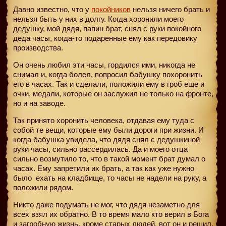
Давно известно, что у
покойников
нельзя ничего брать и
нельзя быть у них в долгу. Когда хоронили моего
дедушку, мой дядя, папин брат, снял с руки покойного
деда часы, когда-то подаренные ему как передовику
производства.
Он очень любил эти часы, гордился ими, никогда не
снимал и, когда болел, попросил бабушку похоронить
его в часах. Так и сделали, положили ему в гроб еще и
очки, медали, которые он заслужил не только на фронте,
но и на заводе.
Так принято хоронить человека, отдавая ему туда с
собой те вещи, которые ему были дороги при жизни. И
когда бабушка увидела, что дядя снял с дедушкиной
руки часы, сильно рассердилась. Да и моего отца
сильно возмутило то, что в такой момент брат думал о
часах. Ему запретили их брать, а так как уже нужно
было
ехать на кладбище, то часы не надели на руку, а
положили рядом.
Никто даже подумать не мог, что дядя незаметно для
всех взял их обратно. В то время мало кто верил в Бога
и загробную жизнь, кроме старых людей, вот он и решил,