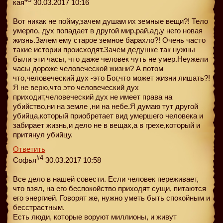
кая
30.03.2017 10:16
Вот никак не пойму,зачем душам их земные вещи?! Тело
умерло, дух попадает в другой мир,рай,ад,у него новая
жизнь.Зачем ему старое земное барахло?! Очень часто
такие истории происходят.Зачем дедушке так нужны
были эти часы, что даже человек чуть не умер.Неужели
часы дороже человеческой жизни? А потом
что,человеческий дух -это Бог,что может жизни лишать?!
Я не верю,что это человеческий дух
приходит,человеческий дух не имеет права на
убийство,ни на земле ,ни на небе.Я думаю тут другой
убийца,который приобретает вид умершего человека и
забирает жизнь,и дело не в вещах,а в грехе,который и
притянул убийцу.
Ответить
#4
Софья
30.03.2017 10:58
Все дело в нашей совести. Если человек переживает,
что взял, на его беспокойство приходят сущи, питаются
его энергией. Говорят же, нужно уметь быть спокойным и
бесстрастным.
Есть люди, которые воруют миллионы, и живут