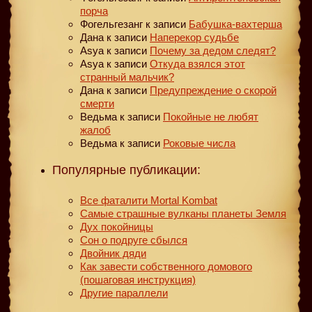
порча
Фогельгезанг
к записи
Бабушка-вахтерша
Дана
к записи
Наперекор судьбе
Asya
к записи
Почему за дедом следят?
Asya
к записи
Откуда взялся этот
странный мальчик?
Дана
к записи
Предупреждение о скорой
смерти
Ведьма
к записи
Покойные не любят
жалоб
Ведьма
к записи
Роковые числа
Популярные публикации:
Все фаталити Mortal Kombat
Самые страшные вулканы планеты Земля
Дух покойницы
Сон о подруге сбылся
Двойник дяди
Как завести собственного домового
(пошаговая инструкция)
Другие параллели