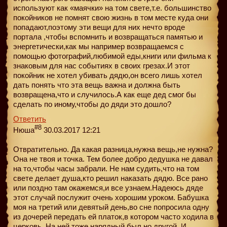
используют как «маячки» на том свете,т.е. большинство
покойников не помнят свою жизнь в том месте куда они
попадают,поэтому эти вещи для них нечто вроде
портала ,чтобы вспомнить и возвращаться памятью и
энергетически,как мы например возвращаемся с
помощью фотографий,любимой еды,книги или фильма к
знаковым для нас событиях в своих грезах.И этот
покойник не хотел убивать дядю,он всего лишь хотел
дать понять что эта вещь важна и должна быть
возвращена,что и случилось.А как еще дед смог бы
сделать по иному,чтобы до дяди это дошло?
Ответить
#8
Нюша
30.03.2017 12:21
Отвратительно. Да какая разница,нужна вещь,не нужна?
Она не твоя и точка. Тем более добро дедушка не давал
на то,чтобы часы забрали. Не нам судить,что на том
свете делает душа,кто решил наказать дядю. Все рано
или поздно там окажемся,и все узнаем.Надеюсь дяде
этот случай послужит очень хорошим уроком. Бабушка
моя на третий или девятый день,во сне попросила одну
из дочерей передать ей платок,в котором часто ходила в
церковь. На ней тоже нарядный был,но другой. И