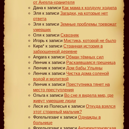
от Ангела-хранителя
Дана
к записи
Как мама к колдуну ходила
Эля
к записи
Загадки, на которые нет
ответа
Эля
к записи
Земные проблемы тревожат
умерших
Оля
к записи
Сквозняк
Игорь
к записи
Мистика, которой не было
Кира*
к записи
Странная история в
заброшенной деревне
Angara
к записи
Обман тёмных сил
Ленчик
к записи
Раскаявшаяся грешница
Ленчик
к записи
Дом бабы Ульяны
Ленчик
к записи
Чистка дома соленой
водой и молитвой
Ленчик
к записи
Преступника тянет на
место преступления
Ольга
к записи
Во сне я видела мир, где
живут умершие люди
Леся из Полесья
к записи
Откуда взялся
этот странный мальчик?
Фогельгезанг
к записи
Однажды в
больнице
Фогельгезанг
к записи
Антирентгеновская