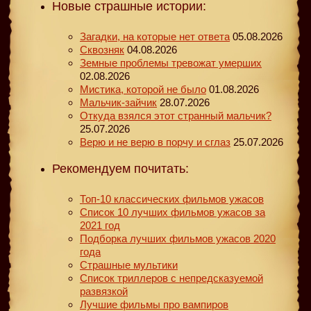
Новые страшные истории:
Загадки, на которые нет ответа
05.08.2026
Сквозняк
04.08.2026
Земные проблемы тревожат умерших
02.08.2026
Мистика, которой не было
01.08.2026
Мальчик-зайчик
28.07.2026
Откуда взялся этот странный мальчик?
25.07.2026
Верю и не верю в порчу и сглаз
25.07.2026
Рекомендуем почитать:
Топ-10 классических фильмов ужасов
Список 10 лучших фильмов ужасов за
2021 год
Подборка лучших фильмов ужасов 2020
года
Страшные мультики
Список триллеров с непредсказуемой
развязкой
Лучшие фильмы про вампиров