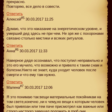
прекрасно.
Повторяю, все дело в совести.
Ответить
#5
Алексей
30.03.2017 11:25
Думаю, что это наказание на энергетическом уровне, и
умерший дед здесь не при чем. Не зря же с похоронами
связано столько мистики и всяких ритуалов.
Ответить
#6
Анна
30.03.2017 11:33
Наверное дядя осознавал, что поступил неправильно и
это его мучило, что возможно и привело к таким снам и
болезни.Никто не знает, куда уходит человек после
смерти и что ему там нужно.
Ответить
#7
Малена
30.03.2017 12:06
Я это понимаю так:вещи материальные покойникам на
том свете,конечно ,ни к чему,но вещи к которым человек
был привязан или тем паче присмотрел как важные или
строго настрого завещал положить в гроб они