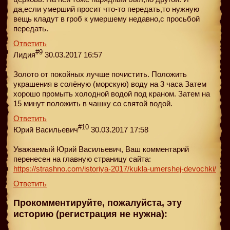
да,если умерший просит что-то передать,то нужную
вещь кладут в гроб к умершему недавно,с просьбой
передать.
Ответить
#9
Лидия
30.03.2017 16:57
Золото от покойных лучше почистить. Положить
украшения в солёную (морскую) воду на 3 часа Затем
хорошо промыть холодной водой под краном. Затем на
15 минут положить в чашку со святой водой.
Ответить
#10
Юрий Васильевич
30.03.2017 17:58
Уважаемый Юрий Васильевич, Ваш комментарий
перенесен на главную страницу сайта:
https://strashno.com/istoriya-2017/kukla-umershej-devochki/
Ответить
Прокомментируйте, пожалуйста, эту
историю (регистрация не нужна):