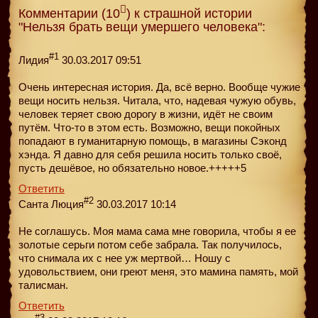
Комментарии (10
) к страшной истории
"Нельзя брать вещи умершего человека":
#1
Лидия
30.03.2017 09:51
Очень интересная история. Да, всё верно. Вообще чужие
вещи носить нельзя. Читала, что, надевая чужую обувь,
человек теряет свою дорогу в жизни, идёт не своим
путём. Что-то в этом есть. Возможно, вещи покойных
попадают в гуманитарную помощь, в магазины Сэконд
хэнда. Я давно для себя решила носить только своё,
пусть дешёвое, но обязательно новое.+++++5
Ответить
#2
Санта Люция
30.03.2017 10:14
Не соглашусь. Моя мама сама мне говорила, чтобы я ее
золотые серьги потом себе забрала. Так получилось,
что снимала их с нее уж мертвой… Ношу с
удовольствием, они греют меня, это мамина память, мой
талисман.
Ответить
#3