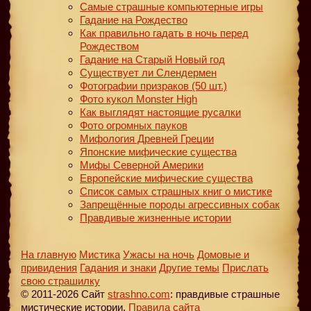
Самые страшные компьютерные игры
Гадание на Рождество
Как правильно гадать в ночь перед
Рождеством
Гадание на Старый Новый год
Существует ли Слендермен
Фотографии призраков (50 шт.)
Фото кукол Monster High
Как выглядят настоящие русалки
Фото огромных пауков
Мифология Древней Греции
Японские мифические существа
Мифы Северной Америки
Европейские мифические существа
Список самых страшных книг о мистике
Запрещённые породы агрессивных собак
Правдивые жизненные истории
На главную
Мистика
Ужасы на ночь
Домовые и
привидения
Гадания и знаки
Другие темы
Прислать
свою страшилку
© 2011-2026 Сайт
strashno.com
: правдивые страшные
мистические истории.
Правила сайта