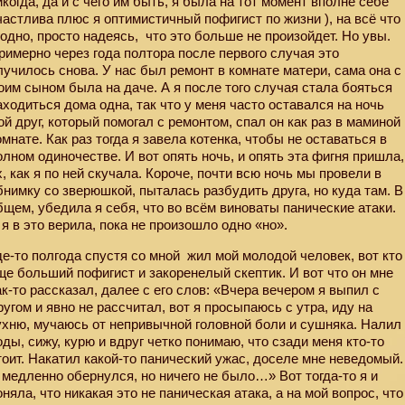
икогда, да и с чего им быть, я была на тот момент вполне себе
частлива плюс я оптимистичный пофигист по жизни ), на всё что
годно, просто надеясь,
что это больше не произойдет. Но увы.
римерно через года полтора после первого случая это
лучилось снова. У нас был ремонт в комнате матери, сама она с
оим сыном была на даче. А я после того случая стала бояться
аходиться дома одна, так что у меня часто оставался на ночь
ой друг, который помогал с ремонтом, спал он как раз в маминой
омнате. Как раз тогда я завела котенка, чтобы не оставаться в
олном одиночестве. И вот опять ночь, и опять эта фигня пришла,
х, как я по ней скучала. Короче, почти всю ночь мы провели в
бнимку со зверюшкой, пыталась разбудить друга, но куда там. В
бщем, убедила я себя, что во всём виноваты панические атаки.
 я в это верила, пока не произошло одно «но».
де-то полгода спустя со мной
жил мой молодой человек, вот кто
ще больший пофигист и закоренелый скептик. И вот что он мне
ак-то рассказал, далее с его слов: «Вчера вечером я выпил с
ругом и явно не рассчитал, вот я просыпаюсь с утра, иду на
ухню, мучаюсь от непривычной головной боли и сушняка. Налил
оды, сижу, курю и вдруг четко понимаю, что сзади меня кто-то
тоит. Накатил какой-то панический ужас, доселе мне неведомый.
 медленно обернулся, но ничего не было…» Вот тогда-то я и
оняла, что никакая это не паническая атака, а на мой вопрос, что