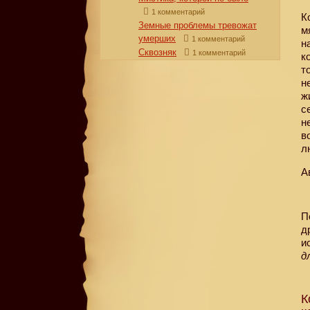
1 комментарий
К
Земные проблемы тревожат
м
умерших
1 комментарий
н
Сквозняк
1 комментарий
к
т
н
ж
с
н
в
л
А
П
д
и
д
К