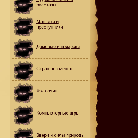
рассказы
Маньяки и
преступники
а
Домовые и призраки
Страшно смешно
о
Хэллоуин
Компьютерные игры
Звери и силы природы