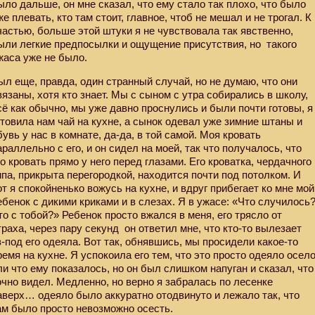
ыло дальше, он мне сказал, что ему стало так плохо, что было
же плевать, кто там стоит, главное, чтоб не мешал и не трогал. К
частью, больше этой штуки я не чувствовала так явственно,
ыли легкие предпосылки и ощущение присутствия, но
такого
жаса уже не было.
ыл еще, правда, один странный случай, но не думаю, что они
вязаны, хотя кто знает. Мы с сыном с утра собирались в школу,
сё как обычно, мы уже давно проснулись и были почти готовы, я
отовила нам чай на кухне, а сынок одевал уже зимние штаны и
бувь у нас в комнате, да-да, в той самой. Моя кровать
араллельно с его, и он сидел на моей, так что получалось, что
го кровать прямо у него перед глазами. Его кроватка, чердачного
ипа, прикрыта перегородкой, находится почти под потолком. И
от я спокойненько вожусь на кухне, и вдруг прибегает ко мне мой
ебенок с дикими криками и в слезах. Я в ужасе: «Что случилось
то с тобой?» Ребенок просто вжался в меня, его трясло от
траха, через пару секунд
он ответил мне, что кто-то вылезает
з-под его одеяла. Вот так, обнявшись, мы просидели какое-то
ремя на кухне. Я успокоила его тем, что это просто одеяло осел
ли что ему показалось, но он был слишком напуган и сказал, что
очно видел. Медленно, но верно я забралась по лесенке
аверх… одеяло было аккуратно отодвинуто и лежало так, что
ам было просто невозможно осесть.