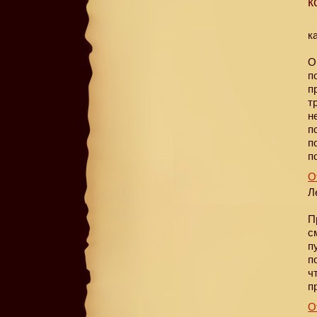
к
к
О
п
п
т
н
п
п
п
О
Л
П
с
п
п
ч
п
О