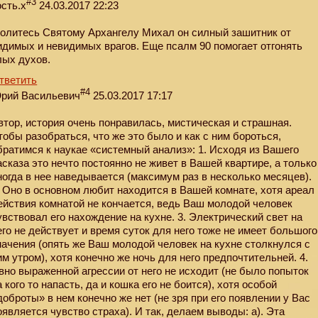
#3
ость.х
24.03.2017 22:23
олитесь Святому Архангелу Михал он силный зашитник от
идимых и невидимых врагов. Еще псалм 90 помогает отгонять
лых духов.
тветить
#4
рий Васильевич
25.03.2017 17:17
втор, история очень понравилась, мистическая и страшная.
тобы разобраться, что же это было и как с ним бороться,
братимся к наукае «системный анализ»: 1. Исходя из Вашего
асказа это нечто постоянно не живет в Вашей квартире, а только
ногда в нее наведывается (максимум раз в несколько месяцев).
. Оно в основном любит находится в Вашей комнате, хотя ареал
ействия комнатой не кончается, ведь Ваш молодой человек
увствовал его нахождение на кухне. 3. Электрический свет на
его не действует и время суток для него тоже не имеет большого
начения (опять же Ваш молодой человек на кухне столкнулся с
им утром), хотя конечно же ночь для него предпочтительней. 4.
вно выраженной агрессии от него не исходит (не было попыток
а кого то напасть, да и кошка его не боится), хотя особой
доброты» в нем конечно же нет (не зря при его появлении у Вас
оявляется чувство страха). И так, делаем выводы: а). Эта