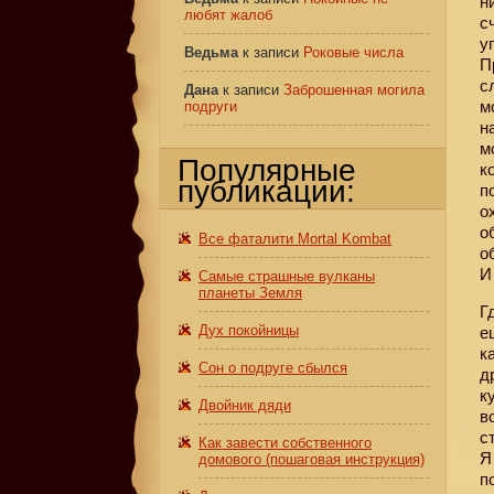
н
любят жалоб
с
у
Ведьма
к записи
Роковые числа
П
с
Дана
к записи
Заброшенная могила
м
подруги
н
м
Популярные
к
публикации:
п
о
о
Все фаталити Mortal Kombat
о
И
Самые страшные вулканы
планеты Земля
Г
Дух покойницы
е
к
Сон о подруге сбылся
д
к
Двойник дяди
в
с
Как завести собственного
Я
домового (пошаговая инструкция)
п