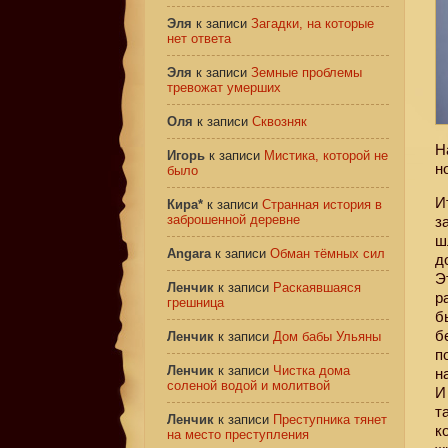
Эля
к записи
Загадки, на которые
нет ответа
Эля
к записи
Земные проблемы
тревожат умерших
Оля
к записи
Сквозняк
Н
Игорь
к записи
Мистика, которой не
н
было
И
Кира*
к записи
Странная история в
заброшенной деревне
з
ш
Angara
к записи
Обман тёмных сил
д
Э
Ленчик
к записи
Раскаявшаяся
р
грешница
б
б
Ленчик
к записи
Дом бабы Ульяны
п
Ленчик
к записи
Чистка дома
н
соленой водой и молитвой
И
т
Ленчик
к записи
Преступника тянет
к
на место преступления