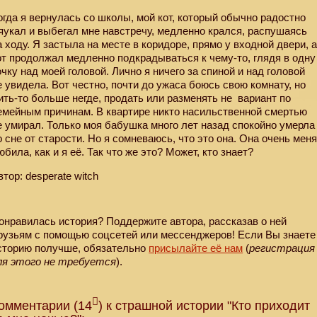
огда я вернулась со школы, мой кот, который обычно радостно
яукал и выбегал мне навстречу, медленно крался, распушаясь
а ходу. Я застыла на месте в коридоре, прямо у входной двери, 
от продолжал медленно подкрадываться к чему-то, глядя в одну
очку над моей головой. Лично я ничего за спиной и над головой
е увидела. Вот честно, почти до ужаса боюсь свою комнату, но
ить-то больше негде, продать или разменять не
вариант по
емейным причинам. В квартире никто насильственной смертью
е умирал. Только моя бабушка много лет назад спокойно умерла
о сне от старости. Но я сомневаюсь, что это она. Она очень мен
юбила, как и я её. Так что же это? Может, кто знает?
втор: desperate witch
онравилась история? Поддержите автора, рассказав о ней
рузьям с помощью соцсетей или мессенджеров! Если Вы знаете
сторию получше, обязательно
присылайте её нам
(
регистрация
ля этого не требуется
).
омментарии (14
) к страшной истории "Кто приходит