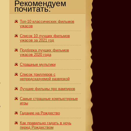
Рекомендуем
почитать:
Топ-10 классических фильмов
ужасов
Список 10 лучших фильмов
ужасов за 2021 год
Подборка лучших фильмов
ужасов 2020 года
Страшные мультики
Список триллеров с
непредсказуемой развязкой
?
Лучшие фильмы про вампиров
Самые страшные компьютерные
игры
о
Гадание на Рождество
Как правильно гадать в ночь
перед Рождеством