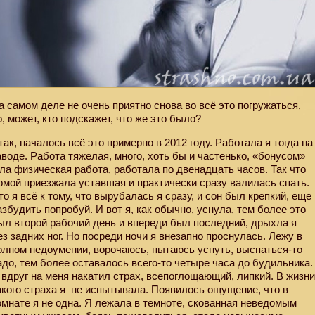
а самом деле не очень приятно снова во всё это погружаться,
о, может, кто подскажет, что же это было?
так, началось всё это примерно в 2012 году. Работала я тогда на
аводе. Работа тяжелая, много, хоть бы и частенько, «бонусом»
ла физическая работа, работала по двенадцать часов. Так что
омой приезжала уставшая и практически сразу валилась спать.
то я всё к тому, что вырубалась я сразу, и сон был крепкий, еще
азбудить попробуй. И вот я, как обычно, уснула, тем более это
ыл второй рабочий день и впереди был последний, дрыхла я
ез задних ног. Но посреди ночи я внезапно проснулась. Лежу в
олном недоумении, ворочаюсь, пытаюсь уснуть, выспаться-то
адо, тем более оставалось всего-то четыре часа до будильника.
 вдруг на меня накатил страх, всепоглощающий, липкий. В жизн
акого страха я
не испытывала. Появилось ощущение, что в
омнате я не одна. Я лежала в темноте, скованная неведомым