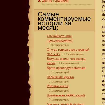
Другие параллели
б
у
с
Самые
б
комментируемые
у
истории за
месяц:
Б
с
в
Случайность или
г
предупреждение?
о
3 комментария
п
Откуда взялся этот странный
е
мальчик?
2 комментария
т
Бабушка знала, что завтра
в
умрет
1 комментарий
р
Брата преследует мистика
Ч
1 комментарий
с
Необычная музыка
и
1 комментарий
в
Роковые числа
и
1 комментарий
т
Покойные не любят жалоб
н
1 комментарий
т
Мистика, которой не было