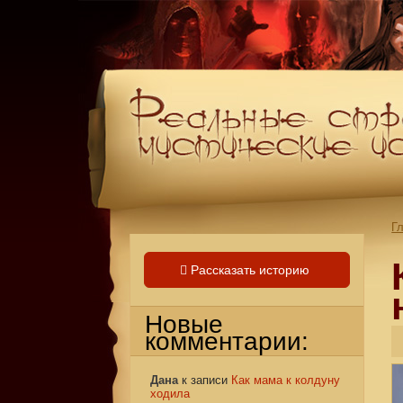
Г
Рассказать историю
Новые
комментарии:
Дана
к записи
Как мама к колдуну
ходила