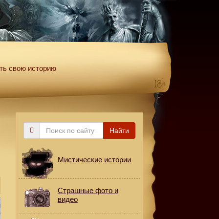
ть свою историю
Поиск
Найти
по
сайту
Мистические истории
Страшные фото и
видео