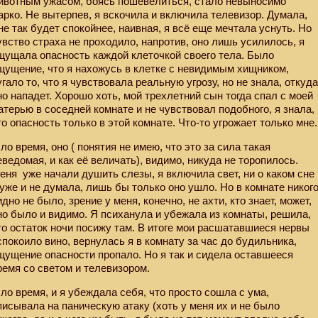
ивотным ужасом, боясь пошевелиться, стало невыносимо
арко. Не вытерпев, я вскочила и включила телевизор. Думала,
не так будет спокойнее, наивная, я всё еще мечтала уснуть. Но
увство страха не проходило, напротив, оно лишь усилилось, я
щущала опасность каждой клеточкой своего тела. Было
щущение, что я нахожусь в клетке с невидимым хищником,
угало то, что я чувствовала реальную угрозу, но не знала, откуд
но нападет. Хорошо хоть, мой трехлетний сын тогда спал с моей
атерью в соседней комнате и не чувствовал подобного, я знала,
то опасность только в этой комнате. Что-то угрожает только мне.
ло время, оно ( понятия не имею, что это за сила такая
еведомая, и как её величать), видимо, никуда не торопилось.
еня
уже начали душить слезы, я включила свет, ни о каком сне
 уже и не думала, лишь бы только оно ушло. Но в комнате никог
идно не было, зрение у меня, конечно, не ахти, кто знает, может,
но было и видимо. Я психанула и убежала из комнаты, решила,
то остаток ночи посижу там. В итоге мои расшатавшиеся нервы
спокоило вино, вернулась я в комнату за час до будильника,
щущение опасности пропало. Но я так и сидела оставшееся
ремя со светом и телевизором.
ло время, и я убеждала себя, что просто сошла с ума,
писывала на паническую атаку (хоть у меня их и не было