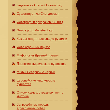
Гадание на Старый Новый год
Существует ли Слендермен
а
Фотографии призраков (50 шт.)
Фото кукол Monster High
Как выглядят настоящие русалки
Фото огромных пауков
я
Мифология Древней Греции
Японские мифические существа
Мифы Северной Америки
Европейские мифические
существа
Список самых страшных книг о
мистике
Запрещённые породы
агрессивных собак