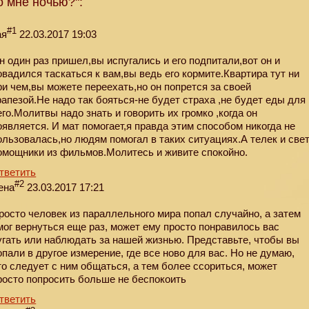
о мне ночью?":
#1
ая
22.03.2017 19:03
н один раз пришел,вы испугались и его подпитали,вот он и
овадился таскаться к вам,вы ведь его кормите.Квартира тут ни
ри чем,вы можете переехать,но он попрется за своей
рапезой.Не надо так бояться-не будет страха ,не будет еды для
его.Молитвы надо знать и говорить их громко ,когда он
оявляется. И мат помогает,я правда этим способом никогда не
ользовалась,но людям помогал в таких ситуациях.А телек и све
омощники из фильмов.Молитесь и живите спокойно.
тветить
#2
ена
23.03.2017 17:21
росто человек из параллельного мира попал случайно, а затем
мог вернуться еще раз, может ему просто понравилось вас
угать или наблюдать за нашей жизнью. Представьте, чтобы вы
опали в другое измерение, где все ново для вас. Но не думаю,
то следует с ним общаться, а тем более ссориться, может
росто попросить больше не беспокоить
тветить