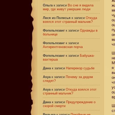
ж
ж
Ольга
к записи
Во сне я видела
мир, где живут умершие люди
м
ч
Леся из Полесья
к записи
Откуда
о
взялся этот странный мальчик?
о
п
Фогельгезанг
к записи
Однажды в
больнице
о
м
Фогельгезанг
к записи
ч
Антирентгеновская порча
Ш
Фогельгезанг
к записи
Бабушка-
н
вахтерша
М
я
Дана
к записи
Наперекор судьбе
в
Asya
к записи
Почему за дедом
о
следят?
ч
у
Asya
к записи
Откуда взялся этот
о
странный мальчик?
в
Дана
к записи
Предупреждение о
Ш
скорой смерти
с
Ведьма
к записи
Покойные не