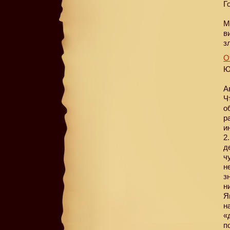
Г
М
в
з
О
Ю
А
Ч
о
р
и
2
д
ч
н
з
н
Я
н
«
п