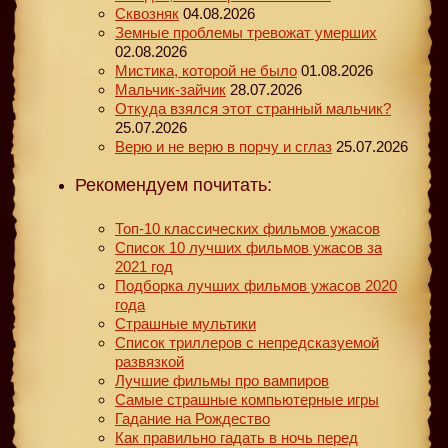
Сквозняк
04.08.2026
Земные проблемы тревожат умерших
02.08.2026
Мистика, которой не было
01.08.2026
Мальчик-зайчик
28.07.2026
Откуда взялся этот странный мальчик?
25.07.2026
Верю и не верю в порчу и сглаз
25.07.2026
Рекомендуем почитать:
Топ-10 классических фильмов ужасов
Список 10 лучших фильмов ужасов за
2021 год
Подборка лучших фильмов ужасов 2020
года
Страшные мультики
Список триллеров с непредсказуемой
развязкой
Лучшие фильмы про вампиров
Самые страшные компьютерные игры
Гадание на Рождество
Как правильно гадать в ночь перед