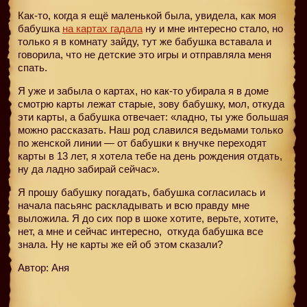
Как-то, когда я ещё маленькой была, увидела, как моя
бабушка
на картах гадала
ну и мне интересно стало, но
только я в комнату зайду, тут же бабушка вставала и
говорила, что не детские это игры и отправляла меня
спать.
Я уже и забыла о картах, но как-то убирала я в доме
смотрю карты лежат старые, зову бабушку, мол, откуда
эти карты, а бабушка отвечает: «ладно, ты уже большая
можно рассказать. Наш род славился ведьмами только
по женской линии — от бабушки к внучке переходят
карты в 13 лет, я хотела тебе на день рождения отдать,
ну да ладно забирай сейчас».
Я прошу бабушку погадать, бабушка согласилась и
начала пасьянс раскладывать и всю правду мне
выложила. Я до сих пор в шоке хотите, верьте, хотите,
нет, а мне и сейчас интересно,
откуда бабушка все
знала. Ну не карты же ей об этом сказали?
Автор: Аня