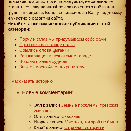
понравившихся историй, пожалуйста, не забывайте
ставить ссылку на strashno.com со своего сайта или
группы в соцсети. Большое спасибо за Вашу поддержку
и участие в развитии сайта.
Читайте также самые новые публикации в этой
категории:
Порчу и сглаз мы придумываем себе сами
Пророчества о конце света
Сбылись слова цыганки
Реинкарнация в незнакомом городе
Вороны и знаки судьбы
Знак от моего Ангела-хранителя
Рассказать историю
Новые комментарии:
Эля
к записи
Земные проблемы тревожат
умерших
Оля
к записи
Сквозняк
Игорь
к записи
Мистика, которой не было
Кира*
к записи
Странная история в