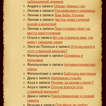
заброшенной деревне
Angara
к записи
Обман тёмных сил
Ленчик
к записи
Раскаявшаяся грешница
Ленчик
к записи
Дом бабы Ульяны
Ленчик
к записи
Чистка дома соленой
водой и молитвой
Ленчик
к записи
Преступника тянет на
место преступления
Ольга
к записи
Во сне я видела мир, где
живут умершие люди
Леся из Полесья
к записи
Откуда взялся
этот странный мальчик?
Фогельгезанг
к записи
Однажды в
больнице
Фогельгезанг
к записи
Антирентгеновская
порча
Фогельгезанг
к записи
Бабушка-вахтерша
Дана
к записи
Наперекор судьбе
Asya
к записи
Почему за дедом следят?
Asya
к записи
Откуда взялся этот
странный мальчик?
Дана
к записи
Предупреждение о скорой
смерти
Ведьма
к записи
Покойные не любят