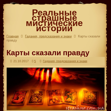
Реальные
страшные
мистические
истории
Главная
Гадания, предсказания и знаки
Карты сказали
правду
Карты сказали правду
21.10.2017
5
Гадания, предсказания и знаки