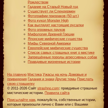
Рождеством
Гадание на Старый Новый год
Существует ли Слендермен
Фотографии призраков (50 шт.)
Фото кукол Monster High
Как выглядят настоящие русалки
Фото огромных пауков
Мифология Древней Греции
Японские мифические существа
Мифы Северной Америки
Европейские мифические существа
Список самых страшных книг о мистике
Запрещённые породы агрессивных собак
Правдивые жизненные истории
На главную
Мистика
Ужасы на ночь
Домовые и
привидения
Гадания и знаки
Другие темы
Прислать
свою страшилку
© 2011-2026 Сайт
strashno.com
: правдивые страшные
мистические истории.
Правила сайта
Присылайте нам
, пожалуйста, собственные истории,
которые произошли лично с Вами или с Вашими