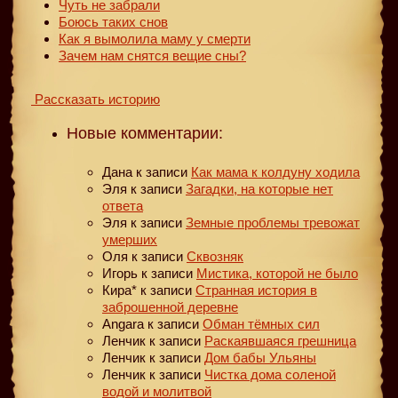
Чуть не забрали
Боюсь таких снов
Как я вымолила маму у смерти
Зачем нам снятся вещие сны?
Рассказать историю
Новые комментарии:
Дана
к записи
Как мама к колдуну ходила
Эля
к записи
Загадки, на которые нет
ответа
Эля
к записи
Земные проблемы тревожат
умерших
Оля
к записи
Сквозняк
Игорь
к записи
Мистика, которой не было
Кира*
к записи
Странная история в
заброшенной деревне
Angara
к записи
Обман тёмных сил
Ленчик
к записи
Раскаявшаяся грешница
Ленчик
к записи
Дом бабы Ульяны
Ленчик
к записи
Чистка дома соленой
водой и молитвой