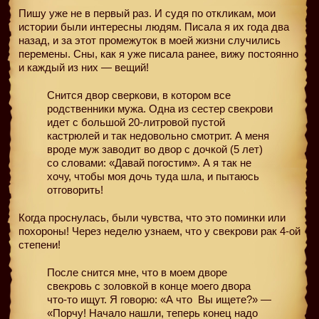
Пишу уже не в первый раз. И судя по откликам, мои
истории были интересны людям. Писала я их года два
назад, и за этот промежуток в моей жизни случились
перемены. Сны, как я уже писала ранее, вижу постоянно
и каждый из них — вещий!
Снится двор сверкови, в котором все
родственники мужа. Одна из сестер свекрови
идет с большой 20-литровой пустой
кастрюлей и так недовольно смотрит. А меня
вроде муж заводит во двор с дочкой (5 лет)
со словами: «Давай погостим». А я так не
хочу, чтобы моя дочь туда шла, и пытаюсь
отговорить!
Когда проснулась, были чувства, что это поминки или
похороны! Через неделю узнаем, что у свекрови рак 4-ой
степени!
После снится мне, что в моем дворе
свекровь с золовкой в конце моего двора
что-то ищут. Я говорю: «А что
Вы ищете?» —
«Порчу! Начало нашли, теперь конец надо