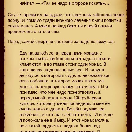
найти.» — «Так ее надо в огороде искать»…
Спустя время им нагадали, что свекровь заболела через
порчу! И помимо традиционного лечения были попытки
снять магию. А мне в период беготни и всей паники
продолжали сниться сны.
Перед самой смертью свекрови за неделю вижу сон:
Еду на автобусе, а перед нами монахи с
раскрытой белой большой тетрадью стоят и
кланяются, а во главе стоит один монах. В
капюшонах, подпоясанные все. И вдруг в
автобусе, в котором я сидела, не оказалось
окна лобового, в которое монах протянул
молча поллитровую банку стеклянную. И я
понимаю, что мне надо пожертвовать, а
передо мной лежит целая 100-рублевая
купюра, которая у меня последняя, и мне ее
очень жалко отдавать. Вот бы, думаю, ее
разменять и хоть на хлеб оставить.
И все же
я положила ее в банку. И этот монах молча,
но с такой гордостью поднял банку над
головой, показывая всем остальным. И