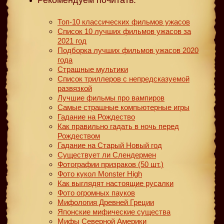
Топ-10 классических фильмов ужасов
Список 10 лучших фильмов ужасов за
2021 год
Подборка лучших фильмов ужасов 2020
года
Страшные мультики
Список триллеров с непредсказуемой
развязкой
Лучшие фильмы про вампиров
Самые страшные компьютерные игры
Гадание на Рождество
Как правильно гадать в ночь перед
Рождеством
Гадание на Старый Новый год
Существует ли Слендермен
Фотографии призраков (50 шт.)
Фото кукол Monster High
Как выглядят настоящие русалки
Фото огромных пауков
Мифология Древней Греции
Японские мифические существа
Мифы Северной Америки