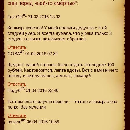
сны перед чьей-то смертью":
#1
Fox Girl
31.03.2016 13:33
Кошмар, конечно! У моей подруги дедушка с 4-ой
стадией умер. Я всегда думала, что у рака только 3
стадии, но жизнь показывает обратное.
Ответить
#2
COBA
01.04.2016 02:34
Щедро с вашей стороны было отдать последние 100
рублей. Как говорится, лепта вдовы. Вот с вами ничего
потому и не случилось, а могло, пожалуй.
Ответить
#3
Падуб
01.04.2016 22:40
Тест вы благополучно прошли — оттого и померла она
легко, без мучений.
Ответить
#4
натали
06.04.2016 10:59