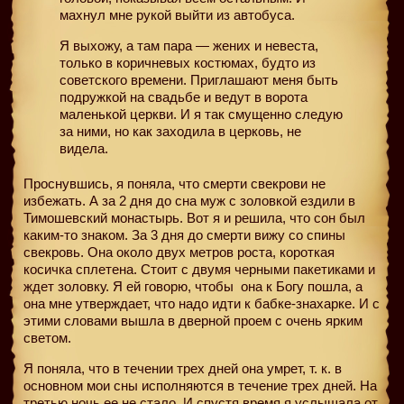
махнул мне рукой выйти из автобуса.
Я выхожу, а там пара — жених и невеста,
только в коричневых костюмах, будто из
советского времени. Приглашают меня быть
подружкой на свадьбе и ведут в ворота
маленькой церкви. И я так смущенно следую
за ними, но как заходила в церковь, не
видела.
Проснувшись, я поняла, что смерти свекрови не
избежать. А за 2 дня до сна муж с золовкой ездили в
Тимошевский монастырь. Вот я и решила, что сон был
каким-то знаком. За 3 дня до смерти вижу со спины
свекровь. Она около двух метров роста, короткая
косичка сплетена. Стоит с двумя черными пакетиками и
ждет золовку. Я ей говорю, чтобы
она к Богу пошла, а
она мне утверждает, что надо идти к бабке-знахарке. И с
этими словами вышла в дверной проем с очень ярким
светом.
Я поняла, что в течении трех дней она умрет, т. к. в
основном мои сны исполняются в течение трех дней. На
третью ночь ее не стало. И спустя время я услышала от