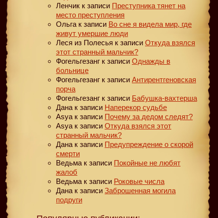
Ленчик
к записи
Преступника тянет на
место преступления
Ольга
к записи
Во сне я видела мир, где
живут умершие люди
Леся из Полесья
к записи
Откуда взялся
этот странный мальчик?
Фогельгезанг
к записи
Однажды в
больнице
Фогельгезанг
к записи
Антирентгеновская
порча
Фогельгезанг
к записи
Бабушка-вахтерша
Дана
к записи
Наперекор судьбе
Asya
к записи
Почему за дедом следят?
Asya
к записи
Откуда взялся этот
странный мальчик?
Дана
к записи
Предупреждение о скорой
смерти
Ведьма
к записи
Покойные не любят
жалоб
Ведьма
к записи
Роковые числа
Дана
к записи
Заброшенная могила
подруги