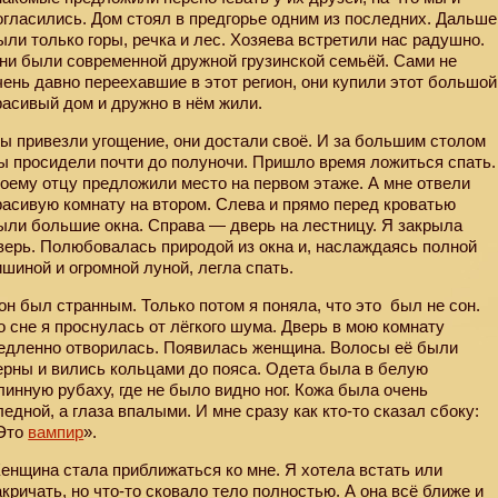
огласились. Дом стоял в предгорье одним из последних. Дальше
ыли только горы, речка и лес. Хозяева встретили нас радушно.
ни были современной дружной грузинской семьёй. Сами не
чень давно переехавшие в этот регион, они купили этот большой
расивый дом и дружно в нём жили.
ы привезли угощение, они достали своё. И за большим столом
ы просидели почти до полуночи. Пришло время ложиться спать.
оему отцу предложили место на первом этаже. А мне отвели
расивую комнату на втором. Слева и прямо перед кроватью
ыли большие окна. Справа — дверь на лестницу. Я закрыла
верь. Полюбовалась природой из окна и, наслаждаясь полной
ишиной и огромной луной, легла спать.
он был странным. Только потом я поняла, что это
был не сон.
о сне я проснулась от лёгкого шума. Дверь в мою комнату
едленно отворилась. Появилась женщина. Волосы её были
ерны и вились кольцами до пояса. Одета была в белую
линную рубаху, где не было видно ног. Кожа была очень
ледной, а глаза впалыми. И мне сразу как кто-то сказал сбоку:
Это
вампир
».
енщина стала приближаться ко мне. Я хотела встать или
акричать, но что-то сковало тело полностью. А она всё ближе и