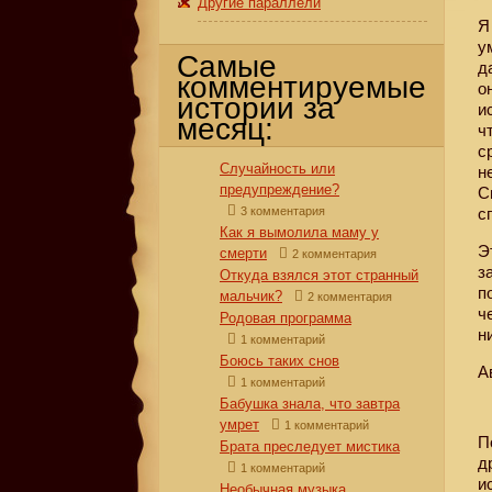
Другие параллели
Я
у
Самые
д
комментируемые
о
истории за
и
месяц:
ч
с
Случайность или
н
предупреждение?
С
3 комментария
с
Как я вымолила маму у
Э
смерти
2 комментария
з
Откуда взялся этот странный
п
мальчик?
2 комментария
ч
Родовая программа
н
1 комментарий
Боюсь таких снов
А
1 комментарий
Бабушка знала, что завтра
умрет
1 комментарий
П
Брата преследует мистика
д
1 комментарий
и
Необычная музыка