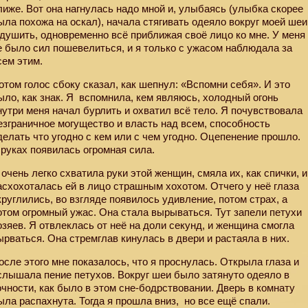
лиже. Вот она нагнулась надо мной и, улыбаясь (улыбка скорее
ыла похожа на оскал), начала стягивать одеяло вокруг моей шеи
 душить, одновременно всё приближая своё лицо ко мне. У меня
е было сил пошевелиться, и я только с ужасом наблюдала за
сем этим.
отом голос сбоку сказал, как шепнул: «Вспомни себя». И это
ыло, как знак. Я
вспомнила, кем являюсь, холодный огонь
нутри меня начал бурлить и охватил всё тело. Я почувствовала
езграничное могущество и власть над всем, способность
делать что угодно с кем или с чем угодно. Оцепенение прошло.
 руках появилась огромная сила.
 очень легко схватила руки этой женщин, смяла их, как спички, и
асхохоталась ей в лицо страшным хохотом. Отчего у неё глаза
круглились, во взгляде появилось удивление, потом страх, а
отом огромный ужас. Она стала вырываться. Тут запели петухи
озяев. Я отвлеклась от неё на доли секунд, и женщина смогла
ырваться. Она стремглав кинулась в двери и растаяла в них.
осле этого мне показалось, что я проснулась. Открыла глаза и
слышала пение петухов. Вокруг шеи было затянуто одеяло в
очности, как было в этом сне-бодрствовании. Дверь в комнату
ыла распахнута. Тогда я прошла вниз,
но все ещё спали.