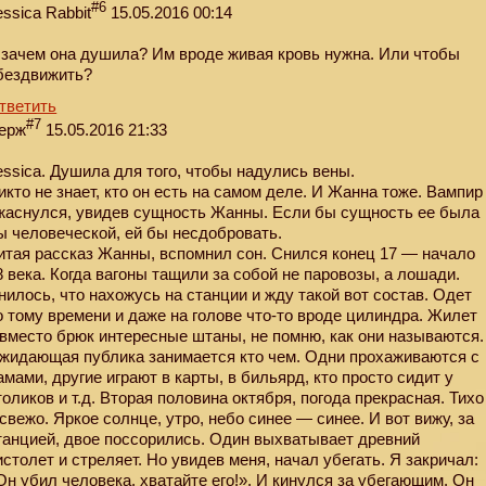
#6
essica Rabbit
15.05.2016 00:14
 зачем она душила? Им вроде живая кровь нужна. Или чтобы
бездвижить?
тветить
#7
ерж
15.05.2016 21:33
essica. Душила для того, чтобы надулись вены.
икто не знает, кто он есть на самом деле. И Жанна тоже. Вампир
жаснулся, увидев сущность Жанны. Если бы сущность ее была
ы человеческой, ей бы несдобровать.
итая рассказ Жанны, вспомнил сон. Снился конец 17 — начало
8 века. Когда вагоны тащили за собой не паровозы, а лошади.
нилось, что нахожусь на станции и жду такой вот состав. Одет
о тому времени и даже на голове что-то вроде цилиндра. Жилет
 вместо брюк интересные штаны, не помню, как они называются.
жидающая публика занимается кто чем. Одни прохаживаются с
амами, другие играют в карты, в бильярд, кто просто сидит у
толиков и т.д. Вторая половина октября, погода прекрасная. Тихо
 свежо. Яркое солнце, утро, небо синее — синее. И вот вижу, за
танцией, двое поссорились. Один выхватывает древний
истолет и стреляет. Но увидев меня, начал убегать. Я закричал:
Он убил человека, хватайте его!». И кинулся за убегающим. Он