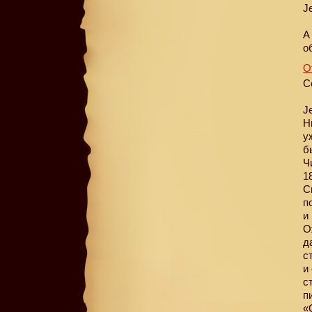
J
А
о
О
С
J
Н
у
б
Ч
1
С
п
и
О
д
с
и
с
п
«