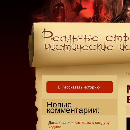
Г
Рассказать историю
Новые
комментарии:
Дана
к записи
Как мама к колдуну
ходила