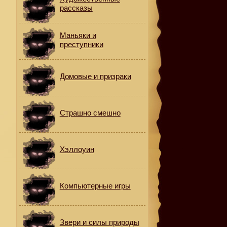
рассказы
Маньяки и
преступники
Домовые и призраки
Страшно смешно
Хэллоуин
Компьютерные игры
Звери и силы природы