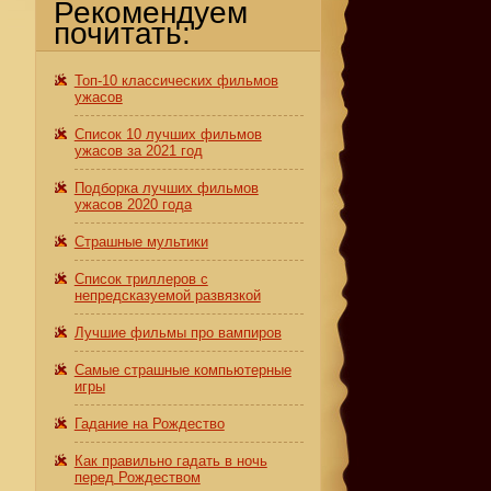
Рекомендуем
почитать:
Топ-10 классических фильмов
ужасов
Список 10 лучших фильмов
ужасов за 2021 год
Подборка лучших фильмов
ужасов 2020 года
Страшные мультики
Список триллеров с
непредсказуемой развязкой
Лучшие фильмы про вампиров
Самые страшные компьютерные
игры
Гадание на Рождество
Как правильно гадать в ночь
перед Рождеством