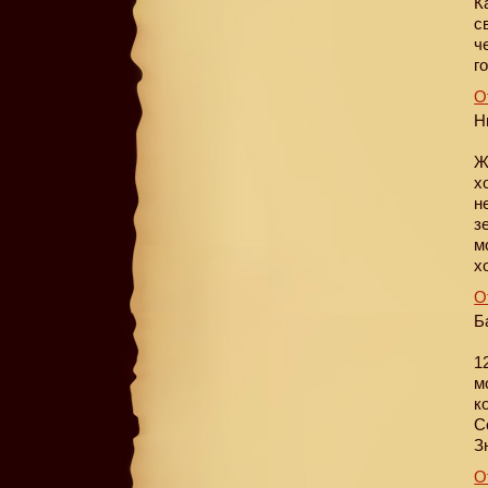
К
с
ч
г
О
Н
Ж
х
н
з
м
х
О
Б
1
м
к
С
З
О