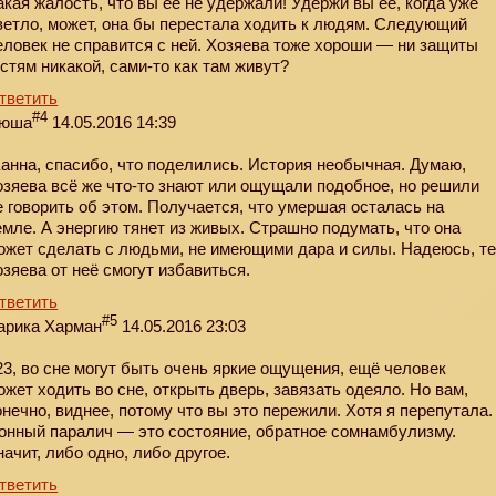
акая жалость, что вы её не удержали! Удержи вы её, когда уже
ветло, может, она бы перестала ходить к людям. Следующий
еловек не справится с ней. Хозяева тоже хороши — ни защиты
остям никакой, сами-то как там живут?
тветить
#4
юша
14.05.2016 14:39
анна, спасибо, что поделились. История необычная. Думаю,
озяева всё же что-то знают или ощущали подобное, но решили
е говорить об этом. Получается, что умершая осталась на
емле. А энергию тянет из живых. Страшно подумать, что она
ожет сделать с людьми, не имеющими дара и силы. Надеюсь, т
озяева от неё смогут избавиться.
тветить
#5
арика Харман
14.05.2016 23:03
23, во сне могут быть очень яркие ощущения, ещё человек
ожет ходить во сне, открыть дверь, завязать одеяло. Но вам,
онечно, виднее, потому что вы это пережили. Хотя я перепутала.
онный паралич — это состояние, обратное сомнамбулизму.
начит, либо одно, либо другое.
тветить