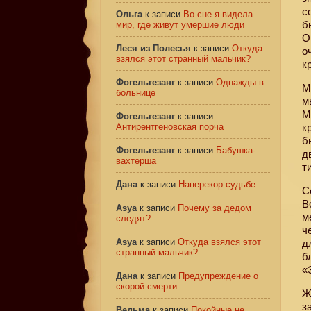
с
Ольга
к записи
Во сне я видела
б
мир, где живут умершие люди
О
Леся из Полесья
к записи
Откуда
о
взялся этот странный мальчик?
к
Фогельгезанг
к записи
Однажды в
М
больнице
м
М
Фогельгезанг
к записи
Антирентгеновская порча
к
б
Фогельгезанг
к записи
Бабушка-
д
вахтерша
т
Дана
к записи
Наперекор судьбе
С
В
Asya
к записи
Почему за дедом
м
следят?
ч
Asya
к записи
Откуда взялся этот
д
странный мальчик?
б
«
Дана
к записи
Предупреждение о
скорой смерти
Ж
з
Ведьма
к записи
Покойные не