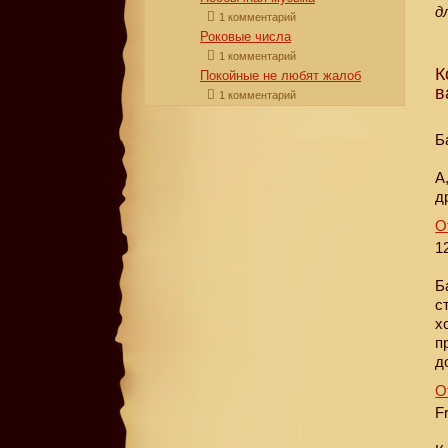
д
1 комментарий
Роковые числа
1 комментарий
К
Покойные не любят жалоб
в
1 комментарий
Б
А
д
О
1
Б
с
х
п
д
О
F