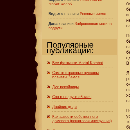
б
любят жалоб
б
Ведьма
к записи
Роковые числа
и
н
Дана
к записи
Заброшенная могила
в
подруги
П
б
Популярные
в
публикации:
б
с
Все фаталити Mortal Kombat
В
Самые страшные вулканы
Я
планеты Земля
р
о
Дух покойницы
п
х
Сон о подруге сбылся
в
Двойник дяди
П
у
Как завести собственного
домового (пошаговая инструкция)
т
б