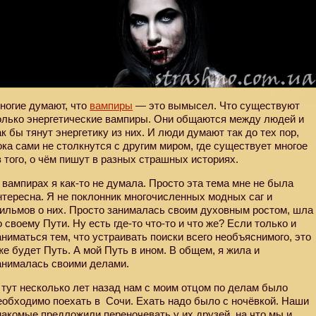
ногие думают, что
вампиры
— это вымысел. Что существуют
олько энергетические вампиры. Они общаются между людей и
ак бы тянут энергетику из них. И люди думают так до тех пор,
ока сами не столкнутся с другим миром, где существует многое
з того, о чём пишут в разных страшных историях.
 вампирах я как-то не думала. Просто эта тема мне не была
нтересна. Я не поклонник многочисленных модных саг и
ильмов о них. Просто занималась своим духовным ростом, шла
о своему Пути. Ну есть где-то что-то и что же? Если только и
аниматься тем, что устраивать поиски всего необъяснимого, это
же будет Путь. А мой Путь в ином. В общем, я жила и
анималась своими делами.
 тут несколько лет назад нам с моим отцом по делам было
еобходимо поехать в
Сочи. Ехать надо было с ночёвкой. Наши
накомые предложили переночевать у их друзей, на что мы и