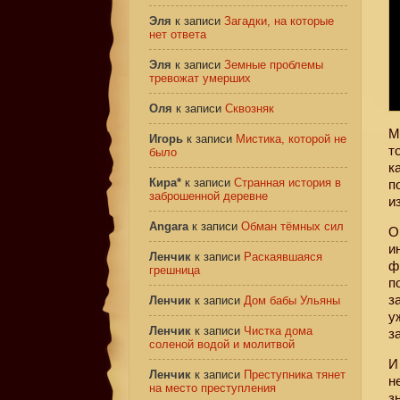
Эля
к записи
Загадки, на которые
нет ответа
Эля
к записи
Земные проблемы
тревожат умерших
Оля
к записи
Сквозняк
М
Игорь
к записи
Мистика, которой не
т
было
к
Кира*
к записи
Странная история в
п
заброшенной деревне
и
Angara
к записи
Обман тёмных сил
О
и
Ленчик
к записи
Раскаявшаяся
ф
грешница
п
з
Ленчик
к записи
Дом бабы Ульяны
у
Ленчик
к записи
Чистка дома
з
соленой водой и молитвой
И
Ленчик
к записи
Преступника тянет
н
на место преступления
з