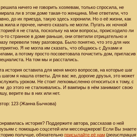
 решила ничего не говорить хозяевам, только спросила, не
мирала ли в этом доме такая-то женщина. Мне ответили, что
авно, до их приезда, такую здесь хоронили. Но о её жизни, как
на жила и прочее, ничего сказать не могли. Пугать их ночной
сторией я не стала, поскольку на мои вопросы, происходило ли
то-то странное в доме раньше, они ответили отрицательно и
разу перевели тему разговора. Было понятно, что это для них
еприятно. Я не могла им сказать, что общаюсь с Духами и
илами, а потому просто посоветовала почистить дом, пригласив
пециалиста. На том мы и расстались.
та история оставила для меня много вопросов, на которые шаг
а шагом я нашла ответы. Для вас же, дорогие друзья, это может
ослужить уроком. Не стоит легкомысленно относиться к тому, с
ем
до этого не сталкивались. И вампиры в нём занимают свою
ишу, верите вы в них или нет.
втор: 123 (Жанна Бычкова)
онравилась история? Поддержите автора, рассказав о ней
рузьям с помощью соцсетей или мессенджеров! Если Вы знаете
сторию получше, обязательно
присылайте её нам
(
регистрация