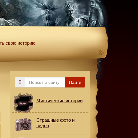
ть свою историю
Поиск
Найти
по
сайту
Мистические истории
Страшные фото и
видео