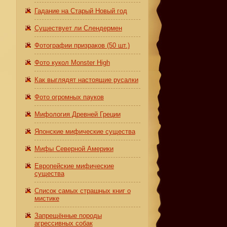
Гадание на Старый Новый год
Существует ли Слендермен
Фотографии призраков (50 шт.)
Фото кукол Monster High
Как выглядят настоящие русалки
Фото огромных пауков
Мифология Древней Греции
Японские мифические существа
Мифы Северной Америки
Европейские мифические
существа
Список самых страшных книг о
мистике
Запрещённые породы
агрессивных собак