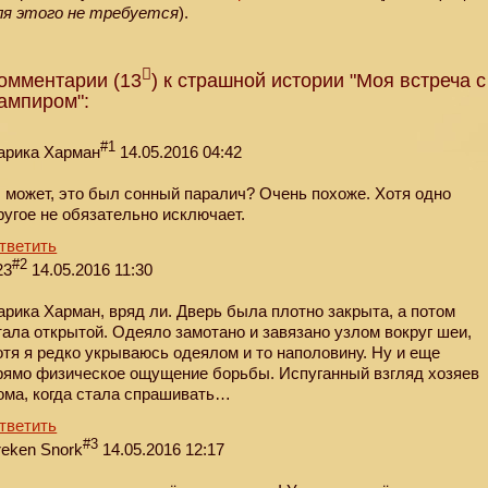
ля этого не требуется
).
омментарии (13
) к страшной истории "Моя встреча с
ампиром":
#1
арика Харман
14.05.2016 04:42
, может, это был сонный паралич? Очень похоже. Хотя одно
ругое не обязательно исключает.
тветить
#2
23
14.05.2016 11:30
арика Харман, вряд ли. Дверь была плотно закрыта, а потом
тала открытой. Одеяло замотано и завязано узлом вокруг шеи,
отя я редко укрываюсь одеялом и то наполовину. Ну и еще
рямо физическое ощущение борьбы. Испуганный взгляд хозяев
ома, когда стала спрашивать…
тветить
#3
reken Snork
14.05.2016 12:17