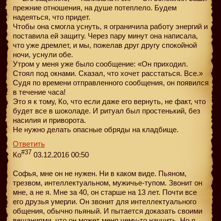
прежние отношения, на душе потеплело. Будем
надеяться, что придет.
Чтобы она смогла уснуть, я ограничила работу энергий и
поставила ей защиту. Через пару минут она написала,
что уже дремлет, и мы, пожелав друг другу спокойной
ночи, уснули обе.
Утром у меня уже было сообщение: «Он приходил.
Стоял под окнами. Сказал, что хочет расстаться. Все.»
Судя по времени отправленного сообщения, он появился
в течение часа!
Это я к тому, Ко, что если даже его вернуть, не факт, что
будет все в шоколаде. И ритуал был простенький, без
насилия и приворота.
Не нужно делать опасные обряды на кладбище.
Ответить
#37
Ко
03.12.2016 00:50
Софья, мне он не нужен. Ни в каком виде. Пьяном,
трезвом, интеллектуальном, мужичье-тупом. Звонит он
мне, а не я. Мне за 40, он старше на 13 лет. Почти все
его друзья умерли. Он звонит для интеллектуального
общения, обычно пьяный. И пытается доказать своими
вещаниями, что он может меня чему-то научить. Но я