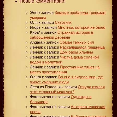
Новые комментарии:
Эля
к записи
Земные проблемы тревожат
умерших
Оля
к записи
Сквозняк
Игорь
к записи
Мистика, которой не было
Кира*
к записи
Странная история в
заброшенной деревне
Angara
к записи
Обман тёмных сил
Ленчик
к записи
Раскаявшаяся грешница
Ленчик
к записи
Дом бабы Ульяны
Ленчик
к записи
Чистка дома соленой
водой и молитвой
Ленчик
к записи
Преступника тянет на
место преступления
Ольга
к записи
Во сне я видела мир, где
живут умершие люди
Леся из Полесья
к записи
Откуда взялся
этот странный мальчик?
Фогельгезанг
к записи
Однажды в
больнице
Фогельгезанг
к записи
Антирентгеновская
порча
Фогельгезанг
к записи
Бабушка-вахтерша