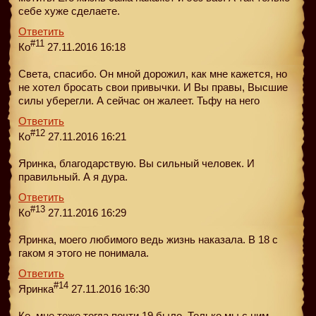
себе хуже сделаете.
Ответить
#11
Ко
27.11.2016 16:18
Света, спасибо. Он мной дорожил, как мне кажется, но
не хотел бросать свои привычки. И Вы правы, Высшие
силы уберегли. А сейчас он жалеет. Тьфу на него
Ответить
#12
Ко
27.11.2016 16:21
Яринка, благодарствую. Вы сильный человек. И
правильный. А я дура.
Ответить
#13
Ко
27.11.2016 16:29
Яринка, моего любимого ведь жизнь наказала. В 18 с
гаком я этого не понимала.
Ответить
#14
Яринка
27.11.2016 16:30
Ко, мне тоже тогда почти 19 было. Только мы с ним