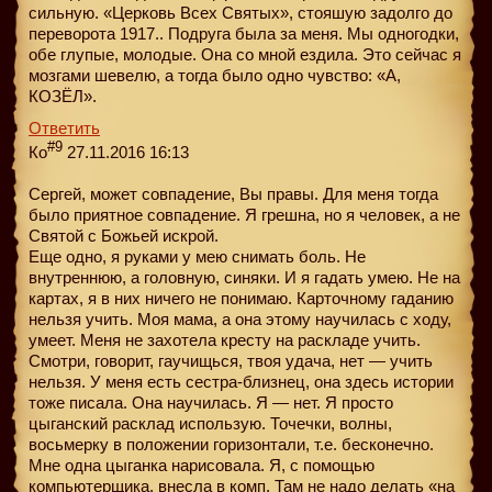
сильную. «Церковь Всех Святых», стояшую задолго до
переворота 1917.. Подруга была за меня. Мы одногодки,
обе глупые, молодые. Она со мной ездила. Это сейчас я
мозгами шевелю, а тогда было одно чувство: «А,
КОЗЁЛ».
Ответить
#9
Ко
27.11.2016 16:13
Сергей, может совпадение, Вы правы. Для меня тогда
было приятное совпадение. Я грешна, но я человек, а не
Святой с Божьей искрой.
Еще одно, я руками у мею снимать боль. Не
внутреннюю, а головную, синяки. И я гадать умею. Не на
картах, я в них ничего не понимаю. Карточному гаданию
нельзя учить. Моя мама, а она этому научилась с ходу,
умеет. Меня не захотела кресту на раскладе учить.
Смотри, говорит, гаучищься, твоя удача, нет — учить
нельзя. У меня есть сестра-близнец, она здесь истории
тоже писала. Она научилась. Я — нет. Я просто
цыганский расклад использую. Точечки, волны,
восьмерку в положении горизонтали, т.е. бесконечно.
Мне одна цыганка нарисовала. Я, с помощью
компьютерщика, внесла в комп. Там не надо делать «на