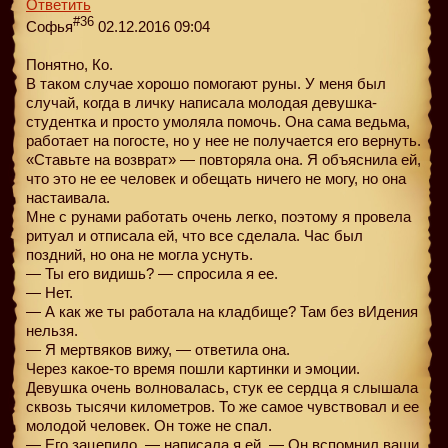
Ответить
#36
Софья
02.12.2016 09:04
Понятно, Ко.
В таком случае хорошо помогают руны. У меня был
случай, когда в личку написала молодая девушка-
студентка и просто умоляла помочь. Она сама ведьма,
работает на погосте, но у нее не получается его вернуть.
«Ставьте на возврат» — повторяла она. Я объяснила ей,
что это не ее человек и обещать ничего не могу, но она
настаивала.
Мне с рунами работать очень легко, поэтому я провела
ритуал и отписала ей, что все сделала. Час был
поздний, но она не могла уснуть.
— Ты его видишь? — спросила я ее.
— Нет.
— А как же ты работала на кладбище? Там без вИдения
нельзя.
— Я мертвяков вижу, — ответила она.
Через какое-то время пошли картинки и эмоции.
Девушка очень волновалась, стук ее сердца я слышала
сквозь тысячи километров. То же самое чувствовал и ее
молодой человек. Он тоже не спал.
— Его зацепило, — написала я ей. — Он вспомнил ваши