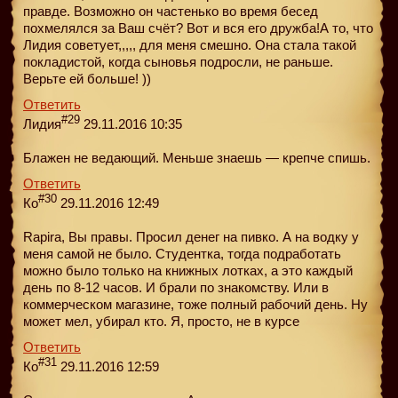
правде. Возможно он частенько во время бесед
похмелялся за Ваш счёт? Вот и вся его дружба!А то, что
Лидия советует,,,,, для меня смешно. Она стала такой
покладистой, когда сыновья подросли, не раньше.
Верьте ей больше! ))
Ответить
#29
Лидия
29.11.2016 10:35
Блажен не ведающий. Меньше знаешь — крепче спишь.
Ответить
#30
Ко
29.11.2016 12:49
Rapira, Вы правы. Просил денег на пивко. А на водку у
меня самой не было. Студентка, тогда подработать
можно было только на книжных лотках, а это каждый
день по 8-12 часов. И брали по знакомству. Или в
коммерческом магазине, тоже полный рабочий день. Ну
может мел, убирал кто. Я, просто, не в курсе
Ответить
#31
Ко
29.11.2016 12:59