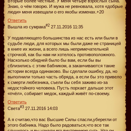
Вторые более честные. У меня четыре взрослых сына.
Знаю, о чём говорю. И мужа не ревновала, хотя «добрые
люди» меня извещали о его якобы изменах.+20
Ответить
#2
Bышла из сумрака
27.11.2016 11:35
У подавляющего большинства из нас есть или были в
судьбе люди, для которых мы были даже не страницей
в книге их жизни, а всего лишь непримечательной
строчкой, как бы нам ни хотелось противоположного.
Насколько обидней было бы вам, если бы вы
сблизились с этим бабником, а заканчиваются такие
истории всегда одинаково. Вы сделали ошибку, да, но
выполнили только часть обряда, а если бы это привело
к смерти любезника, съели бы себя заживо из-за
недостойного человека. Пусть порхает дальше этот
«пчёл», собирает медок, каждый живёт по-своему.
Ответить
#3
Света
27.11.2016 14:03
А я считаю,что вас Высшие Силы спасли,уберегли от
этого бабника. Надо было радоваться,что все так
случилось и вы узнали его внутреннюю суть. Что он