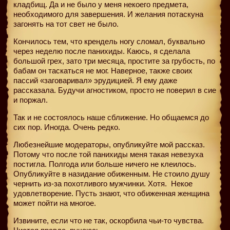
кладбищ. Да и не было у меня некоего предмета,
необходимого для завершения. И желания потаскуна
загонять на тот свет не было.
Кончилось тем, что крендель ногу сломал, буквально
через неделю после панихиды. Каюсь, я сделала
большой грех, зато три месяца, простите за грубость, по
бабам он таскаться не мог. Наверное, также своих
пассий «заговаривал» эрудицией. Я ему даже
рассказала. Будучи агностиком, просто не поверил в сие
и поржал.
Так и не состоялось наше сближение. Но общаемся до
сих пор. Иногда. Очень редко.
Любезнейшие модераторы, опубликуйте мой рассказ.
Потому что после той панихиды меня такая невезуха
постигла. Полгода или больше ничего не клеилось.
Опубликуйте в назидание обиженным. Не стоило душу
чернить из-за похотливого мужчинки. Хотя.
Некое
удовлетворение. Пусть знают, что обиженная женщина
может пойти на многое.
Извините, если что не так, оскорбила чьи-то чувства.