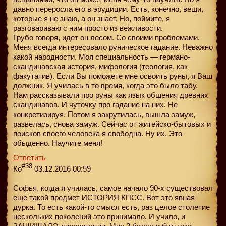
давно переросла его в эрудиции. Есть, конечно, вещи,
которые я не знаю, а он знает. Но, поймите, я
разговариваю с ним просто из вежливости.
Грубо говоря, идет он лесом. Со своими проблемами.
Меня всегда интересовало руническое гадание. Неважно
какой народности. Моя специальность — германо-
скандинавская история, мифология (теология, как
факутатив). Если Вы поможете мне освоить руны, я Ваш
должник. Я училась в то время, когда это было табу.
Нам рассказывали про руны как язык общения древних
скандинавов. И чуточку про гадание на них. Не
конкретизируя. Потом я закрутилась, вышла замуж,
развелась, снова замуж. Сейчас от житeйско-бытовых и
поисков своего человека я свободна. Ну их. Это
обыденно. Научите меня!
Ответить
#38
Ко
03.12.2016 00:59
Софья, когда я училась, самое начало 90-х существовал
еще такой предмет ИСТОРИЯ КПСС. Вот это явная
дурка. То есть какой-то смысл есть, раз целое столетие
нескольких поколений это принимало. И учило, и