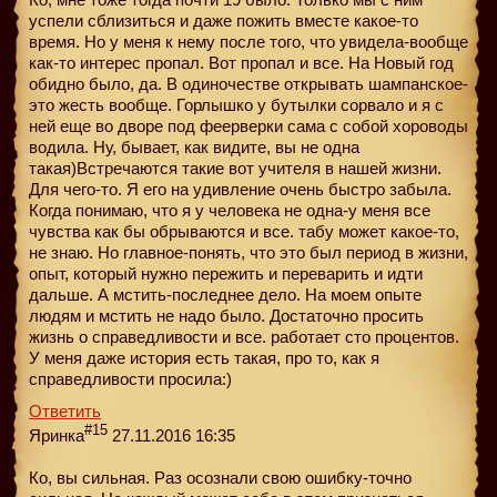
успели сблизиться и даже пожить вместе какое-то
время. Но у меня к нему после того, что увидела-вообще
как-то интерес пропал. Вот пропал и все. На Новый год
обидно было, да. В одиночестве открывать шампанское-
это жесть вообще. Горлышко у бутылки сорвало и я с
ней еще во дворе под феерверки сама с собой хороводы
водила. Ну, бывает, как видите, вы не одна
такая)Встречаются такие вот учителя в нашей жизни.
Для чего-то. Я его на удивление очень быстро забыла.
Когда понимаю, что я у человека не одна-у меня все
чувства как бы обрываются и все. табу может какое-то,
не знаю. Но главное-понять, что это был период в жизни,
опыт, который нужно пережить и переварить и идти
дальше. А мстить-последнее дело. На моем опыте
людям и мстить не надо было. Достаточно просить
жизнь о справедливости и все. работает сто процентов.
У меня даже история есть такая, про то, как я
справедливости просила:)
Ответить
#15
Яринка
27.11.2016 16:35
Ко, вы сильная. Раз осознали свою ошибку-точно