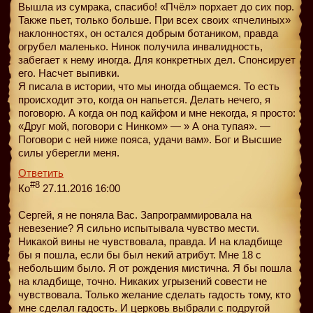
Вышла из сумрака, спасибо! «Пчёл» порхает до сих пор.
Также пьет, только больше. При всех своих «пчелиных»
наклонностях, он остался добрым ботаником, правда
огрубел маленько. Нинок получила инвалидность,
забегает к нему иногда. Для конкретных дел. Спонсирует
его. Насчет выпивки.
Я писала в истории, что мы иногда общаемся. То есть
происходит это, когда он напьется. Делать нечего, я
поговорю. А когда он под кайфом и мне некогда, я просто:
«Друг мой, поговори с Нинком» — » А она тупая». —
Поговори с ней ниже пояса, удачи вам». Бог и Высшие
силы уберегли меня.
Ответить
#8
Ко
27.11.2016 16:00
Сергей, я не поняла Вас. Запрограммировала на
невезение? Я сильно испытывала чувство мести.
Никакой вины не чувствовала, правда. И на кладбище
бы я пошла, если бы был некий атрибут. Мне 18 с
небольшим было. Я от рождения мистична. Я бы пошла
на кладбище, точно. Никаких угрызений совести не
чувствовала. Только желание сделать гадость тому, кто
мне сделал гадость. И церковь выбрали с подругой