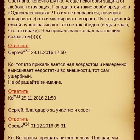
Светлана, конечно шутка. А еще некоторая защита от
любопытствующих. Попадаются такие особи вредные в
«Одноклассниках». Что им не понравится, начинают
копировать фото и муссировать возраст. Пусть дряхлой
ежкой лучше называют, это не так обидно (ведь я знаю,
что это враки). Чем прикалываются над настоящим
возрастом)))))))
Ответить
#32
Сергей
29.11.2016 17:50
Ко, тот кто прикалывается над возрастом и намеренно
выискивает недостатки во внешности, тот сам
ущербный.
Не обращайте внимание.
Ответить
#33
Ко
29.11.2016 21:50
Сергей, благодарю за участие и совет
Ответить
#34
Софья
01.12.2016 09:31
Ко, Вы правы, прощать никого нельзя. Прощая, мы