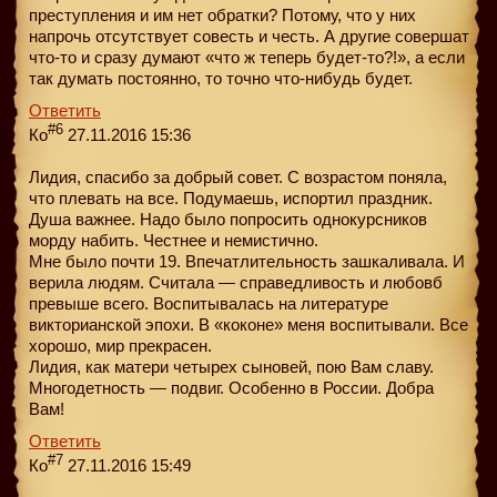
преступления и им нет обратки? Потому, что у них
напрочь отсутствует совесть и честь. А другие совершат
что-то и сразу думают «что ж теперь будет-то?!», а если
так думать постоянно, то точно что-нибудь будет.
Ответить
#6
Ко
27.11.2016 15:36
Лидия, спасибо за добрый совет. С возрастом поняла,
что плевать на все. Подумаешь, испортил праздник.
Душа важнее. Надо было попросить однокурсников
морду набить. Честнее и немистично.
Мне было почти 19. Впечатлительность зашкаливала. И
верила людям. Считала — справедливость и любовб
превыше всего. Воспитывалась на литературе
викторианской эпохи. В «коконе» меня воспитывали. Все
хорошо, мир прекрасен.
Лидия, как матери четырех сыновей, пою Вам славу.
Многодетность — подвиг. Особенно в России. Добра
Вам!
Ответить
#7
Ко
27.11.2016 15:49