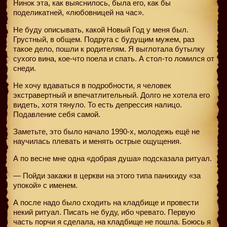
Нинок эта, как выяснилось, была его, как бы
поделикатней, «любовницей на час».
Не буду описывать, какой Новый Год у меня был.
Грустный, в общем. Подруга с будущим мужем, раз
такое дело, пошли к родителям. Я выглотала бутылку
сухого вина, кое-что поела и спать. А стол-то ломился от
снеди.
Не хочу вдаваться в подробности, я человек
экстравертный и впечатлительный. Долго не хотела его
видеть, хотя тянуло. То есть депрессия налицо.
Подавление себя самой.
Заметьте, это было начало 1990-х, молодежь ещё не
научилась плевать и менять острые ощущения.
А по весне мне одна «добрая душа» подсказала ритуал.
— Пойди закажи в церкви на этого типа панихиду «за
упокой» с именем.
А после надо было сходить на кладбище и провести
некий ритуал. Писать не буду, ибо чревато. Первую
часть порчи я сделала, на кладбище не пошла. Боюсь я