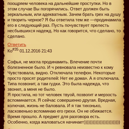
поощряем человека на дальнейшие проступки. Но в
этом случае Вы погорячились. Ответ должен быть
зеркальным, или адекватным. Зачем брать грех на душу
и творить черное? Я бы ответила тем же —продинамила
его в следующий раз. Пусть почувствует прелесть
несбывшихся надежд. Но как говорится, что сделано, то
сделано.
Ответить
#35
Ко
01.12.2016 21:43
Сoфья, не могла продинамить. Влечение почти
болезненное было. И ч ревновала неизвестно к кому
Чувствовала, видно. Отключала телефон. Некоторые
просто просят родителей: Нет ее дома». А я отключала.
Типа позвонит, а там гудки. Это была надежда, что
звонил, а меня не было.
Я простила, но тот человек твуой, позвогит и мерзость
вспоминается. Я сейчас совершенно другая. Вредная,
колючая, жизнь не баловала. И я так тихонько,
ласковенько вспоминаю его грехи. Он не обижается.
Время прошло. А предмет для разговора есть.
Особенно, когда жаловаться начинает)))))))))))))))))))))))))