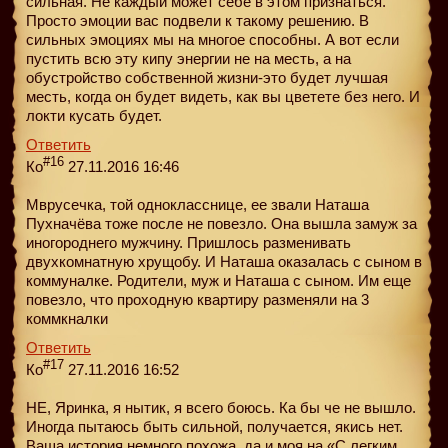
сильная. Не каждый может себе в этом признаться.
Просто эмоции вас подвели к такому решению. В
сильных эмоциях мы на многое способны. А вот если
пустить всю эту кипу энергии не на месть, а на
обустройство собственной жизни-это будет лучшая
месть, когда он будет видеть, как вы цветете без него. И
локти кусать будет.
Ответить
#16
Ко
27.11.2016 16:46
Мврусечка, той однокласснице, ее звали Наташа
Пухначёва тоже после не повезло. Она вышла замуж за
иногороднего мужчину. Пришлось разменивать
двухкомнатную хрущобу. И Наташа оказалась с сыном в
коммуналке. Родители, муж и Наташа с сыном. Им еще
повезло, что проходную квартиру разменяли на 3
коммкналки
Ответить
#17
Ко
27.11.2016 16:52
НЕ, Яринка, я нытик, я всего боюсь. Ка бы че не вышло.
Иногда пытаюсь быть сильной, получается, якись нет.
Ваша история немного похожа, да и моя на «С легким