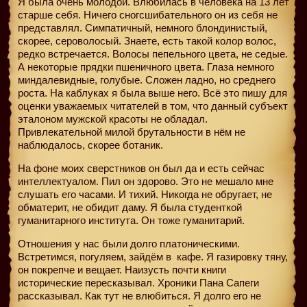
Я была очень молодой. Влюбилась в человека на 13 лет
старше себя. Ничего сногсшибательного он из себя не
представлял. Симпатичный, немного блондинистый,
скорее, сероволосый. Знаете, есть такой колор волос,
редко встречается. Волосы пепельного цвета, не седые.
А некоторые прядки пшеничного цвета. Глаза немного
миндалевидные, голубые. Сложен ладно, но среднего
роста. На каблуках я была выше него. Всё это пишу для
оценки уважаемых читателей в том, что данный субъект
эталоном мужской красоты не обладал.
Привлекательной милой брутальности в нём не
наблюдалось, скорее ботаник.
На фоне моих сверстников он был да и есть сейчас
интеллектуалом. Пил он здорово. Это не мешало мне
слушать его часами. И тихий. Никогда не обругает, не
обматерит, не обидит даму. Я была студенткой
гуманитарного института. Он тоже гуманитарий.
Отношения у нас были долго платоническими.
Встретимся, погуляем, зайдём в
кафе. Я газировку тяну,
он покрепче и вещает. Наизусть почти книги
исторические пересказывал. Хроники Пана Сапеги
рассказывал. Как тут не влюбиться. Я долго его не