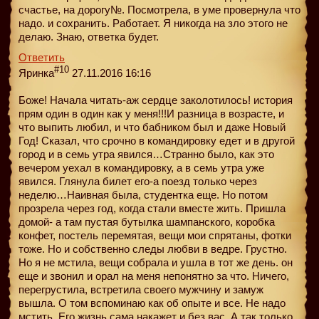
счастье, на дорогу№. Посмотрела, в уме провернула что
надо. и сохранить. Работает. Я никогда на зло этого не
делаю. Знаю, ответка будет.
Ответить
#10
Яринка
27.11.2016 16:16
Боже! Начала читать-аж сердце заколотилось! история
прям один в один как у меня!!!И разница в возрасте, и
что выпить любил, и что бабником был и даже Новый
Год! Сказал, что срочно в командировку едет и в другой
город и в семь утра явился…Странно было, как это
вечером уехал в командировку, а в семь утра уже
явился. Глянула билет его-а поезд только через
неделю…Наивная была, студентка еще. Но потом
прозрела через год, когда стали вместе жить. Пришла
домой- а там пустая бутылка шампанского, коробка
конфет, постель перемятая, вещи мои спрятаны, фотки
тоже. Но и собственно следы любви в ведре. Грустно.
Но я не мстила, вещи собрала и ушла в тот же день. он
еще и звонил и орал на меня непонятно за что. Ничего,
перегрустила, встретила своего мужчину и замуж
вышла. О том вспоминаю как об опыте и все. Не надо
мстить. Его жизнь сама накажет и без вас. А так только