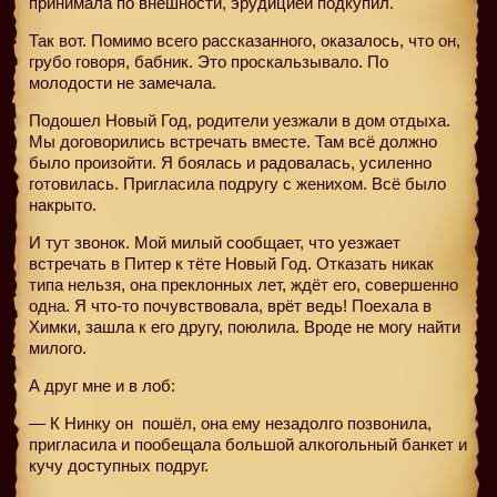
принимала по внешности, эрудицией подкупил.
Так вот. Помимо всего рассказанного, оказалось, что он,
грубо говоря, бабник. Это проскальзывало. По
молодости не замечала.
Подошел Новый Год, родители уезжали в дом отдыха.
Мы договорились встречать вместе. Там всё должно
было произойти. Я боялась и радовалась, усиленно
готовилась. Пригласила подругу с женихом. Всё было
накрыто.
И тут звонок. Мой милый сообщает, что уезжает
встречать в Питер к тёте Новый Год. Отказать никак
типа нельзя, она преклонных лет, ждёт его, совершенно
одна. Я что-то почувствовала, врёт ведь! Поехала в
Химки, зашла к его другу, поюлила. Вроде не могу найти
милого.
А друг мне и в лоб:
— К Нинку он
пошёл, она ему незадолго позвонила,
пригласила и пообещала большой алкогольный банкет и
кучу доступных подруг.