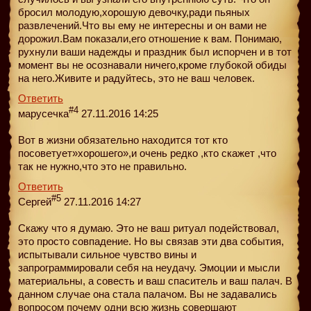
бросил молодую,хорошую девочку,ради пьяных
развлечений.Что вы ему не интересны и он вами не
дорожил.Вам показали,его отношение к вам. Понимаю,
рухнули ваши надежды и праздник был испорчен и в тот
момент вы не осознавали ничего,кроме глубокой обиды
на него.Живите и радуйтесь, это не ваш человек.
Ответить
#4
марусечка
27.11.2016 14:25
Вот в жизни обязательно находится тот кто
посоветует»хорошего»,и очень редко ,кто скажет ,что
так не нужно,что это не правильно.
Ответить
#5
Сергей
27.11.2016 14:27
Скажу что я думаю. Это не ваш ритуал подействовал,
это просто совпадение. Но вы связав эти два события,
испытывали сильное чувство вины и
запрограммировали себя на неудачу. Эмоции и мысли
материальны, а совесть и ваш спаситель и ваш палач. В
данном случае она стала палачом. Вы не задавались
вопросом почему одни всю жизнь совершают