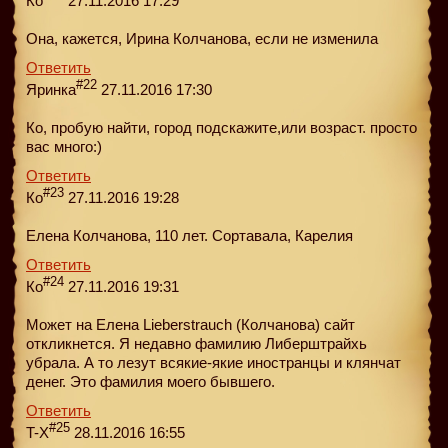
Ко
27.11.2016 17:29
Она, кажется, Ирина Колчанова, если не изменила
Ответить
#22
Яринка
27.11.2016 17:30
Ко, пробую найти, город подскажите,или возраст. просто
вас много:)
Ответить
#23
Ко
27.11.2016 19:28
Елена Колчанова, 110 лет. Сортавала, Карелия
Ответить
#24
Ко
27.11.2016 19:31
Может на Елена Lieberstrauch (Колчанова) сайт
откликнется. Я недавно фамилию Либерштрайхь
убрала. А то лезут всякие-якие иностранцы и клянчат
денег. Это фамилия моего бывшего.
Ответить
#25
T-X
28.11.2016 16:55