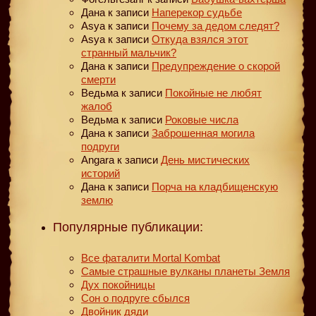
Дана
к записи
Наперекор судьбе
Asya
к записи
Почему за дедом следят?
Asya
к записи
Откуда взялся этот
странный мальчик?
Дана
к записи
Предупреждение о скорой
смерти
Ведьма
к записи
Покойные не любят
жалоб
Ведьма
к записи
Роковые числа
Дана
к записи
Заброшенная могила
подруги
Angara
к записи
День мистических
историй
Дана
к записи
Порча на кладбищенскую
землю
Популярные публикации:
Все фаталити Mortal Kombat
Самые страшные вулканы планеты Земля
Дух покойницы
Сон о подруге сбылся
Двойник дяди