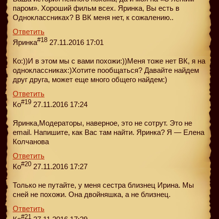
паром». Хороший фильм всех. Яринка, Вы есть в
Одноклассниках? В ВК меня нет, к сожалению..
Ответить
#18
Яринка
27.11.2016 17:01
Ко:))И в этом мы с вами похожи:))Меня тоже нет ВК, я на
одноклассниках:)Хотите пообщаться? Давайте найдем
друг друга, может еще много общего найдем:)
Ответить
#19
Ко
27.11.2016 17:24
Яринка,Модераторы, наверное, это не сотрут. Это не
email. Напишите, как Вас там найти. Яринка? Я — Елена
Колчанова
Ответить
#20
Ко
27.11.2016 17:27
Только не путайте, у меня сестра близнец Ирина. Мы
сней не похожи. Она двойняшка, а не близнец.
Ответить
#21