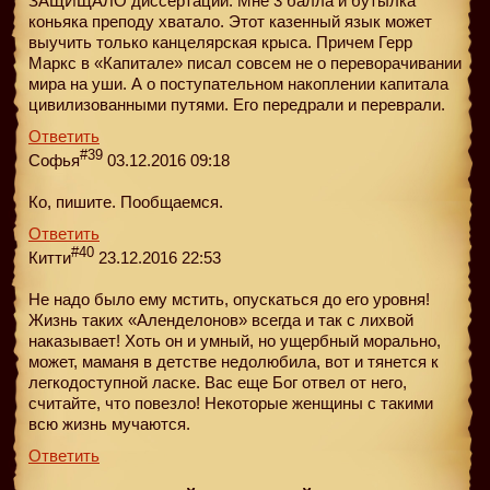
ЗАЩИЩАЛО диссертации. Мне 3 балла и бутылка
коньяка преподу хватало. Этот казенный язык может
выучить только канцелярская крыса. Причем Герр
Маркс в «Капитале» писал совсем не о переворачивании
мира на уши. А о поступательном накоплении капитала
цивилизованными путями. Его передрали и переврали.
Ответить
#39
Софья
03.12.2016 09:18
Ко, пишите. Пообщаемся.
Ответить
#40
Китти
23.12.2016 22:53
Не надо было ему мстить, опускаться до его уровня!
Жизнь таких «Аленделонов» всегда и так с лихвой
наказывает! Хоть он и умный, но ущербный морально,
может, маманя в детстве недолюбила, вот и тянется к
легкодоступной ласке. Вас еще Бог отвел от него,
считайте, что повезло! Некоторые женщины с такими
всю жизнь мучаются.
Ответить