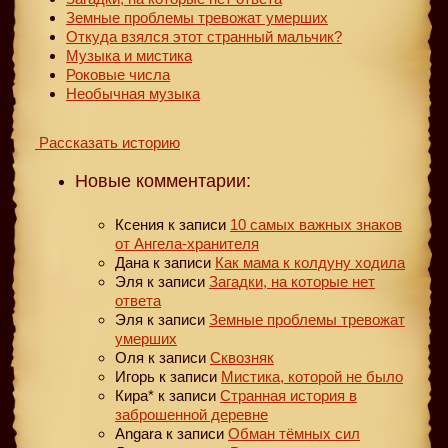
Земные проблемы тревожат умерших
Откуда взялся этот странный мальчик?
Музыка и мистика
Роковые числа
Необычная музыка
Рассказать историю
Новые комментарии:
Ксения
к записи
10 самых важных знаков
от Ангела-хранителя
Дана
к записи
Как мама к колдуну ходила
Эля
к записи
Загадки, на которые нет
ответа
Эля
к записи
Земные проблемы тревожат
умерших
Оля
к записи
Сквозняк
Игорь
к записи
Мистика, которой не было
Кира*
к записи
Странная история в
заброшенной деревне
Angara
к записи
Обман тёмных сил