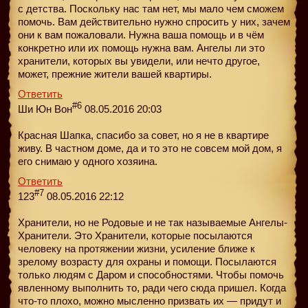
с детства. Поскольку нас там нет, мы мало чем сможем
помочь. Вам действительно нужно спросить у них, зачем
они к вам пожаловали. Нужна ваша помощь и в чём
конкретно или их помощь нужна вам. Ангелы ли это
хранители, которых вы увидели, или нечто другое,
может, прежние жители вашей квартиры.
Ответить
#6
Ши Юн Вон
08.05.2016 20:03
Красная Шапка, спасибо за совет, но я не в квартире
живу. В частном доме, да и то это не совсем мой дом, я
его снимаю у одного хозяина.
Ответить
#7
123
08.05.2016 22:12
Хранители, но не Родовые и не так называемые Ангелы-
Хранители. Это Хранители, которые посылаются
человеку на протяжении жизни, усиление ближе к
зрелому возрасту для охраны и помощи. Посылаются
только людям с Даром и способностями. Чтобы помочь
явленному выполнить то, ради чего сюда пришел. Когда
что-то плохо, можно мысленно призвать их — придут и