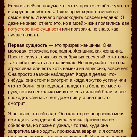
Если вы сейчас подумаете, что я просто сошёл с ума, то
вы крупно ошибётесь. Такое происходит со мной на
самом деле. И начало происходить совсем недавно. Я
даже не знаю, отчего это, но в моей жизни появились две
потусторонние сущности
или призраки, не знаю, как
лучше назвать.
Первая сущность
— это призрак женщины. Она
молодая, стрижена под парня. Женщина как женщина.
Просто силуэт, никаких серебряных свечений, о которых
так любят писать в страшилках. Не подумайте, что она
агрессивна или есть хоть намёки на агрессию, вовсе нет.
Она просто за мной наблюдает. Когда я делаю что-
нибудь, она стоит и смотрит, а когда я жутко устану или
что-то болит, она подходит, кладёт на больное место
руку, потом несколько минут очень сильной боли, и всё
проходит. Сейчас я вот даже пишу, а она просто
смотрит.
Я не знаю, что ей надо. Она как-то раз попросила меня
не ходить там, где я обычно гуляю. Причин она не
обьяснила, но позже я узнал, что там, куда она
запретила мне ходить, произошла авария, и я остался
цел лишь потому, что послушался её. И если случается