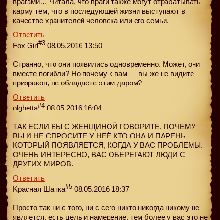
врагами… Читала, что враги также могут отрабатывать
карму тем, что в последующей жизни выступают в
качестве хранителей человека или его семьи.
Ответить
#3
Fox Girl
08.05.2016 13:50
Странно, что они появились одновременно. Может, они
вместе погибли? Но почему к вам — вы же не видите
призраков, не обладаете этим даром?
Ответить
#4
olghetta
08.05.2016 16:04
ТАК ЕСЛИ ВЫ С ЖЕНЩИНОЙ ГОВOРИТЕ, ПОЧЕМУ
ВЫ И НЕ СПРОСИТЕ У НЕЁ КТО ОНА И ПАРЕНЬ,
КOТОРЫЙ ПОЯВЛЯЕТСЯ, КОГДА У ВАС ПРОБЛЕМЫ.
ОЧЕНЬ ИНТЕРЕСНО, ВАС ОБЕРЕГАЮТ ЛЮДИ С
ДРУГИХ МИРОВ.
Ответить
#5
Kрасная Шапка
08.05.2016 18:37
Просто так ни с того, ни с сего никто никогда никому не
является, есть цель и намерение, тем более у вас это не