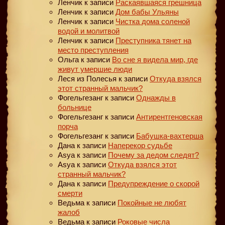
Ленчик
к записи
Раскаявшаяся грешница
Ленчик
к записи
Дом бабы Ульяны
Ленчик
к записи
Чистка дома соленой
водой и молитвой
Ленчик
к записи
Преступника тянет на
место преступления
Ольга
к записи
Во сне я видела мир, где
живут умершие люди
Леся из Полесья
к записи
Откуда взялся
этот странный мальчик?
Фогельгезанг
к записи
Однажды в
больнице
Фогельгезанг
к записи
Антирентгеновская
порча
Фогельгезанг
к записи
Бабушка-вахтерша
Дана
к записи
Наперекор судьбе
Asya
к записи
Почему за дедом следят?
Asya
к записи
Откуда взялся этот
странный мальчик?
Дана
к записи
Предупреждение о скорой
смерти
Ведьма
к записи
Покойные не любят
жалоб
Ведьма
к записи
Роковые числа