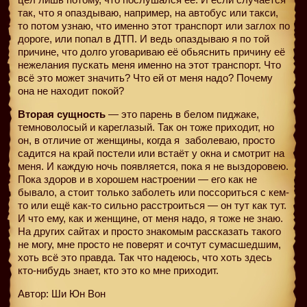
так, что я опаздываю, например, на автобус или такси,
то потом узнаю, что именно этот транспорт или заглох по
дороге, или попал в ДТП. И ведь опаздываю я по той
причине, что долго уговариваю её обьяснить причину её
нежелания пускать меня именно на этот транспорт. Что
всё это может значить? Что ей от меня надо? Почему
она не находит покой?
Вторая сущность
— это парень в белом пиджаке,
темноволосый и кареглазый. Так он тоже приходит, но
он, в отличие от женщины, когда я
заболеваю, просто
садится на край постели или встаёт у окна и смотрит на
меня. И каждую ночь появляется, пока я не выздоровею.
Пока здоров и в хорошем настроении — его как не
бывало, а стоит только заболеть или поссориться с кем-
то или ещё как-то сильно расстроиться — он тут как тут.
И что ему, как и женщине, от меня надо, я тоже не знаю.
На других сайтах и просто знакомым рассказать такого
не могу, мне просто не поверят и сочтут сумасшедшим,
хоть всё это правда. Так что надеюсь, что хоть здесь
кто-нибудь знает, кто это ко мне приходит.
Автор: Ши Юн Вон