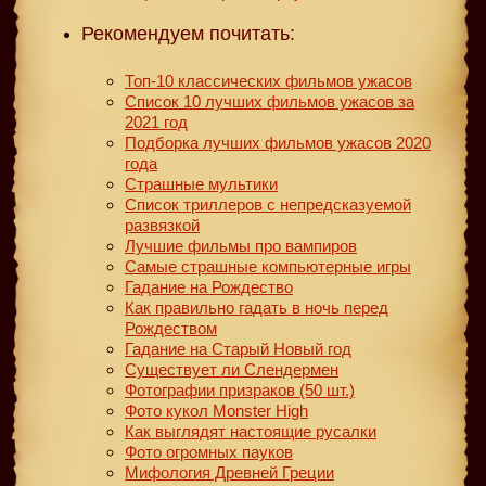
Рекомендуем почитать:
Топ-10 классических фильмов ужасов
Список 10 лучших фильмов ужасов за
2021 год
Подборка лучших фильмов ужасов 2020
года
Страшные мультики
Список триллеров с непредсказуемой
развязкой
Лучшие фильмы про вампиров
Самые страшные компьютерные игры
Гадание на Рождество
Как правильно гадать в ночь перед
Рождеством
Гадание на Старый Новый год
Существует ли Слендермен
Фотографии призраков (50 шт.)
Фото кукол Monster High
Как выглядят настоящие русалки
Фото огромных пауков
Мифология Древней Греции