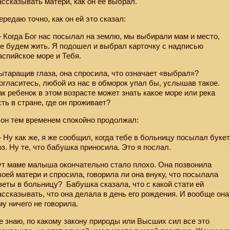
ассказывать матери, как он её выбрал.
ередаю точно, как он ей это сказал:
 Когда Бог нас посылал на землю, мы выбирали мам и место,
де будем жить. Я подошел и выбрал карточку с надписью
аспийское море и Тебя.
ытаращив глаза, она спросила, что означает «выбрал»?
огласитесь, любой из нас в обморок упал бы, услышав такое.
ак ребенок в этом возрасте может знать какое море или река
сть в стране, где он проживает?
 он тем временем спокойно продолжал:
 Ну как же, я же сообщил, когда тебе в больницу посылал буке
оз. Ну те, что бабушка приносила. Это я послал.
ут маме малыша окончательно стало плохо. Она позвонила
воей матери и спросила, говорила ли она внуку, что посылала
веты в больницу?
Бабушка сказала, что с какой стати ей
ассказывать, что она делала в день его рождения. И вообще она
му ничего не говорила.
е знаю, по какому закону природы или Высших сил все это