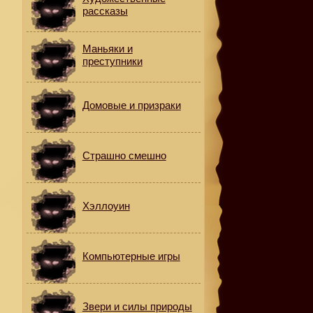
рассказы
Маньяки и
преступники
Домовые и призраки
Страшно смешно
т
Хэллоуин
Компьютерные игры
Звери и силы природы