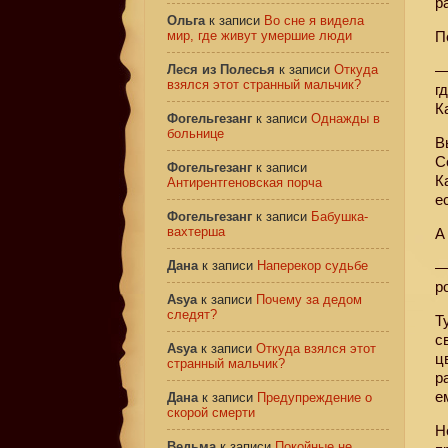
р
Ольга
к записи
Во сне я видела
мир, где живут умершие люди
П
Леся из Полесья
к записи
Откуда
—
взялся этот странный мальчик?
г
К
Фогельгезанг
к записи
Однажды в
больнице
В
С
Фогельгезанг
к записи
К
Антирентгеновская порча
е
Фогельгезанг
к записи
Бабушка-
вахтерша
А
Дана
к записи
Наперекор судьбе
—
р
Asya
к записи
Почему за дедом
следят?
Т
с
Asya
к записи
Откуда взялся этот
ц
странный мальчик?
р
е
Дана
к записи
Предупреждение о
скорой смерти
Н
Ведьма
к записи
Покойные не