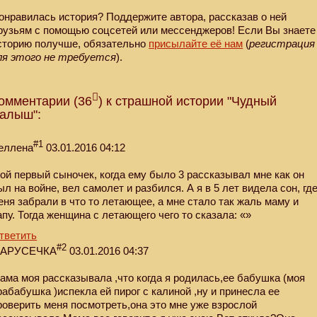
онравилась история? Поддержите автора, рассказав о ней
рузьям с помощью соцсетей или мессенджеров! Если Вы знаете
сторию получше, обязательно
присылайте её нам
(
регистрация
ля этого не требуется
).
омментарии (36
) к страшной истории "Чудный
алыш":
#1
еллена
03.01.2016 04:12
ой первый сыночек, когда ему было 3 рассказывал мне как он
ыл на войне, вел самолет и разбился. А я в 5 лет видела сон, гд
еня забрали в что то летающее, а мне стало так жаль маму и
апу. Тогда женщина с летающего чего то сказала: «»
тветить
#2
АРУСЕЧКА
03.01.2016 04:37
ама моя рассказывала ,что когда я родилась,ее бабушка (моя
рабабушка )испекла ей пирог с калиной ,ну и принесла ее
роверить меня посмотреть,она это мне уже взрослой