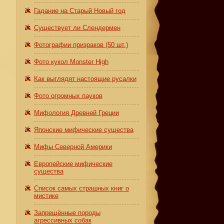
Гадание на Старый Новый год
Существует ли Слендермен
Фотографии призраков (50 шт.)
Фото кукол Monster High
Как выглядят настоящие русалки
Фото огромных пауков
Мифология Древней Греции
Японские мифические существа
Мифы Северной Америки
Европейские мифические
существа
Список самых страшных книг о
мистике
Запрещённые породы
агрессивных собак