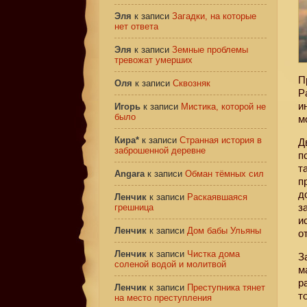
Эля
к записи
Загадки, на которые
нет ответа
Эля
к записи
Земные проблемы
тревожат умерших
П
Оля
к записи
Сквозняк
Р
и
Игорь
к записи
Мистика, которой не
было
м
Кира*
к записи
Странная история в
Д
заброшенной деревне
п
т
Angara
к записи
Обман тёмных сил
п
д
Ленчик
к записи
Раскаявшаяся
з
грешница
и
Ленчик
к записи
Дом бабы Ульяны
о
Ленчик
к записи
Чистка дома
З
соленой водой и молитвой
м
р
Ленчик
к записи
Преступника тянет
т
на место преступления