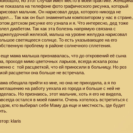
роизошло, но этот случай имел место в моей практике. Женщина
не показала на телефоне фото графического рисунка, который
арисовал мальчик. Он нарисовал деда, которого никогда не
идел… Так как он был знаменитым композитором у нас в стране,
 этом детском рисунке его узнала и я. Что интересно, дед тоже
олел диабетом. Так как эта болезнь напрямую связана с
оджелудочной железой, малыш на уровне желудка нарисовал
ольшое светящееся солнце. То есть указывающее на его
обственную проблему в районе солнечного сплетения.
 еще мама малыша признавалась, что до откровений её сына
на, проходя мимо цветочных ларьков, всегда искала розы
менно с
той расцветкой, что ей приносили в больницу. Но роз
акой расцветки она больше не встречала.
ама обещала прийти ко мне, но она не приходила, а я по
риглашению на работу уехала из города и больше с ней не
иделась. Но признаюсь, этот мальчик, хоть я его не видела,
авсегда остался в моей памяти. Очень хотелось встретиться с
удом, кто выбирал себе Маму да еще и местность, где будет
ить.
втор: klaris