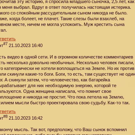
рочитав эту историю, я спросила младшего сыночка, 2,5 лет, как
н меня выбрал. Вдруг в ответ получилась настоящая истерика.
акого со спокойным рассудительным сыном никогда не было.
аже, когда болеет, не плачет. Такие слезы были взахлеб, на
овном месте, ничем не могла успокоить. Муж крестить сына
тал.
тветить
#7
эт
21.10.2023 16:40
сть видео в одной сети. И в огромном количестве комментариев
сть несколько довольно необычных. Несколько человек писали,
то категорически не хотели воплощаться на Земле. Но их против
оли скинули какие-то боги. Боги, то есть, там существует не оди
ог. А скинули затем, что человечество, как батарейка
ырабатывает для них необходимую энергию, которой те
ользуются. Одна женщина написала, что помнит свое
оплощение и никогда не простит. Что пока летела на Землю,
силием мысли быстро проектировала свою судьбу. Как-то так.
тветить
#8
эт
21.10.2023 16:42
акончу мысль. Так вот, предположу, что Ваш сынок вспомнил