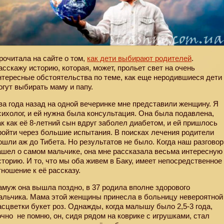
рочитала на сайте о том,
как дети выбирают родителей
.
асскажу историю, которая, может, прольет свет на очень
нтересные обстоятельства по теме, как еще неродившиеся дети
огут выбирать маму и папу.
ва года назад на одной вечеринке мне представили женщину. Я
сихолог, и ей нужна была консультация. Она была подавлена,
ак как её 8-летний сын вдруг заболел диабетом, и ей пришлось
ройти через большие испытания. В поисках лечения родители
ошли аж до Тибета. Но результатов не было. Когда наш разговор
ашел о самом мальчике, она мне рассказала весьма интересную
сторию. И то, что мы оба живем в Баку, имеет непосредственное
тношение к её рассказу.
амуж она вышла поздно, в 37 родила вполне здорового
альчика. Мама этой женщины принесла в больницу невероятной
асцветки букет роз. Однажды, когда малышу было 2,5-3 года,
очно
не помню, он, сидя рядом на коврике с игрушками, стал