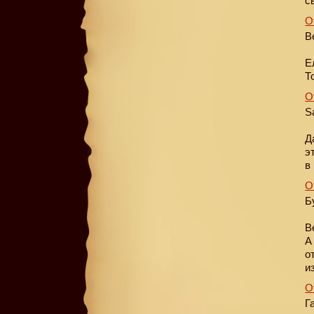
с
О
В
Е
Т
О
S
Д
э
в
О
Б
В
А
о
и
О
Г