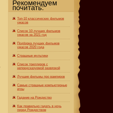
Рекомендуем
почитать:
Топ-10 классических фильмов
ужасов
Список 10 лучших фильмов
ужасов за 2021 год
Подборка лучших фильмов
ужасов 2020 года
Страшные мультики
Список триллеров с
е
непредсказуемой развязкой
Лучшие фильмы про вампиров
Самые страшные компьютерные
игры
Гадание на Рождество
Как правильно гадать в ночь
перед Рождеством