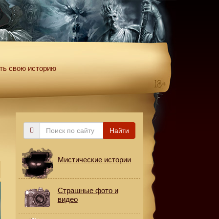
ть свою историю
Поиск
Найти
по
сайту
Мистические истории
Страшные фото и
видео