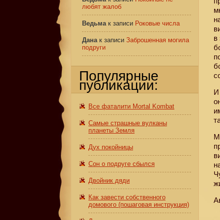
п
любят жалоб
м
н
Ведьма
к записи
Роковые числа
в
в
Дана
к записи
Заброшенная могила
б
подруги
п
б
Популярные
с
публикации:
И
о
Все фаталити Mortal Kombat
и
т
Самые страшные вулканы
планеты Земля
М
п
Дух покойницы
в
Сон о подруге сбылся
н
Ч
Двойник дяди
ж
Как завести собственного
А
домового (пошаговая инструкция)