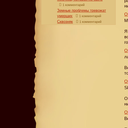
р
1 комментарий
н
Земные проблемы тревожат
О
умерших
1 комментарий
М
Сквозняк
1 комментарий
Я
в
г
О
л
В
т
О
S
О
н
О
В