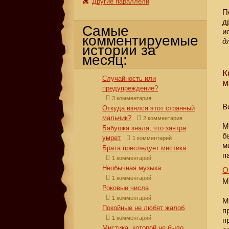
Другие параллели
П
д
Самые
и
комментируемые
д
истории за
месяц:
К
Случайность или
м
предупреждение?
3 комментария
В
Откуда взялся этот странный
мальчик?
2 комментария
М
Бабушка знала, что завтра
б
умрет
1 комментарий
м
Брата преследует мистика
п
1 комментарий
Необычная музыка
О
1 комментарий
М
Роковые числа
1 комментарий
М
Покойные не любят жалоб
п
1 комментарий
п
Мистика, которой не было