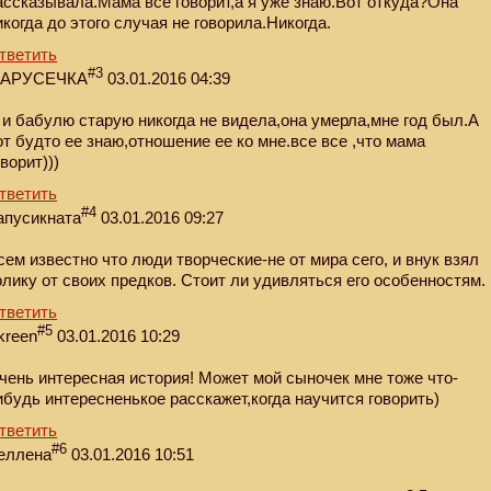
ассказывала.Мама все говорит,а я уже знаю.Вот откуда?Она
икогда до этого случая не говорила.Никогда.
тветить
#3
АРУСЕЧКА
03.01.2016 04:39
 и бабулю старую никогда не видела,она умерла,мне год был.А
от будто ее знаю,отношение ее ко мне.все все ,что мама
оворит)))
тветить
#4
апусикната
03.01.2016 09:27
сем известно что люди творческие-не от мира сего, и внук взял
олику от своих предков. Стоит ли удивляться его особенностям.
тветить
#5
kreen
03.01.2016 10:29
чень интересная история! Может мой сыночек мне тоже что-
ибудь интересненькое расскажет,когда научится говорить)
тветить
#6
еллена
03.01.2016 10:51