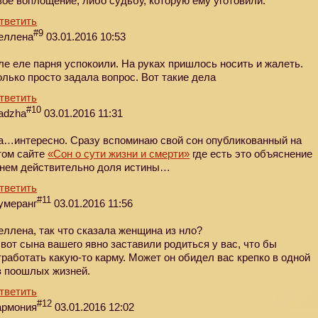
воё воплощение, либо судьбу, которую ему уготовили.
тветить
#9
еллена
03.01.2016 10:53
ле еле парня успокоили. На руках пришлось носить и жалеть.
олько просто задала вопрос. Вот такие дела
тветить
#10
adzha
03.01.2016 11:31
а…интересно. Сразу вспоминаю свой сон опубликованный на
том сайте
«Сон о сути жизни и смерти»
где есть это объяснение
 нем действительно доля истины…
тветить
#11
умеранг
03.01.2016 11:56
еллена, так что сказала женщина из нло?
 вот сына вашего явно заставили родиться у вас, что бы
тработать какую-то карму. Может он обидел вас крепко в одной
з поошлых жизней.
тветить
#12
армония
03.01.2016 12:02