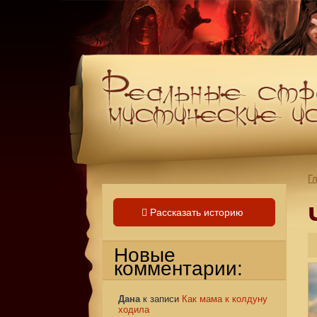
Г
Рассказать историю
Новые
комментарии:
Дана
к записи
Как мама к колдуну
ходила