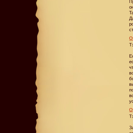
П
о
Т
Д
р
с
О
Т
Е
е
ч
в
б
в
п
в
у
О
Т
З