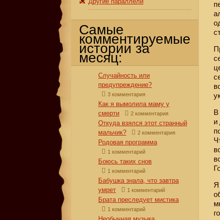
Другие параллели
п
а
о
Самые
с
комментируемые
истории за
П
месяц:
с
ц
Случайность или
с
предупреждение?
в
3 комментария
у
Как я вымолила маму у
В
смерти
2 комментария
и
Откуда взялся этот странный
п
мальчик?
2 комментария
Ч
Родовая программа
в
1 комментарий
в
Боюсь таких снов
Г
1 комментарий
Бабушка знала, что завтра
Я
умрет
1 комментарий
о
Брата преследует мистика
м
1 комментарий
г
Необычная музыка