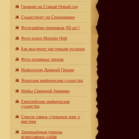
Гадание на Старый Новый год
Существует ли Слендермен
Фотографии призраков (50 шт.)
Фото кукол Monster High
Как выглядят настоящие русалки
Фото огромных пауков
Мифология Древней Греции
Японские мифические существа
Мифы Северной Америки
Европейские мифические
существа
Список самых страшных книг о
мистике
Запрещённые породы
агрессивных собак