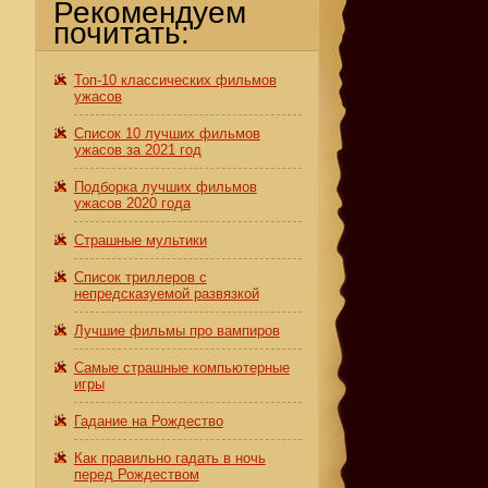
Рекомендуем
почитать:
Топ-10 классических фильмов
ужасов
Список 10 лучших фильмов
ужасов за 2021 год
Подборка лучших фильмов
ужасов 2020 года
Страшные мультики
Список триллеров с
непредсказуемой развязкой
Лучшие фильмы про вампиров
Самые страшные компьютерные
игры
Гадание на Рождество
Как правильно гадать в ночь
перед Рождеством