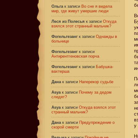
б
Ольга
к записи
Во сне я видела
мир, где живут умершие люди
В
Б
Леся из Полесья
к записи
Откуда
взялся этот странный мальчик?
у
п
Фогельгезанг
к записи
Однажды в
м
больнице
и
п
Фогельгезанг
к записи
Антирентгеновская порча
б
т
Фогельгезанг
к записи
Бабушка-
и
вахтерша
П
Дана
к записи
Наперекор судьбе
л
м
Asya
к записи
Почему за дедом
б
следят?
з
Asya
к записи
Откуда взялся этот
н
странный мальчик?
с
в
Дана
к записи
Предупреждение о
у
скорой смерти
Н
Ведьма
к записи
Покойные не