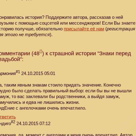
онравилась история? Поддержите автора, рассказав о ней
рузьям с помощью соцсетей или мессенджеров! Если Вы знаете
сторию получше, обязательно
присылайте её нам
(
регистрация
ля этого не требуется
).
омментарии (48
) к страшной истории "Знаки перед
вадьбой":
#1
армония
24.10.2015 05:01
а, таким явным знакам стоило придать значение. Конечно
рудно было сделать правильный выбор: если бы вы не вышли
амуж, то вас заклевали бы родственники, а выйдя замуж,
амучились и едва не лишились жизни.
идЕние с ангелочками очень впечатлило.
тветить
#2
ндиго
24.10.2015 07:12
армония, да, момент с ангелами и меня очень впечатлил. Автор,