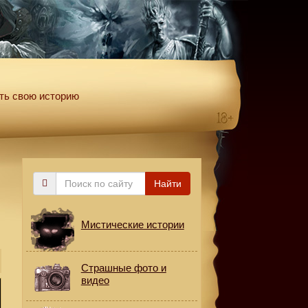
ть свою историю
Поиск
Найти
по
сайту
Мистические истории
Страшные фото и
видео