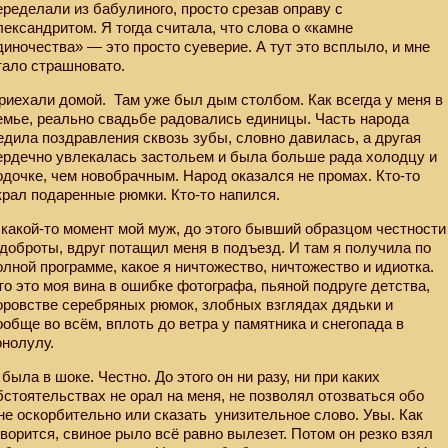
еределали из бабулиного, просто срезав оправу с
лександритом. Я тогда считала, что слова о «камне
диночества» — это просто суеверие. А тут это всплыло, и мне
тало страшновато.
риехали домой.
Там уже был дым столбом. Как всегда у меня в
емье, реально свадьбе радовались единицы. Часть народа
едила поздравления сквозь зубы, словно давилась, а другая
ердечно увлекалась застольем и была больше рада холодцу и
одочке, чем новобрачным. Народ оказался не промах. Кто-то
крал подаренные рюмки. Кто-то напился.
 какой-то момент мой муж, до этого бывший образцом честности
 доброты, вдруг потащил меня в подъезд. И там я получила по
олной программе, какое я ничтожество, ничтожество и идиотка.
то это моя вина в ошибке фотографа, пьяной подруге детства,
оровстве серебряных рюмок, злобных взглядах дядьки и
ообще во всём, вплоть до ветра у памятника и снегопада в
онолулу.
 была в шоке. Честно. До этого он ни разу, ни при каких
бстоятельствах не орал на меня, не позволял отозваться обо
не оскорбительно или сказать
унизительное слово. Увы. Как
оворится, свиное рыло всё равно вылезет. Потом он резко взял