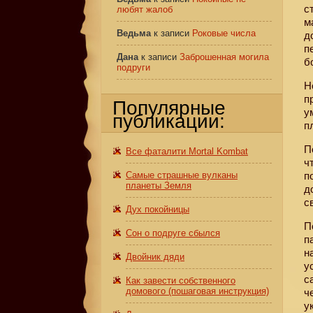
с
любят жалоб
м
Ведьма
к записи
Роковые числа
д
п
Дана
к записи
Заброшенная могила
б
подруги
Н
п
Популярные
у
публикации:
п
П
Все фаталити Mortal Kombat
ч
Самые страшные вулканы
п
планеты Земля
д
с
Дух покойницы
П
Сон о подруге сбылся
п
н
Двойник дяди
у
с
Как завести собственного
домового (пошаговая инструкция)
ч
у