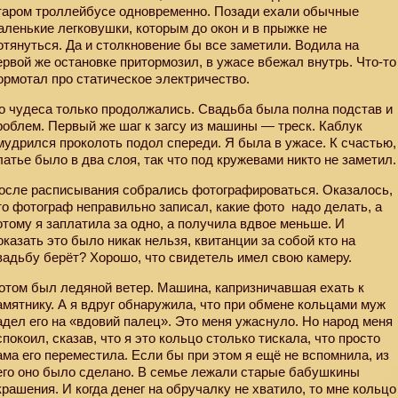
таром троллейбусе одновременно. Позади ехали обычные
аленькие легковушки, которым до окон и в прыжке не
отянуться. Да и столкновение бы все заметили. Водила на
ервой же остановке притормозил, в ужасе вбежал внутрь. Что-то
ормотал про статическое электричество.
о чудеса только продолжались. Свадьба была полна подстав и
роблем. Первый же шаг к загсу из машины — треск. Каблук
мудрился проколоть подол спереди. Я была в ужасе. К счастью,
латье было в два слоя, так что под кружевами никто не заметил.
осле расписывания собрались фотографироваться. Оказалось,
то фотограф неправильно записал, какие фото
надо делать, а
отому я заплатила за одно, а получила вдвое меньше. И
оказать это было никак нельзя, квитанции за собой кто на
вадьбу берёт? Хорошо, что свидетель имел свою камеру.
отом был ледяной ветер. Машина, капризничавшая ехать к
амятнику. А я вдруг обнаружила, что при обмене кольцами муж
адел его на «вдовий палец». Это меня ужаснуло. Но народ меня
спокоил, сказав, что я это кольцо столько тискала, что просто
ама его переместила. Если бы при этом я ещё не вспомнила, из
его оно было сделано. В семье лежали старые бабушкины
крашения. И когда денег на обручалку не хватило, то мне кольцо