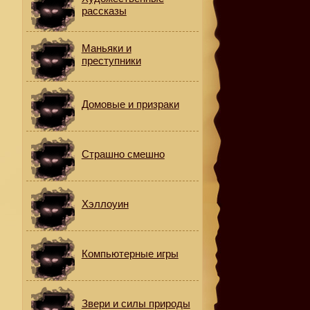
рассказы
Маньяки и
преступники
Домовые и призраки
Страшно смешно
Хэллоуин
Компьютерные игры
Звери и силы природы