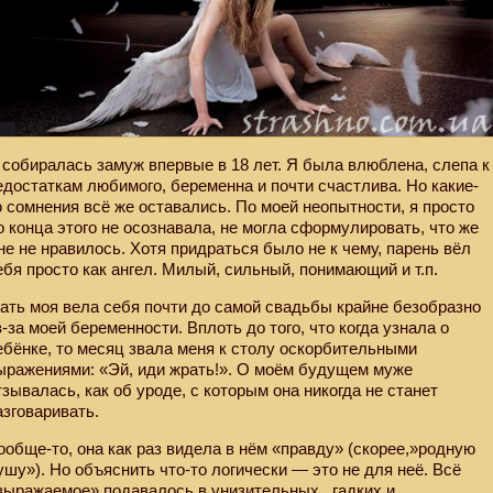
 собиралась замуж впервые в 18 лет. Я была влюблена, слепа к
едостаткам любимого, беременна и почти счастлива. Но какие-
о сомнения всё же оставались. По моей неопытности, я просто
о конца этого не осознавала, не могла сформулировать, что же
не не нравилось. Хотя придраться было не к чему, парень вёл
ебя просто как ангел. Милый, сильный, понимающий и т.п.
ать моя вела себя почти до самой свадьбы крайне безобразно
з-за моей беременности. Вплоть до того, что когда узнала о
ебёнке, то месяц звала меня к столу оскорбительными
ыражениями: «Эй, иди жрать!». О моём будущем муже
тзывалась, как об уроде, с которым она никогда не станет
азговаривать.
ообще-то, она как раз видела в нём «правду» (скорее,»родную
ушу»). Но объяснить что-то логически — это не для неё. Всё
выражаемое» подавалось в унизительных,
гадких и