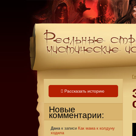
Г
Рассказать историю
Новые
комментарии:
Дана
к записи
Как мама к колдуну
ходила