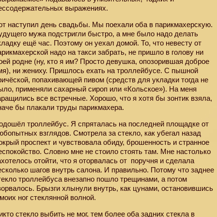
ессодержательных выражениях.
от наступил день свадьбы. Мы поехали оба в парикмахерскую.
удущего мужа подстригли быстро, а мне было надо делать
кладку ещё час. Поэтому он уехал домой. То, что невесту от
арикмахерской надо на такси забрать, не пришло в голову ни
оей родне (ну, кто я им? Просто девушка, опозорившая доброе
мя), ни жениху. Пришлось ехать на троллейбусе. С пышной
ричёской, попахивающей пивом (средств для укладки тогда не
ыло, применяли сахарный сироп или «Кольское»). На меня
аращились все встречные. Хорошо, что я хотя бы зонтик взяла,
наче бы плакали труды парикмахера.
одошёл троллейбус. Я спряталась на последней площадке от
юбопытных взглядов. Смотрела за стекло, как убегал назад
окрый проспект и чувствовала обиду, брошенность и странное
еспокойство. Словно мне не стоило стоять там. Мне настолько
ахотелось отойти, что я оторвалась от
поручня и сделала
есколько шагов внутрь салона. И правильно. Потому что заднее
текло троллейбуса внезапно пошло трещинами, а потом
зорвалось. Брызги хлынули внутрь, как цунами, остановившись
 моих ног стеклянной волной.
икто стекло выбить не мог, тем более оба задних стекла в