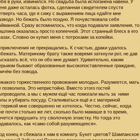
ебя в руки, извинился. Но свадьба была испоганена навеки. У
еня даже осталась фотка, сделанная свидетелем спустя
етверть часа, где я сижу с выражением лица «дайте мне
азвод». Но бежать было поздно. Я почувствовала себя
ойманной. Сразу вспомнилось, что когда подавали заявления, то
ошлина оказалась просто копеечной. Этот странный блеск в его
лазах. Словно он купил меня с потрохами за копейки.
 приключения не прекращались. К счастью, драки удалось
збежать. Материному брату также вовремя заткнули рот, не дав
ысказать всё, что он обо мне думает. Удивительно, каким
ерьмом бывают образованные высокопоставленные граждане,
ричём без повода.
икакого торжественного провожания молодых. Разумеется, мать
е позволила. Это непристойно. Вместо этого гостей
ыпроводили, а мы с мужем ещё час помогали мыть за
ними
олы и убирать посуду. Сталкиваться ещё и с материной
стерикой мне совершенно не хотелось. Честно, сейчас, когда
не почти столько же лет, сколько было мамаше в то время,
очется придушить эту сволочную эгоистку. Но тогда это
одавалось, как «само собой разумеющееся».
од конец я сбежала к нам в комнату. Букет цветов? Шампанское