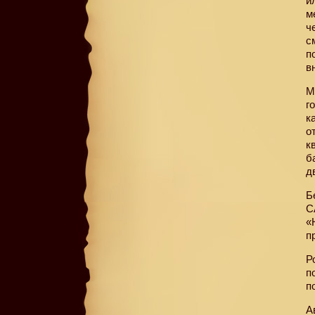
и
м
ч
с
п
в
М
г
к
о
к
б
д
Б
С
«
п
Р
п
п
А