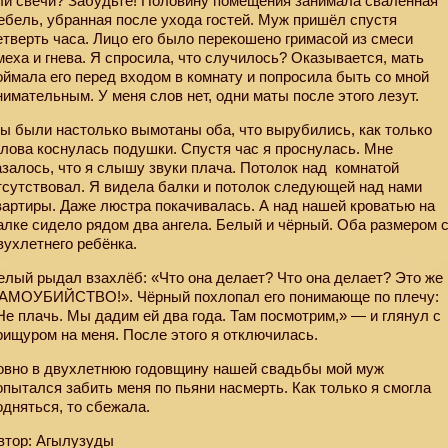
ли свечи? Забудьте! Половину помещения занимала сваленная
ебель, убранная после ухода гостей. Муж пришёл спустя
етверть часа. Лицо его было перекошено гримасой из смеси
меха и гнева. Я спросила, что случилось? Оказывается, мать
оймала его перед входом в комнату и попросила быть со мной
нимательным. У меня слов нет, одни маты после этого лезут.
ы были настолько вымотаны оба, что вырубились, как только
олова коснулась подушки. Спустя час я проснулась. Мне
азалось, что я слышу звуки плача. Потолок над
комнатой
тсутствовал. Я видела балки и потолок следующей над нами
вартиры. Даже люстра покачивалась. А над нашей кроватью на
алке сидело рядом два ангела. Белый и чёрный. Оба размером 
вухлетнего ребёнка.
елый рыдал взахлёб: «Что она делает? Что она делает? Это же
АМОУБИЙСТВО!». Чёрный похлопал его понимающе по плечу:
Не плачь. Мы дадим ей два года. Там посмотрим,» — и глянул с
рищуром на меня. После этого я отключилась.
овно в двухлетнюю годовщину нашей свадьбы мой муж
опытался забить меня по пьяни насмерть. Как только я смогла
одняться, то сбежала.
втор: Агылузуды