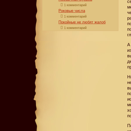
с
1 комментарий
м
Роковые числа
ч
1 комментарий
р
Покойные не любят жалоб
п
1 комментарий
п
г
А
и
в
д
п
Н
н
в
п
и
м
х
п
П