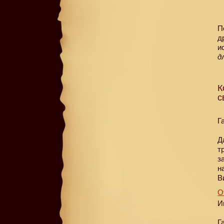
П
д
и
д
К
с
Г
Д
т
з
н
В
О
И
Г