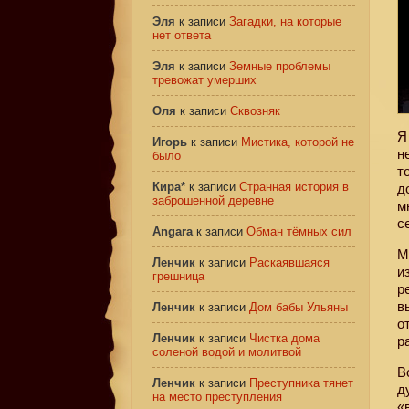
Эля
к записи
Загадки, на которые
нет ответа
Эля
к записи
Земные проблемы
тревожат умерших
Оля
к записи
Сквозняк
Я
Игорь
к записи
Мистика, которой не
н
было
т
Кира*
к записи
Странная история в
д
заброшенной деревне
м
с
Angara
к записи
Обман тёмных сил
М
Ленчик
к записи
Раскаявшаяся
и
грешница
р
в
Ленчик
к записи
Дом бабы Ульяны
о
Ленчик
к записи
Чистка дома
р
соленой водой и молитвой
В
Ленчик
к записи
Преступника тянет
д
на место преступления
«