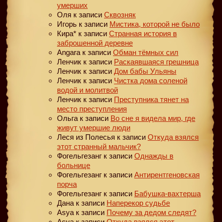
умерших
Оля
к записи
Сквозняк
Игорь
к записи
Мистика, которой не было
Кира*
к записи
Странная история в
заброшенной деревне
Angara
к записи
Обман тёмных сил
Ленчик
к записи
Раскаявшаяся грешница
Ленчик
к записи
Дом бабы Ульяны
Ленчик
к записи
Чистка дома соленой
водой и молитвой
Ленчик
к записи
Преступника тянет на
место преступления
Ольга
к записи
Во сне я видела мир, где
живут умершие люди
Леся из Полесья
к записи
Откуда взялся
этот странный мальчик?
Фогельгезанг
к записи
Однажды в
больнице
Фогельгезанг
к записи
Антирентгеновская
порча
Фогельгезанг
к записи
Бабушка-вахтерша
Дана
к записи
Наперекор судьбе
Asya
к записи
Почему за дедом следят?
Asya
к записи
Откуда взялся этот