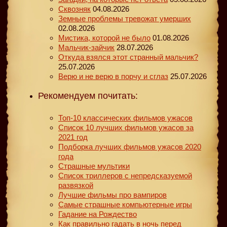
Сквозняк
04.08.2026
Земные проблемы тревожат умерших
02.08.2026
Мистика, которой не было
01.08.2026
Мальчик-зайчик
28.07.2026
Откуда взялся этот странный мальчик?
25.07.2026
Верю и не верю в порчу и сглаз
25.07.2026
Рекомендуем почитать:
Топ-10 классических фильмов ужасов
Список 10 лучших фильмов ужасов за
2021 год
Подборка лучших фильмов ужасов 2020
года
Страшные мультики
Список триллеров с непредсказуемой
развязкой
Лучшие фильмы про вампиров
Самые страшные компьютерные игры
Гадание на Рождество
Как правильно гадать в ночь перед