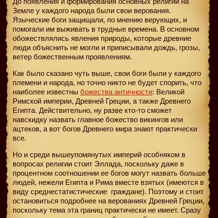
До появления и формирования основных религий на
Земле у каждого народа были свои верования.
Языческие боги защищали, по мнению верующих, и
помогали им выживать в трудные времена. В основном
обожествлялись явления природы, которые древние
люди объяснить не могли и приписывали дождь, грозы,
ветер божественным проявлениям.
Как было сказано чуть выше, свои боги были у каждого
племени и народа, но точно никто не будет спорить, что
наиболее известны
божества античности
: Великой
Римской империи, Древней Греции, а также Древнего
Египта. Действительно, ну разве кто-то сможет
навскидку назвать главное божество викингов или
ацтеков, а вот богов Древнего мира знают практически
все.
Но и среди вышеупомянутых империй особняком в
вопросах религии стоит Эллада, поскольку даже в
процентном соотношении ее богов могут назвать больше
людей, нежели Египта и Рима вместе взятых (имеются в
виду среднестатистические
граждане). Поэтому и стоит
остановиться подробнее на верованиях Древней Греции,
поскольку тема эта границ практически не имеет. Сразу