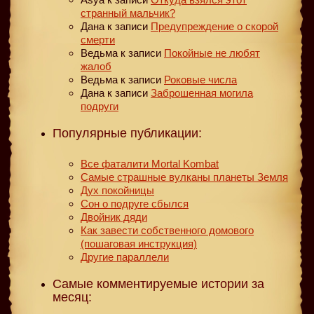
странный мальчик?
Дана
к записи
Предупреждение о скорой
смерти
Ведьма
к записи
Покойные не любят
жалоб
Ведьма
к записи
Роковые числа
Дана
к записи
Заброшенная могила
подруги
Популярные публикации:
Все фаталити Mortal Kombat
Самые страшные вулканы планеты Земля
Дух покойницы
Сон о подруге сбылся
Двойник дяди
Как завести собственного домового
(пошаговая инструкция)
Другие параллели
Самые комментируемые истории за
месяц: