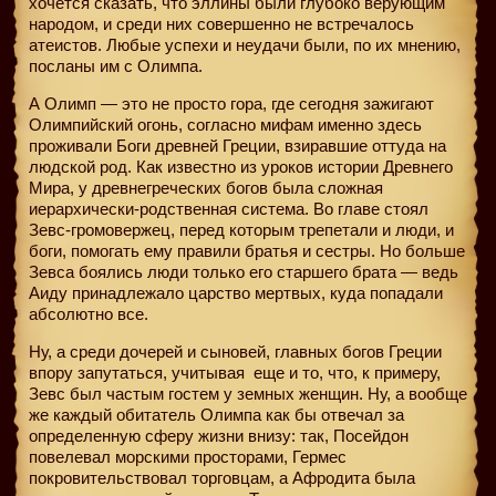
хочется сказать, что эллины были глубоко верующим
народом, и среди них совершенно не встречалось
атеистов. Любые успехи и неудачи были, по их мнению,
посланы им с Олимпа.
А Олимп — это не просто гора, где сегодня зажигают
Олимпийский огонь, согласно мифам именно здесь
проживали Боги древней Греции, взиравшие оттуда на
людской род. Как известно из уроков истории Древнего
Мира, у древнегреческих богов была сложная
иерархически-родственная система. Во главе стоял
Зевс-громовержец, перед которым трепетали и люди, и
боги, помогать ему правили братья и сестры. Но больше
Зевса боялись люди только его старшего брата — ведь
Аиду принадлежало царство мертвых, куда попадали
абсолютно все.
Ну, а среди дочерей и сыновей, главных богов Греции
впору запутаться, учитывая
еще и то, что, к примеру,
Зевс был частым гостем у земных женщин. Ну, а вообще
же каждый обитатель Олимпа как бы отвечал за
определенную сферу жизни внизу: так, Посейдон
повелевал морскими просторами, Гермес
покровительствовал торговцам, а Афродита была