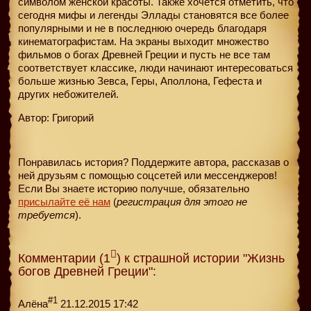
символом женской красоты. Также хочется отметить, что
сегодня мифы и легенды Эллады становятся все более
популярными и не в последнюю очередь благодаря
кинематографистам. На экраны выходит множество
фильмов о богах Древней Греции и пусть не все там
соответствует классике, люди начинают интересоваться
больше жизнью Зевса, Геры, Аполлона, Гефеста и
других небожителей.
Автор: Григорий
Понравилась история? Поддержите автора, рассказав о
ней друзьям с помощью соцсетей или мессенджеров!
Если Вы знаете историю получше, обязательно
присылайте её нам
(
регистрация для этого не
требуется
).
Комментарии (1
) к страшной истории "Жизнь
богов Древней Греции":
#1
Алёна
21.12.2015 17:42