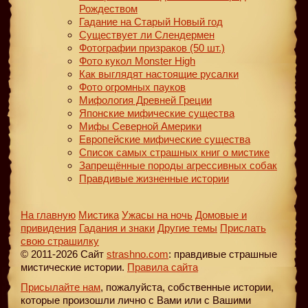
Рождеством
Гадание на Старый Новый год
Существует ли Слендермен
Фотографии призраков (50 шт.)
Фото кукол Monster High
Как выглядят настоящие русалки
Фото огромных пауков
Мифология Древней Греции
Японские мифические существа
Мифы Северной Америки
Европейские мифические существа
Список самых страшных книг о мистике
Запрещённые породы агрессивных собак
Правдивые жизненные истории
На главную
Мистика
Ужасы на ночь
Домовые и
привидения
Гадания и знаки
Другие темы
Прислать
свою страшилку
© 2011-2026 Сайт
strashno.com
: правдивые страшные
мистические истории.
Правила сайта
Присылайте нам
, пожалуйста, собственные истории,
которые произошли лично с Вами или с Вашими