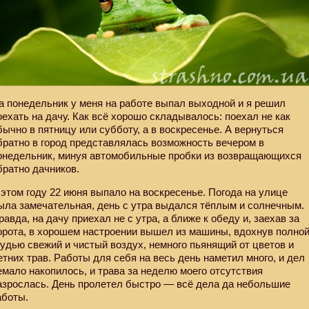
а понедельник у меня на работе выпал выходной и я решил
оехать на дачу. Как всё хорошо складывалось: поехал не как
бычно в пятницу или субботу, а в воскресенье. А вернуться
братно в город представлялась возможность вечером в
онедельник, минуя автомобильные пробки из возвращающихся
братно дачников.
 этом году 22 июня выпало на воскресенье. Погода на улице
ыла замечательная, день с утра выдался тёплым и солнечным.
равда, на дачу приехал не с утра, а ближе к обеду и, заехав за
орота, в хорошем настроении вышел из машины, вдохнув полно
рудью свежий и чистый воздух, немного пьянящий от цветов и
етних трав. Работы для себя на весь день наметил много, и дел
емало накопилось, и трава за неделю моего отсутствия
азрослась. День пролетел быстро — всё дела да небольшие
аботы.