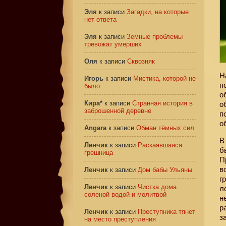
Эля
к записи
Загадки, на которые
нет ответа
Эля
к записи
Земные проблемы
тревожат умерших
Оля
к записи
Сквозняк
Н
Игорь
к записи
Мистика, которой не
п
было
о
Кира*
к записи
Странная история в
о
заброшенной деревне
п
о
Angara
к записи
Обман тёмных сил
В
Ленчик
к записи
Раскаявшаяся
б
грешница
П
в
Ленчик
к записи
Дом бабы Ульяны
г
Ленчик
к записи
Чистка дома
л
соленой водой и молитвой
н
р
Ленчик
к записи
Преступника тянет
з
на место преступления