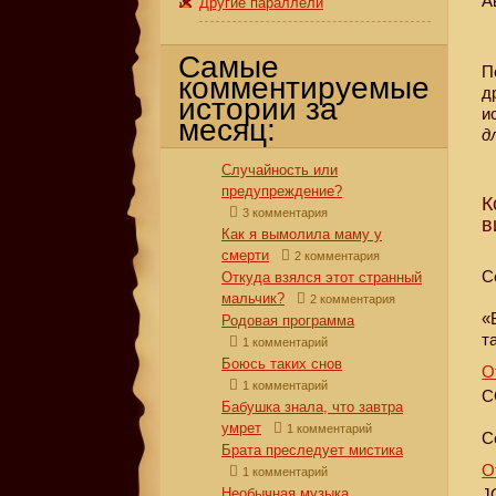
А
Другие параллели
Самые
П
комментируемые
д
истории за
и
месяц:
д
Случайность или
предупреждение?
К
3 комментария
в
Как я вымолила маму у
смерти
2 комментария
С
Откуда взялся этот странный
мальчик?
2 комментария
«
Родовая программа
т
1 комментарий
Боюсь таких снов
О
1 комментарий
C
Бабушка знала, что завтра
умрет
1 комментарий
С
Брата преследует мистика
О
1 комментарий
Необычная музыка
J