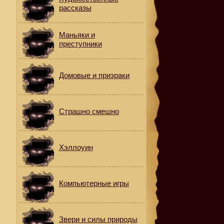
рассказы
Маньяки и
преступники
Домовые и призраки
Страшно смешно
Хэллоуин
Компьютерные игры
Звери и силы природы