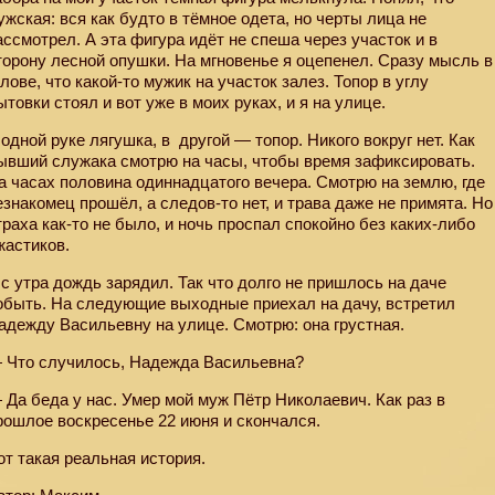
ужская: вся как будто в тёмное одета, но черты лица не
ассмотрел. А эта фигура идёт не спеша через участок и в
торону лесной опушки. На мгновенье я оцепенел. Сразу мысль в
олове, что какой-то мужик на участок залез. Топор в углу
ытовки стоял и вот уже в моих руках, и я на улице.
 одной руке лягушка, в
другой — топор. Никого вокруг нет. Как
ывший служака смотрю на часы, чтобы время зафиксировать.
а часах половина одиннадцатого вечера. Смотрю на землю, где
езнакомец прошёл, а следов-то нет, и трава даже не примята. Но
траха как-то не было, и ночь проспал спокойно без каких-либо
жастиков.
 с утра дождь зарядил. Так что долго не пришлось на даче
обыть. На следующие выходные приехал на дачу, встретил
адежду Васильевну на улице. Смотрю: она грустная.
 Что случилось, Надежда Васильевна?
 Да беда у нас. Умер мой муж Пётр Николаевич. Как раз в
рошлое воскресенье 22 июня и скончался.
от такая реальная история.