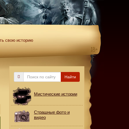
ть свою историю
Поиск
Найти
по
сайту
Мистические истории
Страшные фото и
видео