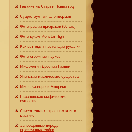
Гадание на Старый Новый год
Существует ли Слендермен
Фотографии призраков (50 шт.)
Фото кукол Monster High
Как выглядят настоящие русалки
Фото огромных пауков
Мифология Древней Греции
Японские мифические существа
Мифы Северной Америки
Европейские мифические
а
существа
Список самых страшных книг о
мистике
Запрещённые породы
агрессивных собак