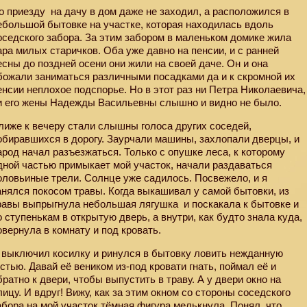
о приезду
на дачу в дом даже не заходил, а расположился в
ебольшой бытовке на участке, которая находилась вдоль
оседского забора. За этим забором в маленьком домике жила
ара милых старичков. Оба уже давно на пенсии, и с ранней
есны до поздней осени они жили на своей даче. Он и она
божали заниматься различными посадками да и к скромной их
енсии неплохое подспорье. Но в этот раз ни Петра Николаевича,
и его жены Надежды Васильевны слышно и видно не было.
лиже к вечеру стали слышны голоса других соседей,
обиравшихся в дорогу. Заурчали машины, захлопали дверцы, и
арод начал разъезжаться. Только с опушке леса, к которому
дной частью примыкает мой участок, начали раздаваться
оловьиные трели. Солнце уже садилось. Посвежело, и я
анялся покосом травы. Когда выкашивал у самой бытовки, из
равы выпрыгнула небольшая лягушка
и поскакала к бытовке и
о ступенькам в открытую дверь, а внутри, как будто знала куда,
овернула в комнату и под кровать.
 выключил косилку и ринулся в бытовку ловить нежданную
остью. Давай её веником из-под кровати гнать, поймал её и
братно к двери, чтобы выпустить в траву. А у двери окно на
лицу. И вдруг! Вижу, как за этим окном со стороны соседского
абора на мой участок тёмная фигура мелькнула. Понял, что