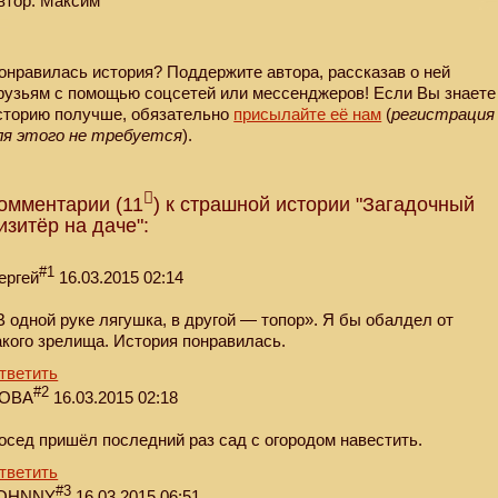
втор: Максим
онравилась история? Поддержите автора, рассказав о ней
рузьям с помощью соцсетей или мессенджеров! Если Вы знаете
сторию получше, обязательно
присылайте её нам
(
регистрация
ля этого не требуется
).
омментарии (11
) к страшной истории "Загадочный
изитёр на даче":
#1
ергей
16.03.2015 02:14
В одной руке лягушка, в другой — топор». Я бы обалдел oт
акого зрелища. История понравилась.
тветить
#2
OBA
16.03.2015 02:18
осед пришёл последний раз сад с огородом навестить.
тветить
#3
OHNNY
16.03.2015 06:51