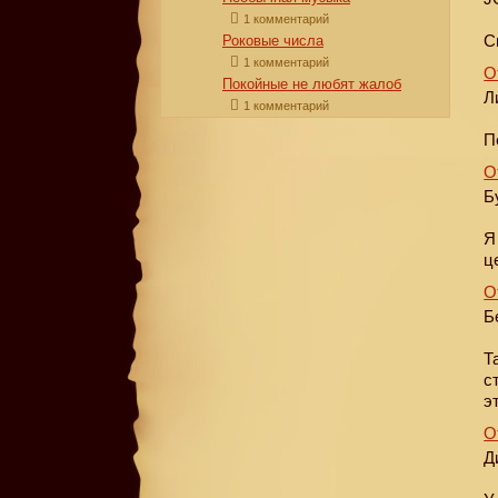
1 комментарий
С
Роковые числа
1 комментарий
О
Покойные не любят жалоб
Л
1 комментарий
П
О
Б
Я
ц
О
Б
Т
с
э
О
Д