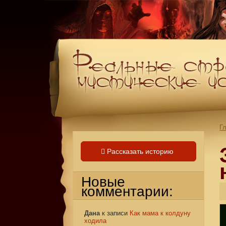
Г
Рассказать историю
Новые
комментарии:
Дана
к записи
Как мама к колдуну
ходила