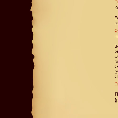
О
К
Е
в
О
Н
В
р
О
г
с
(
с
О
П
(