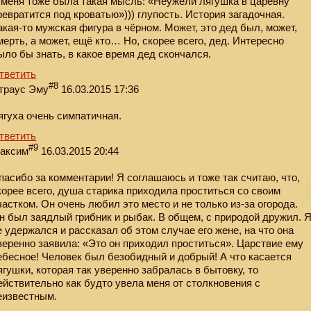
 меня тоже была такая мысль: «Hеужели лягушка в царевну
ревратится под кроватью»))) глупость. История загадочная.
акая-то мужская фигура в чёрном. Может, это дед был, может,
мерть, а может, ещё кто… Но, скорее всего, дед. Интересно
ыло бы знать, в какое время дед скончался.
тветить
#8
траус Эму
16.03.2015 17:36
ягуха очень симпатичная.
тветить
#9
аксим
16.03.2015 20:44
пасибо за комментарии! Я соглашаюсь и тоже так считаю, что,
корее всего, душа старика приходила проститься со своим
частком. Он очень любил это место и не только из-за огорода.
н был заядлый грибник и рыбак. В общем, с природой дружил. 
е удержался и рассказал об этом случае его жене, на что она
веренно заявила: «Это он приходил проститься». Царствие ему
ебесное! Человек был безобидный и добрый! А что касается
ягушки, которая так уверенно забралась в бытовку, то
ействительно как будто увела меня от столкновения с
еизвестным.