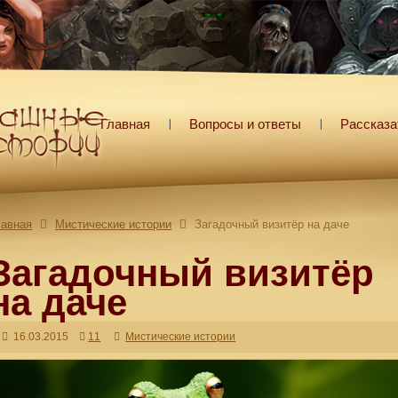
Главная
Вопросы и ответы
Рассказа
лавная
Мистические истории
Загадочный визитёр на даче
Загадочный визитёр
на даче
16.03.2015
11
Мистические истории