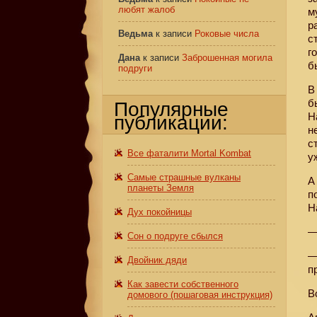
любят жалоб
м
р
Ведьма
к записи
Роковые числа
с
г
Дана
к записи
Заброшенная могила
б
подруги
В
б
Популярные
Н
публикации:
н
с
Все фаталити Mortal Kombat
у
Самые страшные вулканы
А
планеты Земля
п
Н
Дух покойницы
—
Сон о подруге сбылся
—
Двойник дяди
п
Как завести собственного
В
домового (пошаговая инструкция)