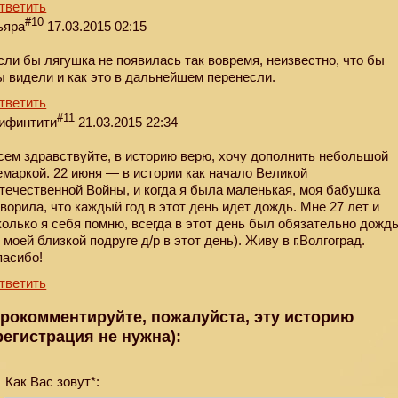
тветить
#10
ьяра
17.03.2015 02:15
сли бы лягушка не появилась так вовремя, неизвестно, что бы
ы видели и как это в дальнейшем перенесли.
тветить
#11
ифинтити
21.03.2015 22:34
сем здравствуйте, в историю верю, хочу дополнить небольшой
емаркой. 22 июня — в истории как начало Великой
течественной Войны, и когда я была маленькая, моя бабушка
оворила, что каждый год в этот день идет дождь. Мне 27 лет и
колько я себя помню, всегда в этот день был обязательно дожд
у моей близкой подруге д/р в этот день). Живу в г.Волгоград.
пасибо!
тветить
рокомментируйте, пожалуйста, эту историю
регистрация не нужна):
Как Вас зовут*: