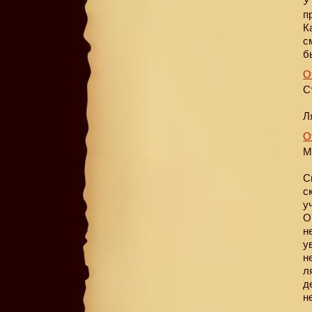
У
п
К
с
б
О
С
Л
О
М
С
с
у
О
н
у
н
л
д
н