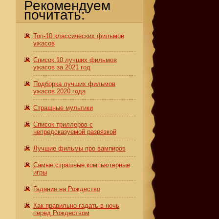
Рекомендуем
почитать:
Топ-10 классических фильмов
ужасов
Список 10 лучших фильмов
ужасов за 2021 год
Подборка лучших фильмов
ужасов 2020 года
Страшные мультики
Список триллеров с
непредсказуемой развязкой
Лучшие фильмы про вампиров
Самые страшные компьютерные
игры
Гадание на Рождество
Как правильно гадать в ночь
перед Рождеством