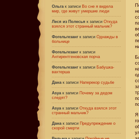
П
Ольга
к записи
Во сне я видела
н
мир, где живут умершие люди
с
Леся из Полесья
к записи
Откуда
п
взялся этот странный мальчик?
в
о
Фогельгезанг
к записи
Однажды в
п
больнице
н
Фогельгезанг
к записи
Антирентгеновская порча
Б
с
Фогельгезанг
к записи
Бабушка-
н
вахтерша
о
с
Дана
к записи
Наперекор судьбе
з
т
Asya
к записи
Почему за дедом
следят?
п
п
Asya
к записи
Откуда взялся этот
странный мальчик?
Я
г
Дана
к записи
Предупреждение о
о
скорой смерти
у
з
Ведьма
к записи
Покойные не