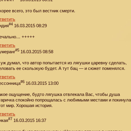
корее всего, это был вестник смерти.
тветить
#4
идия
16.03.2015 08:29
ечально… +++++
тветить
#5
умеранг
16.03.2015 08:58
 уж думал, что автор попытается из лягушки царевну сделать,
еловать ее скользкую будет. А тут бац — и сюжет поменялся.
тветить
#6
ессонница
16.03.2015 13:00
акое ощущение, будто лягушка отвлекала Вас, чтобы душа
таричка спокойно попрощалась с любимыми местами и покинул
тот мир. Хорошая история.
тветить
#7
икая
16.03.2015 16:37