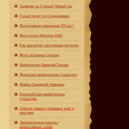
Гадание на Старый Новый год
Существует ли Слендермен
Фотографии призраков (50 шт.)
Фото кукол Monster High
Как выглядят настоящие русалки
Фото огромных пауков
Мифология Древней Греции
Японские мифические существа
Мифы Северной Америки
Европейские мифические
существа
Список самых страшных книг о
мистике
Запрещённые породы
агрессивных собак