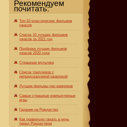
Рекомендуем
почитать:
Топ-10 классических фильмов
ужасов
Список 10 лучших фильмов
ужасов за 2021 год
Подборка лучших фильмов
ужасов 2020 года
Страшные мультики
Список триллеров с
непредсказуемой развязкой
Лучшие фильмы про вампиров
Самые страшные компьютерные
игры
Гадание на Рождество
Как правильно гадать в ночь
перед Рождеством