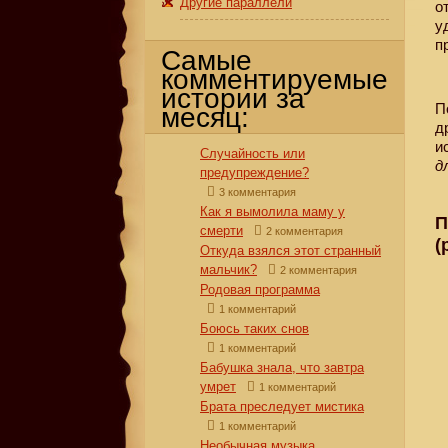
Другие параллели
о
у
п
Самые
комментируемые
истории за
П
месяц:
д
и
Случайность или
д
предупреждение?
3 комментария
Как я вымолила маму у
П
смерти
2 комментария
(
Откуда взялся этот странный
мальчик?
2 комментария
Родовая программа
1 комментарий
Боюсь таких снов
1 комментарий
Бабушка знала, что завтра
умрет
1 комментарий
Брата преследует мистика
1 комментарий
Необычная музыка