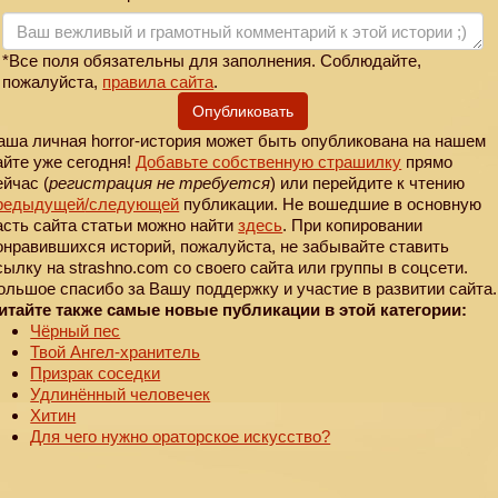
*Все поля обязательны для заполнения. Соблюдайте,
пожалуйста,
правила сайта
.
Опубликовать
аша личная horror-история может быть опубликована на нашем
айте уже сегодня!
Добавьте собственную страшилку
прямо
ейчас (
регистрация не требуется
) или перейдите к чтению
редыдущей
/следующей
публикации. Не вошедшие в основную
асть сайта статьи можно найти
здесь
. При копировании
онравившихся историй, пожалуйста, не забывайте ставить
сылку на strashno.com со своего сайта или группы в соцсети.
ольшое спасибо за Вашу поддержку и участие в развитии сайта.
итайте также самые новые публикации в этой категории:
Чёрный пес
Твой Ангел-хранитель
Призрак соседки
Удлинённый человечек
Хитин
Для чего нужно ораторское искусство?