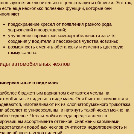
спользуются исключительно с целью защиты обшивки. Это так,
о есть ещё несколько полезных функций, которые они
ыполняют:
предохранение кресел от появления разного рода
загрязнений и повреждений;
улучшение параметров комфортабельности за счёт
создания у водителя и пассажиров чувства новизны;
возможность сменить обстановку и изменить цветовую
гамму салона.
иды автомобильных чехлов
ниверсальные в виде маек
аиболее бюджетным вариантом считаются чехлы на
втомобильные сиденья в виде маек. Они быстро снимаются и
адеваются, изготавливают их из хлопчатобумажного трикотажа,
ни абсолютно универсальны, и натянуть такой чехол можно на
юбое сиденье. Чехлы-майки всегда представлены в
ирочайшем ассортименте оттенков, снабжены карманами.
едостатками подобных чехлов считаются недолговечность и
езащищённость углов сидений.