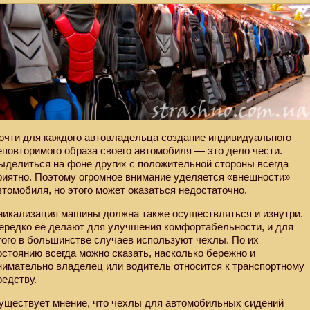
очти для каждого автовладельца создание индивидуального
еповторимого образа своего автомобиля — это дело чести.
ыделиться на фоне других с положительной стороны всегда
риятно. Поэтому огромное внимание уделяется «внешности»
втомобиля, но этого может оказаться недостаточно.
никализация машины должна также осуществляться и изнутри.
ередко её делают для улучшения комфортабельности, и для
того в большинстве случаев используют чехлы. По их
остоянию всегда можно сказать, насколько бережно и
нимательно владелец или водитель относится к транспортному
редству.
уществует мнение, что чехлы для автомобильных сидений