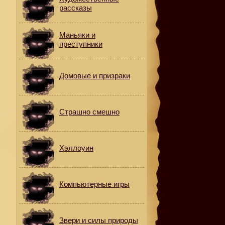
рассказы
Маньяки и
преступники
Домовые и призраки
Страшно смешно
Хэллоуин
Компьютерные игры
Звери и силы природы