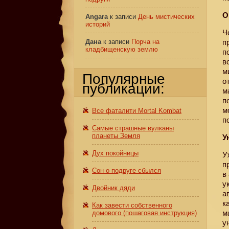
О
Angara
к записи
День мистических
историй
Ч
Дана
к записи
Порча на
п
кладбищенскую землю
п
в
м
Популярные
о
публикации:
м
п
м
Все фаталити Mortal Kombat
п
Самые страшные вулканы
планеты Земля
У
Дух покойницы
У
п
Сон о подруге сбылся
в
у
Двойник дяди
а
к
Как завести собственного
м
домового (пошаговая инструкция)
у