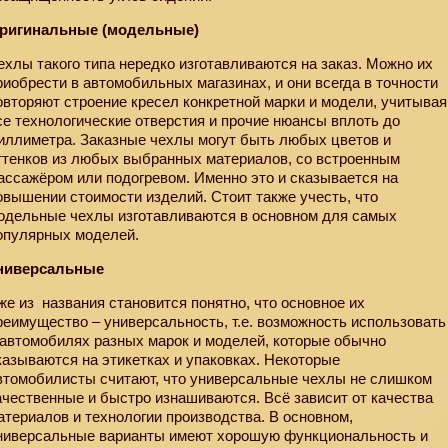
ригинальные (модельные)
ехлы такого типа нередко изготавливаются на заказ. Можно их
риобрести в автомобильных магазинах, и они всегда в точности
овторяют строение кресел конкретной марки и модели, учитывая
се технологические отверстия и прочие нюансы вплоть до
иллиметра. Заказные чехлы могут быть любых цветов и
ттенков из любых выбранных материалов, со встроенным
ассажёром или подогревом. Именно это и сказывается на
овышении стоимости изделий. Стоит также учесть, что
одельные чехлы изготавливаются в основном для самых
опулярных моделей.
ниверсальные
же из
названия становится понятно, что основное их
реимущество – универсальность, т.е. возможность использовать
 автомобилях разных марок и моделей, которые обычно
казываются на этикетках и упаковках. Некоторые
втомобилисты считают, что универсальные чехлы не слишком
ачественные и быстро изнашиваются. Всё зависит от качества
атериалов и технологии производства. В основном,
ниверсальные варианты имеют хорошую функциональность и