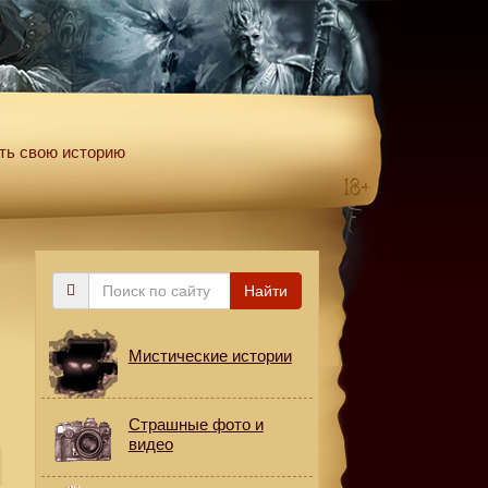
ть свою историю
Поиск
Найти
по
сайту
Мистические истории
Страшные фото и
видео