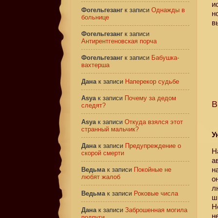
и
Фогельгезанг
к записи
Однажды в
н
больнице
в
Фогельгезанг
к записи
Антирентгеновская порча
Фогельгезанг
к записи
Бабушка-
вахтерша
Дана
к записи
Наперекор судьбе
Asya
к записи
Почему за дедом
В
следят?
Asya
к записи
Откуда взялся этот
странный мальчик?
У
Дана
к записи
Предупреждение о
Н
скорой смерти
а
н
Ведьма
к записи
Покойные не
любят жалоб
о
л
Ведьма
к записи
Роковые числа
ш
Н
Дана
к записи
Заброшенная могила
н
подруги