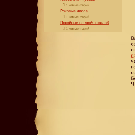
1 комментарий
Роковые числа
1 комментарий
Покойные не любят жалоб
1 комментарий
В
с
с
п
ч
п
с
Б
Ч