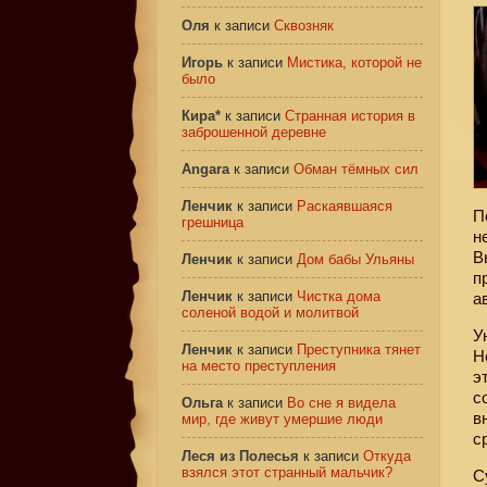
Оля
к записи
Сквозняк
Игорь
к записи
Мистика, которой не
было
Кира*
к записи
Странная история в
заброшенной деревне
Angara
к записи
Обман тёмных сил
Ленчик
к записи
Раскаявшаяся
П
грешница
н
В
Ленчик
к записи
Дом бабы Ульяны
п
Ленчик
к записи
Чистка дома
а
соленой водой и молитвой
У
Ленчик
к записи
Преступника тянет
Н
на место преступления
э
с
Ольга
к записи
Во сне я видела
в
мир, где живут умершие люди
с
Леся из Полесья
к записи
Откуда
взялся этот странный мальчик?
С