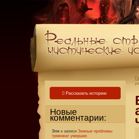
Г
р
Рассказать историю
Новые
комментарии:
Эля
к записи
Земные проблемы
тревожат умерших